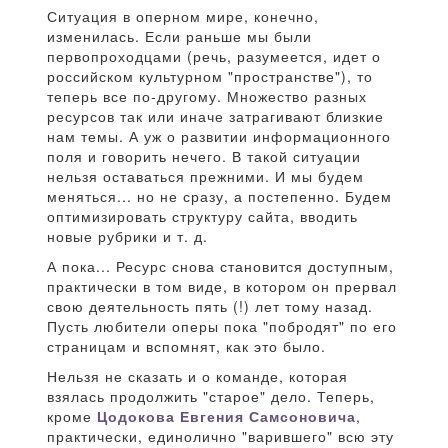
Ситуация в оперном мире, конечно,
изменилась. Если раньше мы были
первопроходцами (речь, разумеется, идет о
российском культурном "пространстве"), то
теперь все по-другому. Множество разных
ресурсов так или иначе затрагивают близкие
нам темы. А уж о развитии информационного
поля и говорить нечего. В такой ситуации
нельзя оставаться прежними. И мы будем
меняться... но не сразу, а постепенно. Будем
оптимизировать структуру сайта, вводить
новые рубрики и т. д.
А пока... Ресурс снова становится доступным,
практически в том виде, в котором он прервал
свою деятельность пять (!) лет тому назад.
Пусть любители оперы пока "побродят" по его
страницам и вспомнят, как это было.
Нельзя не сказать и о команде, которая
взялась продолжить "старое" дело. Теперь,
кроме
Цодокова Евгения Самсоновича
,
практически, единолично "варившего" всю эту