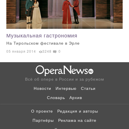
Музыкальная гастрономия
На Тирольском фестивале в Эрле
05 января 2014
3248
0
Всё об опере в России и за рубежом
Новости
Интервью
Статьи
Словарь
Архив
О проекте
Редакция и авторы
Партнёры
Реклама на сайте