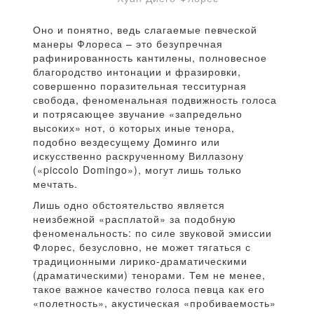
Оно и понятно, ведь слагаемые певческой
манеры Флореса – это безупречная
рафинированность кантилены, полновесное
благородство интонации и фразировки,
совершенно поразительная тесситурная
свобода, феноменальная подвижность голоса
и потрясающее звучание «запредельно
высоких» нот, о которых иные тенора,
подобно вездесущему Доминго или
искусственно раскрученному Виллазону
(«piccolo Domingo»), могут лишь только
мечтать.
Лишь одно обстоятельство является
неизбежной «расплатой» за подобную
феноменальность: по силе звуковой эмиссии
Флорес, безусловно, не может тягаться с
традиционными лирико-драматическими
(драматическими) тенорами. Тем не менее,
такое важное качество голоса певца как его
«полетность», акустическая «пробиваемость»