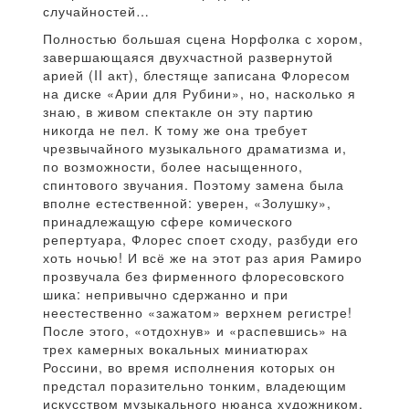
случайностей…
Полностью большая сцена Норфолка с хором,
завершающаяся двухчастной развернутой
арией (II акт), блестяще записана Флоресом
на диске «Арии для Рубини», но, насколько я
знаю, в живом спектакле он эту партию
никогда не пел. К тому же она требует
чрезвычайного музыкального драматизма и,
по возможности, более насыщенного,
спинтового звучания. Поэтому замена была
вполне естественной: уверен, «Золушку»,
принадлежащую сфере комического
репертуара, Флорес споет сходу, разбуди его
хоть ночью! И всё же на этот раз ария Рамиро
прозвучала без фирменного флоресовского
шика: непривычно сдержанно и при
неестественно «зажатом» верхнем регистре!
После этого, «отдохнув» и «распевшись» на
трех камерных вокальных миниатюрах
Россини, во время исполнения которых он
предстал поразительно тонким, владеющим
искусством музыкального нюанса художником,