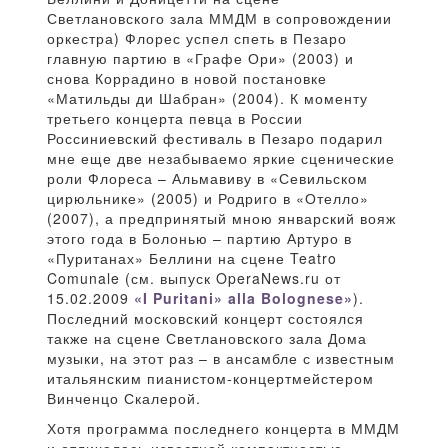
Светлановского зала ММДМ в сопровождении
оркестра) Флорес успел спеть в Пезаро
главную партию в «Графе Ори» (2003) и
снова Коррадино в новой постановке
«Матильды ди Шабран» (2004). К моменту
третьего концерта певца в России
Россиниевский фестиваль в Пезаро подарил
мне еще две незабываемо яркие сценические
роли Флореса – Альмавиву в «Севильском
цирюльнике» (2005) и Родриго в «Отелло»
(2007), а предпринятый мною январский вояж
этого года в Болонью – партию Артуро в
«Пуританах» Беллини на сцене Teatro
Comunale (см. выпуск OperaNews.ru от
15.02.2009
«I Puritani» alla Bolognese»
).
Последний московский концерт состоялся
также на сцене Светлановского зала Дома
музыки, на этот раз – в ансамбле с известным
итальянским пианистом-концертмейстером
Винченцо Скалерой.
Хотя программа последнего концерта в ММДМ