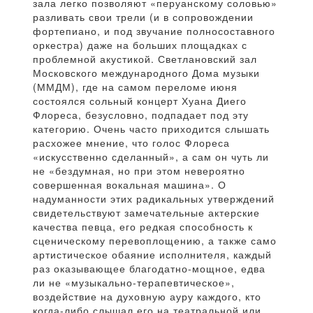
зала легко позволяют «перуанскому соловью»
разливать свои трели (и в сопровождении
фортепиано, и под звучание полносоставного
оркестра) даже на больших площадках с
проблемной акустикой. Светлановский зал
Московского международного Дома музыки
(ММДМ), где на самом переломе июня
состоялся сольный концерт Хуана Диего
Флореса, безусловно, подпадает под эту
категорию. Очень часто приходится слышать
расхожее мнение, что голос Флореса
«искусственно сделанный», а сам он чуть ли
не «бездумная, но при этом невероятно
совершенная вокальная машина». О
надуманности этих радикальных утверждений
свидетельствуют замечательные актерские
качества певца, его редкая способность к
сценическому перевоплощению, а также само
артистическое обаяние исполнителя, каждый
раз оказывающее благодатно-мощное, едва
ли не «музыкально-терапевтическое»,
воздействие на духовную ауру каждого, кто
когда-либо слышал его на театральной или