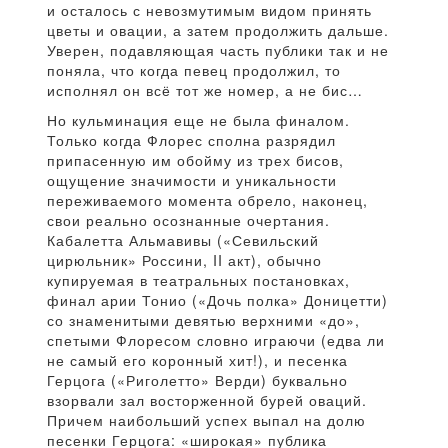
и осталось с невозмутимым видом принять
цветы и овации, а затем продолжить дальше.
Уверен, подавляющая часть публики так и не
поняла, что когда певец продолжил, то
исполнял он всё тот же номер, а не бис…
Но кульминация еще не была финалом.
Только когда Флорес сполна разрядил
припасенную им обойму из трех бисов,
ощущение значимости и уникальности
переживаемого момента обрело, наконец,
свои реально осознанные очертания.
Кабалетта Альмавивы («Севильский
цирюльник» Россини, II акт), обычно
купируемая в театральных постановках,
финал арии Тонио («Дочь полка» Доницетти)
со знаменитыми девятью верхними «до»,
спетыми Флоресом словно играючи (едва ли
не самый его коронный хит!), и песенка
Герцога («Риголетто» Верди) буквально
взорвали зал восторженной бурей оваций.
Причем наибольший успех выпал на долю
песенки Герцога: «широкая» публика