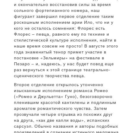
и окончательно восстановив силы за время
сольного фортепианного номера, наш
фигурант завершил первое отделение таким
роскошным исполнением арии Ило, что ни у
кого не осталось сомнения: Флорес есть
Флорес – певца, равного ему по технике и
стилистической культуре исполнения, найти в
наше время совсем не просто! В августе этого
года знаменитый тенор примет участие в
постановке «Зельмиры» на фестивале в
Пезаро – и, надеюсь, у нас будет повод еще
раз вернуться к этой странице театрально-
сценического творчества певца.
Второе отделение открылось утонченно
изысканным исполнением романса Ромео
(«Ромео и Джульетта» Гуно), безоговорочно
пленившим красотой кантилены и подлинным
ароматом романтического чувства. Затем
прозвучали четыре отрывка из похожих друг
на друга, «как две капли воды», испанских
сарсуэл. Обычно названия и авторы подобных
произведений в сознании истинного меломана