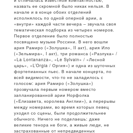
и отличалась известной компактностью,
назвать ее скромной было никак нельзя. В
начале и в конце обоих отделений
исполнялось по одной оперной арии, а
«внутри» каждой части вечера – звучала своя
тематическая подборка из четырех номеров.
Первое отделение было полностью
посвящено музыке Россини. В него вошли
ария Рамиро («Золушка», II акт), ария Ило
(«Зельмира», I акт), три романса («Разлука» /
«La Lontananza», «Le Sylvain» / «Лесной
царь», «L’Orgia / Оргия») и одна из шуточных
фортепианных пьес. В начале концерта, по
всей видимости, что-то не заладилось с
голосом: ария Рамиро («Золушка»)
прозвучала первым номером вместо
запланированной арии Норфолка
(«Елизавета, королева Англии»), а перерывы
между номерами, во время которых певец
уходил со сцены, были продолжительнее
обычного. Ничего не поделаешь: даже
великие тенора не боги, а живые люди, не
застрахованные от непредвиденных