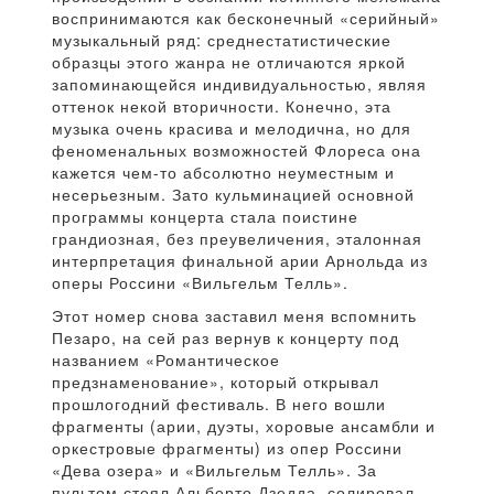
воспринимаются как бесконечный «серийный»
музыкальный ряд: среднестатистические
образцы этого жанра не отличаются яркой
запоминающейся индивидуальностью, являя
оттенок некой вторичности. Конечно, эта
музыка очень красива и мелодична, но для
феноменальных возможностей Флореса она
кажется чем-то абсолютно неуместным и
несерьезным. Зато кульминацией основной
программы концерта стала поистине
грандиозная, без преувеличения, эталонная
интерпретация финальной арии Арнольда из
оперы Россини «Вильгельм Телль».
Этот номер снова заставил меня вспомнить
Пезаро, на сей раз вернув к концерту под
названием «Романтическое
предзнаменование», который открывал
прошлогодний фестиваль. В него вошли
фрагменты (арии, дуэты, хоровые ансамбли и
оркестровые фрагменты) из опер Россини
«Дева озера» и «Вильгельм Телль». За
пультом стоял Альберто Дзедда, солировал