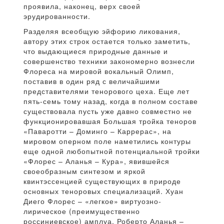
проявила, наконец, верх своей
эрудированности.
Разделяя всеобщую эйфорию ликования,
автору этих строк остается только заметить,
что выдающиеся природные данные и
совершенство техники закономерно вознесли
Флореса на мировой вокальный Олимп,
поставив в один ряд с величайшими
представителями тенорового цеха. Еще лет
пять-семь тому назад, когда в полном составе
существовала пусть уже давно совместно не
функционировавшая Большая тройка теноров
«Паваротти – Доминго – Каррерас», на
мировом оперном поле наметились контуры
еще одной любопытной потенциальной тройки
«Флорес – Аланья – Кура», явившейся
своеобразным синтезом и яркой
квинтэссенцией существующих в природе
основных теноровых специализаций. Хуан
Диего Флорес – «легкое» виртуозно-
лирическое (преимущественно
россиниевское) амплуа, Роберто Аланья –