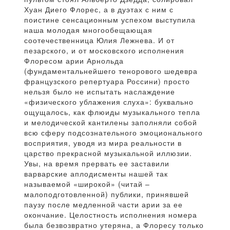
Хуан Диего Флорес, а в дуэтах с ним с
поистине сенсационным успехом выступила
наша молодая многообещающая
соотечественница Юлия Лежнева. И от
пезарского, и от московского исполнения
Флоресом арии Арнольда
(фундаментальнейшего тенорового шедевра
французского репертуара Россини) просто
нельзя было не испытать наслаждение
«физического ублажения слуха»: буквально
ощущалось, как флюиды музыкального тепла
и мелодической кантилены заполняли собой
всю сферу подсознательного эмоционального
восприятия, уводя из мира реальности в
царство прекрасной музыкальной иллюзии.
Увы, на время прервать ее заставили
варварские аплодисменты нашей так
называемой «широкой» (читай –
малоподготовленной) публики, принявшей
паузу после медленной части арии за ее
окончание. Целостность исполнения номера
была безвозвратно утеряна, а Флоресу только