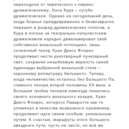
переходное от лирического к лирико-
драматическому, Хосе Кура – сугубо
драматическое. Однако на сегодняшний день,
когда Аланья преждевременно и безвозвратно
перешел в разряд драматических голосов, а
Кура в погоне за театрально-популистским
драматизмом изрядно девальвировал свой
собственно вокальный потенциал, лишь
солнечный тенор Хуан Диего Флорес
продолжает нести рукотворный лучезарный
свет, сохраняя незыблемую верность своей
единожды выбранной вокальной стезе –
коронному репертуару бельканто. Теперь,
когда человечество осталось без Большого Па,
главного тенора второй половины ХХ века, а
Большая тройка теноров навсегда лишилась
своего основного вокального козыря, Хуан
Диего Флорес, которого Паваротти как-то
упомянул в качестве возможного преемника,
продолжает идти своим особым, уникальным
путем. К счастью, маршруты этого большого
звездного пути, пусть не часто, но всё же