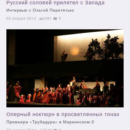
Русский соловей прилетел с Запада
Интервью с Ольгой Перетятько
05 января 2014
4481
0
Оперный ноктюрн в просветленных тонах
Премьера «Трубадура» в Мариинском-2
05 января 2014
3740
0