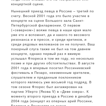
концертной сцене.
Нынешний приезд певца в Россию – третий по
счету. Весной 2001 года это было участие в
концерте на сцене Большого зала Санкт-
Петербургской филармонии. О первом
(«северном») вояже певца в наши края мало
уже кто и вспомнит, да и какого-то весомого
резонанса и в прессе, и среди критиков, и
среди рядовых меломанов он не получил. Ваш
покорный слуга также не был на том давнем
концерте, однако первый раз я вживую
услышал Флореса в том же году, но несколько
позже и при других обстоятельствах. В августе
2001 года я впервые посетил Россиниевский
фестиваль в Пезаро, неизменным зрителем,
слушателем и преданным поклонником
которого являюсь уже восьмой год подряд. В
том сезоне Флорес был ангажирован на
партию Уберто (Якова V) в «Деве озера». К
моменту второго приезда в Россию в декабре
2004 года (концерт из оперных арий Россини,
Беллини и Доницетти на сцене