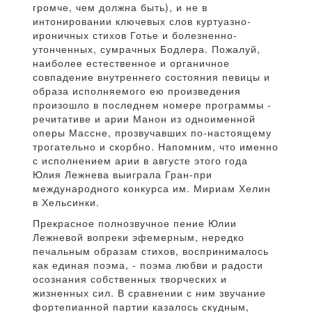
громче, чем должна быть), и не в
интонировании ключевых слов куртуазно-
ироничных стихов Готье и болезненно-
утонченных, сумрачных Бодлера. Пожалуй,
наиболее естественное и органичное
совпадение внутреннего состояния певицы и
образа исполняемого ею произведения
произошло в последнем номере программы -
речитативе и арии Манон из одноименной
оперы Массне, прозвучавших по-настоящему
трогательно и скорбно. Напомним, что именно
с исполнением арии в августе этого года
Юлия Лежнева выиграла Гран-при
международного конкурса им. Мириам Хелин
в Хельсинки.
Прекрасное полнозвучное пение Юлии
Лежневой вопреки эфемерным, нередко
печальным образам стихов, воспринималось
как единая поэма, - поэма любви и радости
осознания собственных творческих и
жизненных сил. В сравнении с ним звучание
фортепианной партии казалось скудным,