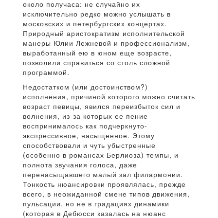
около получаса: не случайно их
исключительно редко можно услышать в
московских и петербургских концертах.
Природный аристократизм исполнительской
манеры Юлии Лежневой и профессионализм,
выработанный ею в юном еще возрасте,
позволили справиться со столь сложной
программой.
Недостатком (или достоинством?)
исполнения, причиной которого можно считать
возраст певицы, явился переизбыток сил и
волнения, из-за которых ее пение
воспринималось как подчеркнуто-
экспрессивное, насыщенное. Этому
способствовали и чуть убыстренные
(особенно в романсах Берлиоза) темпы, и
полнота звучания голоса, даже
перенасыщавшего малый зал филармонии.
Тонкость нюансировки проявлялась, прежде
всего, в неожиданной смене типов движения,
пульсации, но не в градациях динамики
(которая в Дебюсси казалась на нюанс