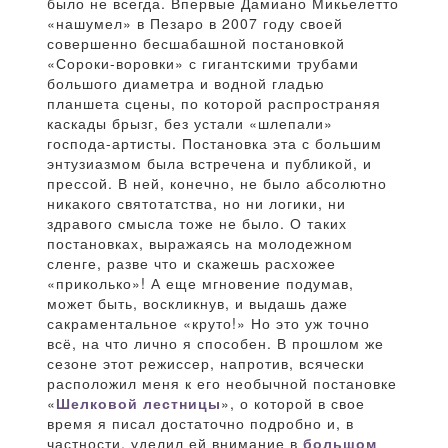
было не всегда. Впервые Дамиано Микьелетто
«нашумел» в Пезаро в 2007 году своей
совершенно бесшабашной постановкой
«Сороки-воровки» с гигантскими трубами
большого диаметра и водной гладью
планшета сцены, по которой распространяя
каскады брызг, без устали «шлепали»
господа-артисты. Постановка эта с большим
энтузиазмом была встречена и публикой, и
прессой. В ней, конечно, не было абсолютно
никакого святотатства, но ни логики, ни
здравого смысла тоже не было. О таких
постановках, выражаясь на молодежном
сленге, разве что и скажешь расхожее
«приколько»! А еще мгновение подумав,
может быть, воскликнув, и выдашь даже
сакраментальное «круто!» Но это уж точно
всё, на что лично я способен. В прошлом же
сезоне этот режиссер, напротив, всячески
расположил меня к его необычной постановке
«
Шелковой лестницы
», о которой в свое
время я писал достаточно подробно и, в
частности, уделил ей внимание в
большом