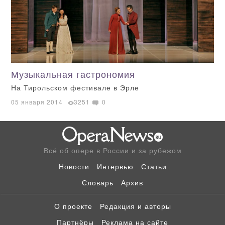
Музыкальная гастрономия
На Тирольском фестивале в Эрле
05 января 2014
3251
0
Всё об опере в России и за рубежом
Новости
Интервью
Статьи
Словарь
Архив
О проекте
Редакция и авторы
Партнёры
Реклама на сайте