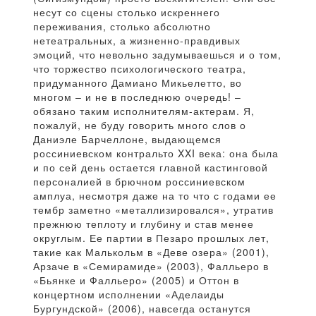
несут со сцены столько искреннего
переживания, столько абсолютно
нетеатральных, а жизненно-правдивых
эмоций, что невольно задумываешься и о том,
что торжество психологического театра,
придуманного Дамиано Микьелетто, во
многом – и не в последнюю очередь! –
обязано таким исполнителям-актерам. Я,
пожалуй, не буду говорить много слов о
Даниэле Барчеллоне, выдающемся
россиниевском контральто XXI века: она была
и по сей день остается главной кастинговой
персоналией в брючном россиниевском
амплуа, несмотря даже на то что с годами ее
тембр заметно «металлизировался», утратив
прежнюю теплоту и глубину и став менее
округлым. Ее партии в Пезаро прошлых лет,
такие как Малькольм в «Деве озера» (2001),
Арзаче в «Семирамиде» (2003), Фалльеро в
«Бьянке и Фалльеро» (2005) и Оттон в
концертном исполнении «Аделаиды
Бургундской» (2006), навсегда останутся