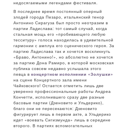
недосягаемыми легендами фестиваля.
В последнее время постоянный оперный
злодей города Пезаро, итальянский тенор
Антонино Сирагуза был просто неотразим в
партии Ладислава: тот самый случай, когда
стальная мощь его «пробивающего любую
тесситуру» голоса находилась в удивительной
гармонии с амплуа его сценического героя. За
партию Ладислава так и хочется воскликнуть
«Браво, Антонино!», но абсолютно не хочется
за партию Дона Рамиро, в которой московская
публика совсем недавно услышала этого
певца в
концертном исполнении «Золушки»
на сцене Концертного зала имени
Чайковского! Остается отметить лишь две
уверенно профессиональные работы Андреа
Кончетти, исполнившего сразу две разные
басовые партии (Дзеновито и Ульдерико),
благо они не пересекаются: Дзеновито
фигурирует лишь в первом акте, а Ульдерико
идет «воевать Сигизмунда» лишь в середине
второго. В партиях вспомогательных