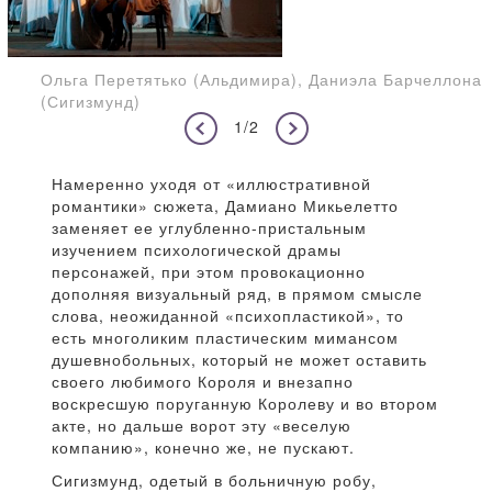
Ольга Перетятько (Альдимира), Даниэла Барчеллона
(Сигизмунд)
1/2
Намеренно уходя от «иллюстративной
романтики» сюжета, Дамиано Микьелетто
заменяет ее углубленно-пристальным
изучением психологической драмы
персонажей, при этом провокационно
дополняя визуальный ряд, в прямом смысле
слова, неожиданной «психопластикой», то
есть многоликим пластическим мимансом
душевнобольных, который не может оставить
своего любимого Короля и внезапно
воскресшую поруганную Королеву и во втором
акте, но дальше ворот эту «веселую
компанию», конечно же, не пускают.
Сигизмунд, одетый в больничную робу,