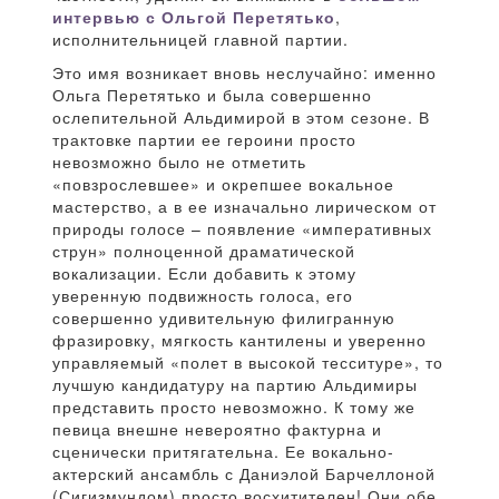
интервью с Ольгой Перетятько
,
исполнительницей главной партии.
Это имя возникает вновь неслучайно: именно
Ольга Перетятько и была совершенно
ослепительной Альдимирой в этом сезоне. В
трактовке партии ее героини просто
невозможно было не отметить
«повзрослевшее» и окрепшее вокальное
мастерство, а в ее изначально лирическом от
природы голосе – появление «императивных
струн» полноценной драматической
вокализации. Если добавить к этому
уверенную подвижность голоса, его
совершенно удивительную филигранную
фразировку, мягкость кантилены и уверенно
управляемый «полет в высокой тесситуре», то
лучшую кандидатуру на партию Альдимиры
представить просто невозможно. К тому же
певица внешне невероятно фактурна и
сценически притягательна. Ее вокально-
актерский ансамбль с Даниэлой Барчеллоной
(Сигизмундом) просто восхитителен! Они обе