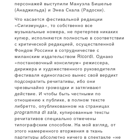
персонажей выступили Мануэла Бишелье
(Анаджильда) и Энеа Скала (Радоски).
Что касается фестивальной редакции
«Сигизмунда», то собственно все
музыкальные номера, не претерпев никаких
купюр, исполняются полностью в соответствии
с критической редакцией, осуществленной
Фондом Россини в сотрудничестве с
миланским издательством Ricordi. Однако
«постановочный консилиум» режиссера,
дирижера и художественного руководителя
фестиваля единогласно вынес свой вердикт
подсократить речитативы, ибо они
чрезвычайно громоздки и затягивают
действие. И чтобы быть честными по
отношению к публике, в полном тексте
либретто, опубликованном на страницах
programma di sala
, купированные тексты
речитативов специально отмечены
типографским способом. На мой взгляд, от
этого намеренного вторжения в ткань
партитуры абсолютно ничего в спектакле «не