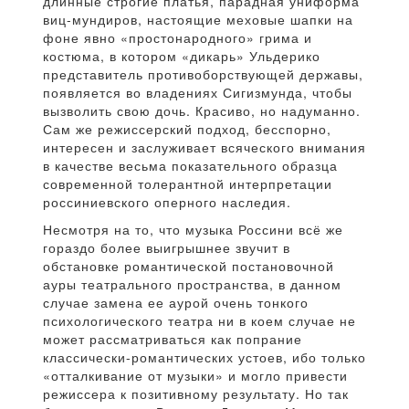
длинные строгие платья, парадная униформа
виц-мундиров, настоящие меховые шапки на
фоне явно «простонародного» грима и
костюма, в котором «дикарь» Ульдерико
представитель противоборствующей державы,
появляется во владениях Сигизмунда, чтобы
вызволить свою дочь. Красиво, но надуманно.
Сам же режиссерский подход, бесспорно,
интересен и заслуживает всяческого внимания
в качестве весьма показательного образца
современной толерантной интерпретации
россиниевского оперного наследия.
Несмотря на то, что музыка Россини всё же
гораздо более выигрышнее звучит в
обстановке романтической постановочной
ауры театрального пространства, в данном
случае замена ее аурой очень тонкого
психологического театра ни в коем случае не
может рассматриваться как попрание
классически-романтических устоев, ибо только
«отталкивание от музыки» и могло привести
режиссера к позитивному результату. Но так