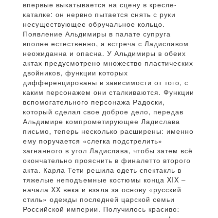
впервые выкатывается на сцену в кресле-
каталке: он нервно пытается снять с руки
несуществующее обручальное кольцо.
Появление Альдимиры в палате супруга
вполне естественно, а встреча с Ладиславом
неожиданна и опасна. У Альдимиры в обеих
актах предусмотрено множество пластических
двойников, функции которых
дифференцированы в зависимости от того, с
каким персонажем они сталкиваются. Функции
вспомогательного персонажа Радоски,
который сделал свое доброе дело, передав
Альдимире компрометирующее Ладислава
письмо, теперь несколько расширены: именно
ему поручается «слегка подстрелить»
загнанного в угол Ладислава, чтобы затем всё
окончательно прояснить в финалетто второго
акта. Карла Тети решила одеть спектакль в
тяжелые неподъемные костюмы конца XIX –
начала XX века и взяла за основу «русский
стиль» одежды последней царской семьи
Российской империи. Получилось красиво: