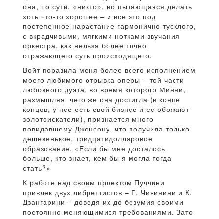
она, по сути, «никто», но пытающаяся делать
хоть что-то хорошее – и все это под
постепенное нарастание гармонично тусклого,
с вкрадчивыми, мягкими нотками звучания
оркестра, как нельзя более точно
отражающего суть происходящего.
Войт поразила меня более всего исполнением
моего любимого отрывка оперы – той части
любовного дуэта, во время которого Минни,
размышляя, чего же она достигла (в конце
концов, у нее есть свой бизнес и ее обожают
золотоискатели), признается много
повидавшему Джонсону, что получила только
дешевенькое, тридцатидолларовое
образование. «Если бы мне досталось
больше, кто знает, кем бы я могла тогда
стать?»
К работе над своим проектом Пуччини
привлек двух либреттистов – Г. Чивинини и К.
Дзангарини – доведя их до безумия своими
постоянно меняющимися требованиями. Зато