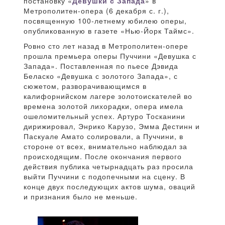
постановку «
Девушки с Запада
» в
Метрополитен-опера (6 декабря с. г.),
посвященную 100-летнему юбилею оперы,
опубликованную в газете «Нью-Йорк Таймс».
Ровно сто лет назад в Метрополитен-опере
прошла премьера оперы Пуччини «Девушка с
Запада». Поставленная по пьесе Дэвида
Беласко «Девушка с золотого Запада», с
сюжетом, разворачивающимся в
калифорнийском лагере золотоискателей во
времена золотой лихорадки, опера имела
ошеломительный успех. Артуро Тосканини
дирижировал, Энрико Карузо, Эмма Дестинн и
Паскуале Амато солировали, а Пуччини, в
стороне от всех, внимательно наблюдал за
происходящим. После окончания первого
действия публика четырнадцать раз просила
выйти Пуччини с подопечными на сцену. В
конце двух последующих актов шума, оваций
и признания было не меньше.