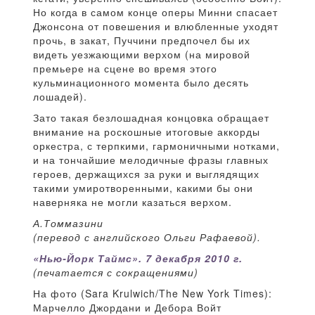
Но когда в самом конце оперы Минни спасает
Джонсона от повешения и влюбленные уходят
прочь, в закат, Пуччини предпочел бы их
видеть уезжающими верхом (на мировой
премьере на сцене во время этого
кульминационного момента было десять
лошадей).
Зато такая безлошадная концовка обращает
внимание на роскошные итоговые аккорды
оркестра, с терпкими, гармоничными нотками,
и на тончайшие мелодичные фразы главных
героев, держащихся за руки и выглядящих
такими умиротворенными, какими бы они
наверняка не могли казаться верхом.
А.Томмазини
(перевод с английского Ольги Рафаевой).
«Нью-Йорк Таймс». 7 декабря 2010 г.
(печатается с сокращениями)
На фото (Sara Krulwich/The New York Times):
Марчелло Джордани и Дебора Войт