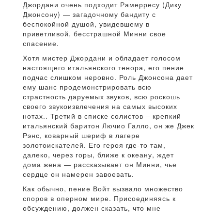
Джордани очень подходит Рамерресу (Дику
Джонсону) — загадочному бандиту с
беспокойной душой, увидевшему в
приветливой, бесстрашной Минни свое
спасение.
Хотя мистер Джордани и обладает голосом
настоящего итальянского тенора, его пение
подчас слишком неровно. Роль Джонсона дает
ему шанс продемонстрировать всю
страстность даруемых звуков, всю роскошь
своего звукоизвлечения на самых высоких
нотах.. Третий в списке солистов – крепкий
итальянский баритон Лючио Галло, он же Джек
Рэнс, коварный шериф в лагере
золотоискателей. Его героя где-то там,
далеко, через горы, ближе к океану, ждет
дома жена — рассказывает он Минни, чье
сердце он намерен завоевать.
Как обычно, пение Войт вызвало множество
споров в оперном мире. Присоединяясь к
обсуждению, должен сказать, что мне