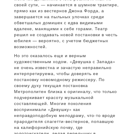
своей сути, — начинается в шумном трактире,
прямо как из вестернов Джона Форда, а
завершается на пыльных улочках среди
обветшалых домишек с едва видимыми
вдалеке, манящими к себе горами. Театр
решил не создавать новой постановки в честь
юбилея — вероятно, с учетом бюджетных
возможностей.
Но это оказалось еще и верным
художественным ходом. «Девушка с Запада»
не очень известна и зачастую неправильно
интерпретируема, чтобы доверять ее
постановку новомодному режиссеру. По
своему духу текущая постановка
Метрополитен близка к оригиналу, что только
подчеркивает красоту музыкальной
составляющей. Многие поколения
воспринимали «Девушку» как
неправдоподобную мелодраму, что-то вроде
прародителя спагетти-вестернов, попавшую
на калифорнийскую почву, где
золотоискатели, делая передышку в