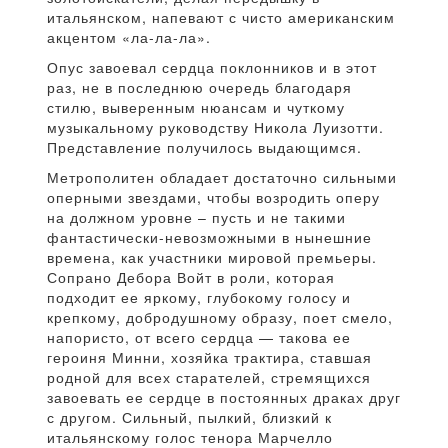
итальянском, напевают с чисто американским
акцентом «ла-ла-ла».
Опус завоевал сердца поклонников и в этот
раз, не в последнюю очередь благодаря
стилю, выверенным нюансам и чуткому
музыкальному руководству Никола Луизотти.
Представление получилось выдающимся.
Метрополитен обладает достаточно сильными
оперными звездами, чтобы возродить оперу
на должном уровне – пусть и не такими
фантастически-невозможными в нынешние
времена, как участники мировой премьеры.
Сопрано Дебора Войт в роли, которая
подходит ее яркому, глубокому голосу и
крепкому, добродушному образу, поет смело,
напористо, от всего сердца — такова ее
героиня Минни, хозяйка трактира, ставшая
родной для всех старателей, стремящихся
завоевать ее сердце в постоянных драках друг
с другом. Сильный, пылкий, близкий к
итальянскому голос тенора Марчелло