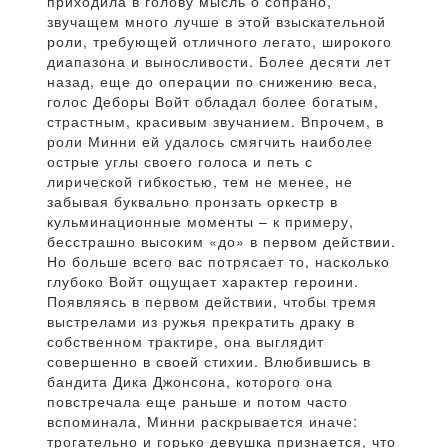
приходила в голову мысль о сопрано,
звучащем много лучше в этой взыскательной
роли, требующей отличного легато, широкого
диапазона и выносливости. Более десяти лет
назад, еще до операции по снижению веса,
голос Деборы Войт обладал более богатым,
страстным, красивым звучанием. Впрочем, в
роли Минни ей удалось смягчить наиболее
острые углы своего голоса и петь с
лирической гибкостью, тем не менее, не
забывая буквально пронзать оркестр в
кульминационные моменты – к примеру,
бесстрашно высоким «до» в первом действии.
Но больше всего вас потрясает то, насколько
глубоко Войт ощущает характер героини.
Появляясь в первом действии, чтобы тремя
выстрелами из ружья прекратить драку в
собственном трактире, она выглядит
совершенно в своей стихии. Влюбившись в
бандита Дика Джонсона, которого она
повстречала еще раньше и потом часто
вспоминала, Минни раскрывается иначе:
трогательно и горько девушка признается, что