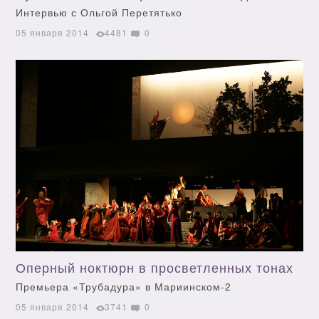
Интервью с Ольгой Перетятько
05 января 2014
4481
0
Оперный ноктюрн в просветленных тонах
Премьера «Трубадура» в Мариинском-2
05 января 2014
3741
0