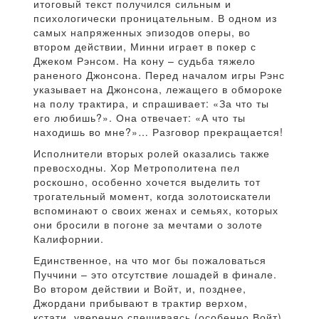
итоговый текст получился сильным и
психологически проницательным. В одном из
самых напряженных эпизодов оперы, во
втором действии, Минни играет в покер с
Джеком Рэнсом. На кону – судьба тяжело
раненого Джонсона. Перед началом игры Рэнс
указывает на Джонсона, лежащего в обмороке
на полу трактира, и спрашивает: «За что ты
его любишь?». Она отвечает: «А что ты
находишь во мне?»… Разговор прекращается!
Исполнители вторых ролей оказались также
превосходны. Хор Метрополитена пел
роскошно, особенно хочется выделить тот
трогательный момент, когда золотоискатели
вспоминают о своих женах и семьях, которых
они бросили в погоне за мечтами о золоте
Калифорнии.
Единственное, на что мог бы пожаловаться
Пуччини – это отсутствие лошадей в финале.
Во втором действии и Войт, и, позднее,
Джордани прибывают в трактир верхом,
кстати, уверенно спешиваясь (особенно Войт).