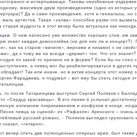
ногогранно и исчерпывающе. Таковы неизбежные издержки
 одному, максимум двум произведениям (одно из которых 
пертуара)? Да и сами произведения, хотя и гениальны, но
, жаль артистов. Такая «халва» способна разве что вызвать
а старая мудрость в этот вечер была актуальна как никогда
нцев
. О нем написано уже множество хороших слов, им за
рую знает каждая домохозяйка (не для них ли и концерт?).
», как на старом «виниле», верхами и низами) с не свой
и», да к тому же не всегда «держит» тон. Что это значит
годня по какой-то причине не в форме? Если бы он спел с
ыступления, а певец мог бы реабилитироваться в других п
 обладает! Так или иначе, но в актив концерта этот номер 
еоргия Фараджева, я подумал – вот ему бы спеть сегодня э
тальянцам.
а, то после Татаринцева выступил Сергей Поляков с Баллад
то «Сердцу красавицы». В его пении я услыхал достаточну
щенную излишним покрикиванием и конфузом в конце, когда
Песне певца за сценой» из «Рафаэля» Аренского – очень к
тейливый русский романс, - Поляков выглядел грузновато 
ы сказал, «гитарно».
тот вечер спеть две полноценных оперных арии, был такж