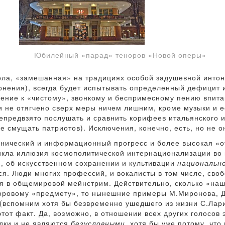
Юбилейный «парад» теноров «Новой оперы»
ола, «замешанная» на традициях особой задушевной интон
нения), всегда будет испытывать определенный дефицит им
мление к «чистому», звонкому и беспримесному пению впит
 не отягчено сверх меры ничем лишним, кроме музыки и ее
непредвзято послушать и сравнить корифеев итальянского 
не смущать патриотов). Исключения, конечно, есть, но не 
ехнический и информационный прогресс и более высокая «
кла иллюзия космополитической интернационализации во в
я, об искусственном сохранении и культивации
национальн
тся. Люди многих профессий, и вокалисты в том числе, сво
я в общемировой мейнстрим. Действительно, сколько «на
оровому «предмету», то нынешние примеры М.Миронова, Д.
(вспомним хотя бы безвременно ушедшего из жизни С.Лар
тот факт. Да, возможно, в отношении всех других голосов 
дки и не являются
безусловными
, хотя бы уже потому, что