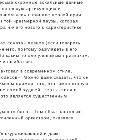
весьма скромные вокальные данные
и неплохую артикуляцию и
тавном «си» в финале первой арии.
ез той чрезмерной паузы, которая
фа ничего нового к характеристике
!
ая соната» певцов (если говорить
ечего, поэтому разглядеть в его
По каким-то еле уловимым признакам,
у и ошибаться.
актовал в современном стиле,
ансов». Можно даже сказать, что он
 имеем пример того, что, имея вторую
 не самой худшей. Черты стиля и
и это является существенным
умного бала». Темп был настолько
 усиленный оркестром, оказался
 обескураживающей и даже
 начале концерта не вышел, чтобы