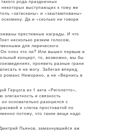
 такого рода праздничных
у некоторых выступающих к тому же
 столь «затасканы» и «заштампованы»
 оскомину. Да и «сколько ни говори
.
воеваны престижные награды. И что
 Поет несколько резким голосом,
ственными для лирического
? Он плох что ли? Или вышел первым и
ольный концерт, то, возможно, мы бы
роизведениях, проявить разные грани
записать я не могу. Забегая вперед,
то романс Неморино, а не «Вернись в
ой Герцога из 1 акта «Риголетто»,
ю элегантность и связность
 он основательно разошелся с
расивой и слегка простоватой по
именно потому, что такие вещи надо
е Дмитрий Пьянов, замахнувшийся аж