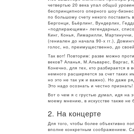
четвертью 20 века упал
общий урове
беспринципного оперного шоу-бизнес
по большому счету некого поставить 
Бергонци, Бьёрлинг, Вундерлих, Гедд
«подпирающими» легендарных, список 
Кинг, Конья, Лимарилли, Мартинуччи
(гениален до начала 90-х гг.), Домин
голос, но, преимущественно, до своей
Так вот! Повторим: разве можно проти
веков? Аланья, М.Альварес, Варгас, 
Конечно, для тех, кто разбирается в
немного расширяется за счет таких им
но это не так уж и важно). Но даже р
Это надо осознать и честно признать!
Вот о чем я с грустью думал, идя на 
моему мнению, в искусстве также не 
2. На концерте
Для того, чтобы более объективно по
вполне конкретным соображением. Са