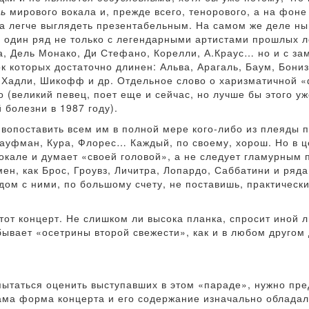
нь
мирового вокала и, прежде всего, тенорового, а на фон
а легче выглядеть презентабельным. На самом же деле ны
в один ряд не только с легендарными артистами прошлых ле
а, Дель Монако, Ди Стефано, Корелли, А.Краус… но и с з
которых достаточно длинен: Альва, Арагаль, Баум, Бониз
, Хадли, Шикофф и др. Отдельное слово о харизматичной «
го (великий певец, поет еще и сейчас, но лучше бы этого 
 болезни в 1987 году).
вопоставить всем им в полной мере кого-либо из плеяды пе
Кауфман, Кура, Флорес… Каждый, по своему, хорош. Но в ц
 вокале и думает «своей головой», а не следует гламурным
ен, как Брос, Гроувз, Личитра, Лопардо, Саббатини и ряда 
ядом с ними, по большому счету, не поставишь, практически
этот концерт. Не слишком ли высока планка, спросит иной 
бывает «осетрины второй свежести», как и в любом другом 
пытаться оценить выступавших в этом «параде», нужно пр
ма форма концерта и его содержание изначально обладал