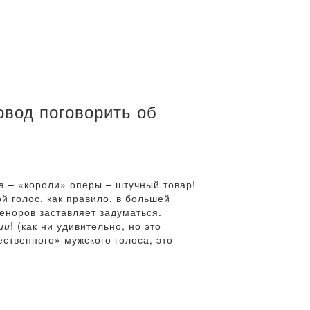
овод поговорить об
а – «короли» оперы – штучный товар!
ой голос, как правило, в большей
теноров заставляет задуматься.
ии
! (как ни удивительно, но это
ественного» мужского голоса, это