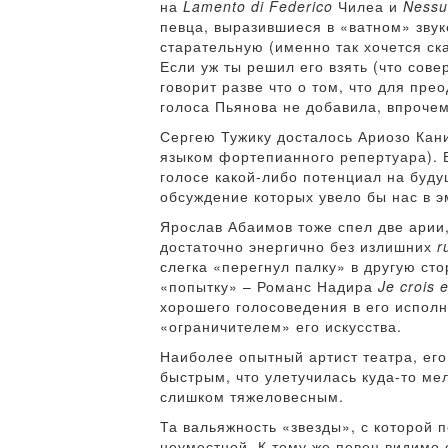
на
Lamento di Federico
Чилеа и
Nessu
певца, выразившиеся в «ватном» звук
старательную (именно так хочется ск
Если уж ты решил его взять (что сове
говорит разве что о том, что для пре
голоса Пьянова не добавила, впрочем
Сергею Тужику досталось Ариозо Кани
языком фортепианного репертуара). В
голосе какой-либо потенциал на буду
обсуждение которых увело бы нас в эм
Ярослав Абаимов тоже спел две арии
достаточно энергично без излишних
r
слегка «перегнул палку» в другую сто
«попытку» – Романс Надира
Je crois 
хорошего голосоведения в его исполн
«ограничителем» его искусства.
Наиболее опытный артист театра, ег
быстрым, что улетучилась куда-то ме
слишком тяжеловесным.
Та вальяжность «звезды», с которой 
неуместной. К тому же певец видимо 