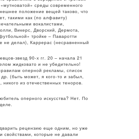
е «мутноватой» среды современного
нешнее положение вещей таково, что
т, такими как (по алфавиту)
амечательными вокалистами,
олли, Викерс, Дворский, Дермота,
футбольной» тройке – Паваротти
уже не делал), Каррерас (несравненный
вцов-звезд 90-х гг. 20 – начала 21
елом жидковато и не убедительно!
 правилам оперной рекламы, список
др. (быть может, я кого-то и забыл,
, никого из отечественных теноров.
любитель оперного искусства? Нет. По
деле.
едварить рецензию еще одним, но уже
и свойствами, которые не давали