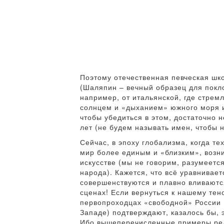
Поэтому отечественная певческая шк
(Шаляпин – вечный образец для покло
например, от итальянской, где стре
солнцем и «дыханием» южного моря и
чтобы убедиться в этом, достаточно 
лет (не будем называть имен, чтобы 
Сейчас, в эпоху глобализма, когда т
мир более единым и «близким», возни
искусстве (мы не говорим, разумеетс
народа). Кажется, что всё уравнивае
совершенствуются и плавно вливаютс
сценах! Если вернуться к нашему тен
первопроходцах «свободной» России 
Западе) подтверждают, казалось бы, э
Ибо вышеперечисленные примеры ре