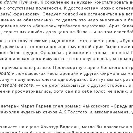
n dorma
Пуччини. К сожалению вынужден констатировать 
е с отсутствием полетности. К достоинствам можно отнест
азать) фразировку. Следует подробнее остановиться на вс
ршенно не обязательно), то делать это надо энергично и б
одоления этого «барьера» требуется подготовка. Ария Кала
, серьезных ошибок допущено не было – и на том спасибо
о с его карузовскими рыданиями – эта, своего рода, «Лунн
ыразить что-то оригинальное ему в этой арии было почти н
щее было трудно. Однако мы рискнем и скажем – он есть! 
пиреи вокального искусства, я это почувствовал, хотя мог
, причем очень разные. Предсмертную арию Ленского он тр
ubato
и лемешевских «воспарений» и других фирменных «ню
рону – получилось слегка однообразно. Вот тут мы как раз
entendre encore
, — он смог раскрыться с другой стороны, и
ении просматривались, хотя сам по себе голос не велик, 
о ветеран Марат Гареев спел романс Чайковского «Средь ш
ланхолия чудесных стихов А.К.Толстого, а аккомпанемент,
появился на сцене Хачатур Бадалян, могла бы показаться
опоздал (или была еще какая тайная причина), но в самом