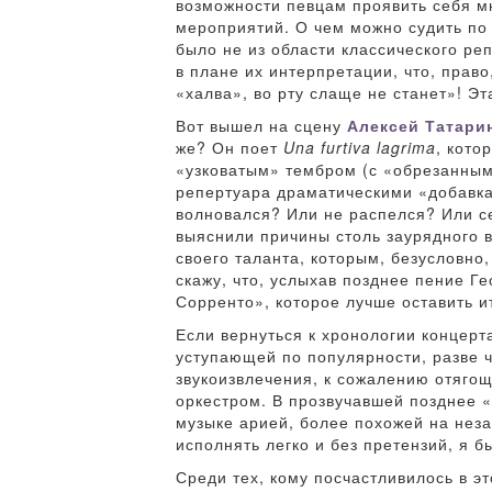
возможности певцам проявить себя м
мероприятий. О чем можно судить по
было не из области классического ре
в плане их интерпретации, что, право
«халва», во рту слаще не станет»! Эт
Вот вышел на сцену
Алексей Татари
же? Он поет
Una furtiva lagrima
, кото
«узковатым» тембром (с «обрезанными
репертуара драматическими «добавкам
волновался? Или не распелся? Или се
выяснили причины столь заурядного в
своего таланта, которым, безусловно,
скажу, что, услыхав позднее пение Г
Сорренто», которое лучше оставить и
Если вернуться к хронологии концерт
уступающей по популярности, разве ч
звукоизвлечения, к сожалению отяго
оркестром. В прозвучавшей позднее «
музыке арией, более похожей на неза
исполнять легко и без претензий, я б
Среди тех, кому посчастливилось в э