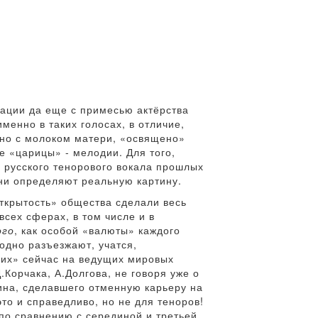
ации да еще с примесью актёрства
енно в таких голосах, в отличие,
ано с молоком матери, «освящено»
 «царицы» - мелодии. Для того,
и русского тенорового вокала прошлых
они определяют реальную картину.
открытость» общества сделали весь
сех сферах, в том числе и в
ого
, как особой «валюты» каждого
бодно разъезжают, учатся,
ших» сейчас на ведущих мировых
Корчака, А.Долгова, не говоря уже о
ина, сделавшего отменную карьеру на
это и справедливо, но не для теноров!
 по сравнению с серединой и третьей