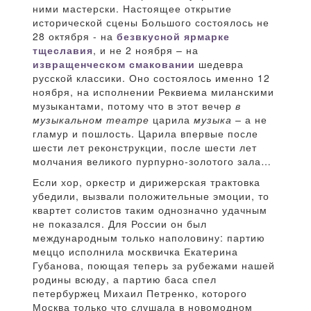
ними мастерски. Настоящее открытие
исторической сцены Большого состоялось не
28 октября - на
безвкусной ярмарке
тщеславия
, и не 2 ноября – на
извращенческом смаковании
шедевра
русской классики. Оно состоялось именно 12
ноября, на исполнении Реквиема миланскими
музыкантами, потому что в этот вечер
в
музыкальном театре
царила
музыка
– а не
гламур и пошлость. Царила впервые после
шести лет реконструкции, после шести лет
молчания великого пурпурно-золотого зала…
Если хор, оркестр и дирижерская трактовка
убедили, вызвали положительные эмоции, то
квартет солистов таким однозначно удачным
не показался. Для России он был
международным только наполовину: партию
меццо исполнила москвичка Екатерина
Губанова, поющая теперь за рубежами нашей
родины всюду, а партию баса спел
петербуржец Михаил Петренко, которого
Москва только что слушала в новомодном