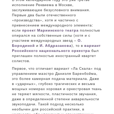
исполнение Реквиема в Москве,
заслуживающее безусловного внимания.
Первые два были отечественного
«производства», хотя и частично с
привнесением международного элемента:
если
проект Мариинского театра
полностью
опирался на собственные силы (хотя и с
участием международных звезд –
О.
Бородиной
и
И. Абдразакова
), то в
вариант
Российского национального оркестра
был
приглашен полностью иностранный квартет
солистов.
Первое, что отличает вариант «Ла Скала» под
управлением маэстро Даниэля Баренбойма,
это более камерная подача материала. Даже
в «ударных», глубоко трагических и весьма
мощных номерах хоровая и оркестровая ткань
не теряют мягкости, пластичности звучания,
даже в определенной степени акварельности
звукоподачи. Такой подход несколько
необычен для российской практики, в