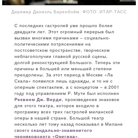
Дирижер Даниэль Баренбойм. ФОТО: ИТАР-ТАСС
С последних гастролей уже прошло более
двадцати лет. Этот огромный перерыв был
вызван многими причинами – социально-
политическими потрясениями на
постсоветском пространстве, творческом
неблагополучии главной русской сцены,
долгой реконструкцией Большого. Теперь эти
причины в большей или меньшей степени
преодолены. За этот период в Москве «Ла
Скала» появился лишь однажды, и то не с
оперным спектаклем, а с концертом – в 2001
году под управлением Р. Мути был исполнен
Реквием Дж. Верди
, произведение знаковое
для этого театра, которое входило в
программу всех трех гастролей миланской
оперы в нашей стране. Большой театр
несколько лет тому назад показывал в Милане
своего
скандально-знаменитого
черняковского «Онегина»
.