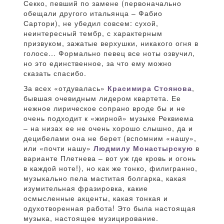
Секко, певший по замене (первоначально
обещали другого итальянца – Фабио
Сартори), не убедил совсем: сухой,
неинтересный тембр, с характерным
призвуком, зажатые верхушки, никакого огня в
голосе… Формально певец все ноты озвучил,
но это единственное, за что ему можно
сказать спасибо.
За всех «отдувалась»
Красимира Стоянова
,
бывшая очевидным лидером квартета. Ее
нежное лирическое сопрано вроде бы и не
очень подходит к «жирной» музыке Реквиема
– на низах ее не очень хорошо слышно, да и
децибелами она не берет (вспомним «нашу»,
или «почти нашу»
Людмилу Монастырскую
в
варианте Плетнева – вот уж где кровь и огонь
в каждой ноте!), но как же тонко, филигранно,
музыкально пела маститая болгарка, какая
изумительная фразировка, какие
осмысленные акценты, какая тонкая и
одухотворенная работа! Это была настоящая
музыка, настоящее музицирование.