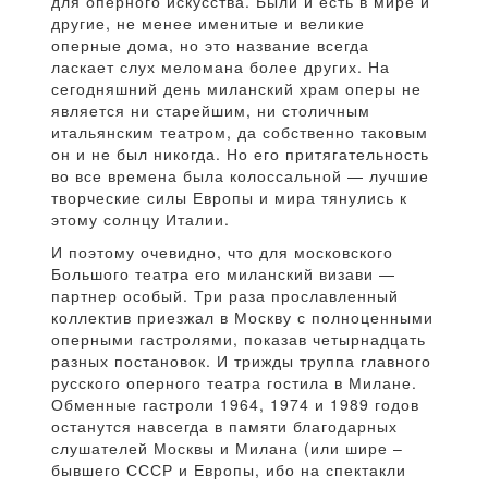
для оперного искусства. Были и есть в мире и
другие, не менее именитые и великие
оперные дома, но это название всегда
ласкает слух меломана более других. На
сегодняшний день миланский храм оперы не
является ни старейшим, ни столичным
итальянским театром, да собственно таковым
он и не был никогда. Но его притягательность
во все времена была колоссальной — лучшие
творческие силы Европы и мира тянулись к
этому солнцу Италии.
И поэтому очевидно, что для московского
Большого театра его миланский визави —
партнер особый. Три раза прославленный
коллектив приезжал в Москву с полноценными
оперными гастролями, показав четырнадцать
разных постановок. И трижды труппа главного
русского оперного театра гостила в Милане.
Обменные гастроли 1964, 1974 и 1989 годов
останутся навсегда в памяти благодарных
слушателей Москвы и Милана (или шире –
бывшего СССР и Европы, ибо на спектакли