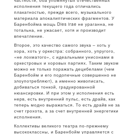
частности, оба упомянутых отечественных
исполнения текущего года отличались
плакатностью, прежде всего, музыкального
материала апокалиптических фрагментов. У
Баренбойма мощь Dies irae не ураганна, не
тотальна, не ужасает, хотя и производит
впечатление.
Второе, это качество самого звука – хоть у
хора, хоть у оркестра: собранного, упругого,
«не лохматого», с идеальными унисонами в
оркестровых и хоровых партиях. Таким звуком
можно не только поражать децибелами (чем
Баренбойм и его подопечные совершенно не
злоупотребляют), а именно живописать,
добиваться тонкой, градуированной
нюансировки. И при этом у исполнения есть
нерв, есть внутренний пульс, есть драйв, как
теперь модно выражаться. То есть драйв не за
счет грохота, а за счет внутренней энергетики
исполнения.
Коллективы великого театра по-прежнему
высококлассны, и Баренбойм управляется с