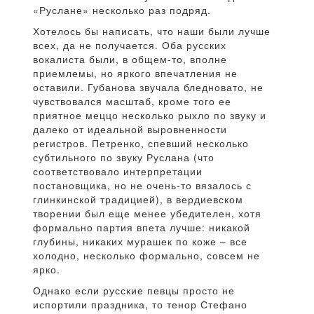
«Руслане» несколько раз подряд.
Хотелось бы написать, что наши были лучше
всех, да не получается. Оба русских
вокалиста были, в общем-то, вполне
приемлемы, но яркого впечатления не
оставили. Губанова звучала бледновато, не
чувствовался масштаб, кроме того ее
приятное меццо несколько рыхло по звуку и
далеко от идеальной выровненности
регистров. Петренко, спевший несколько
субтильного по звуку Руслана (что
соответствовало интерпретации
постановщика, но не очень-то вязалось с
глинкинской традицией), в вердиевском
творении был еще менее убедителен, хотя
формально партия впета лучше: никакой
глубины, никаких мурашек по коже – все
холодно, несколько формально, совсем не
ярко.
Однако если русские певцы просто не
испортили праздника, то тенор Стефано