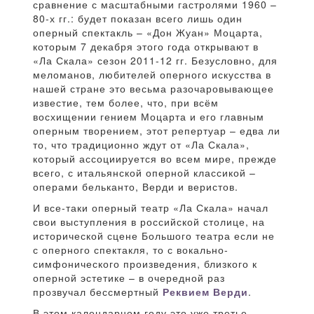
сравнение с масштабными гастролями 1960 –
80-х гг.: будет показан всего лишь один
оперный спектакль – «Дон Жуан» Моцарта,
которым 7 декабря этого года открывают в
«Ла Скала» сезон 2011-12 гг. Безусловно, для
меломанов, любителей оперного искусства в
нашей стране это весьма разочаровывающее
известие, тем более, что, при всём
восхищении гением Моцарта и его главным
оперным творением, этот репертуар – едва ли
то, что традиционно ждут от «Ла Скала»,
который ассоциируется во всем мире, прежде
всего, с итальянской оперной классикой –
операми бельканто, Верди и веристов.
И все-таки оперный театр «Ла Скала» начал
свои выступления в российской столице, на
исторической сцене Большого театра если не
с оперного спектакля, то с вокально-
симфонического произведения, близкого к
оперной эстетике – в очередной раз
прозвучал бессмертный
Реквием Верди
.
В этом календарном году это уже третье