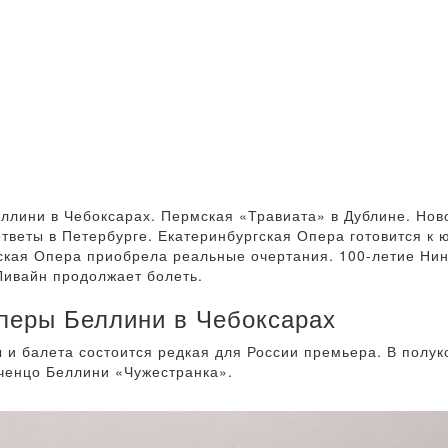
ллини в Чебоксарах. Пермская «Травиата» в Дублине. Нов
ответы в Петербурге. Екатеринбургская Опера готовится к 
ская Опера приобрела реальные очертания. 100-летие Ни
ивайн продолжает болеть.
перы Беллини в Чебоксарах
 и балета состоится редкая для России премьера. В полу
инченцо Беллини «Чужестранка».