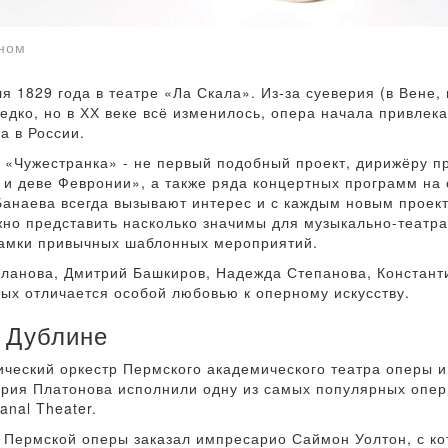
зном
1829 года в театре «Ла Скала». Из-за суеверия (в Вене,
едко, но в ХХ веке всё изменилось, опера начала привлек
а в России.
о «Чужестранка» - не первый подобный проект, дирижёру п
 и деве Февронии», а также ряда концертных программ на 
анаева всегда вызывают интерес и с каждым новым проек
но представить насколько значимы для музыкально-театра
рамки привычных шаблонных мероприятий.
Еланова, Дмитрий Башкиров, Надежда Степанова, Констант
рых отличается особой любовью к оперному искусству.
 Дублине
еский оркестр Пермского академического театра оперы и 
рия Платонова исполнили одну из самых популярных опер
anal Theater.
й Пермской оперы заказал импресарио Саймон Уолтон, с к