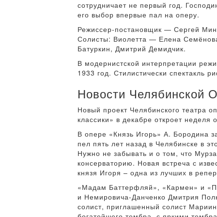
сотрудничает не первый год. Господи
его выбор впервые пал на оперу.
Режиссер-постановщик — Сергей Мин
Солисты: Виолетта — Елена Семёнов
Батуркин, Дмитрий Демидчик.
В модернистской интерпретации режи
1933 год. Стилистически спектакль р
Новости Челябинской 
Новый проект Челябинского театра оп
классики» в декабре откроет неделя 
В опере «Князь Игорь» А. Бородина 
пел пять лет назад в Челябинске в 
Нужно не забывать и о том, что Мурз
консерваторию. Новая встреча с изв
князя Игоря – одна из лучших в репер
«Мадам Баттерфляй», «Кармен» и «Пи
и Немировича-Данченко Дмитрия Полк
солист, приглашенный солист Мариин
богатейшего тембра, с яркими тембр