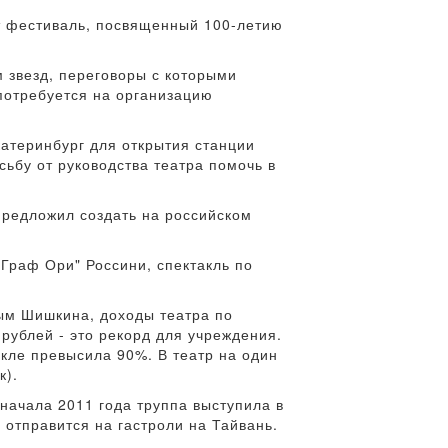
ет фестиваль, посвященный 100-летию
м звезд, переговоры с которыми
 потребуется на организацию
катеринбург для открытия станции
ьбу от руководства театра помочь в
 предложил создать на российском
"Граф Ори" Россини, спектакль по
ным Шишкина, доходы театра по
рублей - это рекорд для учреждения.
акле превысила 90%. В театр на один
к).
начала 2011 года труппа выступила в
 отправится на гастроли на Тайвань.