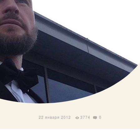
22 января 2012
3774
0