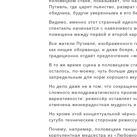
половецком стане, показывает, что н
Путивль, где царит пьянство, развра
обидчика, будучи уверенными в его 
Видимо, именно этот странный идеоло
спектакль начинается с навязчивого в
помещена между первой и второй кар
Все жители Путивля, изображенного 
как нищие оборванцы, и даже бояре,
традиционно отдаёт предпочтение «ж
В то же время сцена в половецком ст
осталось, по-моему, чуть больше дву
запредельным для норм хорошего вку
Но дело даже не в том, что сокращен
сложного мелодраматического произв
вариативности: режиссёр оставляет н
отмечена жизнерадостная мудрость и 
Но кроме этой концептуальной чёрно-
сугубо техническим сторонам режисс
Почему, например, половецкие танцы
корпулентная медсестра из «Любовно