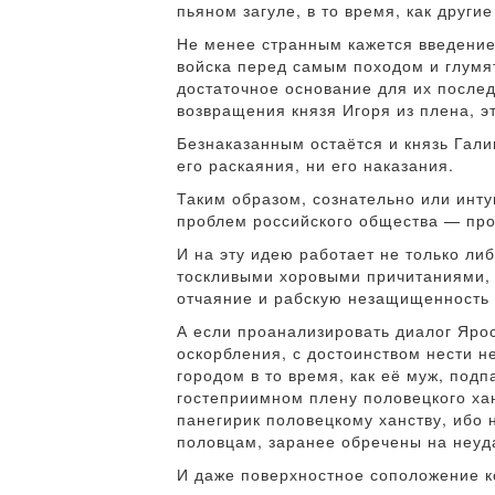
пьяном загуле, в то время, как други
Не менее странным кажется введение 
войска перед самым походом и глумят
достаточное основание для их послед
возвращения князя Игоря из плена, э
Безнаказанным остаётся и князь Гали
его раскаяния, ни его наказания.
Таким образом, сознательно или инт
проблем российского общества — проб
И на эту идею работает не только ли
тоскливыми хоровыми причитаниями,
отчаяние и рабскую незащищенность 
А если проанализировать диалог Ярос
оскорбления, с достоинством нести 
городом в то время, как её муж, под
гостеприимном плену половецкого ха
панегирик половецкому ханству, ибо
половцам, заранее обречены на неуд
И даже поверхностное соположение к