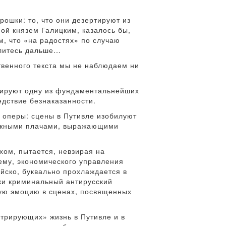
ошки: то, что они дезертируют из
ой князем Галицким, казалось бы,
м, что «на радостях» по случаю
елитесь дальше…
твенного текста мы не наблюдаем ни
тируют одну из фундаментальнейших
едствие безнаказанности.
й оперы: сцены в Путивле изобилуют
можными плачами, выражающими
хом, пытается, невзирая на
ему, экономического управления
ойско, буквально прохлаждается в
ки криминальный антирусский
ную эмоцию в сценах, посвященных
трирующих» жизнь в Путивле и в