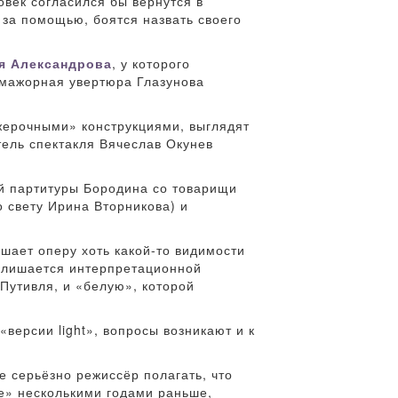
овек согласился бы вернутся в
 за помощью, боятся назвать своего
я Александрова
, у которого
а мажорная увертюра Глазунова
жерочными» конструкциями, выглядят
тель спектакля Вячеслав Окунев
ой партитуры Бородина со товарищи
 свету Ирина Вторникова) и
ишает оперу хоть какой-то видимости
» лишается интерпретационной
Путивля, и «белую», которой
версии light», вопросы возникают и к
 серьёзно режиссёр полагать, что
е» несколькими годами раньше,