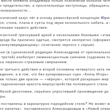
а месте княжича Владимира только психически больной чел
т и предательство, а просительницы-заступницы, обращаясь
безнаказанности…
гический казус лёг в основу режиссёрской концепции
Юри
оя, стона, плача и суеты под звуки колокольного набата, 
тинами первого действия.
гигантской треснувшей аркой и несколькими боковыми «эта
 вроде бы прилично одетые, смотрятся неопрятно (оформи
изнеутверждающему» сочетанию черного с серым).
ане (в сценической редакции Александрова от оригинальн
х третей) изобилует люминесцентным сиянием (художник по
са люрексно-стразовым сверканием.
ие третьего действия и второй половины четвертого акта л
едения, а в том, что без купированных сцен «Князь Игорь
ам только две краски — «чёрную», которой раскрашен мир 
гедоническая красота мироустройства половецкого стана.
белой дихотомии, серьёзно упростившей произведение до «
уры.
 поставлены в карикатурно-пародийном стиле? Не может же
го напитка», поставленного Александровым в «Новой опер