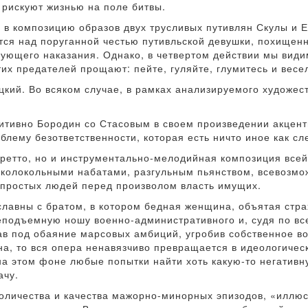
е рискуют жизнью на поле битвы.
в композицию образов двух трусливых путивлян Скулы и Ер
ся над поруганной честью путивльской девушки, похищенн
ующего наказания. Однако, в четвертом действии мы види
тих предателей прощают: пейте, гуляйте, глумитесь и вес
цкий. Во всяком случае, в рамках анализируемого художес
уитивно Бородин со Стасовым в своем произведении акцен
лему безответственности, которая есть ничто иное как сл
бретто, но и инструментально-мелодийная композиция все
 колокольными набатами, разгульным пьянством, всевоз
простых людей перед произволом власть имущих.
лавны с братом, в котором бедная женщина, объятая стра
неподъемную ношу военно-административного и, судя по вс
пав под обаяние марсовых амбиций, угробив собственное в
на, то вся опера ненавязчиво превращается в идеологичес
 на этом фоне любые попытки найти хоть какую-то негатив
ачу.
оличества и качества мажорно-минорных эпизодов, «иллюс