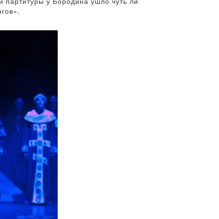
й партитуры у Бородина ушло чуть ли
нгов».