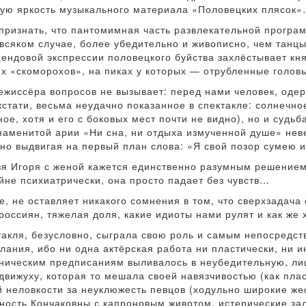
кую яркость музыкального материала «Половецких плясок
признать, что пантомимная часть развлекательной програ
 всяком случае, более убедительно и живописно, чем танц
ендовой экспрессии половецкого буйства захлёстывает кня
их «скоморохов», на пиках у которых — отрубленные голо
режиссёра вопросов не вызывает: перед нами человек, од
стати, весьма неудачно показанное в спектакле: солнечн
е, хотя и его с боковых мест почти не видно), но и судьб
знаменитой арии «Ни сна, ни отдыха измученной душе» не
нно выдвигая на первый план слова: «Я свой позор сумею 
зя Игоря с женой кажется единственно разумным решением
йне психиатрически, она просто падает без чувств…
, не оставляет никакого сомнения в том, что сверхзадач
 россиян, тяжелая доля, какие идиоты нами рулят и как же
акля, безусловно, сыграла свою роль и самым непосредст
ания, ибо ни одна актёрская работа ни пластически, ни 
еническим предписаниям выливалось в неубедительную, л
движуху, которая то мешала своей навязчивостью (как пла
й неловкости за неуклюжесть певцов (ходульно широкие жес
ность Кончаковны с капроновым животом, истерические за