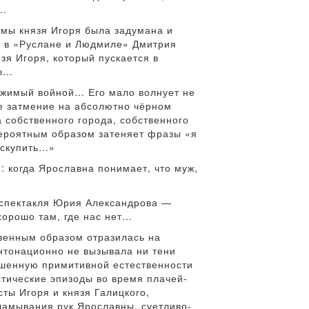
»…
ммы князя Игоря была задумана и
ы в «Руслане и Людмиле» Дмитрия
зя Игоря, который пускается в
вы…
ержимый войной… Его мало волнует не
ое затмение на абсолютно чёрном
а собственного города, собственного
вероятным образом затеняет фразы «я
искупить…»
: когда Ярославна понимает, что муж,
а спектакля Юрия Александрова —
 хорошо там, где нас нет…
венным образом отразилась на
интонационно не вызывала ни тени
ишенную примитивной естественности
стические эпизоды во время плачей-
ты Игоря и князя Галицкого,
ламывания рук Ярославны, суетливо-