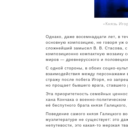
«Князь Иго
Однако, даже восемнадцати лет, в те
основную композицию, не говоря уж о
сложнейший замысел В. В. Стасова, 
композиционно компактную мозаику со
миров — древнерусского и половецко
С одной стороны, в обоих социо-куль
взаимодействия между персонажами в
стражу после побега Игоря, но запре
но прощает бывшего врага, ставшего 
Эта приоритетность семейных ценност
хана Кончака о военно-политическом 
её беспутного брата князя Галицкого,
Поведение самого князя Галицкого в
музлитературе не существует: это да
непутевости, это какая-то мерзкая тв