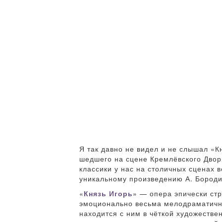
Я так давно не видел и не слышал «К
шедшего на сцене Кремлёвского Дворц
классики у нас на столичных сценах 
уникальному произведению А. Бороди
«
Князь Игорь
» — опера эпически ст
эмоционально весьма мелодраматична
находится с ним в чёткой художестве