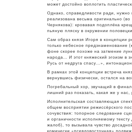
может достойно воплотить пластичес
Однако, справедливости ради, нужно 
реализована весьма оригинально (во
Чернякова): кровавая подоплёка крещ
пьяную пляску в окружении половецк
Сам образ князя Игоря в концепции 
только небесное предзнаменование (к
фоне скорее похоже на затмение лунно
народа… И этот княжеский эгоизм в 
Русь от недруга спасу…», интонацио
В рамках этой концепции встреча кня
вернувшись физически, остался на во
Погребальный хор, звучащий в финале
лишний раз показать, какая же у нас,
Исполнительская составляющая спект
общем восприятии режиссёрского посл
сочувствия: топорное следование сц
и органичности исполняемому тексту 
жалоб), то вызывала чувство досадно
комически «псевдовосточная» подвиж