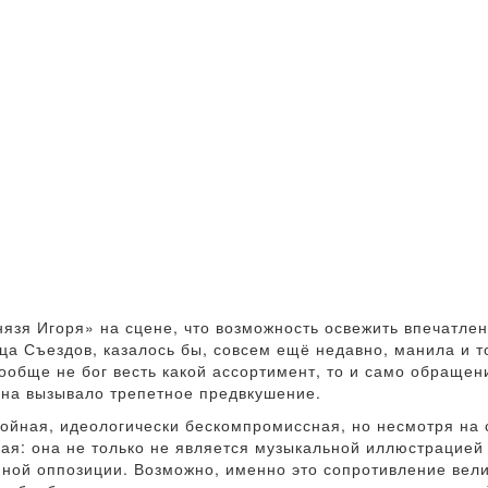
нязя Игоря» на сцене, что возможность освежить впечатлен
а Съездов, казалось бы, совсем ещё недавно, манила и т
вообще не бог весть какой ассортимент, то и само обраще
на вызывало трепетное предвкушение.
ройная, идеологически бескомпромиссная, но несмотря н
я: она не только не является музыкальной иллюстрацией к
нной оппозиции. Возможно, именно это сопротивление вел