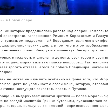
рь» в Новой опере
чение которых продолжалась работа над оперой, композито
б оркестровке, завершенной Римским-Корсаковым и Глазун
с энтузиазмом поддержанный Бородиным, вылился в симфон
циально-лирических сцен, а в том, что в этом изображени
го — очень сложно обнаружить эпическую беспристрастно
турных мирах есть и ангелы, и демоны, свои герои и свои 
 этих двух мирах вызывают массу вопросов… Так, например
щает трогать отказавшегося от побега Владимира: наказыв
родней.
ей не может не изумлять особенно на фоне того, что Игор
союзе, даже не упоминает о своей жене, которую, отправи
 активно жаждущего захватить власть в Путивле.
ообще не выдерживает никакой критики — более морально-
же не злодей масштаба Гришки Кутерьмы, пускающегося во 
арь, которая, пользуясь «княжеской неприкосновенностью»,