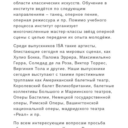
области классических искусств. Обучение в
институте ведётся по следующим
направлениям – танец, оперное пение,
оперная режиссура и пр. Помимо учебного
процесса институт организует
многочисленные мастер-классы звёзд оперной
сцены с целью передачи их опыта молодёжи.
Среди выпускников ISA такие артисты,
блистающие сегодня на мировых сценах, как
Хулио Бокка, Палома Эррера, Максимильяно
Герра, Соледад де ла Роза, Виктор Торрес,
Виргиния Тола и другие. Наши выпускники
сегодня выступают с такими престижными
труппами как Американский балетный театр,
Королевский балет Великобритании, балетные
коллективы Большого и Мариинского театров,
Оперы Бастилии, Немецкой государственной
оперы, Римской Оперы, Вашингтонской
национальной оперы, мадридского театра
«Реал» и пр.
По всем интересующим вопросам просьба