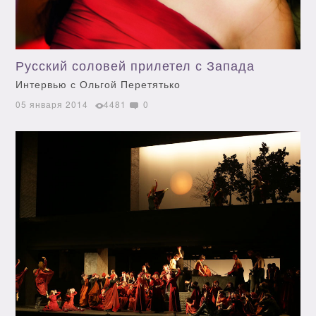
Русский соловей прилетел с Запада
Интервью с Ольгой Перетятько
05 января 2014
4481
0