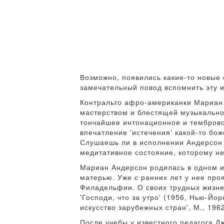
Возможно, появились какие-то новые 
замечательный повод вспомнить эту 
Контральто афро-американки Мариан 
мастерством и блестящей музыкально
тончайшее интонационное и темброво
впечатление 'истечения' какой-то бо
Слушаешь ли в исполнении Андерсон 
медитативное состояние, которому нет
Мариан Андерсон родилась в одном и
матерью. Уже с ранних лет у нее про
Филадельфии. О своих трудных жизнен
'Господи, что за утро' (1956, Нью-Йо
искусство зарубежных стран', М., 1962 
После учебы у известного педагога Дж