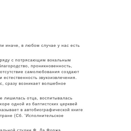
и иначе, в любом случае у нас есть
аряду с потрясающим вокальным
лагородство, проникновенность,
 отсутствие самолюбования создают
и естественность звукоизвлечения.
с, сразу возникает волшебное
е лишилась отца, воспитывалась
хоре одной из баптистских церквей
казывает в автобиографической книге
стране (Сб. 'Исполнительское
кальной студии Ф. Ла Форжа