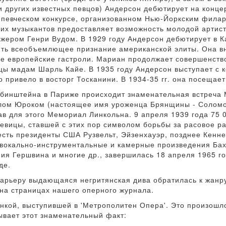
и других известных певцов) Андерсон дебютирует на концер
а певческом конкурсе, организованном Нью-Йоркским фила
х музыкантов предоставляет возможность молодой артистк
жером Генри Вудом. В 1929 году Андерсон дебютирует в К
ть всеобъемлющее признание американской элиты. Она вно
 европейские гастроли. Мариан продолжает совершенство
цы мадам Шарль Кайе. В 1935 году Андерсон выступает с 
 привело в восторг Тосканини. В 1934-35 гг. она посещае
Рубинштейна в Париже происходит знаменательная встреча
лом Юроком (настоящее имя уроженца Брянщины - Соломон
ав для этого Мемориал Линкольна. 9 апреля 1939 года 75 
вицы, ставшей с этих пор символом борьбы за расовое ра
есть президенты США Рузвельт, Эйзенхауэр, позднее Кенн
 вокально-инструментальные и камерные произведения Бах
ия Гершвина и многие др., завершилась 18 апреля 1965 го
де.
карьеру выдающаяся негритянская дива обратилась к жанр
на страницах нашего оперного журнала.
янкой, выступившей в 'Метрополитен Опера'. Это произошл
ывает этот знаменательный факт: