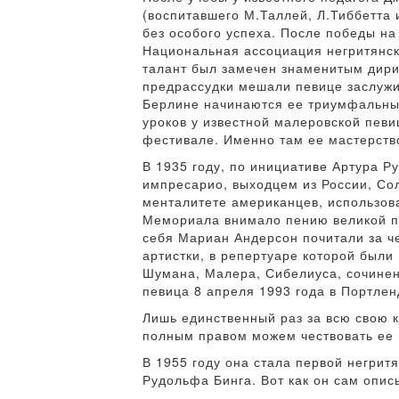
(воспитавшего М.Таллей, Л.Тиббетта 
без особого успеха. После победы н
Национальная ассоциация негритянски
талант был замечен знаменитым дири
предрассудки мешали певице заслужи
Берлине начинаются ее триумфальные
уроков у известной малеровской певи
фестивале. Именно там ее мастерство
В 1935 году, по инициативе Артура 
импресарио, выходцем из России, Со
менталитете американцев, использов
Мемориала внимало пению великой пе
себя Мариан Андерсон почитали за ч
артистки, в репертуаре которой были
Шумана, Малера, Сибелиуса, сочинен
певица 8 апреля 1993 года в Портлен
Лишь единственный раз за всю свою 
полным правом можем чествовать ее 
В 1955 году она стала первой негрит
Рудольфа Бинга. Вот как он сам опис