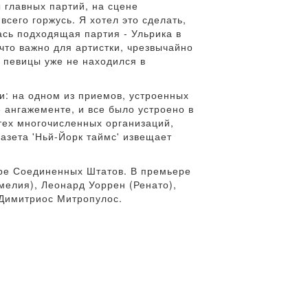
 главных партий, на сцене
всего горжусь. Я хотел это сделать,
ась подходящая партия - Ульрика в
что важно для артистки, чрезвычайно
с певицы уже не находился в
и: на одном из приемов, устроенных
 ангажементе, и все было устроено в
тех многочисленных организаций,
газета 'Ньй-Йорк таймс' извещает
тре Соединенных Штатов. В премьере
мелия), Леонард Уоррен (Ренато),
 Димитриос Митропулос.