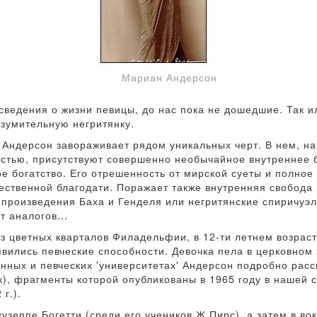
Мариан Андерсон
сведения о жизни певицы, до нас пока не дошедшие. Так ил
изумительную негритянку.
Андерсон завораживает рядом уникальных черт. В нем, н
стью, присутствуют совершенно необычайное внутреннее б
е богатство. Его отрешенность от мирской суеты и полное
жественной благодати. Поражает также внутренняя свобода 
произведения Баха и Генделя или негритянские спиричуэл
 аналогов...
з цветных кварталов Филадельфии, в 12-ти летнем возраст
явились певческие способности. Девочка пела в церковном 
ных и певческих 'университетах' Андерсон подробно расс
рк), фрагменты которой опубликованы в 1965 году в нашей 
г.).
узеппе Богетти (среди его учеников Ж.Пирс), а затем в во