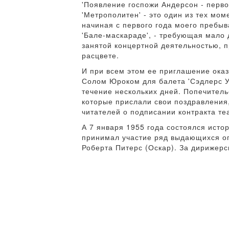
'Появление госпожи Андерсон - перво
'Метрополитен' - это один из тех мом
начиная с первого года моего пребыва
'Бале-маскараде', - требующая мало 
занятой концертной деятельностью, п
расцвете.
И при всем этом ее приглашение оказ
Солом Юроком для балета 'Сэдлерс Уэ
течение нескольких дней. Попечитель
которые прислали свои поздравления, 
читателей о подписании контракта те
А 7 января 1955 года состоялся ист
принимал участие ряд выдающихся оп
Роберта Питерс (Оскар). За дирижер