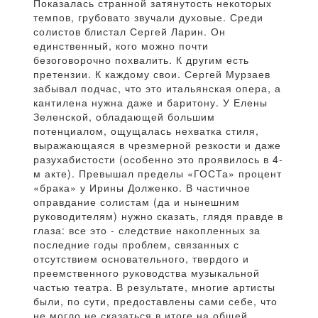
Показалась странной затянутость некоторых
темпов, грубовато звучали духовые. Среди
солистов блистал Сергей Ларин. Он
единственный, кого можно почти
безоговорочно похвалить. К другим есть
претензии. К каждому свои. Сергей Мурзаев
забывал подчас, что это итальянская опера, а
кантилена нужна даже и баритону. У Елены
Зеленской, обладающей большим
потенциалом, ощущалась нехватка стиля,
выражающаяся в чрезмерной резкости и даже
разухабистости (особенно это проявилось в 4-
м акте). Превышал пределы «ГОСТа» процент
«брака» у Ирины Долженко. В частичное
оправдание солистам (да и нынешним
руководителям) нужно сказать, глядя правде в
глаза: все это - следствие накопленных за
последние годы проблем, связанных с
отсутствием основательного, твердого и
преемственного руководства музыкальной
частью театра. В результате, многие артисты
были, по сути, предоставлены сами себе, что
не могло не сказаться в итоге на общей