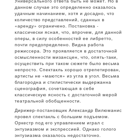
Универсального ответа быть не может. Но в
данном случае это определенно оказалось
удачным начинанием, хотя и досадно, что
количество представлений, сданных в
«аренду» ограничено. Постановка -
классически ясная, что, впрочем, для данной
оперы, в силу особенностей ее либретто,
почти предопределено. Видна работа
режиссера. Это проявляется в достаточной
осмысленности мизансцен, что, опять-таки,
осуществить при таком сюжете было весьма
непросто. Спектакль хорошо отрепетирован,
артисты не «маются» из угла в угол. Весьма
благородна и стилистически выдержанна
сценография, сочетающая в себе
классическую ясность с достаточной мерой
театральной обобщенности.
Дирижер-постановщик Александр Вилюманис
провел спектакль с большим подъемом.
Оркестр под его управлением играл с
энтузиазмом и экспрессией. Однако голого
энтузиазма оказалось недостаточно.