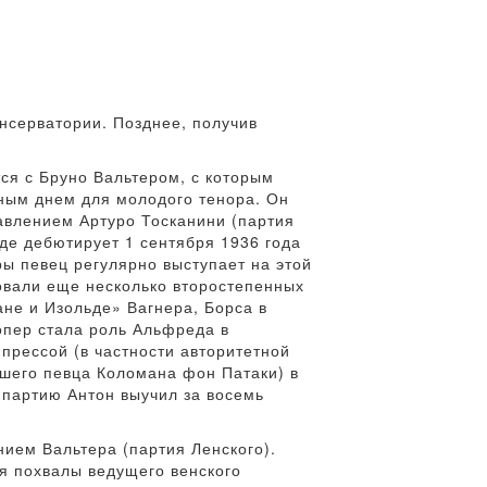
онсерватории. Позднее, получив
тся с Бруно Вальтером, с которым
ьным днем для молодого тенора. Он
авлением Артуро Тосканини (партия
где дебютирует 1 сентября 1936 года
ры певец регулярно выступает на этой
довали еще несколько второстепенных
ане и Изольде» Вагнера, Борса в
опер стала роль Альфреда в
 прессой (в частности авторитетной
вшего певца Коломана фон Патаки) в
 партию Антон выучил за восемь
ием Вальтера (партия Ленского).
ся похвалы ведущего венского