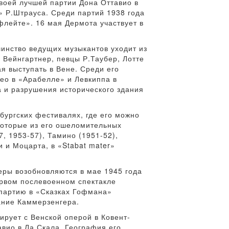
своей лучшей партии Дона Оттавио в
» Р.Штрауса. Среди партий 1938 года
лейте». 16 мая Дермота участвует в
инство ведущих музыкантов уходит из
 Вейнгартнер, певцы Р.Таубер, Лотте
ая выступать в Вене. Среди его
ео в «Арабелле» и Левкиппа в
а и разрушения исторического здания
бургских фестивалях, где его можно
которые из его ошеломительных
, 1953-57), Тамино (1951-52),
 и Моцарта, в «Stabat mater»
еры возобновляются в мае 1945 года
первом послевоенном спектакле
 партию в «Сказках Гофмана»
ание Каммерзенгера.
ирует с Венской оперой в Ковент-
вио в Ла Скала. География его