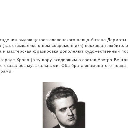
рождения выдающегося словенского певца Антона Дермоты.
а (так отзывались о нем современники) восхищал любителе
ра и мастерская фразировка дополняют художественный по
городе Кропа (в ту пору входившим в состав Австро-Венгри
ве оказались музыкальными. Оба брата знаменитого певца
орами.