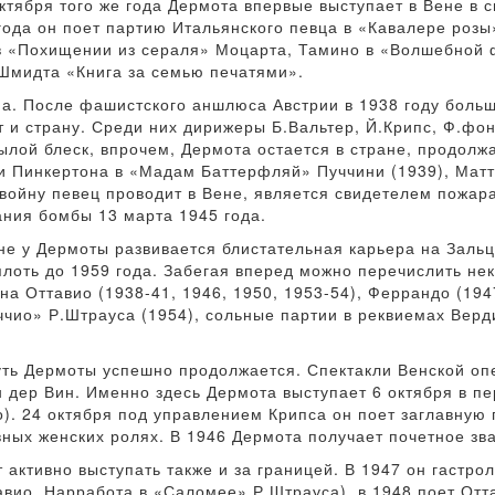
октября того же года Дермота впервые выступает в Вене в 
ода он поет партию Итальянского певца в «Кавалере розы
в «Похищении из сераля» Моцарта, Тамино в «Волшебной ф
Шмидта «Книга за семью печатями».
фа. После фашистского аншлюса Австрии в 1938 году больш
 и страну. Среди них дирижеры Б.Вальтер, Й.Крипс, Ф.фон
былой блеск, впрочем, Дермота остается в стране, продолж
 Пинкертона в «Мадам Баттерфляй» Пуччини (1939), Матт
войну певец проводит в Вене, является свидетелем пожар
ания бомбы 13 марта 1945 года.
е у Дермоты развивается блистательная карьера на Зальц
плоть до 1959 года. Забегая вперед можно перечислить не
а Оттавио (1938-41, 1946, 1950, 1953-54), Феррандо (1947
чио» Р.Штрауса (1954), сольные партии в реквиемах Верди
уть Дермоты успешно продолжается. Спектакли Венской оп
ан дер Вин. Именно здесь Дермота выступает 6 октября в 
). 24 октября под управлением Крипса он поет заглавную
ных женских ролях. В 1946 Дермота получает почетное зв
активно выступать также и за границей. В 1947 он гастрол
вио, Нарработа в «Саломее» Р.Штрауса), в 1948 поет Отта