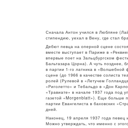
Сначала Антон учился в Любляне (Лай
стипендию, уехал в Вену, где стал бр
Дебют певца на оперной сцене состоя
вместе выступает в Париже в «Реквие
впервые поет на Зальцбургском фест
Бальтазара Цорна). А чуть позднее, 
в партии 1-го латника в «Волшебной 
сцене (до 1966 в качестве солиста т
ролей (Рулевой в «Летучем Голландце
«Риголетто» и Тебальдо в «Дон Карло
«Травиате» в начале 1937 года под у
газетой «Morgenblatt»). Еще больше 
партии Евангелиста в баховских «Ст
дней.
Наконец, 19 апреля 1937 года певец
Можно утверждать, что именно с этог