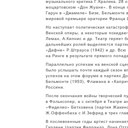
музыкального критика Г.Кралика. 28 
моцартовском «Дон Жуане». В конце г
Гарун в «Джамиле» Бизе, Бельмонте 
мировой премьере оратории Франца 
Но наступает политическая катастро
Венской оперы, а некоторые покидают
Леман, А.Кипнис и др. Театр теряет 
дальнейших ролей выделяются партии
«Дафне» Р.Штрауса (1942) и др. Всю 
на Ринге в результате прямого попад
Параллельно успехам на венской сцен
было услышать почти каждый сезон в
успехов на этом форуме в партиях Дон
Бельмонте (1953), Фламана в «Каприч
Россини.
После окончания войны творческий п
в Фольксопер, а с октября в Театре 
«Фиделио» Бетховена (партия Жакино
Ж.Оффенбаха с И.Зефрид в трех глав
В послевоенные годы артист начинает 
Гардене (партии Феррандо, Дона Отта