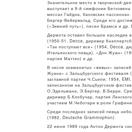
Значительное место в творческой де
выступает в 9-й симфонии Бетховена 
мессах Гайдна, баховских пассионах.
Бергер-Вейервальд. Среди его дости
(«Зимний путь»), песен Брамса и др.
Дермота оставил большое наследие в
(1950-51, Decca, дирижер Кнаппертсб
«Так поступают все» (1954, Decca, д
Итальянского певца), «Дон Жуан» (19
партия Маттео) и др.
В числе знаменитых «живых» записей (
Жуана» с Зальцбургского фестиваля (A
заглавной партии Ч.Сьепи; 1954, EMI,
записанном на Зальцбургском фестив
О.Эдельмана, Э.Бергер, В.Берри. Сре
дирижер Б.Клобучар, партия Ленского
участием М.Чеботари в роли Графини
Среди последних записей певца небо
(1982, Deutsche Grammophon).
22 июня 1989 года Антон Дермота ско