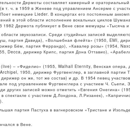
ятельности Дермоты составляет камерный и ораториальный
(в т. ч. в 1959 в Женеве под управлением Ансерме с участ
 Поет немецкие Lieder. В концертах его постоянным акком
жений в этой области исполнение вокальных циклов Шуман
 В 1982 Дермота публикует в Вене свои мемуары «Тысяча и
 области звукозаписи. Среди студийных записей выделяют
уш, партия Давида), «Волшебная флейта» (1950, EMI, дир
ирижер Бём, партия Феррандо), «Кавалер розы» (1954, Nax
55, Decca, дирижер Крипс, партия Дона Оттавио), «Арабел
live) – «Фиделио» (1955, Walhall Eternity, Венская опера,
rchipel, 1950, дирижер Фуртвенглер, в заглавной партии Т
 дирижер он же, тот же состав) и др. В 1954 певец участв
але под управлением Фуртвенглера с участием Ч. Сьепи, Э
ди других записей можно отметить «Евгения Онегина» (195
 в спектакле с участием Д.Лондона, Л.Ризанек), «Каприччи
).
льшая партия Пастуха в вагнеровском «Тристане и Изольд
нчался в Вене.