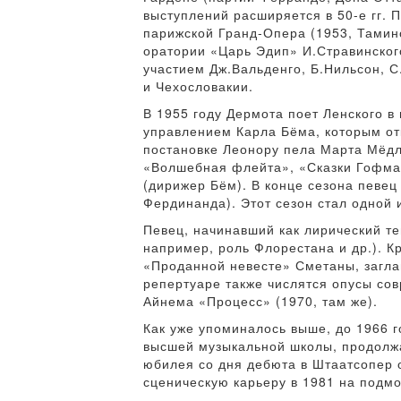
выступлений расширяется в 50-е гг. 
парижской Гранд-Опера (1953, Тамино
оратории «Царь Эдип» И.Стравинского
участием Дж.Вальденго, Б.Нильсон, С
и Чехословакии.
В 1955 году Дермота поет Ленского в
управлением Карла Бёма, которым от
постановке Леонору пела Марта Мёдль
«Волшебная флейта», «Сказки Гофман
(дирижер Бём). В конце сезона певе
Фердинанда). Этот сезон стал одной 
Певец, начинавший как лирический те
например, роль Флорестана и др.). К
«Проданной невесте» Сметаны, заглав
репертуаре также числятся опусы сов
Айнема «Процесс» (1970, там же).
Как уже упоминалось выше, до 1966 
высшей музыкальной школы, продолжа
юбилея со дня дебюта в Штаатсопер 
сценическую карьеру в 1981 на подмо