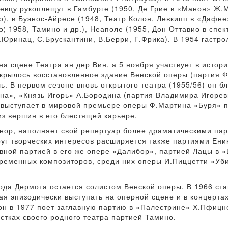
Певцу рукоплещут в Гамбурге (1950, Де Грие в «Манон» Ж.
), в Буэнос-Айресе (1948, Театр Колон, Левкипп в «Дафне»
; 1958, Тамино и др.), Неаполе (1955, Дон Оттавио в спе
.Юринац, С.Брускантини, В.Берри, Г.Фрика). В 1954 гастро
 на сцене Театра ан дер Вин, а 5 ноября участвует в исто
крылось восстановленное здание Венской оперы (партия Фл
. В первом сезоне вновь открытого театра (1955/56) он б
а», «Князь Игорь» А.Бородина (партия Владимира Игорев
ц выступает в мировой премьере оперы Ф.Мартина «Буря» 
из вершин в его блестящей карьере.
нор, наполняет свой репертуар более драматическими пар
руг творческих интересов расширяется также партиями Еник
ной партией в его же опере «Далибор», партией Лацы в «
ременных композиторов, среди них оперы И.Пиццетти «Уби
года Дермота остается солистом Венской оперы. В 1966 с
я эпизодически выступать на оперной сцене и в концертах
он в 1977 поет заглавную партию в «Палестрине» Х.Пфицне
стках своего родного театра партией Тамино.