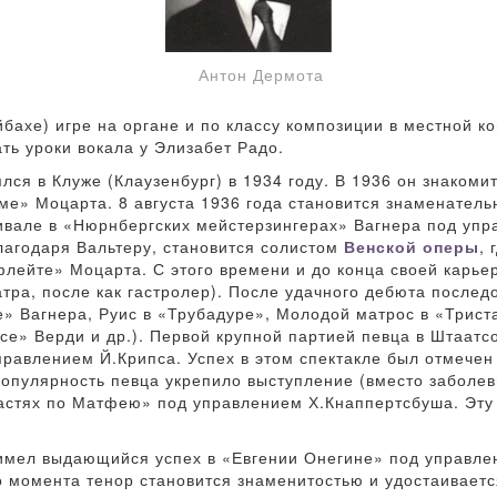
Антон Дермота
бахе) игре на органе и по классу композиции в местной к
ать уроки вокала у Элизабет Радо.
лся в Клуже (Клаузенбург) в 1934 году. В 1936 он знакоми
ме» Моцарта. 8 августа 1936 года становится знаменател
ивале в «Нюрнбергских мейстерзингерах» Вагнера под упр
благодаря Вальтеру, становится солистом
Венской оперы
, 
флейте» Моцарта. С этого времени и до конца своей карье
еатра, после как гастролер). После удачного дебюта после
» Вагнера, Руис в «Трубадуре», Молодой матрос в «Трист
се» Верди и др.). Первой крупной партией певца в Штаатс
правлением Й.Крипса. Успех в этом спектакле был отмечен
популярность певца укрепило выступление (вместо заболе
растях по Матфею» под управлением Х.Кнаппертсбуша. Эту
 имел выдающийся успех в «Евгении Онегине» под управлен
о момента тенор становится знаменитостью и удостаивает