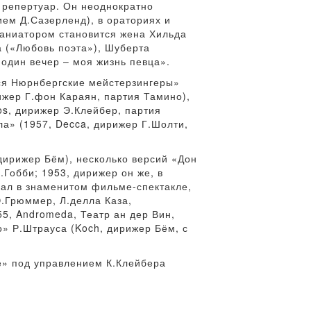
 репертуар. Он неоднократно
ием Д.Сазерленд), в ораториях и
паниатором становится жена Хильда
а («Любовь поэта»), Шуберта
 один вечер – моя жизнь певца».
ся Нюрнбергские мейстерзингеры»
ижер Г.фон Караян, партия Тамино),
os, дирижер Э.Клейбер, партия
ла» (1957, Decca, дирижер Г.Шолти,
 дирижер Бём), несколько версий «Дон
.Гобби; 1953, дирижер он же, в
овал в знаменитом фильме-спектакле,
.Грюммер, Л.делла Каза,
5, Andromeda, Театр ан дер Вин,
о» Р.Штрауса (Koch, дирижер Бём, с
е» под управлением К.Клейбера