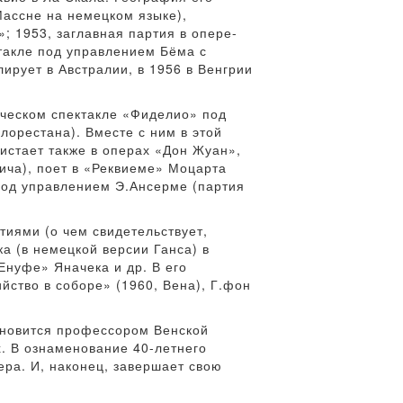
Массне на немецком языке),
; 1953, заглавная партия в опере-
ктакле под управлением Бёма с
лирует в Австралии, в 1956 в Венгрии
рическом спектакле «Фиделио» под
орестана). Вместе с ним в этой
листает также в операх «Дон Жуан»,
ича), поет в «Реквиеме» Моцарта
под управлением Э.Ансерме (партия
тиями (о чем свидетельствует,
а (в немецкой версии Ганса) в
Енуфе» Яначека и др. В его
йство в соборе» (1960, Вена), Г.фон
тановится профессором Венской
. В ознаменование 40-летнего
ра. И, наконец, завершает свою