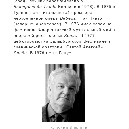
(среди лучших работ Филиппо в
Беатриче ди Тенда
Беллини в 1976). В 1975 в
Турине пел в итальянской премьере
неоконченной оперы
Вебера
«Три Пинто»
(завершена
Малером
). В 1976 имел успех на
фестивале Флорентийский музыкальный май в
опере «Король-олень»
Хенце
. В 1977
дебютировал на Зальцбургском фестивале в
сценической оратории «Святой Алексей»
Ланди
. В 1979 пел в Генуе.
Клаудио Дездери