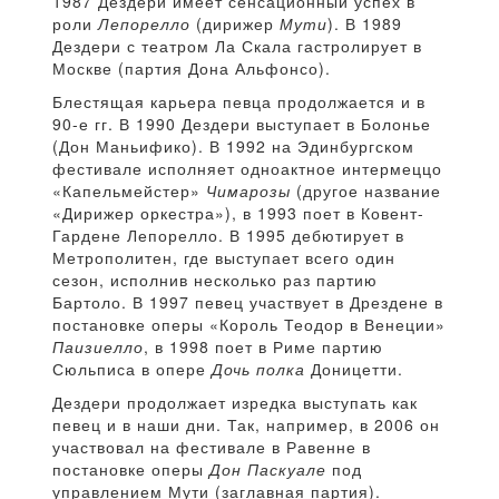
1987 Дездери имеет сенсационный успех в
роли
Лепорелло
(дирижер
Мути
). В 1989
Дездери с театром Ла Скала гастролирует в
Москве (партия Дона Альфонсо).
Блестящая карьера певца продолжается и в
90-е гг. В 1990 Дездери выступает в Болонье
(Дон Маньифико). В 1992 на Эдинбургском
фестивале исполняет одноактное интермеццо
«Капельмейстер»
Чимарозы
(другое название
«Дирижер оркестра»), в 1993 поет в Ковент-
Гардене Лепорелло. В 1995 дебютирует в
Метрополитен, где выступает всего один
сезон, исполнив несколько раз партию
Бартоло. В 1997 певец участвует в Дрездене в
постановке оперы «Король Теодор в Венеции»
Паизиелло
, в 1998 поет в Риме партию
Сюльписа в опере
Дочь полка
Доницетти.
Дездери продолжает изредка выступать как
певец и в наши дни. Так, например, в 2006 он
участвовал на фестивале в Равенне в
постановке оперы
Дон Паскуале
под
управлением Мути (заглавная партия).