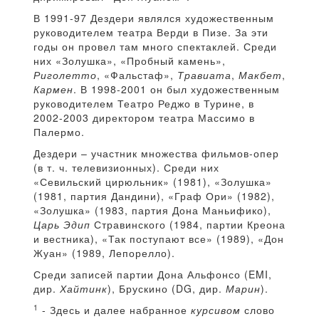
В 1991-97 Дездери являлся художественным
руководителем театра Верди в Пизе. За эти
годы он провел там много спектаклей. Среди
них «Золушка», «Пробный камень»,
Риголетто
, «Фальстаф»,
Травиата
,
Макбет
,
Кармен
. В 1998-2001 он был художественным
руководителем Театро Реджо в Турине, в
2002-2003 директором театра Массимо в
Палермо.
Дездери – участник множества фильмов-опер
(в т. ч. телевизионных). Среди них
«Севильский цирюльник» (1981), «Золушка»
(1981, партия Дандини), «Граф Ори» (1982),
«Золушка» (1983, партия Дона Маньифико),
Царь Эдип
Стравинского (1984, партии Креона
и вестника), «Так поступают все» (1989), «Дон
Жуан» (1989, Лепорелло).
Среди записей партии Дона Альфонсо (EMI,
дир.
Хайтинк
), Брускино (DG, дир.
Марин
).
1
- Здесь и далее набранное
курсивом
слово