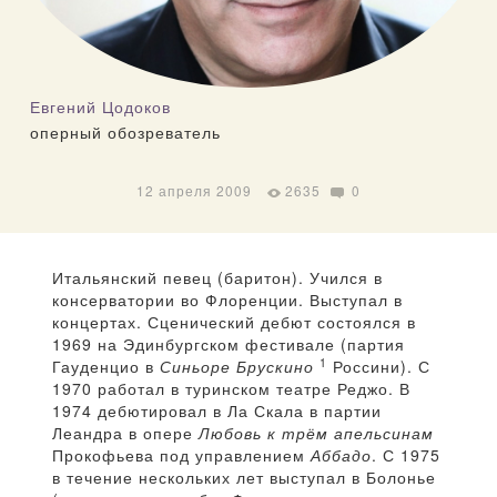
Евгений Цодоков
оперный обозреватель
12 апреля 2009
2635
0
Итальянский певец (баритон). Учился в
консерватории во Флоренции. Выступал в
концертах. Сценический дебют состоялся в
1969 на Эдинбургском фестивале (партия
1
Гауденцио в
Синьоре Брускино
Россини). С
1970 работал в туринском театре Реджо. В
1974 дебютировал в Ла Скала в партии
Леандра в опере
Любовь к трём апельсинам
Прокофьева под управлением
Аббадо
. С 1975
в течение нескольких лет выступал в Болонье