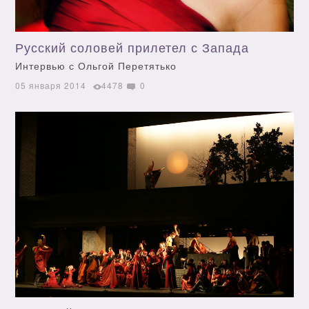
Русский соловей прилетел с Запада
Интервью с Ольгой Перетятько
05 января 2014
4478
0