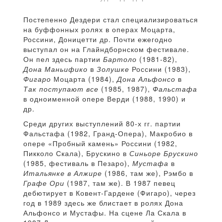
Постепенно Дездери стал специализироваться
на буффонных ролях в операх Моцарта,
Россини, Доницетти др. Почти ежегодно
выступал он на Глайндборнском фестивале.
Он пел здесь партии
Бартоло
(1981-82),
Дона Маньифико
в
Золушке
Россини (1983),
Фигаро
Моцарта (1984),
Дона Альфонсо
в
Так поступают все
(1985, 1987),
Фальстафа
в одноименной опере Верди (1988, 1990) и
др.
Среди других выступлений 80-х гг. партии
Фальстафа (1982, Гранд-Опера), Макробио в
опере «Пробный камень» Россини (1982,
Пикколо Скала), Брускино в
Синьоре Брускино
(1985, фестиваль в Пезаро),
Мустафа
в
Итальянке в Алжире
(1986, там же), Рэмбо в
Графе Ори
(1987, там же). В 1987 певец
дебютирует в Ковент-Гардене (Фигаро), через
год в 1989 здесь же блистает в ролях Дона
Альфонсо и Мустафы. На сцене Ла Скала в