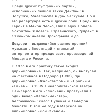
Среди других буффонных партий,
исполненных певцом также
Дандини
в
Золушке
,
Малатеста
в
Дон Паскуале
. Но в
его репертуаре есть и другие роли. Среди них
Геронт в
Манон Леско
, Ник Шэдоу в опере
Похождения повесы
Стравинского,
Рупрехт
в
Огненном ангеле
Прокофьева и др.
Дездери – выдающийся разносторонний
музыкант. Блестящий и стильный
интерпретатор прежде всего произведений
Моцарта и Россини.
С 1975 в его практику также входит
дирижирование. Так, например, он выступал
на фестивале в Олдборо (1993), где
дирижировал «Фальстафом» и «Пробным
камнем». В 1995 в неаполитанском театре
Сан-Карло в его исполнении прозвучали в
один вечер «Капельмейстер»,
Человеческий голос
Пуленка и
Телефон
Менотти. В том же году в Марселе он
дирижировал «Дон Жуаном».