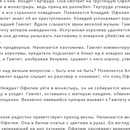
дя к ней. Входит Гертруда. Она смотрит на грустящую Офе
я в монастрырь, ведь принц ее разлюбил. Гертруда уговар
 и его странного поведения. Появляется Клавдий. Офелия
амлет знает об их преступлениях. Клавдий успокаивает кор
едший Гамлет. Вдали слышатся звуки веселой музыки. Гам
уппу актеров-комедиантов. Испуганная королева удаляетс
ак они должны разыграть пантомиму о коварном убийстве к
.
 придворные. Начинается пантомима. Гамлет комментируе
х королевы, предатель подсыпает в бокал яд и коварно за
 а Гамлет, изображая безумие, срывает с него корону, утв
 над вечным вопросом – быть или не быть? Появляется Кл
Гамлет издали слышит их разговор и понимает, что отец О
убеждает Офелию уйти в монастырь, он не собирается жен
цу и уходит. Гамлет, оставшись с матерью наедине, обвиня
рощении. Внезапно явившийся призрак взывает к Гамлету и
тники радостно приветствуют приход весны. Начинаются ве
 Офелия. Она в белом платье с цветами в руках. Ее взгляд
, увлекающей на дно путников. Офелию одолевают видения,