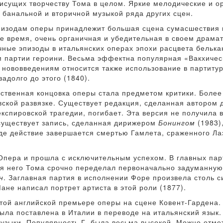
рисущих творчеству Тома в целом. Яркие мелодические и о
 банальной и вторичной музыкой ряда других сцен.
пизодам оперы принадлежит большая сцена сумасшествия
 же время, очень органичная и убедительная в своем драма
ные эпизоды в итальянских операх эпохи расцвета белька
м партии героини. Весьма эффектна популярная «Вакхиче
м нововведениям относится также использование в партиту
задолго до этого (1840).
сственная концовка оперы стала предметом критики. Более
вской развязке. Существует редакция, сделанная автором 
експировской трагедии, погибает. Эта версия не получила
 существует запись, сделанная дирижером
Бонингом
(1983)
 где действие завершается смертью Гамлета, сраженного Л
Опера и прошла с исключительным успехом. В главных па
я него Тома срочно переделал первоначально задуманную 
н
. Заглавная партия в исполнении Форе произвела столь 
ане написал портрет артиста в этой роли (1877).
той английской премьере оперы на сцене Ковент-Гардена.
ыла поставлена в Италии в переводе на итальянский язык
узыки. Популярность Г. была весьма высокой. Можно отмет