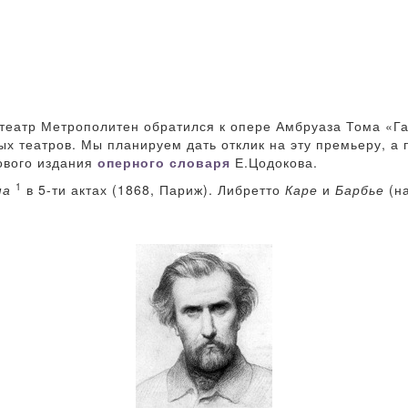
 театр Метрополитен обратился к опере Амбруаза Тома «Га
 театров. Мы планируем дать отклик на эту премьеру, а 
нового издания
оперного словаря
Е.Цодокова.
1
ма
в 5-ти актах (1868, Париж). Либретто
Каре
и
Барбье
(на