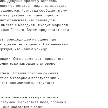
лию. Девушка просит у королевы
ивает ее остаться, надеясь выведать
 удаляется. Гертруда сообщает мужу
олеву, уверяя, что принц просто
лет объясняет, что решил для
я вместе с Клавдием. Входит Марцелл
ороля Гонзаго. Затем предлагает всем
т происходящее на сцене, где
владевает его короной. Разгневанный
ерждая, что нашел убийцу.
авдий. Он не замечает принца, его
фелии тоже замешан в заговоре.
иться. Офелия покорно снимает
ет ее в коварном преступлении и
 тот, опомнившись, отпускает
селые пляски – танец охотников,
 безумен. Несчастная поет, словно в
 она бросается в воду.