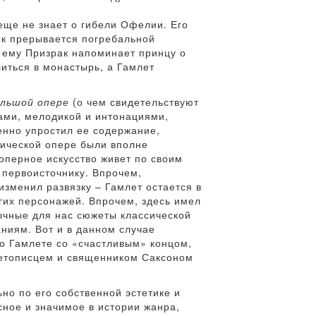
еще не знает о гибели Офелии. Его
ок прерывается погребальной
я ему Призрак напоминает принцу о
литься в монастырь, а Гамлет
льшой опере
(о чем свидетельствуют
ами, мелодикой и интонациями,
енно упростил ее содержание,
рической опере были вполне
о оперное искусство живет по своим
 первоисточнику. Впрочем,
изменил развязку – Гамлет остается в
угих персонажей. Впрочем, здесь имел
вычные для нас сюжеты классической
аниям. Вот и в данном случае
 о Гамлете со «счастливым» концом,
летописцем и священником Саксоном
но по его собственной эстетике и
сное и значимое в истории жанра,