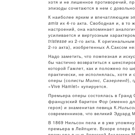
хотя и не лишенное противоречий, п
эпизоды сочетаются в нем с довольно
К наиболее ярким и впечатляющим э
amis
их 4-го акта. Свободная и, в то
настроений, она напоминает аналогич
усиливается и виртуозным характеро
tristesse
из 2-го акта. К оригинальны
2-го акта), изобретенных А.Саксом не
Надо заметить, что помпезная и иску
бы частично возвратиться к шекспиро
которой Гамлет, как и положено по ш
практически, не исполнялась, хотя и
оперы (солисты
Милнс, Сазерленд
),
«Vive Hamlet» купируется.
Премьера оперы состоялась в Гранд 
французский баритон
Фор
(именно дл
героя) и знаменитая певица К.
Нильсо
современников, что великий Эдуард М
В 1869 Нильсон пела и в уже упомяну
премьера в Лейпциге. Вскоре опера б
премьера в нью-йоркской Академии М