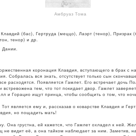
Амбруаз Тома
Клавдий (бас), Гертруда (меццо), Лаэрт (тенор), Призрак (
он, тенор) и др.
й Дании.
оржественная коронация Клавдия, вступающего в брак с н
ия. Собралась вся знать, отсутствует только сын скончавш
все расходятся. Появляется Гамлет. Его встречает дочь П
 встревожена тем, что тот покидает двор. Гамлет заверяет
л и Горацио ищут принца, чтобы сообщить о том, что ночь
 Тот является ему и, рассказав о коварстве Клавдия и Гер
вдия, но пощадить мать!
. Она грустна, ей кажется, что Гамлет охладел к ней. Жел
ц не видит её, а она тайком наблюдает за ним. Заметив, н