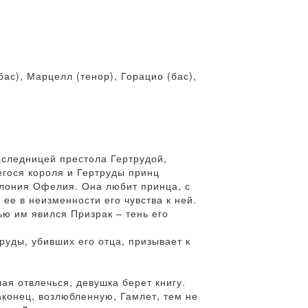
бас), Марцелл (тенор), Горацио (бас),
аследницей престола Гертрудой,
егося короля и Гертруды принц
олония Офелия. Она любит принца, с
 ее в неизменности его чувства к ней.
ю им явился Призрак – тень его
труды, убивших его отца, призывает к
ая отвлечься, девушка берет книгу.
аконец, возлюбленную, Гамлет, тем не