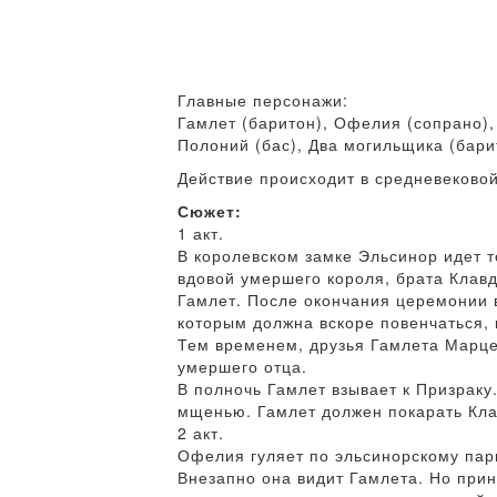
Главные персонажи:
Гамлет (баритон), Офелия (сопрано), 
Полоний (бас), Два могильщика (барит
Действие происходит в средневеково
Сюжет:
1 акт.
В королевском замке Эльсинор идет т
вдовой умершего короля, брата Клавд
Гамлет. После окончания церемонии 
которым должна вскоре повенчаться, и
Тем временем, друзья Гамлета Марцел
умершего отца.
В полночь Гамлет взывает к Призраку.
мщенью. Гамлет должен покарать Кла
2 акт.
Офелия гуляет по эльсинорскому парку
Внезапно она видит Гамлета. Но прин