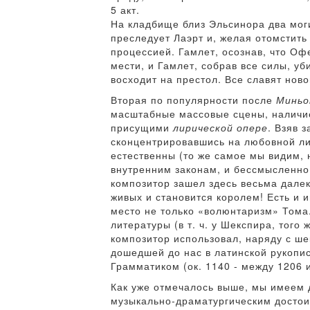
5 акт.
На кладбище близ Эльсинора два мог
преследует Лаэрт и, желая отомстить
процессией. Гамлет, осознав, что Оф
мести, и Гамлет, собрав все силы, у
восходит на престол. Все славят ново
Вторая по популярности после
Миньо
масштабные массовые сцены, наличие
присущими
лирической опере
. Взяв 
сконцентрировавшись на любовной ли
естественны (то же самое мы видим,
внутренним законам, и бессмысленно 
композитор зашел здесь весьма далек
живых и становится королем! Есть и 
место не только «волюнтаризм» Тома.
литературы (в т. ч. у Шекспира, того
композитор использовал, наряду с ше
дошедшей до нас в латинской рукопи
Грамматиком (ок. 1140 - между 1206 
Как уже отмечалось выше, мы имеем д
музыкально-драматургическим достоин