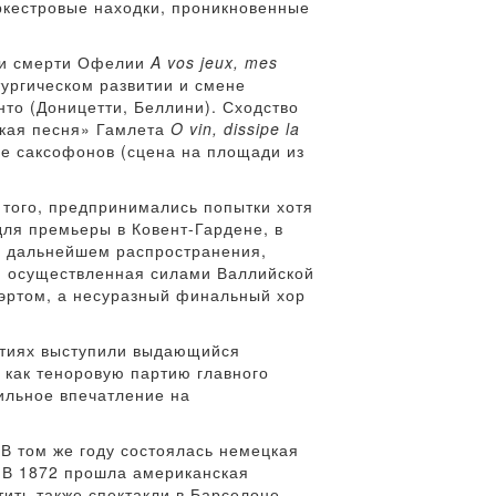
ркестровые находки, проникновенные
 и смерти Офелии
A vos jeux, mes
тургическом развитии и смене
нто (Доницетти, Беллини). Сходство
ская песня» Гамлета
O vin, dissipe la
ре саксофонов (сцена на площади из
 того, предпринимались попытки хотя
для премьеры в Ковент-Гардене, в
 в дальнейшем распространения,
, осуществленная силами Валлийской
аэртом, а несуразный финальный хор
ртиях выступили выдающийся
как теноровую партию главного
сильное впечатление на
 В том же году состоялась немецкая
. В 1872 прошла американская
ить также спектакли в Барселоне