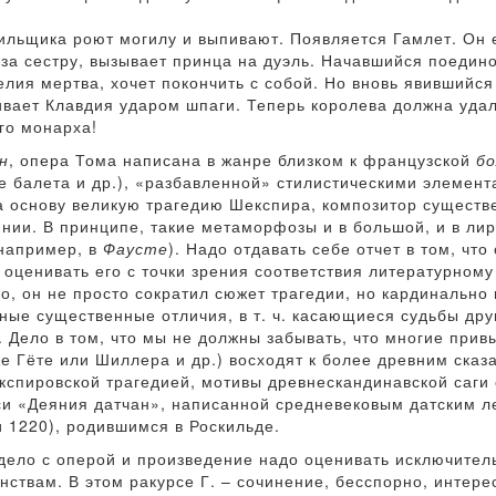
ильщика роют могилу и выпивают. Появляется Гамлет. Он 
 за сестру, вызывает принца на дуэль. Начавшийся поедин
елия мертва, хочет покончить с собой. Но вновь явившийс
бивает Клавдия ударом шпаги. Теперь королева должна уда
го монарха!
н
, опера Тома написана в жанре близком к французской
бо
 балета и др.), «разбавленной» стилистическими элемент
за основу великую трагедию Шекспира, композитор существ
нии. В принципе, такие метаморфозы и в большой, и в ли
 например, в
Фаусте
). Надо отдавать себе отчет в том, чт
оценивать его с точки зрения соответствия литературному
о, он не просто сократил сюжет трагедии, но кардинально 
иные существенные отличия, в т. ч. касающиеся судьбы др
 Дело в том, что мы не должны забывать, что многие при
 же Гёте или Шиллера и др.) восходят к более древним сказ
кспировской трагедией, мотивы древнескандинавской саги
си «Деяния датчан», написанной средневековым датским 
и 1220), родившимся в Роскильде.
ело с оперой и произведение надо оценивать исключитель
ствам. В этом ракурсе Г. – сочинение, бесспорно, интере