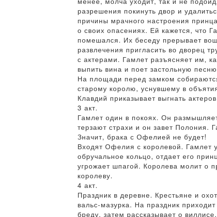
менее, молча уходит, так и не подой
разрешения покинуть двор и удалитьс
причины мрачного настроения принца
о своих опасениях. Ей кажется, что Г
помешался. Их беседу прерывает вош
развлечения пригласить во дворец тр
с актерами. Гамлет разъясняет им, к
выпить вина и поет застольную песню
На площади перед замком собираются
старому королю, уснувшему в объятия
Клавдий приказывает выгнать актеров,
3 акт.
Гамлет один в покоях. Он размышляет
терзают страхи и он завет Полония. 
Значит, брака с Офелией не будет!
Входят Офелия с королевой. Гамлет 
обручальное кольцо, отдает его прин
угрожает шпагой. Королева молит о п
королеву.
4 акт.
Праздник в деревне. Крестьяне и охо
вальс-мазурка. На праздник приходит
бреду, затем рассказывает о виллисе