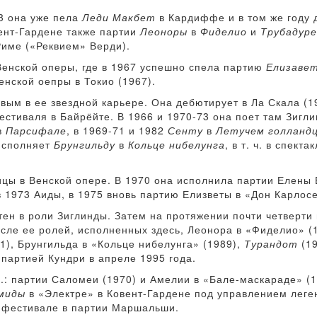
63 она уже пела
Леди Макбет
в Кардиффе и в том же году 
вент-Гардене также партии
Леоноры
в
Фиделио
и
Трубадуре
Риме («Реквием» Верди).
 Венской оперы, где в 1967 успешно спела партию
Елизаве
енской оепры в Токио (1967).
вым в ее звездной карьере. Она дебютирует в Ла Скала (1
естиваля в Байрёйте. В 1966 и 1970-73 она поет там Зигли
в
Парсифале
, в 1969-71 и 1982
Сенту
в
Летучем голланд
 исполняет
Брунгильду
в
Кольце нибелунга
, в т. ч. в спек
цы в Венской опере. В 1970 она исполнила партии Елены 
 1973 Аиды, в 1975 вновь партию Елизветы в «Дон Карлосе
ен в роли Зиглинды. Затем на протяжении почти четверти 
исле ее ролей, исполненных здесь, Леонора в «Фиделио» (
1), Брунгильда в «Кольце нибелунга» (1989),
Турандот
(19
партией Кундри в апреле 1995 года.
гг.: партии Саломеи (1970) и Амелии в «Бале-маскараде» (
миды
в «Электре» в Ковент-Гардене под управлением леге
 фестивале в партии Маршальши.