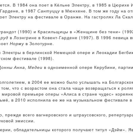
ается. В 1984 она поет в Кёльне Электру, в 1985 в Цюрихе
-Гардене, в 1987
Сантуццу
в Мюнхене. В том же году на о
оет Электру на фестивале в Оранже. На гастролях Ла Скал
Турандот (1990) и Красильщицы в «Женщине без тени» (199
руд
в Лоэнгрине в Ковент-Гардене (1997). В 1996 певица 
 поет
Норму
в Золотурне.
и Электры в берлинской Немецкой опере и Леокадии Бегби
ском фестивале (1998).
Донны Анна
,
Медеи
в одноименной опере Керубини, партии
олголетием, в 2004 ее можно было услышать на Болгарско
 том, что с возрастом она стала чаще возвращаться к роля
 мировой премьере оперы «Алиса в стране чудес» кореянк
мё, в 2010 исполнила ее же на музыкальном фестивале в
о, прежде всего вагнеровского и штраусовского, репертуа
уковой эмиссии.
рии, обладательницы которого получают титул «Дэйм». Я