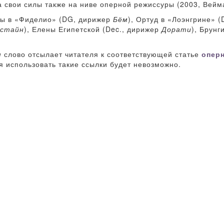
 свои силы также на ниве оперной режиссуры (2003, Вейма
ры в «Фиделио» (DG, дирижер
Бём
), Ортуд в «Лоэнгрине» 
нстайн
), Елены Египетской (Dec., дирижер
Дорати
), Брунг
м
слово отсылает читателя к соответствующей статье
опер
я использовать такие ссылки будет невозможно.