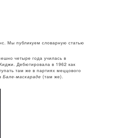
онс. Мы публикуем словарную статью
пешно четыре года училась в
Киджи. Дебютировала в 1962 как
тупать там же в партиях меццового
в
Бале-маскараде
(там же).