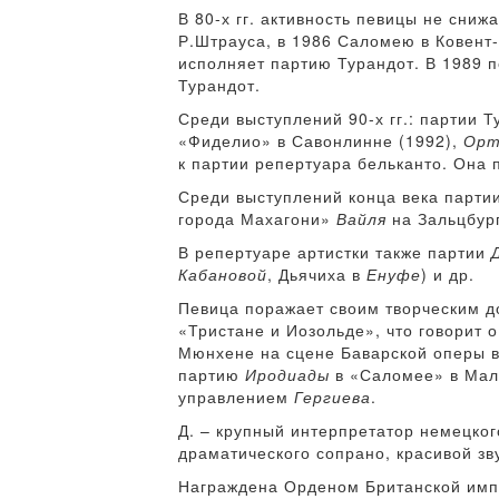
В 80-х гг. активность певицы не сниж
Р.Штрауса, в 1986 Саломею в Ковент
исполняет партию Турандот. В 1989 п
Турандот.
Среди выступлений 90-х гг.: партии 
«Фиделио» в Савонлинне (1992),
Орт
к партии репертуара бельканто. Она
Среди выступлений конца века парти
города Махагони»
Вайля
на Зальцбург
В репертуаре артистки также партии
Кабановой
, Дьячиха в
Енуфе
) и др.
Певица поражает своим творческим д
«Тристане и Иозольде», что говорит о
Мюнхене на сцене Баварской оперы в
партию
Иродиады
в «Саломее» в Маль
управлением
Гергиева
.
Д. – крупный интерпретатор немецког
драматического сопрано, красивой зв
Награждена Орденом Британской импе