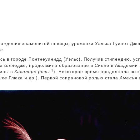
 рождения знаменитой певицы, уроженки Уэльса Гуинет Дж
е.
сь в городе Понтнеуинидд (Уэльс). Получив стипендию, ус
 колледже, продолжила образование в Сиене в Академии 
1
нины в
Кавалере розы
). Некоторое время продолжала выс
ике
Глюка и др.). Первой сопрановой ролью стала
Амелия