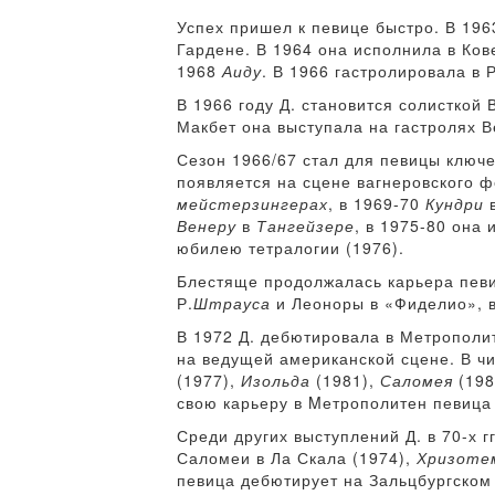
Успех пришел к певице быстро. В 19
Гардене. В 1964 она исполнила в Ко
1968
Аиду
. В 1966 гастролировала в 
В 1966 году Д. становится солисткой
Макбет она выступала на гастролях В
Сезон 1966/67 стал для певицы ключе
появляется на сцене вагнеровского ф
мейстерзингерах
, в 1969-70
Кундри
Венеру
в
Тангейзере
, в 1975-80 она
юбилею тетралогии (1976).
Блестяще продолжалась карьера певи
Р.
Штрауса
и Леоноры в «Фиделио», в
В 1972 Д. дебютировала в Метрополит
на ведущей американской сцене. В ч
(1977),
Изольда
(1981),
Саломея
(198
свою карьеру в Mетрополитен певица 
Среди других выступлений Д. в 70-х 
Саломеи в Ла Скала (1974),
Хризоте
певица дебютирует на Зальцбургском