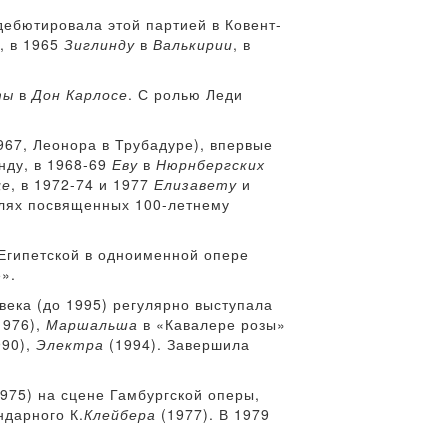
дебютировала этой партией в Ковент-
, в 1965
Зиглинду
в
Валькирии
, в
ты
в
Дон Карлосе
. С ролью Леди
967, Леонора в Трубадуре), впервые
нду, в 1968-69
Еву
в
Нюрнбергских
це
, в 1972-74 и 1977
Елизавету
и
таклях посвященных 100-летнему
Египетской в одноименной опере
».
века (до 1995) регулярно выступала
1976),
Маршальша
в «Кавалере розы»
90),
Электра
(1994). Завершила
1975) на сцене Гамбургской оперы,
ндарного К.
Клейбера
(1977). В 1979