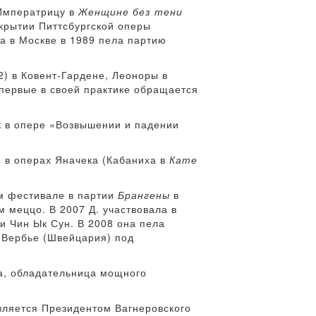
 Императрицу в
Женщине без тени
ткрытии Питтсбургской оперы
а в Москве в 1989 пела партию
2) в Ковент-Гардене, Леоноры в
впервые в своей практике обращается
к в опере «Возвышении и падении
 в операх Яначека (Кабаниха в
Кате
м фестивале в партии
Брангены
в
м меццо. В 2007 Д. участвовала в
и Чин Ык Сун. В 2008 она пела
 Вербье (Швейцария) под
ра, обладательница мощного
вляется Президентом Вагнеровского