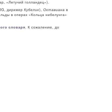
р, «Летучий голландец»).
(DG, дирижер
Кубелик
),
Октавиана
в
ильды в операх «Кольца нибелунга»
ного словаря
. К сожалению, до