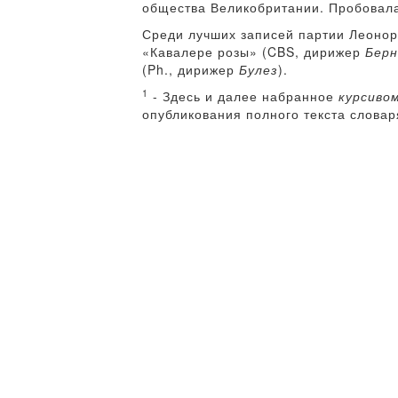
общества Великобритании. Пробовала
Среди лучших записей партии Леоно
«Кавалере розы» (CBS, дирижер
Бер
(Ph., дирижер
Булез
).
1
- Здесь и далее набранное
курсиво
опубликования полного текста словар