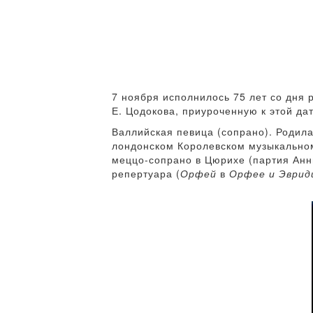
7 ноября исполнилось 75 лет со дня
Е. Цодокова, приуроченную к этой дат
Валлийская певица (сопрано). Родила
лондонском Королевском музыкальном
меццо-сопрано в Цюрихе (партия Ан
репертуара (
Орфей
в
Орфее и Эврид