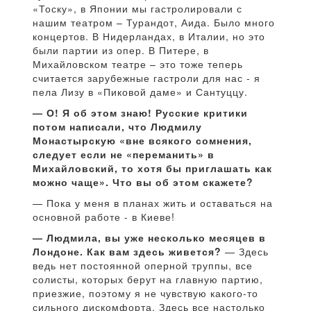
«Тоску», в Японии мы гастролировали с
нашим театром – Турандот, Аида. Было много
концертов. В Нидерландах, в Италии, но это
были партии из опер. В Питере, в
Михайловском театре – это тоже теперь
считается зарубежные гастроли для нас - я
пела Лизу в «Пиковой даме» и Сантуццу.
— О! Я об этом знаю! Русские критики
потом написали, что Людмилу
Монастырскую «вне всякого сомнения,
следует если не «переманить» в
Михайловский, то хотя бы приглашать как
можно чаще». Что вы об этом скажете?
— Пока у меня в планах жить и оставаться на
основной работе - в Киеве!
— Людмила, вы уже несколько месяцев в
Лондоне. Как вам здесь живется?
— Здесь
ведь нет постоянной оперной труппы, все
солисты, которых берут на главную партию,
приезжие, поэтому я не чувствую какого-то
сильного дискомфорта. Здесь все настолько