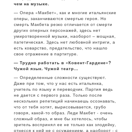
чем на музыке.
— Опера «Макбет», как и многие итальянские
оперы, заканчиваются смертью героя. Но
смерть Макбета резко отличается от смерти
других оперных персонажей, здесь нет
умиротворенной музыки, наоборот – мощная,
патетическая. Здесь нет любовной интриги, а
есть коварство, предательство, что нашло
свое отражение в партитуре.
— Трудно работать в «Ковент-Гардене»?
Чужой язык. Чужой театр…
— Определенные сложности существуют.
Даже при том, что у нас есть итальянка,
учитель по языку и переводчик. Партия ведь
не дается с первого раза. Только после
нескольких репетиций начинаешь осознавать,
что от тебя хотят, вырисовывается, грубо
говоря, какой-то образ. Леди Макбет - очень
сложный образ, и мне бы хотелось, чтобы
зритель воспринял ее не только как злодейку,
отнесся к ней не с осуждением, а наоборот - с