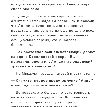
предшествовала генеральной. Генеральную
спела она сама.
За день до спектакля мы сидели с моим
агентом в кафе, когда ей позвонили и сказали,
что Людмила будет петь два-три первых
представления, речь тогда еще не шла о всех
спектаклях, о всей серии. Была объявлена
официальная версия, что М. Карози
беременна...
— Так состоялся ваш впечатляющий дебют
на сцене Королевской оперы. Вы
приехали, спели и... Лондон и лондонский
зритель – у ваших ног!
— Но Микаэла - звезда, таковой и останетcя...
— Скажите, первое представление "Аиды"
и последнее — что между ними?
— Во-первых, это большая ответственность -
петь на таких площадках, как Королевская
опера. Во-вторых, если уж говорить
откровенно, я не очень хорошо себя