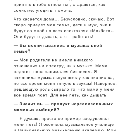
приятно к тебе относятся, стараются, как
солистке, угодить, помочь.
Что касается дома... Безусловно, скучаю. Вот
скоро приедет моя семья, дети и муж, они и
будут со мной на всех спектаклях «Макбета».
Они будут отдыхать, а я – работать!
— Вы воспитывались в музыкальной
семье?
— Мои родители не имели никакого
отношения ни к театру, ни к музыке. Мама
педагог, папа занимался бизнесом. Я
закончила музыкальную школу как пианистка,
но все время меня тянуло к звукам! Наверное,
решающую роль сыграло то, что мама у меня
все время поет. Для нее петь, как дышать!
— Значит вы — продукт нереализованных
маминых амбиций?
— Я думаю, просто ее пример воодушевил
меня петь! Я окончила музыкальное училище
и Национальную музыкальную академию. Мои