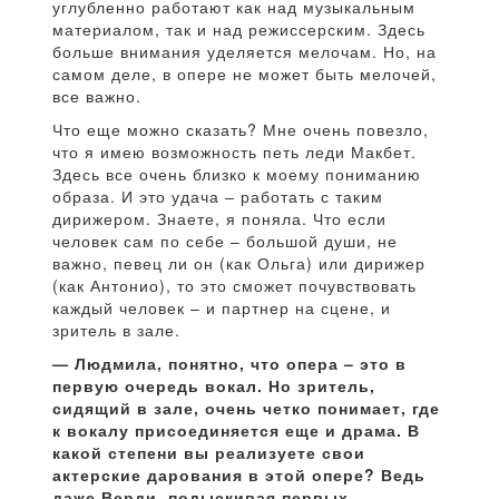
углубленно работают как над музыкальным
материалом, так и над режиссерским. Здесь
больше внимания уделяется мелочам. Но, на
самом деле, в опере не может быть мелочей,
все важно.
Что еще можно сказать? Мне очень повезло,
что я имею возможность петь леди Макбет.
Здесь все очень близко к моему пониманию
образа. И это удача – работать с таким
дирижером. Знаете, я поняла. Что если
человек сам по себе – большой души, не
важно, певец ли он (как Ольга) или дирижер
(как Антонио), то это сможет почувствовать
каждый человек – и партнер на сцене, и
зритель в зале.
— Людмила, понятно, что опера – это в
первую очередь вокал. Но зритель,
сидящий в зале, очень четко понимает, где
к вокалу присоединяется еще и драма. В
какой степени вы реализуете свои
актерские дарования в этой опере? Ведь
даже Верди, подыскивая первых