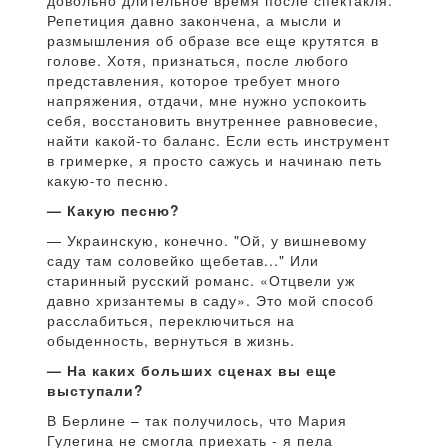
довольно длительное время после спектакля.
Репетиция давно закончена, а мысли и
размышления об образе все еще крутятся в
голове. Хотя, признаться, после любого
представления, которое требует много
напряжения, отдачи, мне нужно успокоить
себя, восстановить внутреннее равновесие,
найти какой-то баланс. Если есть инструмент
в гримерке, я просто сажусь и начинаю петь
какую-то песню.
— Какую песню?
— Украинскую, конечно. "Ой, у вишневому
саду там соловейко щебетав..." Или
старинный русский романс. «Отцвели уж
давно хризантемы в саду». Это мой способ
расслабиться, переключиться на
обыденность, вернуться в жизнь.
— На каких больших сценах вы еще
выступали?
В Берлине – так получилось, что Мария
Гулегина не смогла приехать - я пела