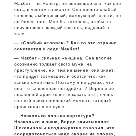
Макбет - не монстр, не вопиющее зло, как оно
есть, в чистом варианте. Она просто слабый
человек, амбициозный, жаждующий власти, но
не более того. Мне бы хотелось, чтобы это
почувствовал каждый зритель, сидящий в
зале.
— «Слабый человек»? Как-то это странно
сочетается с леди Макбет!
— Макбет - сильная женщина. Она вполне
осознанно толкает свого мужа на
преступление, но, тем не менее, она знает,
что придет возмездие, и боится его, как
всякий смертный. Поэтому я не думаю, что
она - отъявленная негодяйка. И Верди в ее
последней арии хочет показать этот, очень
важный психологический момент, который
происходит в ее душе.
— Насколько сложна партитура?
Насколько я знаю, Верди зачитывался
Шекспиром и неоднократно говорил, что
сосредоточиться надо скорее на словах,