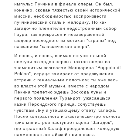
импульс Пуччини в финале оперы. Он был,
конечно, скован тяжестью своей исторической
миссии, необходимостью воспроизвести
пуччиниевский стиль и мелодику. Но как
загадочно пленителен недостроенный собор
Гауди, так прекрасен и незавершенный
шедевр последнего из могикан "страны" под
названием "классическая опера".
И вновь, и вновь, внимая вступительной
поступи аккордов первых тактов оперы со
знаменитым возгласом Мандарина "Poppolo di
Pekino", сердце замирает от предвкушения
встречи с гениальным полотном; ты уже весь
во власти этой музыки, вместе с народом
Пекина трепетно ждешь Восхода луны и
первого появления Турандот, ужасаешься
казни Персидского принца, сочуствуешь
чувствам Лиу и утешающему ответу Калафа.
После контрастного и экзотически-гротескного
трио министров наступает сцена "Загадок",
где страстный Калаф преодолевает холодную
надменность китайской принцессы.