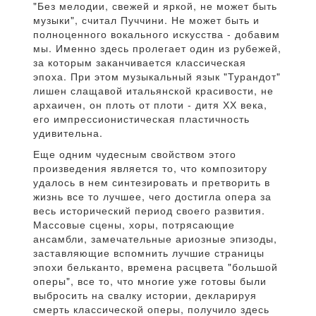
"Без мелодии, свежей и яркой, не может быть
музыки", считал Пуччини. Не может быть и
полноценного вокального искусства - добавим
мы. Именно здесь пролегает один из рубежей,
за которым заканчивается классическая
эпоха. При этом музыкальный язык "Турандот"
лишен слащавой итальянской красивости, не
архаичен, он плоть от плоти - дитя ХХ века,
его импрессионистическая пластичность
удивительна.
Еще одним чудесным свойством этого
произведения является то, что композитору
удалось в нем синтезировать и претворить в
жизнь все то лучшее, чего достигла опера за
весь исторический период своего развития.
Массовые сцены, хоры, потрясающие
ансамбли, замечательные ариозные эпизоды,
заставляющие вспомнить лучшие страницы
эпохи бельканто, времена расцвета "большой
оперы", все то, что многие уже готовы были
выбросить на свалку истории, декларируя
смерть классической оперы, получило здесь