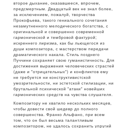
второе дыхание, оказавшееся, впрочем,
предсмертным. Двадцатый век не знал более,
за исключением, пожалуй, творчества
Прокофьева, такого гениального сочетания
незамутненного мелодического богатства, с
оригинальной и совершенно современной
гармонической и тембровой фактурой;
искреннего лиризма, как бы льющегося из
души композитора, с мастерством передачи
драматического накала. Стиль позднего
Пуччини сохраняет свою гуманистичность. Для
достижения выражения человеческих страстей
(даже и "отрицательных") и конфликтов ему
не требуется ни конструктивистской
умозрительности, ни эстетской стилизации, ни
брутальной психической "атаки" новейших
гармонических средств на чувства слушателя.
Композитору не хватило нескольких месяцев,
чтобы довести свой шедевр до полного
совершенства. Франко Альфано, при всем
том, что он был весьма талантливым
композитором, не удалось сохранить упругий