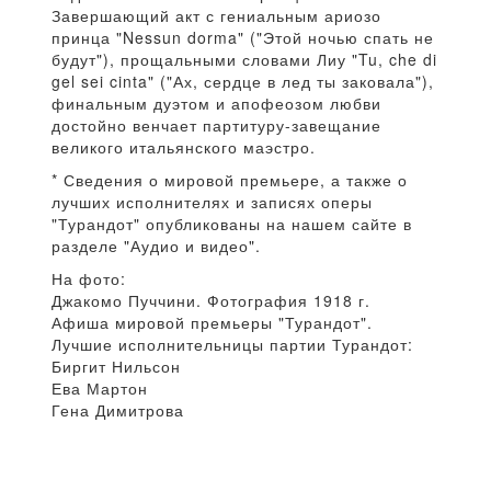
Завершающий акт с гениальным ариозо
принца "Nessun dorma" ("Этой ночью спать не
будут"), прощальными словами Лиу "Tu, che di
gel sei cinta" ("Ах, сердце в лед ты заковала"),
финальным дуэтом и апофеозом любви
достойно венчает партитуру-завещание
великого итальянского маэстро.
* Сведения о мировой премьере, а также о
лучших исполнителях и записях оперы
"Турандот" опубликованы на нашем сайте в
разделе "Аудио и видео".
На фото:
Джакомо Пуччини. Фотография 1918 г.
Афиша мировой премьеры "Турандот".
Лучшие исполнительницы партии Турандот:
Биргит Нильсон
Ева Мартон
Гена Димитрова