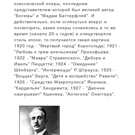
классической оперы, последним
представителем которой был великий автор
"Богемы" и "Мадам Баттерфляй". И
действительно, если оглянуться вокруг и
посмотреть, какие оперы сочинялись в то же
время (начало 20-х годов) и олицетворяли
стиль эпохи, то получается такая картина:
1920 год - "Мертвый город" Корнгольда; 1921 -
"Любовь к трем апельсинам" Прокофьева;
1922 - "Мавра" Стравинского, "Дебора и
Иаиль" Пиццетти; 1924 - "Ожидание"
Шёнберга", "Интермеццо" Р.Штрауса; 1925 -
"Воццек" Берга, "Дитя и волшебство" Равеля";
1926 - "Средство Макропулоса" Яначека,
"Кардильяк" Хиндемита; 1927 - "Джонни
наигрывает" Кшенека, "Антигона" Онеггера".