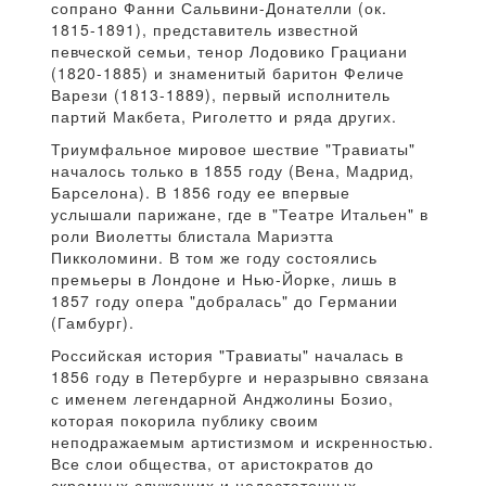
сопрано Фанни Сальвини-Донателли (ок.
1815-1891), представитель известной
певческой семьи, тенор Лодовико Грациани
(1820-1885) и знаменитый баритон Феличе
Варези (1813-1889), первый исполнитель
партий Макбета, Риголетто и ряда других.
Триумфальное мировое шествие "Травиаты"
началось только в 1855 году (Вена, Мадрид,
Барселона). В 1856 году ее впервые
услышали парижане, где в "Театре Итальен" в
роли Виолетты блистала Мариэтта
Пикколомини. В том же году состоялись
премьеры в Лондоне и Нью-Йорке, лишь в
1857 году опера "добралась" до Германии
(Гамбург).
Российская история "Травиаты" началась в
1856 году в Петербурге и неразрывно связана
с именем легендарной Анджолины Бозио,
которая покорила публику своим
неподражаемым артистизмом и искренностью.
Все слои общества, от аристократов до
скромных служащих и недостаточных