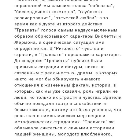
персонажей мы слышим голоса "соблазна",
"бессердечного кокетства", "глубокого
разочарования", "отеческой любви", в то
время как в дуэте из второго действия
"Травиаты" голоса самым недвусмысленным
образом обрисовывают характеры Виолетты и
Жермона, и сценическая ситуация ими
определяется. В "Риголетто" чувства и
страсти, в "Травиате" персонажи и характеры.
До создания "Травиаты" публике были
привычны ситуации и фигуры, никак не
связанным с реальностью, драмы, в которых
никто не мог бы обнаружить никакого
отношения к жизненным фактам, истории, в
которых, как мы уже сказали, роль играли не
люди, но только их страсти и чувства. Зрители
обычно покидали театр в спокойствии и
безмятежности, потому что была уверены, что
речь шла о символических мертвецах и
метафизических страданиях. "Травиата" же
обязывала считаться с личными историями
падшей женщины, молодого влюбленного,