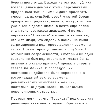
буржуазного отца. Выходя из театра, публика
возвращалась домой с этими персонажами,
продолжала жить с ними и даже проливать
слезы над их судьбой: своей музыкой Верди
превратил страдания, печаль, тоску, которые
уже были в драме Дюма, в нечто еще более
значительное, захватывающее. И потом,
персонажи "Травиаты" носили то же платье,
что и те люди, что сидели в ложах, не были
загримированы под героев далеких времен и
стран. Новые герои установили с публикой
отношения современности, к которым ни один
зритель не был подготовлен, и, может быть,
именно это стало причиной провала оперы в
театре Ла Фениче. В последующих
постановках действие было перенесено в
восемнадцатый век, во времена
романтических чичисбеев и женщин,
настолько же двусмысленных, насколько
переполненных страстью.
Поэтому логично, что "Травиата" родилась как
революционная опера: нужно обратиться к