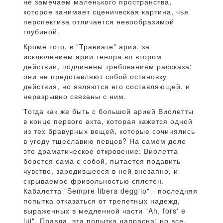
не замечаем маленького пространства,
которое занимает сценическая картина, чья
перспектива отличается невообразимой
глубиной.
Кроме того, в "Травиате" арии, за
исключением арии тенора во втором
действии, подчинены требованиям рассказа;
они не представляют собой остановку
действия, но являются его составляющей, и
неразрывно связаны с ним.
Тогда как же быть с большой арией Виолетты
в конце первого акта, которая кажется одной
из тех бравурных вещей, которые сочинялись
в угоду тщеславию певцов? На самом деле
это драматическое откровение: Виолетта
борется сама с собой, пытается подавить
чувство, зародившееся в ней внезапно, и
скрываемое фривольностью сплетен.
Кабалетта "Sempre libera degg'io" - последняя
попытка отказаться от трепетных надежд,
выраженных в медленной части "Ah, fors' e
lui". Правда, эта попытка напрасна: но все,