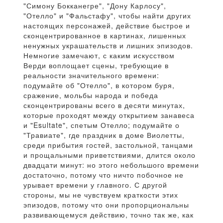
"Симону Бокканегре", "Дону Карлосу",
"Отелло" и "Фальстафу", чтобы найти других
настоящих персонажей, действие быстрое и
сконцентрированное в картинах, лишенных
ненужных украшательств и лишних эпизодов.
Немногие замечают, с каким искусством
Верди воплощает сцены, требующие в
реальности значительного времени:
подумайте об "Отелло", в котором буря,
сражение, мольбы народа и победа
сконцентрированы всего в десяти минутах,
которые проходят между открытием занавеса
и "Esultate", спетым Отелло; подумайте о
"Травиате", где праздник в доме Виолетты,
среди прибытия гостей, застольной, танцами
и прощальными приветствиями, длится около
двадцати минут: но этого небольшого времени
достаточно, потому что ничто побочное не
урывает времени у главного. С другой
стороны, мы не чувствуем краткости этих
эпизодов, потому что они пропорциональны
развивающемуся действию, точно так же, как