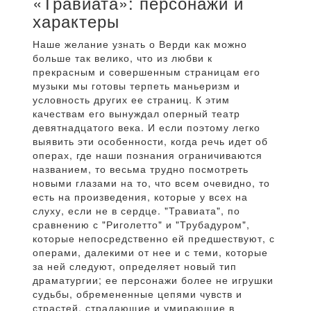
«Травиата»: персонажи и
характеры
Наше желание узнать о Верди как можно
больше так велико, что из любви к
прекрасным и совершенным страницам его
музыки мы готовы терпеть маньеризм и
условность других ее страниц. К этим
качествам его вынуждал оперный театр
девятнадцатого века. И если поэтому легко
выявить эти особенности, когда речь идет об
операх, где наши познания ограничиваются
названием, то весьма трудно посмотреть
новыми глазами на то, что всем очевидно, то
есть на произведения, которые у всех на
слуху, если не в сердце. "Травиата", по
сравнению с "Риголетто" и "Трубадуром",
которые непосредственно ей предшествуют, с
операми, далекими от нее и с теми, которые
за ней следуют, определяет новый тип
драматургии; ее персонажи более не игрушки
судьбы, обремененные цепями чувств и
страстей, страдающие и умирающие в