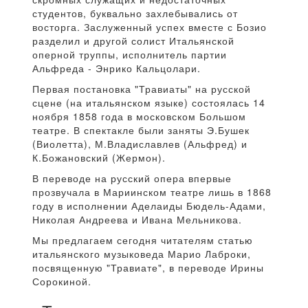
студентов, буквально захлебывались от
восторга. Заслуженный успех вместе с Бозио
разделил и другой солист Итальянской
оперной труппы, исполнитель партии
Альфреда - Энрико Кальцолари.
Первая постановка "Травиаты" на русской
сцене (на итальянском языке) состоялась 14
ноября 1858 года в московском Большом
театре. В спектакле были заняты Э.Бушек
(Виолетта), М.Владиславлев (Альфред) и
К.Божановский (Жермон).
В переводе на русский опера впервые
прозвучала в Мариинском театре лишь в 1868
году в исполнении Аделаиды Бюдель-Адами,
Николая Андреева и Ивана Мельникова.
Мы предлагаем сегодня читателям статью
итальянского музыковеда Марио Лаброки,
посвященную "Травиате", в переводе Ирины
Сорокиной.