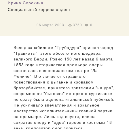
Ирина Сорокина
Специальный корреспондент
06 марта 2003
3750
0
Вслед за юбилеем "Трубадура" пришел черед
"Травиаты", этого абсолютного шедевра
великого Верди. Ровно 150 лет назад 6 марта
1853 года историческая премьера оперы
состоялась в венецианском театре "Ла
Фениче". В отличие от страшного
повествования о цыганке и кровавом
братоубийстве, принятого зрителями "на ура",
современная "бытовая" история о куртизанке
не сразу была оценена итальянской публикой.
Не усиливало впечатления и вокальное
мастерство исполнительницы главной партии
на премьере. Лишь год спустя, слегка
сократив оперу и "одев" героев в костюмы 18
века, композитор смог добиться