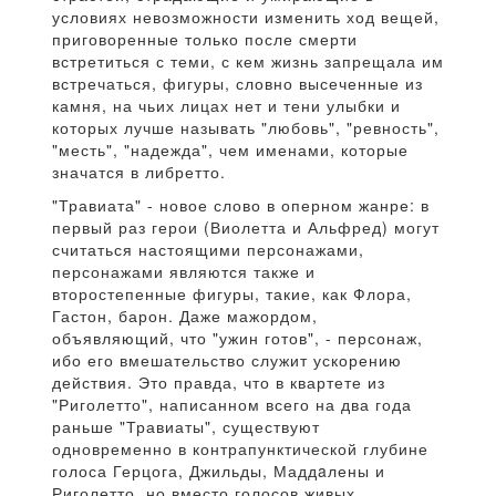
условиях невозможности изменить ход вещей,
приговоренные только после смерти
встретиться с теми, с кем жизнь запрещала им
встречаться, фигуры, словно высеченные из
камня, на чьих лицах нет и тени улыбки и
которых лучше называть "любовь", "ревность",
"месть", "надежда", чем именами, которые
значатся в либретто.
"Травиата" - новое слово в оперном жанре: в
первый раз герои (Виолетта и Альфред) могут
считаться настоящими персонажами,
персонажами являются также и
второстепенные фигуры, такие, как Флора,
Гастон, барон. Даже мажордом,
объявляющий, что "ужин готов", - персонаж,
ибо его вмешательство служит ускорению
действия. Это правда, что в квартете из
"Риголетто", написанном всего на два года
раньше "Травиаты", существуют
одновременно в контрапунктической глубине
голоса Герцога, Джильды, Маддaлены и
Риголетто, но вместо голосов живых