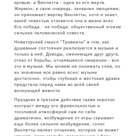
кровью, и Виолетта - одна из его жертв.
Жермон, в свою очередь, захвачен эмоциями;
он принимает жертву Виолетты, хотя и знает,
какой тяжестью отзовется она в жизни всех.
Его победа - не победа: общественный эгоизм
сильнее человеческой совести.
Новаторский смысл "Травиаты" в том, как
душевные состояния реализуются в музыке и
только в ней. Доводы, сменяющие друг друга,
отказ от борьбы, отчаявшееся смирение - все
это в музыке. Мы можем не понимать слов, но
их значение все равно ясно; музыки
достаточно, чтобы глубокая и жестокая драма
предстала перед нами во всей своей
волнующей живости.
Праздник в третьем действии также короток:
контраст между его фривольностью и
тоскливой атмосферой сам по себе
драматичен, возбуждение от игры скрывает
еще более сильное возбуждение, голос
Виолетты являет отчаяние, которое не может
утешить даже мольба, вознесенная к богу.