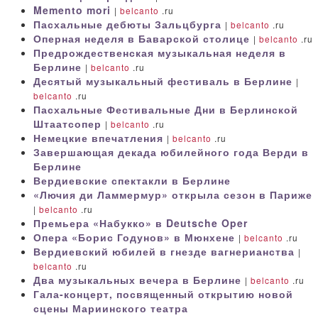
Memento mori
|
belcanto
.ru
Пасхальные дебюты Зальцбурга
|
belcanto
.ru
Оперная неделя в Баварской столице
|
belcanto
.ru
Предрождественская музыкальная неделя в
Берлине
|
belcanto
.ru
Десятый музыкальный фестиваль в Берлине
|
belcanto
.ru
Пасхальные Фестивальные Дни в Берлинской
Штаатсопер
|
belcanto
.ru
Немецкие впечатления
|
belcanto
.ru
Завершающая декада юбилейного года Верди в
Берлине
Вердиевские спектакли в Берлине
«Лючия ди Ламмермур» открыла сезон в Париже
|
belcanto
.ru
Премьера «Набукко» в Deutsche Oper
Опера «Борис Годунов» в Мюнхене
|
belcanto
.ru
Вердиевский юбилей в гнезде вагнерианства
|
belcanto
.ru
Два музыкальных вечера в Берлине
|
belcanto
.ru
Гала-концерт, посвященный открытию новой
сцены Мариинского театра