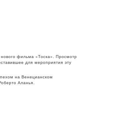
з нового фильма «Тоска». Просмотр
оставившее для мероприятия эту
спехом на Венецианском
Роберто Аланья.