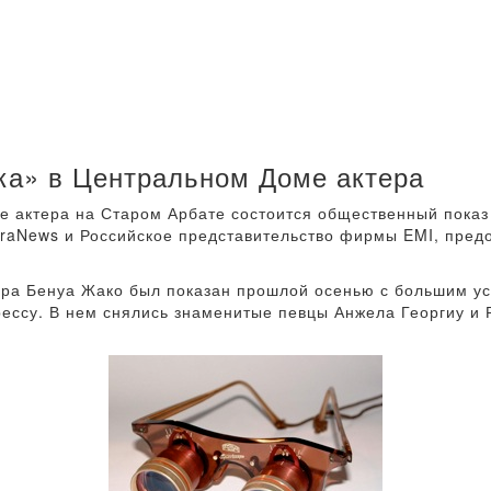
ка» в Центральном Доме актера
ме актера на Старом Арбате состоится общественный пока
raNews и Российское представительство фирмы EMI, пред
ера Бенуа Жако был показан прошлой осенью с большим у
ессу. В нем снялись знаменитые певцы Анжела Георгиу и 