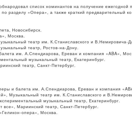
обнародовал список номинантов на получение ежегодной п
ок по разделу «Опера», а также краткий предварительный к
лета, Новосибирск.
а», Москва.
зыкальный театр им. К.Станиславского и В.Немировича-Д
зыкальный театр, Ростов-на-Дону.
балета им. А.Спендиарова, Ереван и компания «ABA», Мос
иментальный музыкальный театр, Екатеринбург.
риинский театр, Санкт-Петербург.
еры и балета им. А.Спендиарова, Ереван и компания «AB
», Музыкальный театр им. К.Станиславского и В.Немирови
кспериментальный музыкальный театр, Екатеринбург.
 все», Мариинский театр, Санкт-Петербург.
«Геликон-опера», Москва.