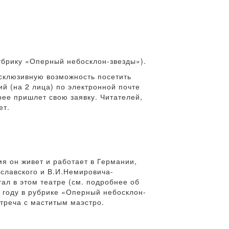
убрику «Оперный небосклон-звезды»).
склюзивную возможность посетить
й (на 2 лица) по электронной почте
рее пришлет свою заявку. Читателей,
ет.
я он живет и работает в Германии,
славского и В.И.Немировича-
ал в этом театре (см. подробнее об
 году в рубрике «Оперный небосклон-
стреча с маститым маэстро.