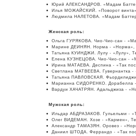
Юрий АЛЕКСАНДРОВ. «Мадам Баттерф
Илья МОЖАЙСКИЙ. «Поворот винта»,
Людмила НАЛЕТОВА. «Мадам Баттерф
Женская роль:
Ольга ГУРЯКОВА. Чио-Чио-сан - «Ма
Марине ДЕИНЯН. Норма - «Норма», Т
Татьяна КУИНДЖИ. Лулу - «Лулу», Т
Елена КУЗНЕЦОВА. Чио-Чио-сан - «М
Ирина МАТАЕВА. Деспина - «Так пос
Светлана МАТВЕЕВА. Гувернантка - 
Татьяна ПАВЛОВСКАЯ. Фьордилиджи -
Марианна СИДОРЕНКО. Дорабелла - «
Вардуи ХАЧАТРЯН. Адальджиза - «Но
Мужская роль:
Ильдар АБДРАЗАКОВ. Гульельми - «Т
Олег ВИДЕМАН. Хозе - «Кармен», Те
Александр ТАМАЗЯН. Оровез - «Норм
Даниил ШТОДА. Феррандо - «Так пос