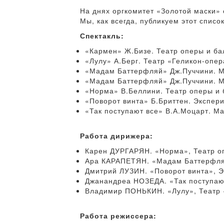
На днях оргкомитет «Золотой маски» 
Мы, как всегда, публикуем этот спис
Спектакль:
«Кармен» Ж.Бизе. Театр оперы и ба
«Лулу» А.Берг. Театр «Геликон-опер
«Мадам Баттерфляй» Дж.Пуччини. Му
«Мадам Баттерфляй» Дж.Пуччини. Му
«Норма» В.Беллини. Театр оперы и 
«Поворот винта» Б.Бриттен. Экспер
«Так поступают все» В.А.Моцарт. Ма
Работа дирижера:
Карен ДУРГАРЯН. «Норма», Театр оп
Ара КАРАПЕТЯН. «Мадам Баттерфляй
Дмитрий ЛУЗИН. «Поворот винта», Э
Джанандреа НОЗЕДА. «Так поступают
Владимир ПОНЬКИН. «Лулу», Театр 
Работа режиссера: