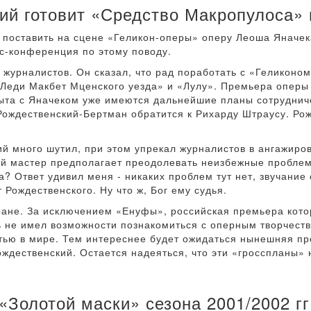
ий готовит «Средство Макропулоса» 
 поставить на сцене «Геликон-оперы» оперу Леоша Яначек
сс-конференция по этому поводу.
 журналистов. Он сказал, что рад поработать с «Геликоном
«Леди Макбет Мценского уезда» и «Лулу». Премьера оперы
пыта с Яначеком уже имеются дальнейшие планы сотрудниче
ождественский-Бертман обратится к Рихарду Штраусу. Рож
 много шутил, при этом упрекал журналистов в ангажиров
кой мастер предполагает преодолевать неизбежные проблем
? Ответ удивил меня - никаких проблем тут нет, звучание 
Рождественского. Ну что ж, Бог ему судья.
ране. За исключением «Енуфы», российская премьера котор
 не имел возможности познакомиться с оперным творчеств
ью в мире. Тем интереснее будет ожидаться нынешняя пре
ождественский. Остается надеяться, что эти «гросспланы» 
Золотой маски» сезона 2001/2002 гг