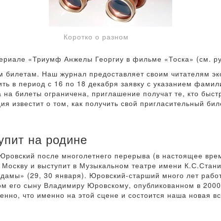
Коротко о разном
ериале «Триумф Анжелы Георгиу в фильме «Тоска» (см. р
м билетам. Наш журнал предоставляет своим читателям эк
ть в период с 16 по 18 декабря заявку с указанием фамили
а на билеты ограничена, приглашение получат те, кто быст
ия известит о том, как получить свой пригласительный бил
пит на родине
ровский после многолетнего перерыва (в настоящее врем
 Москву и выступит в Музыкальном театре имени К.С.Стани
 дамы» (29, 30 января). Юровский-старший много лет работ
м его сыну Владимиру Юровскому, опубликованном в 2000
венно, что именно на этой сцене и состоится наша новая в