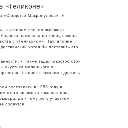
в «Геликоне»
а «Средство Макропулоса». 9
», о котором весьма высокого
 Яначека намечена на конец сезона
ства с «Геликоном». Так, вполне
дественский хотел бы поставить его
анности. Я также задал маэстро свой
ы акустики маленького и
оркестра, которого возможно достичь
ой состоялась в 1958 году в
ом этого чешского композитора,
мьера, да к тому же с участием
не сорвутся.
.