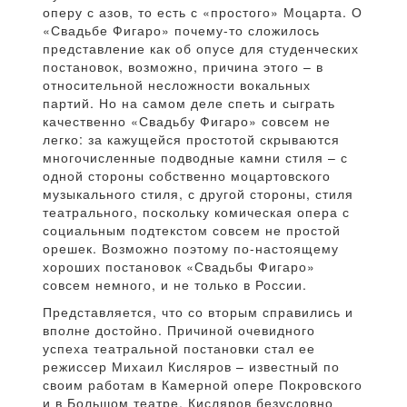
оперу с азов, то есть с «простого» Моцарта. О
«Свадьбе Фигаро» почему-то сложилось
представление как об опусе для студенческих
постановок, возможно, причина этого – в
относительной несложности вокальных
партий. Но на самом деле спеть и сыграть
качественно «Свадьбу Фигаро» совсем не
легко: за кажущейся простотой скрываются
многочисленные подводные камни стиля – с
одной стороны собственно моцартовского
музыкального стиля, с другой стороны, стиля
театрального, поскольку комическая опера с
социальным подтекстом совсем не простой
орешек. Возможно поэтому по-настоящему
хороших постановок «Свадьбы Фигаро»
совсем немного, и не только в России.
Представляется, что со вторым справились и
вполне достойно. Причиной очевидного
успеха театральной постановки стал ее
режиссер Михаил Кисляров – известный по
своим работам в Камерной опере Покровского
и в Большом театре. Кисляров безусловно