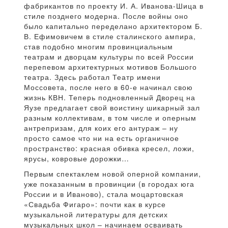
фабрикантов по проекту И. А. Иванова-Шица в
стиле позднего модерна. После войны оно
было капитально переделано архитектором Б.
В. Ефимовичем в стиле сталинского ампира,
став подобно многим провинциальным
театрам и дворцам культуры по всей России
перепевом архитектурных мотивов Большого
театра. Здесь работал Театр имени
Моссовета, после него в 60-е начинал свою
жизнь КВН. Теперь подновленный Дворец на
Яузе предлагает свой воистину шикарный зал
разным коллективам, в том числе и оперным
антрепризам, для коих его антураж – ну
просто самое что ни на есть органичное
пространство: красная обивка кресел, ложи,
ярусы, ковровые дорожки…
Первым спектаклем новой оперной компании,
уже показанным в провинции (в городах юга
России и в Иваново), стала моцартовская
«Свадьба Фигаро»: почти как в курсе
музыкальной литературы для детских
музыкальных школ – начинаем осваивать