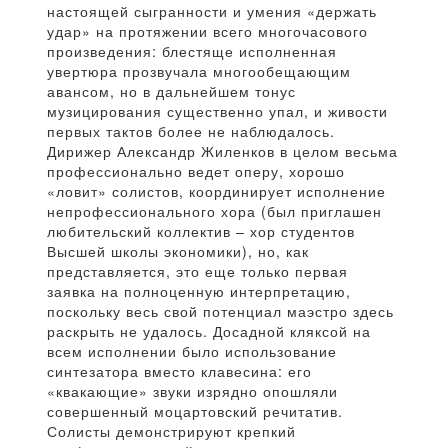
настоящей сыгранности и умения «держать
удар» на протяжении всего многочасового
произведения: блестяще исполненная
увертюра прозвучала многообещающим
авансом, но в дальнейшем тонус
музицирования существенно упал, и живости
первых тактов более не наблюдалось.
Дирижер Александр Жиленков в целом весьма
профессионально ведет оперу, хорошо
«ловит» солистов, координирует исполнение
непрофессионального хора (был приглашен
любительский коллектив – хор студентов
Высшей школы экономики), но, как
представляется, это еще только первая
заявка на полноценную интерпретацию,
поскольку весь свой потенциал маэстро здесь
раскрыть не удалось. Досадной кляксой на
всем исполнении было использование
синтезатора вместо клавесина: его
«квакающие» звуки изрядно опошляли
совершенный моцартовский речитатив.
Солисты демонстрируют крепкий