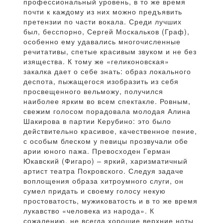
профессиональный уровень, в то же время
почти к каждому из них можно предъявить
претензии по части вокала. Среди лучших
был, бесспорно, Сергей Москальков (Граф),
особенно ему удавались многочисленные
речитативы, спетые красивым звуком и не без
изящества. К тому же «геликоновская»
закалка дает о себе знать: образ локального
деспота, пыжащегося изобразить из себя
просвещенного вельможу, получился
наиболее ярким во всем спектакле. Ровным,
свежим голосом порадовала молодая Алина
Шакирова в партии Керубино: это было
действительно красивое, качественное пение,
с особым блеском у певицы прозвучали обе
арии юного пажа. Превосходен Герман
Юкавский (Фигаро) – яркий, харизматичный
артист театра Покровского. Следуя задаче
воплощения образа хитроумного слуги, он
сумел придать и своему голосу некую
простоватость, мужиковатость и в то же время
лукавство «человека из народа». К
сожалению, не всегда хорошие верхние ноты