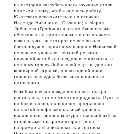
и некоторая заглубленность звучания стали
помехой к тому, чтобы оценить работу
Юкавского исключительно на отлично.
Надежда Нивинская (Сюзанна) и Мария
Лобашева (Графиня) в целом были весьма
обаятельны и симпатичны, но вот по части
вокала, увы, на этот раз не все вышло
благополучно: приятному сопрано Нивинской
не совсем удавался верхний регистр,
причиной чего было нездоровье артистки, а
нежному голосу Лобашевой еще не достает
ювелирной огранки, а в выходной арии
героини очевидны были интонационные
неточности.
В любом случае рождение нового театра
состоялось, что не может не радовать. Пусть и
не без изъянов, но в целом предъявлен
неплохой профессиональный уровень
исполнения, вполне конкурентоспособный со
столичными театрами второго ряда –
например с «Геликоном» или театром
Покровского. Ну а за миссию, которую