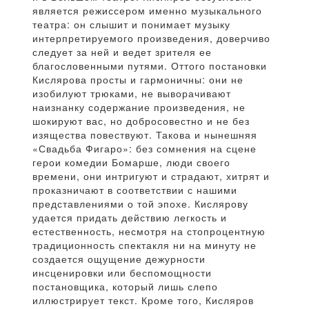
является режиссером именно музыкального
театра: он слышит и понимает музыку
интерпретируемого произведения, доверчиво
следует за ней и ведет зрителя ее
благословенными путями. Оттого постановки
Кислярова просты и гармоничны: они не
изобилуют трюками, не выворачивают
наизнанку содержание произведения, не
шокируют вас, но добросовестно и не без
изящества повествуют. Такова и нынешняя
«Свадьба Фигаро»: без сомнения на сцене
герои комедии Бомарше, люди своего
времени, они интригуют и страдают, хитрят и
проказничают в соответствии с нашими
представлениями о той эпохе. Кислярову
удается придать действию легкость и
естественность, несмотря на стопроцентную
традиционность спектакля ни на минуту не
создается ощущение дежурности
инсценировки или беспомощности
постановщика, который лишь слепо
иллюстрирует текст. Кроме того, Кисляров