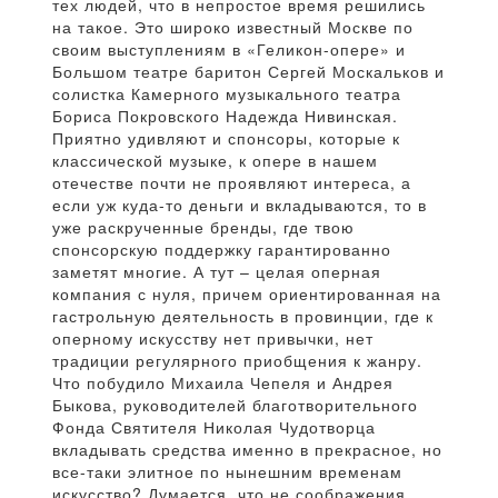
тех людей, что в непростое время решились
на такое. Это широко известный Москве по
своим выступлениям в «Геликон-опере» и
Большом театре баритон Сергей Москальков и
солистка Камерного музыкального театра
Бориса Покровского Надежда Нивинская.
Приятно удивляют и спонсоры, которые к
классической музыке, к опере в нашем
отечестве почти не проявляют интереса, а
если уж куда-то деньги и вкладываются, то в
уже раскрученные бренды, где твою
спонсорскую поддержку гарантированно
заметят многие. А тут – целая оперная
компания с нуля, причем ориентированная на
гастрольную деятельность в провинции, где к
оперному искусству нет привычки, нет
традиции регулярного приобщения к жанру.
Что побудило Михаила Чепеля и Андрея
Быкова, руководителей благотворительного
Фонда Святителя Николая Чудотворца
вкладывать средства именно в прекрасное, но
все-таки элитное по нынешним временам
искусство? Думается, что не соображения