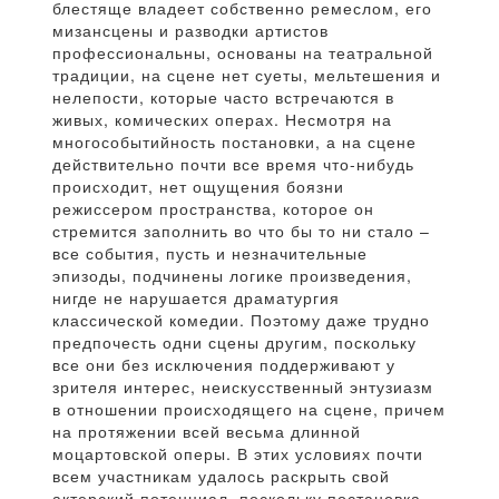
блестяще владеет собственно ремеслом, его
мизансцены и разводки артистов
профессиональны, основаны на театральной
традиции, на сцене нет суеты, мельтешения и
нелепости, которые часто встречаются в
живых, комических операх. Несмотря на
многособытийность постановки, а на сцене
действительно почти все время что-нибудь
происходит, нет ощущения боязни
режиссером пространства, которое он
стремится заполнить во что бы то ни стало –
все события, пусть и незначительные
эпизоды, подчинены логике произведения,
нигде не нарушается драматургия
классической комедии. Поэтому даже трудно
предпочесть одни сцены другим, поскольку
все они без исключения поддерживают у
зрителя интерес, неискусственный энтузиазм
в отношении происходящего на сцене, причем
на протяжении всей весьма длинной
моцартовской оперы. В этих условиях почти
всем участникам удалось раскрыть свой
актерский потенциал, поскольку постановка