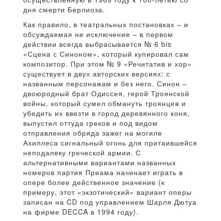
дня смерти Берлиоза.
Как правило, в театральных постановках – и
обсуждаемая не исключение – в первом
действии всегда выбрасывается № 6 bis
«Сцена с Синоном», который купировал сам
композитор. При этом № 9 «Речитатив и хор»
существует в двух авторских версиях: с
названным персонажам и без него. Синон –
двоюродный брат Одиссея, герой Троянской
войны, который сумел обмануть троянцев и
убедить их ввезти в город деревянного коня,
выпустил оттуда греков и под видом
отправления обряда зажег на могиле
Ахиллеса сигнальный огонь для притаившейся
неподалеку греческой армии. С
альтернативными вариантами названных
номеров партия Приама начинает играть в
опере более действенное значение (к
примеру, этот «экзотический» вариант оперы
записан на CD под управлением Шарля Дютуа
на фирме DECCA в 1994 году).