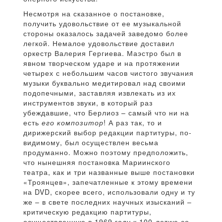
Несмотря на сказанное о постановке,
получить удовольствие от ее музыкальной
стороны оказалось задачей заведомо более
легкой. Немалое удовольствие доставил
оркестр Валерия Гергиева. Маэстро был в
явном творческом ударе и на протяжении
четырех с небольшим часов чистого звучания
музыки буквально медитировал над своими
подопечными, заставляя извлекать из их
инструментов звуки, в который раз
убеждавшие, что Берлиоз – самый что ни на
есть
его композитор
! А раз так, то и
дирижерский выбор редакции партитуры, по-
видимому, был осуществлен весьма
продуманно. Можно поэтому предположить,
что нынешняя постановка Мариинского
театра, как и три названные выше постановки
«Троянцев», запечатленные к этому времени
на DVD, скорее всего, использовали одну и ту
же – в свете последних научных изысканий –
критическую редакцию партитуры,
осуществленную в 1969 году к 100-летию со