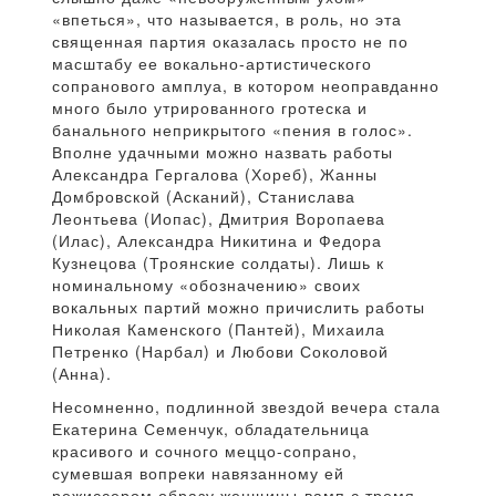
«впеться», что называется, в роль, но эта
священная партия оказалась просто не по
масштабу ее вокально-артистического
сопранового амплуа, в котором неоправданно
много было утрированного гротеска и
банального неприкрытого «пения в голос».
Вполне удачными можно назвать работы
Александра Гергалова (Хореб), Жанны
Домбровской (Асканий), Станислава
Леонтьева (Иопас), Дмитрия Воропаева
(Илас), Александра Никитина и Федора
Кузнецова (Троянские солдаты). Лишь к
номинальному «обозначению» своих
вокальных партий можно причислить работы
Николая Каменского (Пантей), Михаила
Петренко (Нарбал) и Любови Соколовой
(Анна).
Несомненно, подлинной звездой вечера стала
Екатерина Семенчук, обладательница
красивого и сочного меццо-сопрано,
сумевшая вопреки навязанному ей
режиссером образу женщины-вамп с тремя