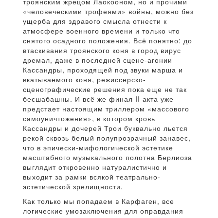
троянским жрецом Лаокооном, но и прочими
«человеческими трофеями» войны, можно без
ущерба для здравого смысла отнести к
атмосфере военного времени и только что
снятого осадного положения. Всё понятно: до
втаскивания троянского коня в город вирус
дремал, даже в последней сцене-агонии
Кассандры, проходящей под звуки марша и
вкатываемого коня, режиссерско-
сценографические решения пока еще не так
бесшабашны. И всё же финал II акта уже
предстает настоящим триллером «массового
самоуничтожения», в котором кровь
Кассандры и дочерей Трои буквально льется
рекой сквозь белый полупрозрачный занавес,
что в эпически-мифологической эстетике
масштабного музыкального полотна Берлиоза
выглядит откровенно натуралистично и
выходит за рамки всякой театрально-
эстетической зрелищности.
Как только мы попадаем в Карфаген, все
логические умозаключения для оправдания