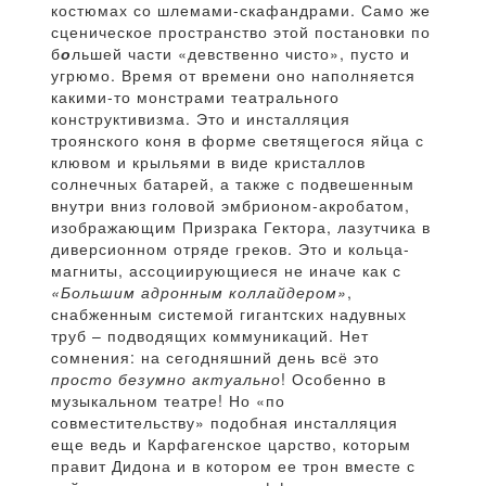
костюмах со шлемами-скафандрами. Само же
сценическое пространство этой постановки по
б
о
льшей части «девственно чисто», пусто и
угрюмо. Время от времени оно наполняется
какими-то монстрами театрального
конструктивизма. Это и инсталляция
троянского коня в форме светящегося яйца с
клювом и крыльями в виде кристаллов
солнечных батарей, а также с подвешенным
внутри вниз головой эмбрионом-акробатом,
изображающим Призрака Гектора, лазутчика в
диверсионном отряде греков. Это и кольца-
магниты, ассоциирующиеся не иначе как с
«Большим адронным коллайдером»
,
снабженным системой гигантских надувных
труб – подводящих коммуникаций. Нет
сомнения: на сегодняшний день всё это
просто безумно актуально
! Особенно в
музыкальном театре! Но «по
совместительству» подобная инсталляция
еще ведь и Карфагенское царство, которым
правит Дидона и в котором ее трон вместе с