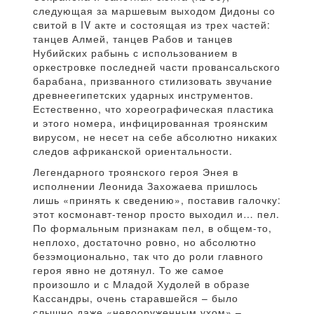
следующая за маршевым выходом Дидоны со
свитой в IV акте и состоящая из трех частей:
танцев Алмей, танцев Рабов и танцев
Нубийских рабынь с использованием в
оркестровке последней части провансальского
барабана, призванного стилизовать звучание
древнеегипетских ударных инструментов.
Естественно, что хореографическая пластика
и этого номера, инфицированная троянским
вирусом, не несет на себе абсолютно никаких
следов африканской ориентальности.
Легендарного троянского героя Энея в
исполнении Леонида Захожаева пришлось
лишь «принять к сведению», поставив галочку:
этот космонавт-тенор просто выходил и… пел.
По формальным признакам пел, в общем-то,
неплохо, достаточно ровно, но абсолютно
безэмоционально, так что до роли главного
героя явно не дотянул. То же самое
произошло и с Младой Худолей в образе
Кассандры, очень старавшейся – было
слышно даже «невооруженным ухом» –