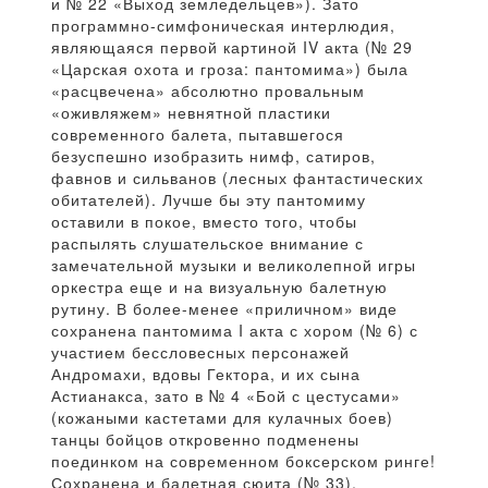
и № 22 «Выход земледельцев»). Зато
программно-симфоническая интерлюдия,
являющаяся первой картиной IV акта (№ 29
«Царская охота и гроза: пантомима») была
«расцвечена» абсолютно провальным
«оживляжем» невнятной пластики
современного балета, пытавшегося
безуспешно изобразить нимф, сатиров,
фавнов и сильванов (лесных фантастических
обитателей). Лучше бы эту пантомиму
оставили в покое, вместо того, чтобы
распылять слушательское внимание с
замечательной музыки и великолепной игры
оркестра еще и на визуальную балетную
рутину. В более-менее «приличном» виде
сохранена пантомима I акта с хором (№ 6) с
участием бессловесных персонажей
Андромахи, вдовы Гектора, и их сына
Астианакса, зато в № 4 «Бой с цестусами»
(кожаными кастетами для кулачных боев)
танцы бойцов откровенно подменены
поединком на современном боксерском ринге!
Сохранена и балетная сюита (№ 33),