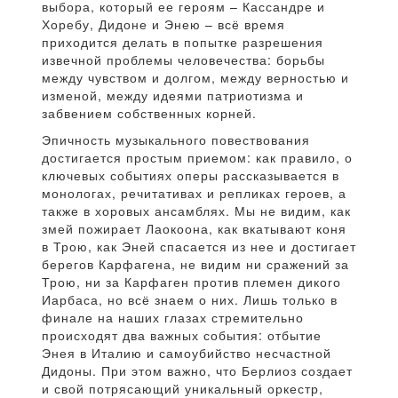
выбора, который ее героям – Кассандре и
Хоребу, Дидоне и Энею – всё время
приходится делать в попытке разрешения
извечной проблемы человечества: борьбы
между чувством и долгом, между верностью и
изменой, между идеями патриотизма и
забвением собственных корней.
Эпичность музыкального повествования
достигается простым приемом: как правило, о
ключевых событиях оперы рассказывается в
монологах, речитативах и репликах героев, а
также в хоровых ансамблях. Мы не видим, как
змей пожирает Лаокоона, как вкатывают коня
в Трою, как Эней спасается из нее и достигает
берегов Карфагена, не видим ни сражений за
Трою, ни за Карфаген против племен дикого
Иарбаса, но всё знаем о них. Лишь только в
финале на наших глазах стремительно
происходят два важных события: отбытие
Энея в Италию и самоубийство несчастной
Дидоны. При этом важно, что Берлиоз создает
и свой потрясающий уникальный оркестр,