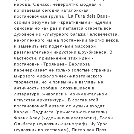
народа. Однако, невероятно модная и
почитаемая сегодня каталонская
постановочная группа «La Fura dels Baus»
своими безумными «креативными» идеями
однозначно как раз и пытается стереть всё
духовное из культурного багажа человечества,
накопленного им на протяжении многих веков,
и заменить его поделками массовой
развлекательной индустрии шоу-бизнеса. В
частности, применение этих идей к
постановке «Троянцев» Берлиоза
перечеркивает не только золотые страницы
мирового мифологически-поэтического
творчества, но и привычные взгляды на
античность вообще, сложившиеся в
литературе, живописи и монументальном
искусстве архитектуры. В состав этой
постановочной артели от музыки входят
Карлуш Падрисса (режиссер-основатель),
Франк Алеу (художник-видеографик), Ролан
Ольбетер (художник-сценограф), Чу Урос
(художник по костюмам), Питер ван Прэт