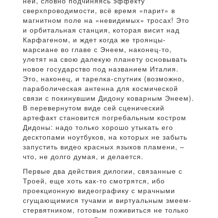
ней, словно подчиняясь эффекту
сверхпроводимости, всё время «парит» в
магнитном поле на «невидимых» тросах! Это
и орбитальная станция, которая висит над
Карфагеном, и ждет когда же троянцы-
марсиане во главе с Энеем, наконец-то,
улетят на свою далекую планету основывать
новое государство под названием Италия.
Это, наконец, и тарелка-спутник (возможно,
параболическая антенна для космической
связи с покинувшим Дидону коварным Энеем).
В перевернутом виде сей сценический
артефакт становится погребальным костром
Дидоны: надо только хорошо утыкать его
десктопами ноутбуков, на которых не забыть
запустить видео красных языков пламени, –
что, не долго думая, и делается.
Первые два действия дилогии, связанные с
Троей, еще хоть как-то смотрятся, ибо
проекционную видеографику с мрачными
сгущающимися тучами и виртуальным змеем-
стервятником, готовым поживиться не только