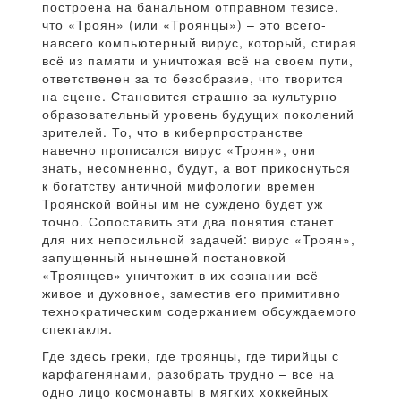
построена на банальном отправном тезисе,
что «Троян» (или «Троянцы») – это всего-
навсего компьютерный вирус, который, стирая
всё из памяти и уничтожая всё на своем пути,
ответственен за то безобразие, что творится
на сцене. Становится страшно за культурно-
образовательный уровень будущих поколений
зрителей. То, что в киберпространстве
навечно прописался вирус «Троян», они
знать, несомненно, будут, а вот прикоснуться
к богатству античной мифологии времен
Троянской войны им не суждено будет уж
точно. Сопоставить эти два понятия станет
для них непосильной задачей: вирус «Троян»,
запущенный нынешней постановкой
«Троянцев» уничтожит в их сознании всё
живое и духовное, заместив его примитивно
технократическим содержанием обсуждаемого
спектакля.
Где здесь греки, где троянцы, где тирийцы с
карфагенянами, разобрать трудно – все на
одно лицо космонавты в мягких хоккейных