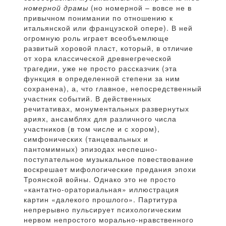
номерной драмы
(но номерной – вовсе не в
привычном понимании по отношению к
итальянской или французской опере). В ней
огромную роль играет всеобъемлюще
развитый хоровой пласт, который, в отличие
от хора классической древнегреческой
трагедии, уже не просто рассказчик (эта
функция в определенной степени за ним
сохранена), а, что главное, непосредственный
участник событий. В действенных
речитативах, монументальных развернутых
ариях, ансамблях для различного числа
участников (в том числе и с хором),
симфонических (танцевальных и
пантомимных) эпизодах неспешно-
поступательное музыкальное повествование
воскрешает мифологические предания эпохи
Троянской войны. Однако это не просто
«кантатно-ораториальная» иллюстрация
картин «далекого прошлого». Партитура
непрерывно пульсирует психологическим
нервом непростого морально-нравственного