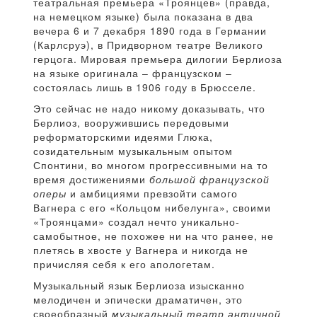
театральная премьера «Троянцев» (правда,
на немецком языке) была показана в два
вечера 6 и 7 декабря 1890 года в Германии
(Карлсруэ), в Придворном театре Великого
герцога. Мировая премьера дилогии Берлиоза
на языке оригинала – французском –
состоялась лишь в 1906 году в Брюсселе.
Это сейчас не надо никому доказывать, что
Берлиоз, вооружившись передовыми
реформаторскими идеями Глюка,
созидательным музыкальным опытом
Спонтини, во многом прогрессивными на то
время достижениями
большой французской
оперы
и амбициями превзойти самого
Вагнера с его «Кольцом нибелунга», своими
«Троянцами» создал нечто уникально-
самобытное, не похожее ни на что ранее, не
плетясь в хвосте у Вагнера и никогда не
причисляя себя к его апологетам.
Музыкальный язык Берлиоза изысканно
мелодичен и эпически драматичен, это
своеобразный
музыкальный театр античной