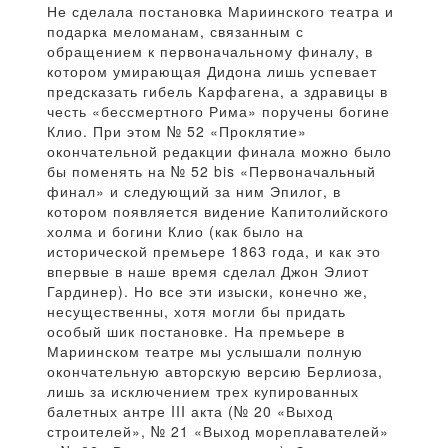
Не сделала постановка Мариинского театра и
подарка меломанам, связанным с
обращением к первоначальному финалу, в
котором умирающая Дидона лишь успевает
предсказать гибель Карфагена, а здравицы в
честь «бессмертного Рима» поручены богине
Клио. При этом № 52 «Проклятие»
окончательной редакции финала можно было
бы поменять на № 52 bis «Первоначальный
финал» и следующий за ним Эпилог, в
котором появляется видение Капитолийского
холма и богини Клио (как было на
исторической премьере 1863 года, и как это
впервые в наше время сделал Джон Элиот
Гардинер). Но все эти изыски, конечно же,
несущественны, хотя могли бы придать
особый шик постановке. На премьере в
Мариинском театре мы услышали полную
окончательную авторскую версию Берлиоза,
лишь за исключением трех купированных
балетных антре III акта (№ 20 «Выход
строителей», № 21 «Выход мореплавателей»