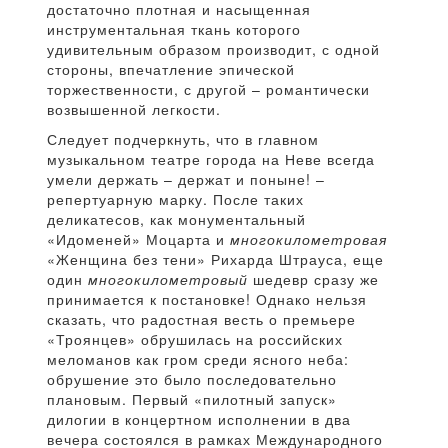
достаточно плотная и насыщенная
инструментальная ткань которого
удивительным образом производит, с одной
стороны, впечатление эпической
торжественности, с другой – романтически
возвышенной легкости.
Следует подчеркнуть, что в главном
музыкальном театре города на Неве всегда
умели держать – держат и поныне! –
репертуарную марку. После таких
деликатесов, как монументальный
«Идоменей» Моцарта и
многокилометровая
«Женщина без тени» Рихарда Штрауса, еще
один
многокилометровый
шедевр сразу же
принимается к постановке! Однако нельзя
сказать, что радостная весть о премьере
«Троянцев» обрушилась на российских
меломанов как гром среди ясного неба:
обрушение это было последовательно
плановым. Первый «пилотный запуск»
дилогии в концертном исполнении в два
вечера состоялся в рамках Международного