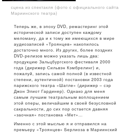
сцена из спектакля (фото с официального сайта
Мариинского театра)
Теперь же, в эпоху DVD, ремастеринг этой
исторической записи доступен каждому
меломану, да и к тому же имеющихся в мире
аудиозаписей «Троянцев» накопилось
достаточно много. Из других, более поздних
DVD-релизов можно указать лишь два:
продукцию Зальцбургского фестиваля 2000
года (дирижер Сильвэн Кэмбрелинг) и,
пожалуй, запись самой полной (в известной
степени, аутентичной) постановки 2003 года
парижского театра «Шатле» (дирижер – сэр
Джон Элиот Гардинер). Однако для меня
самым лучшим театральным воплощением
этой оперы, величайшим в своей безусловной
сакральности, до сих пор остается давняя
«заочная» постановка «Мет»…
Именно с этой мыслью я и отправился на
премьеру «Троянцев» Берлиоза в Мариинский