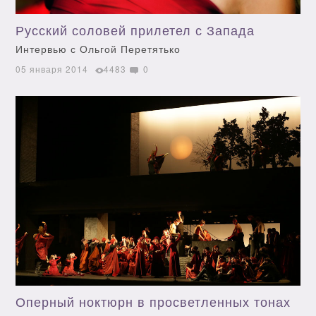
Русский соловей прилетел с Запада
Интервью с Ольгой Перетятько
05 января 2014
4483
0
Оперный ноктюрн в просветленных тонах