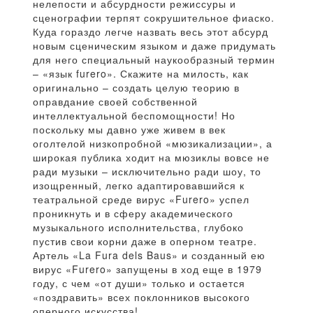
нелепости и абсурдности режиссуры и
сценографии терпят сокрушительное фиаско.
Куда гораздо легче назвать весь этот абсурд
новым сценическим языком и даже придумать
для него специальный наукообразный термин
– «язык furero». Скажите на милость, как
оригинально – создать целую теорию в
оправдание своей собственной
интеллектуальной беспомощности! Но
поскольку мы давно уже живем в век
оголтелой низкопробной «мюзикализации», а
широкая публика ходит на мюзиклы вовсе не
ради музыки – исключительно ради шоу, то
изощренный, легко адаптировавшийся к
театральной среде вирус «Furero» успел
проникнуть и в сферу академического
музыкального исполнительства, глубоко
пустив свои корни даже в оперном театре.
Артель «La Fura dels Baus» и созданный ею
вирус «Furero» запущены в ход еще в 1979
году, с чем «от души» только и остается
«поздравить» всех поклонников высокого
оперного искусства!