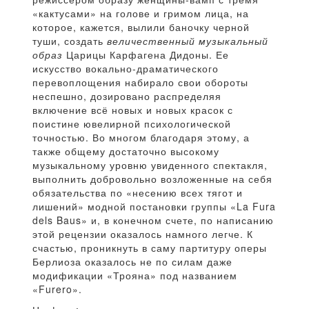
«кактусами» на голове и гримом лица, на
которое, кажется, вылили баночку черной
туши, создать
величественный музыкальный
образ
Царицы Карфагена Дидоны. Ее
искусство вокально-драматического
перевоплощения набирало свои обороты
неспешно, дозировано распределяя
включение всё новых и новых красок с
поистине ювелирной психологической
точностью. Во многом благодаря этому, а
также общему достаточно высокому
музыкальному уровню увиденного спектакля,
выполнить добровольно возложенные на себя
обязательства по «несению всех тягот и
лишений» модной постановки группы «La Fura
dels Baus» и, в конечном счете, по написанию
этой рецензии оказалось намного легче. К
счастью, проникнуть в саму партитуру оперы
Берлиоза оказалось не по силам даже
модификации «Трояна» под названием
«Furero».