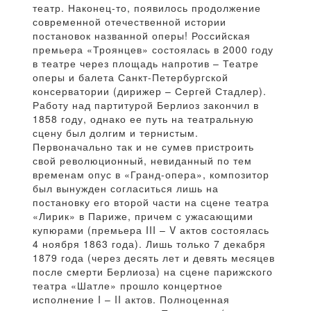
театр. Наконец-то, появилось продолжение
современной отечественной истории
постановок названной оперы! Российская
премьера «Троянцев» состоялась в 2000 году
в театре через площадь напротив – Театре
оперы и балета Санкт-Петербургской
консерватории (дирижер – Сергей Стадлер).
Работу над партитурой Берлиоз закончил в
1858 году, однако ее путь на театральную
сцену был долгим и тернистым.
Первоначально так и не сумев пристроить
свой революционный, невиданный по тем
временам опус в «Гранд-опера», композитор
был вынужден согласиться лишь на
постановку его второй части на сцене театра
«Лирик» в Париже, причем с ужасающими
купюрами (премьера III – V актов состоялась
4 ноября 1863 года). Лишь только 7 декабря
1879 года (через десять лет и девять месяцев
после смерти Берлиоза) на сцене парижского
театра «Шатле» прошло концертное
исполнение I – II актов. Полноценная