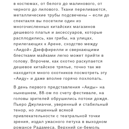
в костюмах, от белого до малинового, от
черного до лилового. Ткани переливаются,
металлические трубы подсвечены – если до
спектакля вы посетили один из
многочисленных китайских магазинов
дешевого платья и аксессуаров, которые
расплодились, как грибы, на улицах,
прилегающих к Арене, сходство между
«Аидой» Дзеффирелли и сверкающими
блестками майками легко может прийти в
голову. Впрочем, как охотно раскупается
дешевое китайское тряпье, точно так же
находится много охотников посмотреть эту
«Аиду» и даже вполне горячо похлопать.
В день первого представления «Аиды» на
нынешнем, 88-ом по счету фестивале, на
головы зрителей обрушились потоки дождя.
Пьеро Джулиаччи, уверенный и стабильный
тенор, но лишенный всякой
привлекательности с театральной точки
зрения, издал ужасного петуха в выходном
романсе Радамеса. Верхний си-бемоль