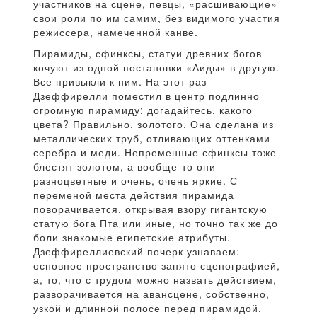
участников на сцене, певцы, «расшивающие»
свои роли по им самим, без видимого участия
режиссера, намеченной канве.
Пирамиды, сфинксы, статуи древних богов
кочуют из одной постановки «Аиды» в другую.
Все привыкли к ним. На этот раз
Дзеффирелли поместил в центр подлинно
огромную пирамиду: догадайтесь, какого
цвета? Правильно, золотого. Она сделана из
металлических труб, отливающих оттенками
серебра и меди. Непременные сфинксы тоже
блестят золотом, а вообще-то они
разноцветные и очень, очень яркие. С
переменой места действия пирамида
поворачивается, открывая взору гигантскую
статую бога Пта или иные, но точно так же до
боли знакомые египетские атрибуты.
Дзеффиреллиевский почерк узнаваем:
основное пространство занято сценографией,
а, то, что с трудом можно назвать действием,
разворачивается на авансцене, собственно,
узкой и длинной полосе перед пирамидой.