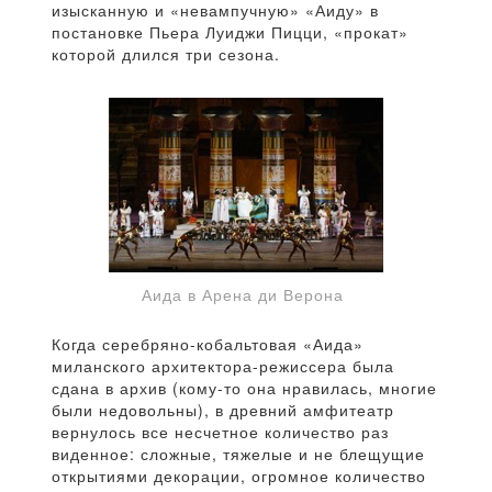
изысканную и «невампучную» «Аиду» в
постановке Пьера Луиджи Пицци, «прокат»
которой длился три сезона.
Аида в Арена ди Верона
Когда серебряно-кобальтовая «Аида»
миланского архитектора-режиссера была
сдана в архив (кому-то она нравилась, многие
были недовольны), в древний амфитеатр
вернулось все несчетное количество раз
виденное: сложные, тяжелые и не блещущие
открытиями декорации, огромное количество