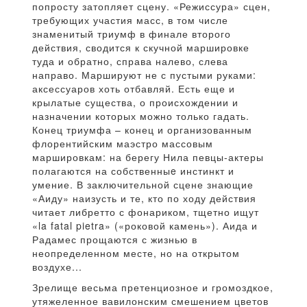
попросту затопляет сцену. «Режиссура» сцен,
требующих участия масс, в том числе
знаменитый триумф в финале второго
действия, сводится к скучной маршировке
туда и обратно, справа налево, слева
направо. Маршируют не с пустыми руками:
аксессуаров хоть отбавляй. Есть еще и
крылатые существа, о происхождении и
назначении которых можно только гадать.
Конец триумфа – конец и организованным
флорентийским маэстро массовым
маршировкам: на берегу Нила певцы-актеры
полагаются на собственныe инстинкт и
умение. В заключительной сцене знающие
«Аиду» наизусть и те, кто по ходу действия
читает либретто с фонариком, тщетно ищут
«la fatal pietra» («роковой камень»). Аида и
Радамес прощаются с жизнью в
неопределенном месте, но на открытом
воздухе...
Зрелище весьма претенциозное и громоздкое,
утяжеленное вавилонским смешением цветов