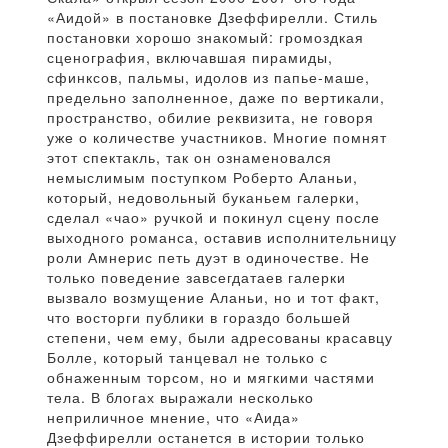
«Аидой» в постановке Дзеффирелли. Стиль
постановки хорошо знакомый: громоздкая
сценография, включавшая пирамиды,
сфинксов, пальмы, идолов из папье-маше,
предельно заполненное, даже по вертикали,
пространство, обилие реквизита, не говоря
уже о количестве участников. Многие помнят
этот спектакль, так он ознаменовался
немыслимым поступком Роберто Аланьи,
который, недовольный буканьем галерки,
сделал «чао» ручкой и покинул сцену после
выходного романса, оставив исполнительницу
роли Амнерис петь дуэт в одиночестве. Не
только поведение завсегдатаев галерки
вызвало возмущение Аланьи, но и тот факт,
что восторги публики в гораздо большей
степени, чем ему, были адресованы красавцу
Болле, который танцевал не только с
обнаженным торсом, но и мягкими частями
тела. В блогах выражали несколько
неприличное мнение, что «Аида»
Дзеффирелли останется в истории только