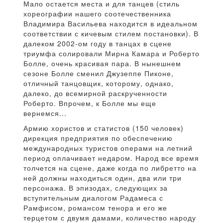
Мало остается места и для танцев (стиль
хореографии нашего соотечественника
Владимира Васильева находится в идеальном
соответствии с кичевым стилем постановки). В
далеком 2002-ом году в танцах в сцене
триумфа солировали Мирна Камара и Роберто
Болле, очень красивая пара. В нынешнем
сезоне Болле сменил Джузеппе Пиконе,
отличный танцовщик, которому, однако,
далеко, до всемирной раскрученности
Роберто. Впрочем, к Болле мы еще
вернемся...
Армию хористов и статистов (150 человек)
дирекция предприятия по обеспечению
международных туристов операми на летний
период оплачивает недаром. Народ все время
толчется на сцене, даже когда по либретто на
ней должны находиться один, два или три
персонажа. В эпизодах, следующих за
вступительным диалогом Радамеса с
Рамфисом, романсом тенора и его же
терцетом с двумя дамами, количество народу