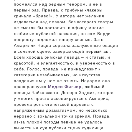
посмеялся над бедным тенором, и не в
первый раз. Правда, с трибуны клакеры
кричали «браво!». У автора нет желания
издеваться над певцом, без которого театры
не смогли бы поставить в афишу многие
любимые публикой названия, но сам Верди
попросту подложил тенору свинью. Зато
Амарилли Ницца сорвала заслуженные овации
в сольной сцене, завершающей первый акт.
Всем хороша римская певица – и статью, и
красотой, и элегантностью, и уверенностью в
себе. Голос, правда, не принадлежит к
категории незабываемых, но искусства
владения им у нее не отнять. Недаром она
правправнучка
Медеи Фигнер
, любимой
певицы Чайковского. Долора Заджик, которая
у многих просто ассоциируется с Амнерис,
провела роль египетской царевны с
напряженным драматизмом, но несколько
неровно с вокальной точки зрения. Правда,
из-за плохой погоды певице не удалось
вынести на суд публики сцену судилища.