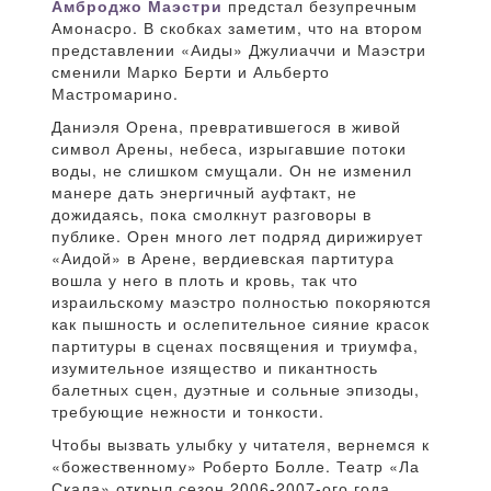
Амброджо Маэстри
предстал безупречным
Амонасро. В скобках заметим, что на втором
представлении «Аиды» Джулиаччи и Маэстри
сменили Марко Берти и Альберто
Мастромарино.
Даниэля Орена, превратившегося в живой
символ Арены, небеса, изрыгавшие потоки
воды, не слишком смущали. Он не изменил
манере дать энергичный ауфтакт, не
дожидаясь, пока смолкнут разговоры в
публике. Орен много лет подряд дирижирует
«Аидой» в Арене, вердиевская партитура
вошла у него в плоть и кровь, так что
израильскому маэстро полностью покоряются
как пышность и ослепительное сияние красок
партитуры в сценах посвящения и триумфа,
изумительное изящество и пикантность
балетных сцен, дуэтные и сольные эпизоды,
требующие нежности и тонкости.
Чтобы вызвать улыбку у читателя, вернемся к
«божественному» Роберто Болле. Театр «Ла
Скала» открыл сезон 2006-2007-ого года