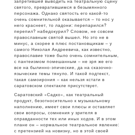
запретившей выводить на театральную сцену
святого, превратившимся в безымянного
персонажа. Однако святость его какой-то
очень сомнительной оказывается – то нос у
него краснеет, то ладони: перепарился?
перепил? набедокурил? Словом, не совсем
православным святой вышел. Но это не в
минус, а скорее в плюс постановщикам – у
самого Николая Андреевича, как известно,
православие тоже было очень сомнительным,
с пантеизмом помешанным – не зря же его
все на былинно-эпические, да на сказочно-
языческие темы тянуло. И такой подтекст,
такая самоирония – как нельзя кстати в
саратовском спектакле присутствует.
Саратовский «Садко», как театральный
продукт, безотносительно к музыкальному
наполнению, имеет свои плюсы и оставляет
свои вопросы, сомнения у зрителя в
оправданности тех или иных ходов. И в этом
плане он – нормальное театральное явление:
с претензией на новизну, но в этой своей