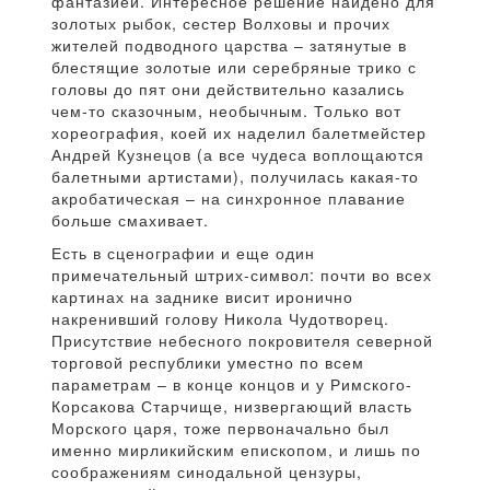
фантазией. Интересное решение найдено для
золотых рыбок, сестер Волховы и прочих
жителей подводного царства – затянутые в
блестящие золотые или серебряные трико с
головы до пят они действительно казались
чем-то сказочным, необычным. Только вот
хореография, коей их наделил балетмейстер
Андрей Кузнецов (а все чудеса воплощаются
балетными артистами), получилась какая-то
акробатическая – на синхронное плавание
больше смахивает.
Есть в сценографии и еще один
примечательный штрих-символ: почти во всех
картинах на заднике висит иронично
накренивший голову Никола Чудотворец.
Присутствие небесного покровителя северной
торговой республики уместно по всем
параметрам – в конце концов и у Римского-
Корсакова Старчище, низвергающий власть
Морского царя, тоже первоначально был
именно мирликийским епископом, и лишь по
соображениям синодальной цензуры,