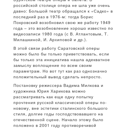
российской столице опера не шла уже очень
давно: Большой театр обращался к «Садко» в
последний раз в 1976-м: тогда Борис
Покровский возобновил свою же работу 1949
года – это возобновление хорошо известно по
видеозаписи 1980 года (с В. Атлантовым, Т.
Милашкиной, И. Архиповой и др.).
В этой связи работу Саратовской оперы
можно было бы только приветствовать, если
бы только эта инициатива нашла адекватное
замыслу воплощение по всем своим
параметрам. Но вот тут как раз однозначно
положительный вывод сделать непросто.
Постановку режиссера Вадима Милкова и
художника Юрия Харикова можно
рассматривать как еще одну попытку
прочтения русской классической оперы по-
новому, вне эстетики сталинского большого
стиля, долгие годы господствовавшего на
отечественной сцене. Начало этому было
положено в 2001 году противоречивой