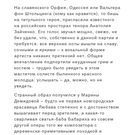
На славянского Орфея, Одиссея или Вальтера
фон Штольцинга (кому как нравится), то бишь
на титульного героя, пригласили известного
на российских просторах тенора Анатолия
Зайченко. Его голос звучал мощно, свежо, не
без удали, что, собственно в данной партии и
требуется, все верхние ноты вышли на славу,
сочными и яркими – к вокальной форме
артиста никаких претензий нет. Общее
впечатление подпортили неудачные грим и
костюм – трудно было увидеть в этом
маститом солисте былинного красного
молодца: услышать – да, можно, но не
увидеть.
Странный образ получился у Марины
Демидовой – будто не первая новгородская
красавица Любава степенно и с достоинством
вышагивает перед зрителем, а какая-то
сварливая сватья-баба Бабариха из совсем
другой оперы того же композитора с
деревенски-примитивными походкой и