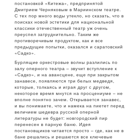
постановкой «Китежа», предпринятой
Дмитрием Черняковым в Мариинском театре.
С тех пор много воды утекло, но сказать, что в
поисках новой эстетики для национальной
классики отечественный театр уж очень
преуспел затруднительно. Таким же
противоречивым продуктом, как и все
предыдущие попытки, оказался и саратовский
«Садко».
Бурлящие оркестровые волны разлились по
залу оперного театра – звучит вступление к
«Садко», и на авансцене, еще при закрытом
занавесе, появляются три белых медведя,
которые, толкаясь и играя друг с другом,
некоторое время мнутся на просцениуме – не
вполне понятно зачем. Открывается занавес,
и вы понимаете, что и намека на пиетет перед
величием шедевра русской оперной
литературы не будет: новгородский пир
перенесен в парную баню. Идея
постановщиков читается просто – где, как не в
бане решались и решаются все ключевые