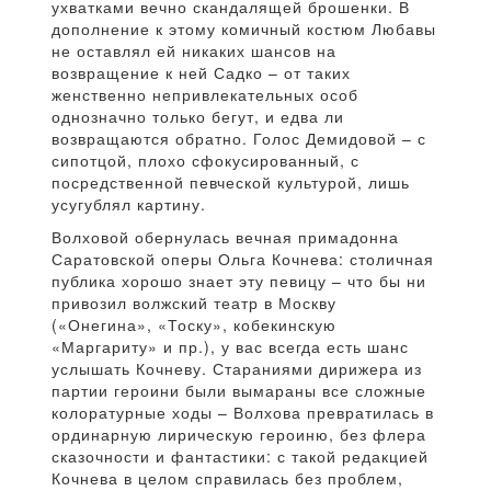
ухватками вечно скандалящей брошенки. В
дополнение к этому комичный костюм Любавы
не оставлял ей никаких шансов на
возвращение к ней Садко – от таких
женственно непривлекательных особ
однозначно только бегут, и едва ли
возвращаются обратно. Голос Демидовой – с
сипотцой, плохо сфокусированный, с
посредственной певческой культурой, лишь
усугублял картину.
Волховой обернулась вечная примадонна
Саратовской оперы Ольга Кочнева: столичная
публика хорошо знает эту певицу – что бы ни
привозил волжский театр в Москву
(«Онегина», «Тоску», кобекинскую
«Маргариту» и пр.), у вас всегда есть шанс
услышать Кочневу. Стараниями дирижера из
партии героини были вымараны все сложные
колоратурные ходы – Волхова превратилась в
ординарную лирическую героиню, без флера
сказочности и фантастики: с такой редакцией
Кочнева в целом справилась без проблем,