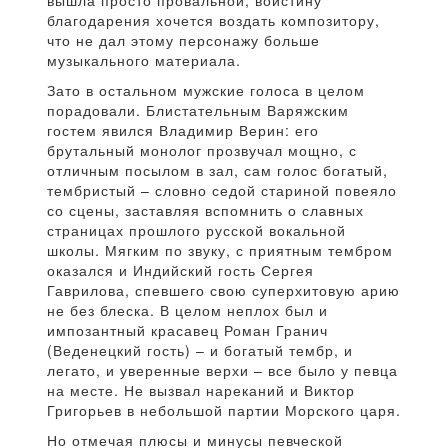
благодарения хочется воздать композитору,
что не дал этому персонажу больше
музыкального материала.
Зато в остальном мужские голоса в целом
порадовали. Блистательным Варяжским
гостем явился Владимир Верин: его
брутальный монолог прозвучал мощно, с
отличным посылом в зал, сам голос богатый,
тембристый – словно седой стариной повеяло
со сцены, заставляя вспомнить о славных
страницах прошлого русской вокальной
школы. Мягким по звуку, с приятным тембром
оказался и Индийский гость Сергея
Гаврилова, спевшего свою суперхитовую арию
не без блеска. В целом неплох был и
импозантный красавец Роман Гранич
(Веденецкий гость) – и богатый тембр, и
легато, и уверенные верхи – все было у певца
на месте. Не вызвал нареканий и Виктор
Григорьев в небольшой партии Морского царя.
Но отмечая плюсы и минусы певческой