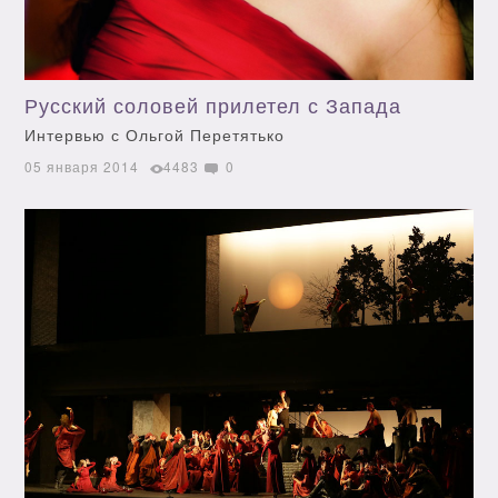
Русский соловей прилетел с Запада
Интервью с Ольгой Перетятько
05 января 2014
4483
0