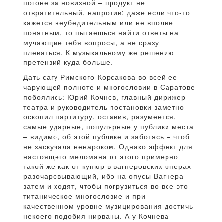
погоне за новизной – продукт не
отвратительный, напротив: даже если что-то
кажется неубедительным или не вполне
понятным, то пытаешься найти ответы на
мучающие тебя вопросы, а не сразу
плеваться. К музыкальному же решению
претензий куда больше.
Дать сагу Римского-Корсакова во всей ее
чарующей полноте и многословии в Саратове
побоялись: Юрий Кочнев, главный дирижер
театра и руководитель постановки заметно
оскопил партитуру, оставив, разумеется,
самые ударные, популярные у публики места
– видимо, об этой публике и заботясь – чтоб
не заскучала ненароком. Однако эффект для
настоящего меломана от этого примерно
такой же как от купюр в вагнеровских операх –
разочаровывающий, ибо на опусы Вагнера
затем и ходят, чтобы погрузиться во все это
титаническое многословие и при
качественном уровне музицирования достичь
некоего подобия нирваны. А у Кочнева –