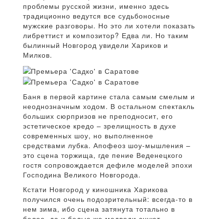
проблемы русской жизни, именно здесь
традиционно ведутся все судьбоносные
мужские разговоры. Но это ли хотели показать
либреттист и композитор? Едва ли. Но таким
былинный Новгород увидели Хариков и
Милков.
Баня в первой картине стала самым смелым и
неоднозначным ходом. В остальном спектакль
больших сюрпризов не преподносит, его
эстетическое кредо – зрелищность в духе
современных шоу, но выполненное
средствами лубка. Апофеоз шоу-мышления –
это сцена торжища, где пение Веденецкого
гостя сопровождается дефиле моделей эпохи
Господина Великого Новгорода.
Кстати Новгород у киношника Харикова
получился очень подозрительный: всегда-то в
нем зима, ибо сцена затянута тотально в
белое, да и белые же медведи снуют