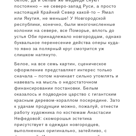
постоянно – не северо-запад Руси, а просто
настоящий Крайний Север какой-то – Ямал
или Якутия, не меньше! У Новгородской
республики, конечно, были многочисленные
колонии на севере, все Поморье, вплоть до
устья Оби принадлежало новгородцам, однако
буквальное перенесение действа оперы куда-
то явно за полярный круг смотрится уж
слишком натянуто.
Белое, на все семь картин, сценическое
оформление представляет интерес только
сначала – потом начинает сильно утомлять и
навевать на мысль о недостаточном
финансировании постановки. Белым
оказалось и подводное царство с гигантским
красным деревом-кораллом посередине. Зато
к удачам продукции можно, пожалуй, отнести
работу художника по костюмам Анастасии
Нефедовой: скоморошья эстетика
присутствует в одеждах новгородцев,
выполненных оригинально, затейливо, с