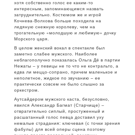
хотя собственно голос ее каким-то
интересным, запоминающимся назвать
затруднительно. Костюмом же и игрой
Кочнева-Волхова больше походила на
ледяную снежную королеву, чем на
трогательную «молодшую и любимую» дочку
Морского царя.
В целом женский вокал в спектакле был
заметно слабее мужского. Наиболее
неблагополучно показалась Ольга Дё в партии
Нежаты – у певицы не то что не контральто, а
едва ли меццо-сопрано, причем маленькое и
неполетное, жидкое по звучанию – ее
практически совсем не было слышно за
оркестром.
Аутсайдером мужского каста, безусловно,
явился Александр Багмат (Старчище) –
отвратительно сиплый, простуженный и
расшатанный голос певца доставил уху
немалые страдания: ключевая (с точки зрения
фабулы) для всей оперы сцена поэтому
вышла просто провальной, воистину