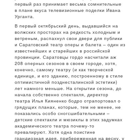
первый раз принимает весьма сомнительные
в плане вкуса телевизионные поделки Ивана
Урганта.
В первый октябрьский день, выдавшийся на
волжских просторах на редкость холодным и
ветреным, распахнул свои двери для публики
и Саратовский театр оперы и балета – один из
известнейших и старейших в российской
провинции. Саратовцы гордо насчитали аж
208 оперных сезонов в своем городе, хотя,
конечно, самому театру (и как творческой
единице, и его зданию, построенному в стиле
оптимистичной позднесталинской эстетики)
лет намного меньше. На открытии сезона, до
начала собственно спектакля, директор
театра Илья Кияненко бодро отрапортовал о
грядущих планах, которые, тем не менее, не
показались особо сногсшибательными –
детские спектакли и мюзиклы в этих задумках
академического театра почему-то
превалируют. Хотя одна поистине
грандиозная идея, прибереженная на весну, у