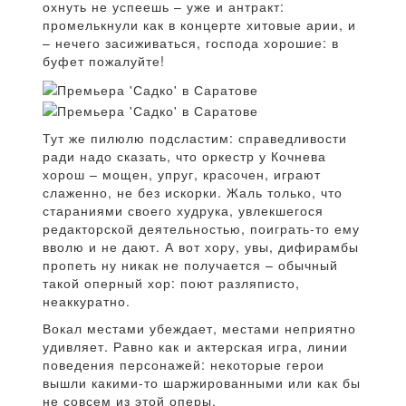
охнуть не успеешь – уже и антракт:
промелькнули как в концерте хитовые арии, и
– нечего засиживаться, господа хорошие: в
буфет пожалуйте!
Тут же пилюлю подсластим: справедливости
ради надо сказать, что оркестр у Кочнева
хорош – мощен, упруг, красочен, играют
слаженно, не без искорки. Жаль только, что
стараниями своего худрука, увлекшегося
редакторской деятельностью, поиграть-то ему
вволю и не дают. А вот хору, увы, дифирамбы
пропеть ну никак не получается – обычный
такой оперный хор: поют разляписто,
неаккуратно.
Вокал местами убеждает, местами неприятно
удивляет. Равно как и актерская игра, линии
поведения персонажей: некоторые герои
вышли какими-то шаржированными или как бы
не совсем из этой оперы.