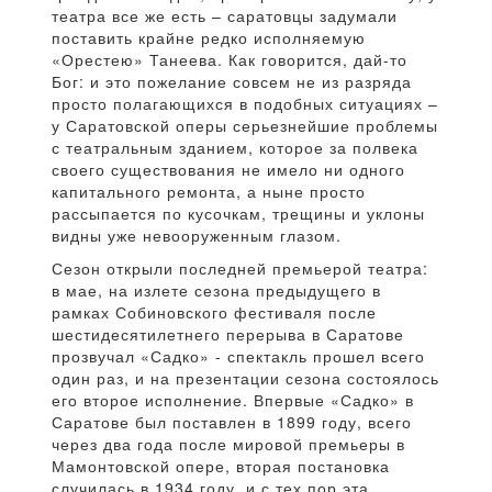
театра все же есть – саратовцы задумали
поставить крайне редко исполняемую
«Орестею» Танеева. Как говорится, дай-то
Бог: и это пожелание совсем не из разряда
просто полагающихся в подобных ситуациях –
у Саратовской оперы серьезнейшие проблемы
с театральным зданием, которое за полвека
своего существования не имело ни одного
капитального ремонта, а ныне просто
рассыпается по кусочкам, трещины и уклоны
видны уже невооруженным глазом.
Сезон открыли последней премьерой театра:
в мае, на излете сезона предыдущего в
рамках Собиновского фестиваля после
шестидесятилетнего перерыва в Саратове
прозвучал «Садко» - спектакль прошел всего
один раз, и на презентации сезона состоялось
его второе исполнение. Впервые «Садко» в
Саратове был поставлен в 1899 году, всего
через два года после мировой премьеры в
Мамонтовской опере, вторая постановка
случилась в 1934 году, и с тех пор эта