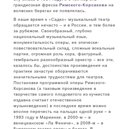
грандиозная фреска
Римского-Корсакова
на
волжских берегах не появлялась.
В наше время к «Садко» музыкальный театр
обращается нечасто – и в России, и тем более
за рубежом. Своеобразный, глубоко
национальный музыкальный язык,
монументальность оперы, ее эпически-
повествовательный склад, сложные вокальные
партии, огромная роль хора, фактурный,
тембрально разнообразный оркестр – все эти,
казалось бы, достоинства произведения на
практике зачастую оборачиваются
значительными трудностями для театров.
Постановки программной оперы Римского-
Корсакова (а таковым произведение в
творчестве самого плодовитого из кучкистов
издавна считает отечественное
музыковедение) в последнее время можно
вполне перечесть на пальцах одной руки – в
1993 году в Мариинке, в 2000-м – в
венецианском «Ла Фениче», в 2008-м – в
Бурятском театре оперы и балета. В