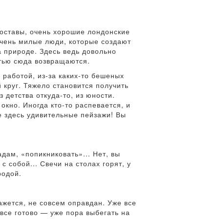
составы, очень хорошие лондонские
очень милые люди, которые создают
а природе. Здесь ведь довольно
стью сюда возвращаются.
 работой, из-за каких-то бешеных
 круг. Тяжело становится получить
 детства откуда-то, из юности.
окно. Иногда кто-то распевается, и
е здесь удивительные пейзажи! Вы
дам, «попикниковать»... Нет, вы
 собой... Свечи на столах горят, у
родой.
ажется, не совсем оправдан. Уже все
 все готово — уже пора выбегать на