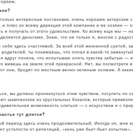
торяем.
але?
только интересные постановки, очень хорошие актерские 
 и плюс ко всему дирекция этой компании и ее хозяин — 
ть и получать от этого удовольствие. Ко всему еще мы — н
еделяется деньгами. Знаю, что не только я, многие с радо
себя здесь счастливой. За всей этой жизненной суетой, за
 родителей, ты понимаешь, что попал в какой-то замкнутый
я вдруг поняла, что испытываю опять чувства забытые — из
то живешь на земле этой прекрасной. Нет, вы посмотрите в 
 Вот они, бродят по местным вечно-зеленым холмам. А каки
я, вы должны проникнуться этим чувством, погулять по са
ьют шампанское из хрустальных бокалов, которые привезли с
удивительная возможность слиться — с искусством и с при
частье тут длится?
й период здесь очень продолжительный. Иногда он, мне к
нт усталости от репетиций, «конь уже бьет-бьет копытом»,