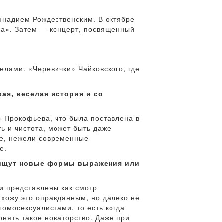
ннадием Рождественским. В октябре
ма». Затем — концерт, посвященный
делами. «Черевички» Чайковского, где
ая, веселая история и со
» Прокофьева, что была поставлена в
ь и чистота, может быть даже
ие, нежели современные
е.
, ищут новые формы выражения или
и представлены как смотр
ахожу это оправданным, но далеко не
гомосексуалистами, то есть когда
онять такое новаторство. Даже при