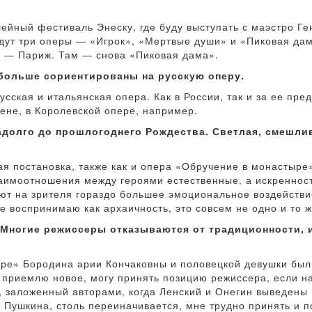
ейный фестиваль Энеску, где буду выступать с маэстро Ге
дут три оперы — «Игрок», «Мертвые души» и «Пиковая да
м — Париж. Там — снова «Пиковая дама».
 больше сориентированы на русскую оперу.
усская и итальянская опера. Как в России, так и за ее пре
дене, в Королевской опере, например.
адолго до прошлогоднего Рождества. Светлая, смешлив
я постановка, также как и опера «Обручение в монастыре
взаимоотношения между героями естественные, а искренност
вают на зрителя гораздо большее эмоциональное воздейств
е воспринимаю как архаичность, это совсем не одно и то ж
я. Многие режиссеры отказываются от традиционности
горе» Бородина арии Кончаковны и половецкой девушки был
 приемлю новое, могу принять позицию режиссера, если н
, заложенный авторами, когда Ленский и Онегин выведены 
о Пушкина, столь переиначивается, мне трудно принять и п