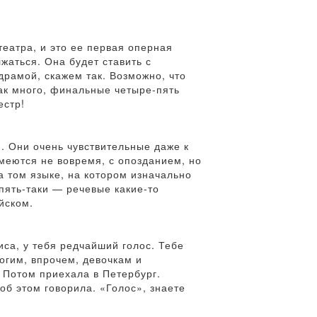
театра, и это ее первая оперная
жаться. Она будет ставить с
рамой, скажем так. Возможно, что
так много, финальные четыре-пять
естр!
. Они очень чувствительные даже к
смеются не вовремя, с опозданием, но
а том языке, на котором изначально
пять-таки — речевые какие-то
йском.
са, у тебя редчайший голос. Тебе
ногим, впрочем, девочкам и
 Потом приехала в Петербург.
об этом говорила. «Голос», знаете