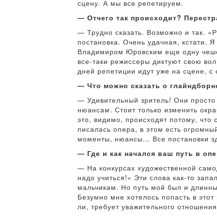
сцену. А мы все репетируем.
— Отчего так происходит? Перестр
— Трудно сказать. Возможно и так. «
постановка. Очень удачная, кстати. Я
Владимиром Юровским еще одну чешск
все-таки режиссеры диктуют свою вол
дней репетиции идут уже на сцене, с
— Что можно сказать о глайндборн
— Удивительный зритель! Они просто 
нюансам. Стоит только изменить окра
это, видимо, происходят потому, что
писалась опера, в этом есть огромны
моменты, нюансы... Все постановки з
— Где и как начался ваш путь в оп
— На конкурсах художественной самод
надо учиться!» Эти слова как-то запа
мальчикам. Но путь мой был и длинн
Безумно мне хотелось попасть в этот 
ли, требует уважительного отношения