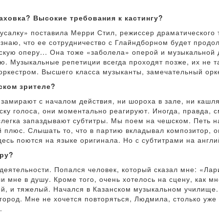
аховка? Высокие требования к кастингу?
Русалку» поставила Мерри Стил, режиссер драматического 
 знаю, что ее сотрудничество с Глайндборном будет продол
ую оперу... Она тоже «заболела» оперой и музыкальной д
ю. Музыкальные репетиции всегда проходят позже, их не 
 оркестром. Высшего класса музыканты, замечательный орк
ском зрителе?
замирают с началом действия, ни шороха в зале, ни кашля
ску голоса, они моментально реагируют. Иногда, правда, 
 слегка запаздывают субтитры. Мы поем на чешском. Петь н
й плюс. Слышать то, что в партию вкладывал композитор, о
десь поются на языке оригинала. Но с субтитрами на англи
еру?
еятельности. Попался человек, который сказал мне: «Лари
ли мне в душу. Кроме того, очень хотелось на сцену, как м
ый, и тяжелый. Начался в Казанском музыкальном училище.
город. Мне не хочется повторяться, Людмила, столько уже 
.