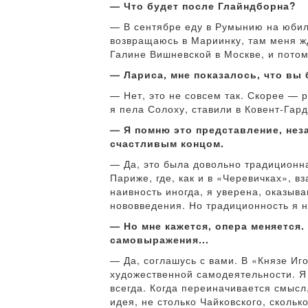
— Что будет после Глайндборна?
— В сентябре еду в Румынию на юбил
возвращаюсь в Мариинку, там меня ж
Галине Вишневской в Москве, и пото
— Лариса, мне показалось, что вы
— Нет, это не совсем так. Скорее — р
я пела Солоху, ставили в Ковент-Гар
— Я помню это представление, нез
счастливым концом.
— Да, это была довольно традиционна
Париже, где, как и в «Черевичках», 
наивность иногда, я уверена, оказы
нововведения. Но традиционность я н
— Но мне кажется, опера меняетс
самовыражения...
— Да, соглашусь с вами. В «Князе И
художественной самодеятельности. Я
всегда. Когда переиначивается смысл
идея, не столько Чайковского, скольк