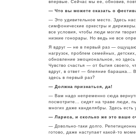
впервые. Сейчас мы ее, обновив, пов
— Что вы можете сказать о фестив
— Это удивительное место. Здесь нас
симфонические оркестры и дирижеры,
все условия, чтобы люди могли твори
низкие гонорары. Но ведь не все опр
Я вдруг — не в первый раз — ощущаю 
нагрузок, проблем семейных, детских,
обновление эмоциональное, но здесь 
Чувство счастья — от бытия своего, ч
вдруг, в ответ — блеяние барашка...
здесь в первый раз?
— Должна признаться, да!
— Вам надо непременно сюда вернутьс
посмотрите... сидят на траве люди, п
многих даже канделябры. Здесь есть 
— Лариса, и сколько же это ваше с
— Довольно-таки долго. Репетиционны
готово, даже наступает какой-то моме