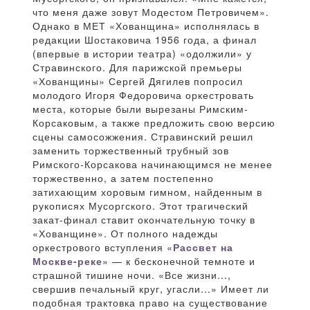
что меня даже зовут Модестом Петровичем».
Однако в МЕТ «Хованщина» исполнялась в
редакции Шостаковича 1956 года, а финал
(впервые в истории театра) «одолжили» у
Стравинского. Для парижской премьеры
«Хованщины» Сергей Дягилев попросил
молодого Игоря Федоровича оркестровать
места, которые были вырезаны Римским-
Корсаковым, а также предложить свою версию
сцены самосожжения. Стравинский решил
заменить торжественный трубный зов
Римского-Корсакова начинающимся не менее
торжественно, а затем постепенно
затихающим хоровым гимном, найденным в
рукописях Мусоргского. Этот трагический
закат-финал ставит окончательную точку в
«Хованщине». От полного надежды
оркестрового вступления «
Рассвет на
Москве-реке
» — к бесконечной темноте и
страшной тишине ночи. «Все жизни...,
свершив печальный круг, угасли...» Имеет ли
подобная трактовка право на существование