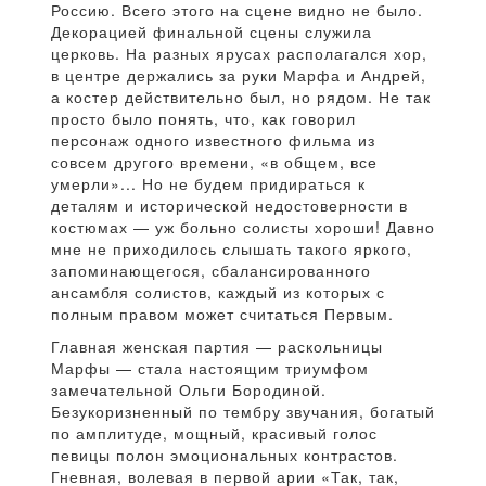
Россию. Всего этого на сцене видно не было.
Декорацией финальной сцены служила
церковь. На разных ярусах располагался хор,
в центре держались за руки Марфа и Андрей,
а костер действительно был, но рядом. Не так
просто было понять, что, как говорил
персонаж одного известного фильма из
совсем другого времени, «в общем, все
умерли»... Но не будем придираться к
деталям и исторической недостоверности в
костюмах — уж больно солисты хороши! Давно
мне не приходилось слышать такого яркого,
запоминающегося, сбалансированного
ансамбля солистов, каждый из которых с
полным правом может считаться Первым.
Главная женская партия — раскольницы
Марфы — стала настоящим триумфом
замечательной Ольги Бородиной.
Безукоризненный по тембру звучания, богатый
по амплитуде, мощный, красивый голос
певицы полон эмоциональных контрастов.
Гневная, волевая в первой арии «Так, так,