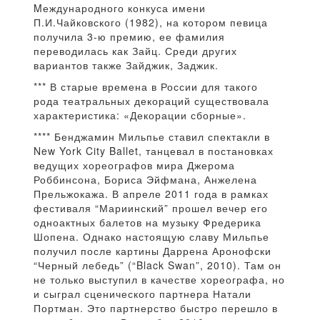
Mеждународного конкуса имени
П.И.Чайковского (1982), на котором певица
получила 3-ю премию, ее фамилия
переводилась как Зайц. Среди других
вариантов также Зайджик, Заджик.
*** В старые времена в России для такого
рода театральных декораций существовала
характеристика: «Декорации сборные».
**** Бенджамин Мильпье ставил спектакли в
New York City Ballet, танцевал в постановках
ведущих хореографов мира Джерома
Роббинсона, Бориса Эйфмана, Анжелена
Прельжокажа. В апреле 2011 года в рамках
фестиваля “Мариинский” прошел вечер его
одноактных балетов на музыку Фредерика
Шопена. Однако настоящую славу Мильпье
получил после картины Даррена Аронофски
“Черный лебедь” (“Black Swan”, 2010). Там он
не только выступил в качестве хореографа, но
и сыграл сценического партнера Натали
Портман. Это партнерство быстро перешло в