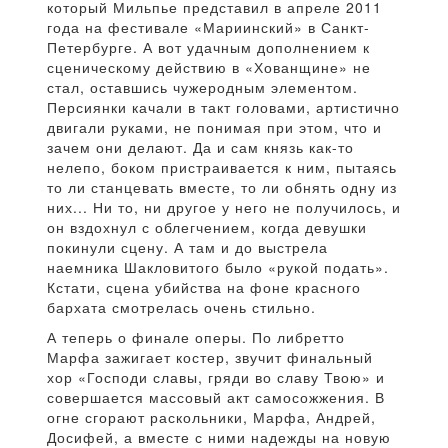
который Мильпье представил в апреле 2011
года на фестивале «Мариинский» в Санкт-
Петербурге. А вот удачным дополнением к
сценическому действию в «Хованщине» не
стал, оставшись чужеродным элементом.
Персиянки качали в такт головами, артистично
двигали руками, не понимая при этом, что и
зачем они делают. Да и сам князь как-то
нелепо, боком пристраивается к ним, пытаясь
то ли станцевать вместе, то ли обнять одну из
них... Ни то, ни другое у него не получилось, и
он вздохнул с облегчением, когда девушки
покинули сцену. А там и до выстрела
наемника Шакловитого было «рукой подать».
Кстати, сцена убийства на фоне красного
бархата смотрелась очень стильно.
А теперь о финале оперы. По либретто
Марфа зажигает костер, звучит финальный
хор «Господи славы, гряди во славу Твою» и
совершается массовый акт самосожжения. В
огне сгорают раскольники, Марфа, Андрей,
Досифей, а вместе с ними надежды на новую