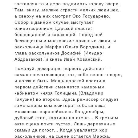
заставляя то и дело поднимать голову вверх.
Там, внизу, мелкие страсти мелких людишек,
а сверху на них смотрит Око Государево.
Собор в данном случае выступает
олицетворением Царской власти:
беспощадной и карающей. Перед ней
беззащитны и московские пришлые люди, и
раскольница Марфа (Ольга Бородина), и
глава раскольников Досифей (Ильдар
Абдразаков), и князь Иван Хованский.
Пожалуй, декорация первого действия —
самая впечатляющая, как, собственно говоря,
и должно быть. Мощь царской власти в
первом действии сменяется камерным
кабинетом князя Голицына (Владимир
Галузин) во втором. Здесь режиссер следует
замечаниям композитора: «обстановка
московско-европейская». Канделябры,
дубовый стол, картины на стене... В третьем
акте сцена почти пустая. Лишь деревянные
скамьи да погост... Когда удаляется хор
раскольников, на сцене остается Марфа.