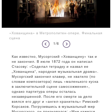
«Хованщина» в Метрополитен-опере. Финальная
сцена
1/6
Как известно, Мусоргский «Хованщину» так и
не закончил. В июле 1872 года он написал
Стасову: «Соделал тетрадку и назвал ее
„Хованщина“, народная музыкальная драма».
Мусоргский закончил клавир, не хватило (по
словам композитора) лишь «маленького куска
в заключительной сцене самосожжения»,
однако партитура оперы осталась
незавершенной. После его смерти за дело
взялся его друг и «ангел-хранитель» Римский-
Корсаков. Погрузившись в музыкальный мир
Мусоргского, он признавался: «Мне кажется,