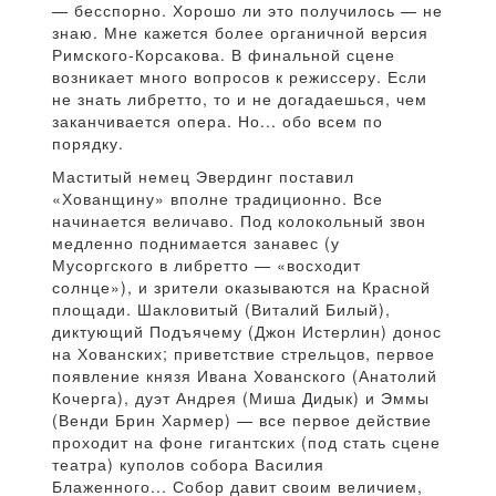
— бесспорно. Хорошо ли это получилось — не
знаю. Мне кажется более органичной версия
Римского-Корсакова. В финальной сцене
возникает много вопросов к режиссеру. Если
не знать либретто, то и не догадаешься, чем
заканчивается опера. Но... обо всем по
порядку.
Маститый немец Эвердинг поставил
«Хованщину» вполне традиционно. Все
начинается величаво. Под колокольный звон
медленно поднимается занавес (у
Мусоргского в либретто — «восходит
солнце»), и зрители оказываются на Красной
площади. Шакловитый (Виталий Билый),
диктующий Подъячему (Джон Истерлин) донос
на Хованских; приветствие стрельцов, первое
появление князя Ивана Хованского (Анатолий
Кочерга), дуэт Андрея (Миша Дидык) и Эммы
(Венди Брин Хармер) — все первое действие
проходит на фоне гигантских (под стать сцене
театра) куполов собора Василия
Блаженного... Собор давит своим величием,