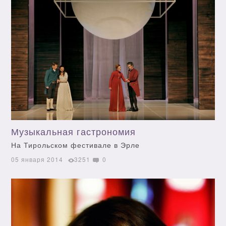
Музыкальная гастрономия
На Тирольском фестивале в Эрле
05 января 2014
3251
0