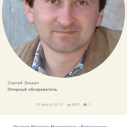
Сергей Элькин
Оперный обозреватель
25 марта 2012
5851
0
Шедевр Модеста Мусоргского «
Хованщина
»