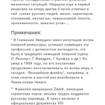
жизненных ситуаций. Недаром еще в первой
рецензии на оперу критик Стасов отмечал в
ней «океан русских людей, жизни, характеров,
отношений, несчастья, невыносимой тягости,
приниженности, зажатых ртов»...
Примечания:
* В Германии Эвердинг имел репутацию мэтра
оперной режиссуры, успешно совмещал эту
профессию с должностью интенданта, что
было в традициях немецкой оперной сцены
(Г.Реннерт, Г.Фридрих, Г.Купфер и др.) Он
умер в 1999 году, но его постановки
продолжают восстанавливать по всему миру и
сегодня. “Волшебную флейту”, например, в
этом сезоне в шестой раз возобновили в
Лирик-опере Чикаго.
** Фамилия американки Zajick, имеющая
хорватские корни, весьма трудно поддается
русскому переводу. В пресс-релизах и
официальных документах VIII