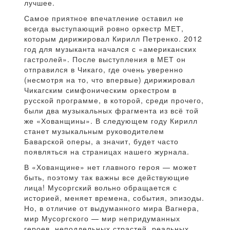
лучшее.
Самое приятное впечатление оставил не
всегда выступающий ровно оркестр МЕТ,
которым дирижировал Кирилл Петренко. 2012
год для музыканта начался с «американских
гастролей». После выступления в МЕТ он
отправился в Чикаго, где очень уверенно
(несмотря на то, что впервые) дирижировал
Чикагским симфоническим оркестром в
русской программе, в которой, среди прочего,
были два музыкальных фрагмента из всё той
же «Хованщины». В следующем году Кирилл
станет музыкальным руководителем
Баварской оперы, а значит, будет часто
появляться на страницах нашего журнала.
В «Хованщине» нет главного героя — может
быть, поэтому так важны все действующие
лица! Мусоргский вольно обращается с
историей, меняет времена, события, эпизоды.
Но, в отличие от выдуманного мира Вагнера,
мир Мусоргского — мир непридуманных
героев, неподдельных страстей, реальных