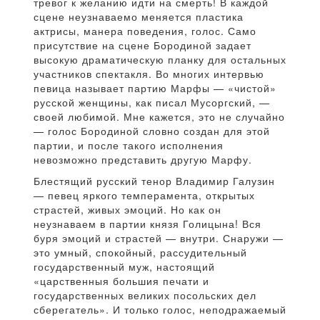
тревог к желанию идти на смерть! В каждой
сцене неузнаваемо меняется пластика
актрисы, манера поведения, голос. Само
присутствие на сцене Бородиной задает
высокую драматическую планку для остальных
участников спектакля. Во многих интервью
певица называет партию Марфы — «чистой»
русской женщины, как писал Мусоргский, —
своей любимой. Мне кажется, это не случайно
— голос Бородиной словно создан для этой
партии, и после такого исполнения
невозможно представить другую Марфу.
Блестящий русский тенор Владимир Галузин
— певец яркого темперамента, открытых
страстей, живых эмоций. Но как он
неузнаваем в партии князя Голицына! Вся
буря эмоций и страстей — внутри. Снаружи —
это умный, спокойный, рассудительный
государственный муж, настоящий
«царственныя большия печати и
государственных великих посольских дел
сберегатель». И только голос, неподражаемый