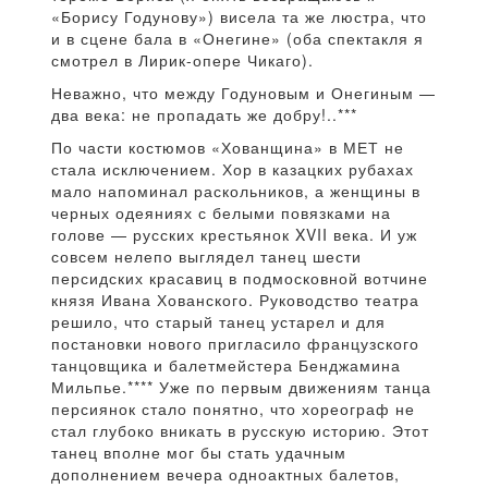
«Борису Годунову») висела та же люстра, что
и в сцене бала в «Онегине» (оба спектакля я
смотрел в Лирик-опере Чикаго).
Неважно, что между Годуновым и Онегиным —
два века: не пропадать же добру!..***
По части костюмов «Хованщина» в МЕТ не
стала исключением. Хор в казацких рубахах
мало напоминал раскольников, а женщины в
черных одеяниях с белыми повязками на
голове — русских крестьянок XVII века. И уж
совсем нелепо выглядел танец шести
персидских красавиц в подмосковной вотчине
князя Ивана Хованского. Руководство театра
решило, что старый танец устарел и для
постановки нового пригласило французского
танцовщика и балетмейстера Бенджамина
Мильпье.**** Уже по первым движениям танца
персиянок стало понятно, что хореограф не
стал глубоко вникать в русскую историю. Этот
танец вполне мог бы стать удачным
дополнением вечера одноактных балетов,