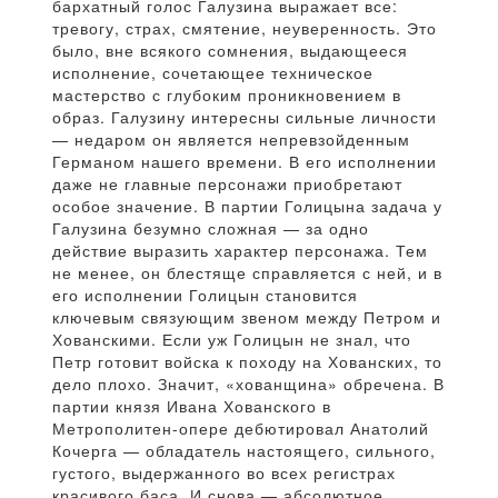
бархатный голос Галузина выражает все:
тревогу, страх, смятение, неуверенность. Это
было, вне всякого сомнения, выдающееся
исполнение, сочетающее техническое
мастерство с глубоким проникновением в
образ. Галузину интересны сильные личности
— недаром он является непревзойденным
Германом нашего времени. В его исполнении
даже не главные персонажи приобретают
особое значение. В партии Голицына задача у
Галузина безумно сложная — за одно
действие выразить характер персонажа. Тем
не менее, он блестяще справляется с ней, и в
его исполнении Голицын становится
ключевым связующим звеном между Петром и
Хованскими. Если уж Голицын не знал, что
Петр готовит войска к походу на Хованских, то
дело плохо. Значит, «хованщина» обречена. В
партии князя Ивана Хованского в
Метрополитен-опере дебютировал Анатолий
Кочерга — обладатель настоящего, сильного,
густого, выдержанного во всех регистрах
красивого баса. И снова — абсолютное