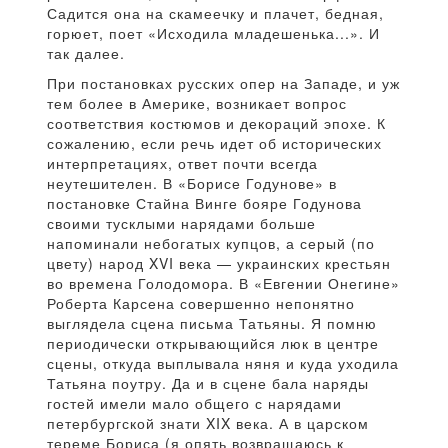
Садится она на скамеечку и плачет, бедная,
горюет, поет «Исходила младешенька...». И
так далее.
При постановках русских опер на Западе, и уж
тем более в Америке, возникает вопрос
соответствия костюмов и декораций эпохе. К
сожалению, если речь идет об исторических
интерпретациях, ответ почти всегда
неутешителен. В «Борисе Годунове» в
постановке Стайна Винге бояре Годунова
своими тусклыми нарядами больше
напоминали небогатых купцов, а серый (по
цвету) народ XVI века — украинских крестьян
во времена Голодомора. В «Евгении Онегине»
Роберта Карсена совершенно непонятно
выглядела сцена письма Татьяны. Я помню
периодически открывающийся люк в центре
сцены, откуда выплывала няня и куда уходила
Татьяна поутру. Да и в сцене бала наряды
гостей имели мало общего с нарядами
петербургской знати XIX века. А в царском
тереме Бориса (я опять возвращаюсь к