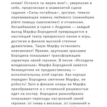
княже! Остался ты верен мне!», уверенная в
себе, пророческая в знаменитой сцене
гадания «Силы потайные», кроткая, тяжело
переживающая измену любимого (нежнейшее
piano певицы ошеломляет) и отчаянная,
бесшабашная в сцене с Андреем — каждый
выход Марфы-Бородиной превращается в
настоящий театр прекрасного пения и игры,
достигая в финале высокой степени
драматизма. Такую Марфу остановить
невозможно! Яркими, крупными красками
Бородина показывает трансформацию
характера своей героини. В песне «Исходила
младешенька» Марфа Бородиной кажется
беззащитнее ее предшественниц —
исполнительниц этой партии. Как хорошо
передает Бородина смятение Марфы, ее
робость! Зато в финале оперы ее Марфа
преображается и с отчаянной решимостью
идет на костер. Бородина разнообразно
показывает переходы настроений своей
героини: от гнева к веселью, от сомнений и