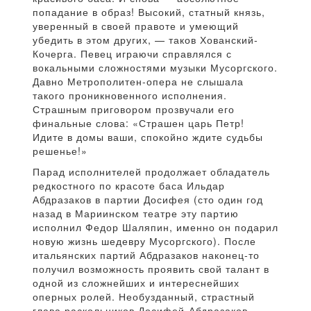
попадание в образ! Высокий, статный князь,
уверенный в своей правоте и умеющий
убедить в этом других, — таков Хованский-
Кочерга. Певец играючи справлялся с
вокальными сложностями музыки Мусоргского.
Давно Метрополитен-опера не слышала
такого проникновенного исполнения.
Страшным приговором прозвучали его
финальные слова: «Страшен царь Петр!
Идите в домы ваши, спокойно ждите судьбы
решенье!»
Парад исполнителей продолжает обладатель
редкостного по красоте баса Ильдар
Абдразаков в партии Досифея (сто один год
назад в Мариинском театре эту партию
исполнил Федор Шаляпин, именно он подарил
новую жизнь шедевру Мусоргского). После
итальянских партий Абдразаков наконец-то
получил возможность проявить свой талант в
одной из сложнейших и интереснейших
оперных ролей. Необузданный, страстный
глава раскольников Досифей-Абдразаков