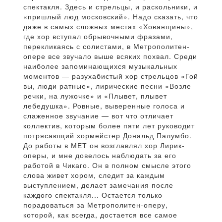
спектакля. Здесь и стрельцы, и раскольники, и
«пришлый люд московский». Надо сказать, что
даже в самых сложных местах «Хованщины»,
где хор вступал обрывочными фразами,
перекликаясь с солистами, в Метрополитен-
опере все звучало выше всяких похвал. Среди
наиболее запоминающихся музыкальных
моментов — разухабистый хор стрельцов «Гой
вы, люди ратные», лирические песни «Возле
речки, на лужочке» и «Плывет, плывет
лебедушка». Ровные, выверенные голоса и
слаженное звучание — вот что отличает
коллектив, которым более пяти лет руководит
потрясающий хормейстер Дональд Палумбо.
До работы в МЕТ он возглавлял хор Лирик-
оперы, и мне довелось наблюдать за его
работой в Чикаго. Он в полном смысле этого
слова живет хором, следит за каждым
выступлением, делает замечания после
каждого спектакля... Остается только
порадоваться за Метрополитен-оперу,
которой, как всегда, достается все самое