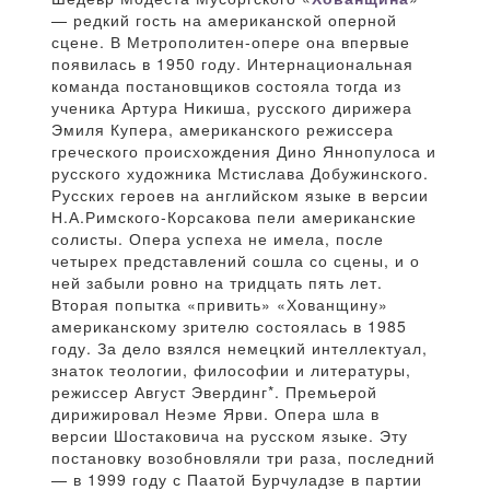
— редкий гость на американской оперной
сцене. В Метрополитен-опере она впервые
появилась в 1950 году. Интернациональная
команда постановщиков состояла тогда из
ученика Артура Никиша, русского дирижера
Эмиля Купера, американского режиссера
греческого происхождения Дино Яннопулоса и
русского художника Мстислава Добужинского.
Русских героев на английском языке в версии
Н.А.Римского-Корсакова пели американские
солисты. Опера успеха не имела, после
четырех представлений сошла со сцены, и о
ней забыли ровно на тридцать пять лет.
Вторая попытка «привить» «Хованщину»
американскому зрителю состоялась в 1985
году. За дело взялся немецкий интеллектуал,
знаток теологии, философии и литературы,
режиссер Август Эвердинг*. Премьерой
дирижировал Неэме Ярви. Опера шла в
версии Шостаковича на русском языке. Эту
постановку возобновляли три раза, последний
— в 1999 году с Паатой Бурчуладзе в партии