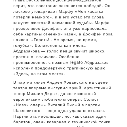
верит, что восстание закончится победой. Он
ласково уговаривает Марфу «Моя касатка,
потерпи немного», и в его устах эти слова
кажутся жестокой насмешкой судьбы. Марфа
прозорливее Досифея, она уже нарисовала
себе картины огненной казни, а Досифей пока
наивен: «Гореть!.. Не время, не время,
голубка». Великолепна кантилена
Абдразакова — голос певца звучит широко,
протяжно, величаво. Особенно
проникновенно, с нежным legato Абдразаков
исполнил предсмертную трагическую арию
«Здесь, на этом месте».
В партии князя Андрея Хованского на сцене
театра впервые выступил яркий, артистичный
тенор Михаил Дидык, давно известный
европейским любителям оперы. Солист
«Новой оперы» Виталий Билый в партии
Шакловитого — еще одна удача спектакля.
Партия эта небольшая, но, как сказал один
баритон, очень коварная с технической точки