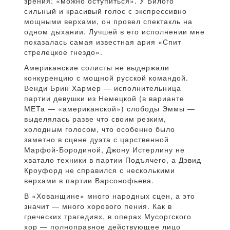
зрения: «можно оступиться». У Билого
сильный и красивый голос с экспрессивно
мощными верхами, он провел спектакль на
одном дыхании. Лучшей в его исполнении мне
показалась самая известная ария «Спит
стрелецкое гнездо».
Американские солисты не выдержали
конкуренцию с мощной русской командой.
Венди Брин Хармер — исполнительница
партии девушки из Немецкой (в варианте
МЕТа — «американской») слободы Эммы —
выделялась разве что своим резким,
холодным голосом, что особенно было
заметно в сцене дуэта с царственной
Марфой-Бородиной, Джону Истерлину не
хватало техники в партии Подъячего, а Дэвид
Кроуфорд не справился с несколькими
верхами в партии Варсонофьева.
В «Хованщине» много народных сцен, а это
значит — много хорового пения. Как в
греческих трагедиях, в операх Мусоргского
хор — полноправное действующее лицо