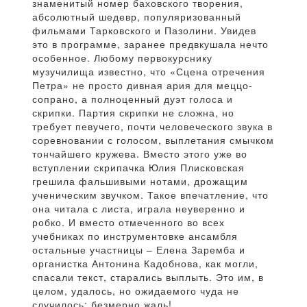
знаменитый номер баховского творения,
абсолютный шедевр, популяризованный
фильмами Тарковского и Пазолини. Увидев
это в программе, заранее предвкушала нечто
особенное. Любому первокурснику
музучилища известно, что «Сцена отречения
Петра» не просто дивная ария для меццо-
сопрано, а полноценный дуэт голоса и
скрипки. Партия скрипки не сложна, но
требует певучего, почти человеческого звука в
соревновании с голосом, выплетания смычком
тончайшего кружева. Вместо этого уже во
вступлении скрипачка Юлия Плисковская
грешила фальшивыми нотами, дрожащим
ученическим звучком. Такое впечатление, что
она читала с листа, играла неуверенно и
робко. И вместо отмеченного во всех
учебниках по инструментовке ансамбля
остальные участницы – Елена Заремба и
органистка Антонина Кадобнова, как могли,
спасали текст, старались выплыть. Это им, в
целом, удалось, но ожидаемого чуда не
случилось: безмерно жаль!