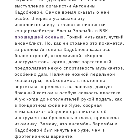
выступление органистки Антонины
Кадобновой. Самое время сказать о ней
особо. Впервые услышала эту
исполнительницу в качестве пианистки-
концертмейстера Елены Зарембы в БЗК
прошедшей осенью
. Тонкий музыкант, чуткий
ансамблист. Но, как ни странно это покажется,
за роялем Антонина Кадобнова казалась
более строгой, академичной. «Король
инструментов», орган, даже портативный,
предполагает некую спортивность музыкантов,
особенно дам. Наличие ножной педальной
клавиатуры, необходимость постоянно
вертеться-перелезать на лавочку, диктует
брючный костюм и особую ловкость пластики.
А уж когда до исполнителей рукой подать, как
в Концертном фойе на Яузе, озорная
«гимнастика» общения органистки с её
инструментом бросалась в глаза, придавала
изюминку. Замечу, что ансамбль Зарембы и
Кадобновой был ничуть не хуже, чем в
фортепианном варианте.