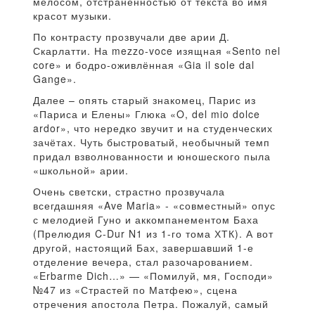
мелосом, отстранённостью от текста во имя
красот музыки.
По контрасту прозвучали две арии Д.
Скарлатти. На mezzo-voce изящная «Sento nel
core» и бодро-оживлённая «Gia il sole dal
Gange».
Далее – опять старый знакомец, Парис из
«Париса и Елены» Глюка «O, del mio dolce
ardor», что нередко звучит и на студенческих
зачётах. Чуть быстроватый, необычный темп
придал взволнованности и юношеского пыла
«школьной» арии.
Очень светски, страстно прозвучала
всегдашняя «Ave Maria» - «совместный» опус
с мелодией Гуно и аккомпанементом Баха
(Прелюдия C-Dur N1 из 1-го тома ХТК). А вот
другой, настоящий Бах, завершавший 1-е
отделение вечера, стал разочарованием.
«Erbarme Dich…» — «Помилуй, мя, Господи»
№47 из «Страстей по Матфею», сцена
отречения апостола Петра. Пожалуй, самый