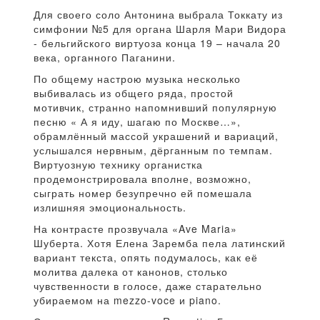
Для своего соло Антонина выбрала Токкату из
симфонии №5 для органа Шарля Мари Видора
- бельгийского виртуоза конца 19 – начала 20
века, органного Паганини.
По общему настрою музыка несколько
выбивалась из общего ряда, простой
мотивчик, странно напомнивший популярную
песню « А я иду, шагаю по Москве…»,
обрамлённый массой украшений и вариаций,
услышался нервным, дёрганным по темпам.
Виртуозную технику органистка
продемонстрировала вполне, возможно,
сыграть номер безупречно ей помешала
излишняя эмоциональность.
На контрасте прозвучала «Ave Maria»
Шуберта. Хотя Елена Заремба пела латинский
вариант текста, опять подумалось, как её
молитва далека от канонов, столько
чувственности в голосе, даже старательно
убираемом на mezzo-voce и piano.