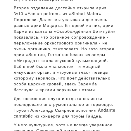
Второе отделение достойно открыла ария
№10 «Fac un potrem» из «Stabat Mater»
Перголези. Далее мы услышали две очень
разные арии Моцарта. В первой из них, арии
Карми из кантаты «Освобождённая Ветилуйя»
показалась, что органное сопровождение -
переложение оркестрового оригинала - не
очень органично, тяжеловато. Но зато вторая
ария «Son reo, l’error confesso» из оперы
«Митридат» стала звуковой кульминацией.
Всё в ней было «на месте» - и мощный
ликующий орган, и «трубный глас» певицы,
которому верилось, что поёт действительно
особа царских кровей, здесь Заремба
блеснула и яркими верхними нотами.
Для освежения слуха и отдыха солистки
последовало инструментальное интермеццо.
Трубач Александр Смирнов исполнил Andante
cantabile из концерта для трубы Гайдна.
У него культурное, хотя не всегда уверенное
звучание. Следующий номер – сольное