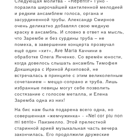
Следующая молитва - «Repentir» Гуно -
поразила широчайшей кантиленной мелодией
и редким ансамблем голоса, органа и
засурдиненной трубы. Александр Смирнов
очень деликатно добавлял свою медную
краску в ансамбль. И словно в ответ на мысль,
что Зарембе и без сурдины труба – не
помеха, в завершение концерта прозвучал
ещё один «хит», Ave Maria Каччини в
обработке Олега Янченко. Со времён юности,
когда довелось слышать ансамбль Тимофея
Докшицера с Ириной Архиповой, не
встречалась в принципе с этим великолепным
сочетанием – меццо-сопрано и труба. Лишь
избранные певицы могут себе позволить
состязание с голосом металла, и Елена
Заремба одна из них!
На бис нам была подарена всего одна, но
совершенная «жемчужинка» - «Nel cor piu non
mi sento» Паизиелло. Этой прелестной
старинной арией музыкальная часть вечера
закончилась. Его продолжили дружеские