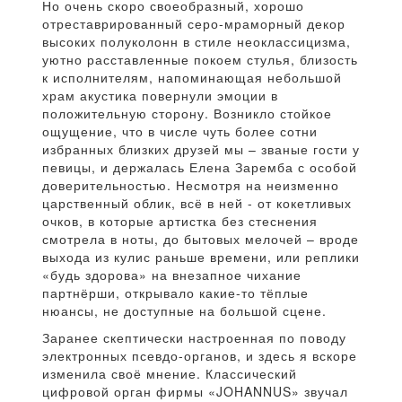
Но очень скоро своеобразный, хорошо
отреставрированный серо-мраморный декор
высоких полуколонн в стиле неоклассицизма,
уютно расставленные покоем стулья, близость
к исполнителям, напоминающая небольшой
храм акустика повернули эмоции в
положительную сторону. Возникло стойкое
ощущение, что в числе чуть более сотни
избранных близких друзей мы – званые гости у
певицы, и держалась Елена Заремба с особой
доверительностью. Несмотря на неизменно
царственный облик, всё в ней - от кокетливых
очков, в которые артистка без стеснения
смотрела в ноты, до бытовых мелочей – вроде
выхода из кулис раньше времени, или реплики
«будь здорова» на внезапное чихание
партнёрши, открывало какие-то тёплые
нюансы, не доступные на большой сцене.
Заранее скептически настроенная по поводу
электронных псевдо-органов, и здесь я вскоре
изменила своё мнение. Классический
цифровой орган фирмы «JOHANNUS» звучал