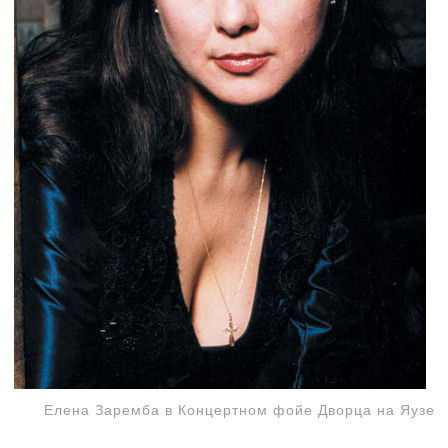
Елена Заремба в Концертном фойе Дворца на Яузе