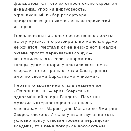
фальцетом. От того их относительно скромная
динамика, упор на виртуозность,
ограниченный выбор репертуара,
представляющего часто лишь исторический
интерес.
Голос певицы настолько естественно ложится
на эту музыку, что разбирать по мелочам даже
не хочется. Местами от её низких нот в малой
октаве просто перехватывало дух –
вспомнилось, что если тенорам или
колоратурам в старину платили золотом за
«верха», то контральто, как и басы, ценны
именно своими бархатными «низами».
Первым откровением стала знаменитая
«Ombra mai fu» – ария Ксеркса из
одноимённой оперы Генделя. Памятны
мужские интерпретации этого почти
«шлягера», от Марио дель Монако до Дмитрия
Хворостовского. И если у них в звучании хоть
условно присутствовал грозный персидский
владыка, то Елена покорила абсолютным