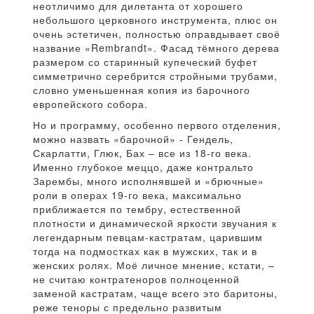
неотличимо для дилетанта от хорошего
небольшого церковного инструмента, плюс он
очень эстетичен, полностью оправдывает своё
название «Rembrandt». Фасад тёмного дерева
размером со старинный купеческий буфет
симметрично серебрится стройными трубами,
словно уменьшенная копия из барочного
европейского собора.
Но и программу, особенно первого отделения,
можно назвать «барочной» - Гендель,
Скарлатти, Глюк, Бах – все из 18-го века.
Именно глубокое меццо, даже контральто
Зарембы, много исполнявшей и «брючные»
роли в операх 19-го века, максимально
приближается по тембру, естественной
плотности и динамической яркости звучания к
легендарным певцам-кастратам, царившим
тогда на подмостках как в мужских, так и в
женских ролях. Моё личное мнение, кстати, –
не считаю контратеноров полноценной
заменой кастратам, чаще всего это баритоны,
реже теноры с предельно развитым