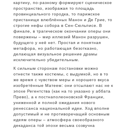
картину, по-разному формируют сценическое
пространство, изображая то площадь
провинциального городка, то парижское
пристанище влюблённых Манон и Де Грие, то
строгие нефы собора в Сен-Сюльписе. В
финале, в трагическом окончании оперы они
повержены – мир иллюзий Манон разрушен,
будущего у неё нет. Простая и понятная
метафора, но работающая безотказно,
делающая визуальное решение драмы
исключительно убедительным.
К сильным сторонам постановки можно
отнести также костюмы, с выдумкой, но в то
же время с чувством меры и хорошего вкуса
изобретённые Матеем: они отсылают нас не к
эпохе Регентства (как на то указано у аббата
Прево), а к постнаполеоновской Франции,
униженной и полной ожидания нового
ренессанса национальной идеи. Ход вполне
допустимый и не противоречащий основным
идеям оперы – атмосфера своеобразного
декаданса той эпохи весьма созвучна