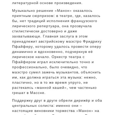
литературной основе произведения.
Музыкально решение «Манон» оказалось
приятным сюрпризом: в театре, где, казалось
бы, нет традиций исполнения французского
лирического репертуара, она прозвучала
стилистически достоверно и даже
захватывающе. Главная заслуга в этом
принадлежит австрийскому маэстро Фридриху
Пфайферу, которому удалось провести оперу
динамично и вдохновенно, подчеркнув её
лирическое начало. Оркестр театра с
Пфайфером играл исключительно точно и
профессионально, было очевидно, что
маэстро сумел зажечь музыкантов, объяснить
им, как должна играться эта музыка: нежно,
пластично, но в то же время упруго, не
растекаясь «манной кашей», чем частенько
грешат в Массне.
Поддержку друг в друге обрели дирижёр и оба
центральных солиста: именно они –
настоящие виновники торжества «Манон» на