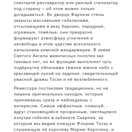
спектакля реставратор или умелый стилизатор
под старину – об этом можно только
догадываться. Во дворце Фарнезе стены
закрыты массивными гобеленами,
отсылающими в веку барокко, парадные,
огромные, тяжёлые, они прекрасно
формируют атмосферу угнетения и
несвободы в этом царстве всесильного
начальника римской жандармерии. В замке
Святого Ангела живописных полотен как
таковых нет, но их функцию выполняет чуть
подёрнутое облачками тёмное южное небо с
красавицей-луной на заднике, свидетельницей
ужасной драмы Тоски и её возлюбленного.
Режиссура постановки традиционна, но не
лишена оригинальных находок, которые
принимаешь сразу и наблюдаешь с
интересом. Самые эффектные, пожалуй, -
вдруг становящийся прозрачным, светящимся
изнутри гобелен в кабинете Скарпиа, за
которым мы видим поющую Флорию Тоску и
слушающую её королеву Марию-Каролину, и