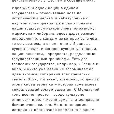
действительно лучше, чем в соседней ФРГ.
Идея жизни одной нации в едином
государстве – относительно нова по
историческим меркам и небезупречна с
научной точки зрения. Да и само понятие
нации трактуется наукой очень по-разному:
марксисты и либералы здесь дадут разные
определение, с каждым из которых вы в чем-
то согласитесь, а в чем-то нет. И раньше
существовали, и сегодня существуют нации,
национальности, народности, разделённые
государственными границами. Есть два
греческих государства, например, - Греция и
Кипр, и никто уже давно не вспоминает об
идее энозиса, собирания всех греческих
земель. Хотя, кто знает, возможно, когда-то к
этому снова вернутся – история тоже имеет
спиралевидый вектор развития. С Молдавией
тоже все не просто – вроде культурно,
этнически и религиозно румыны и молдаване
близки очень сильно. Но в то же время
история их проживания совместно в одном