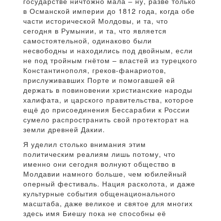
государстве ничтожно мала – ну, разве только
в Османской империи до 1812 года, когда обе
части исторической Молдовы, и та, что
сегодня в Румынии, и та, что является
самостоятельной, одинаково были
несвободны и находились под двойным, если
не под тройным гнётом – властей из турецкого
Константинополя, греков-фанариотов,
прислуживавших Порте и помогавшей ей
держать в повиновении христианские народы
халифата, и царского правительства, которое
ещё до присоединения Бессарабии к России
сумело распространить свой протекторат на
земли древней Дакии.
Я уделил столько внимания этим
политическим реалиям лишь потому, что
именно они сегодня волнуют общество в
Молдавии намного больше, чем юбилейный
оперный фестиваль. Нация расколота, и даже
культурные события общенационального
масштаба, даже великое и святое для многих
здесь имя Биешу пока не способны её