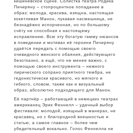
кишинёвской сцене. Солистка театра Родика
Пичиряну – стопроцентное попадание в
образ: молода, красива, изящна, настоящая
кокетливая Манон, лукавая насмешница, не
безнадёжно испорченная, но по большому
счёту не способная к настоящему
исправлению. Всю эту богатую гамму нюансов
в поведении и мотивах её героини Пичиряну
удаётся передать с помощью своего
очевидного женского обаяния, действующего
безотказно, а ещё, что не менее важно, с
помощью своего инструмента – нежного
лирического сопрано приятного тембра, не
гедонистически красивого, но мягкого и
гибкого, словом, также как и визуальный
образ, абсолютно подходящего для Манон.
Её партнёр – работающий в немецких театрах
американец Эрик Феннелл – удачный выбор
фестиваля: молодой, изящный в манерах, не
красавец, но с благородной внешностью и
статью, а самое главное – более чем
убедительный вокально. Голос Феннелла не