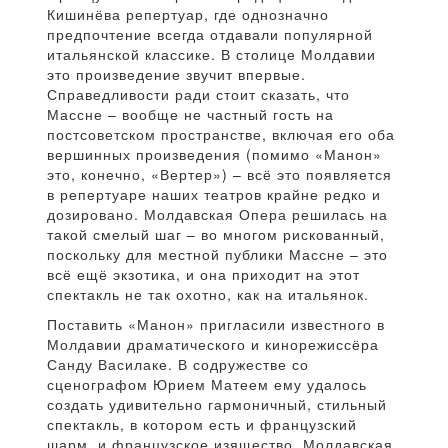
Кишинёва репертуар, где однозначно
предпочтение всегда отдавали популярной
итальянской классике. В столице Молдавии
это произведение звучит впервые.
Справедливости ради стоит сказать, что
Массне – вообще не частный гость на
постсоветском пространстве, включая его оба
вершинных произведения (помимо «Манон»
это, конечно, «Вертер») – всё это появляется
в репертуаре наших театров крайне редко и
дозировано. Молдавская Опера решилась на
такой смелый шаг – во многом рискованный,
поскольку для местной публики Массне – это
всё ещё экзотика, и она приходит на этот
спектакль не так охотно, как на итальянок.
Поставить «Манон» пригласили известного в
Молдавии драматического и кинорежиссёра
Санду Василаке. В содружестве со
сценографом Юрием Матеем ему удалось
создать удивительно гармоничный, стильный
спектакль, в котором есть и французский
шарм, и французское изящество. Молдавская