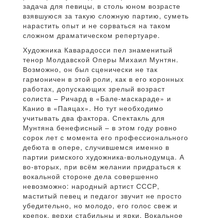
задача для певицы, в столь юном возрасте
взявшуюся за такую сложную партию, суметь
нарастить опыт и не сорваться на таком
сложном драматическом репертуаре.
Художника Каварадосси пел знаменитый
тенор Молдавской Оперы Михаил Мунтян.
Возможно, он был сценически не так
гармоничен в этой роли, как в его коронных
работах, допускающих зрелый возраст
солиста – Ричард в «Бале-маскараде» и
Канио в «Паяцах». Но тут необходимо
учитывать два фактора. Спектакль для
Мунтяна бенефисный – в этом году ровно
сорок лет с момента его профессионального
дебюта в опере, случившемся именно в
партии римского художника-вольнодумца. А
во-вторых, при всём желании придраться к
вокальной стороне дела совершенно
невозможно: народный артист СССР,
маститый певец и педагог звучит не просто
убедительно, но молодо, его голос свеж и
крепок, верхи стабильны и ярки. Вокальное