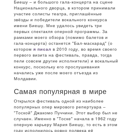
Биешу – и большого гала-концерта на сцене
Национального дворца, в котором принимали
участие солисты театра, приглашённые
звёзды и победители вокального конкурса
имени Биешу. Мне удалось увидеть три
первых спектакля оперной программы. За
рамками моего обзора (помимо балетов и
гала-концерта) останется "Бал-маскарад" (о
котором
я писал
в 2010 году, во время своего
первого визита на фестиваль, правда, тогда
пели совсем другие исполнители) и вокальный
конкурс, поскольку его прослушивания
начались уже после моего отъезда из
Молдавии.
Самая популярная в мире
Открылся фестиваль одной из наиболее
популярных опер мирового репертуара –
"Тоской" Джакомо Пуччини. Этот выбор был не
случаен. Именно в "Тоске" начала в 1962 году
оперную карьеру Мария Биешу, то есть в этом
году исполнилось ровно полвека её