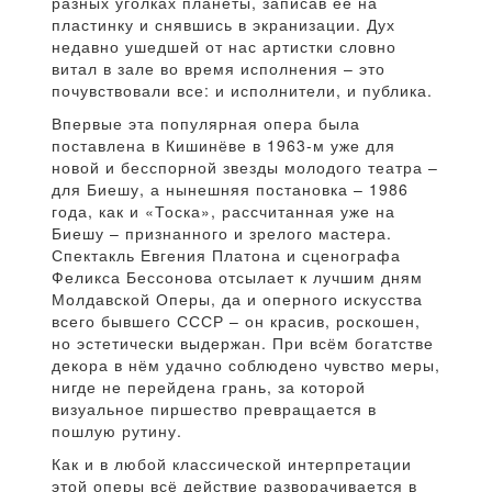
разных уголках планеты, записав её на
пластинку и снявшись в экранизации. Дух
недавно ушедшей от нас артистки словно
витал в зале во время исполнения – это
почувствовали все: и исполнители, и публика.
Впервые эта популярная опера была
поставлена в Кишинёве в 1963-м уже для
новой и бесспорной звезды молодого театра –
для Биешу, а нынешняя постановка – 1986
года, как и «Тоска», рассчитанная уже на
Биешу – признанного и зрелого мастера.
Спектакль Евгения Платона и сценографа
Феликса Бессонова отсылает к лучшим дням
Молдавской Оперы, да и оперного искусства
всего бывшего СССР – он красив, роскошен,
но эстетически выдержан. При всём богатстве
декора в нём удачно соблюдено чувство меры,
нигде не перейдена грань, за которой
визуальное пиршество превращается в
пошлую рутину.
Как и в любой классической интерпретации
этой оперы всё действие разворачивается в