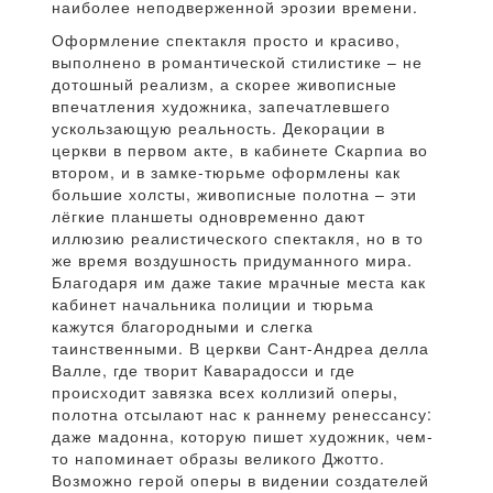
наиболее неподверженной эрозии времени.
Оформление спектакля просто и красиво,
выполнено в романтической стилистике – не
дотошный реализм, а скорее живописные
впечатления художника, запечатлевшего
ускользающую реальность. Декорации в
церкви в первом акте, в кабинете Скарпиа во
втором, и в замке-тюрьме оформлены как
большие холсты, живописные полотна – эти
лёгкие планшеты одновременно дают
иллюзию реалистического спектакля, но в то
же время воздушность придуманного мира.
Благодаря им даже такие мрачные места как
кабинет начальника полиции и тюрьма
кажутся благородными и слегка
таинственными. В церкви Сант-Андреа делла
Валле, где творит Каварадосси и где
происходит завязка всех коллизий оперы,
полотна отсылают нас к раннему ренессансу:
даже мадонна, которую пишет художник, чем-
то напоминает образы великого Джотто.
Возможно герой оперы в видении создателей