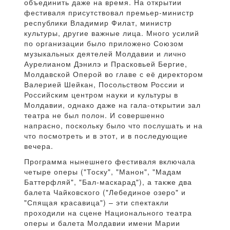
объединить даже на время. На открытии
фестиваля присутствовал премьер-министр
республики Владимир Филат, министр
культуры, другие важные лица. Много усилий
по организации было приложено Союзом
музыкальных деятелей Молдавии и лично
Аурелианом Дэнилэ и Прасковьей Бергие,
Молдавской Оперой во главе с её директором
Валерией Шейкан, Посольством России и
Российским центром науки и культуры в
Молдавии, однако даже на гала-открытии зал
театра не был полон. И совершенно
напрасно, поскольку было что послушать и на
что посмотреть и в этот, и в последующие
вечера.
Программа нынешнего фестиваля включала
четыре оперы ("Тоску", "Манон", "Мадам
Баттерфляй", "Бал-маскарад"), а также два
балета Чайковского ("Лебединое озеро" и
"Спящая красавица") – эти спектакли
проходили на сцене Национального театра
оперы и балета Молдавии имени Марии