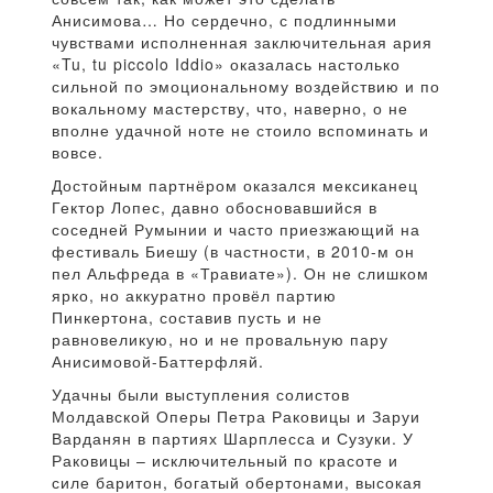
Анисимова… Но сердечно, с подлинными
чувствами исполненная заключительная ария
«Tu, tu piccolo Iddio» оказалась настолько
сильной по эмоциональному воздействию и по
вокальному мастерству, что, наверно, о не
вполне удачной ноте не стоило вспоминать и
вовсе.
Достойным партнёром оказался мексиканец
Гектор Лопес, давно обосновавшийся в
соседней Румынии и часто приезжающий на
фестиваль Биешу (в частности, в 2010-м он
пел Альфреда в «Травиате»). Он не слишком
ярко, но аккуратно провёл партию
Пинкертона, составив пусть и не
равновеликую, но и не провальную пару
Анисимовой-Баттерфляй.
Удачны были выступления солистов
Молдавской Оперы Петра Раковицы и Заруи
Варданян в партиях Шарплесса и Сузуки. У
Раковицы – исключительный по красоте и
силе баритон, богатый обертонами, высокая