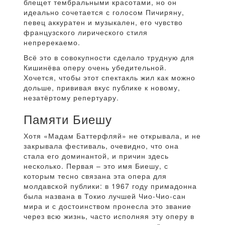
блещет тембральными красотами, но он
идеально сочетается с голосом Пичиряну,
певец аккуратен и музыкален, его чувство
французского лирического стиля
непререкаемо.
Всё это в совокупности сделало трудную для
Кишинёва оперу очень убедительной.
Хочется, чтобы этот спектакль жил как можно
дольше, прививая вкус публике к новому,
незатёртому репертуару.
Памяти Биешу
Хотя «Мадам Баттерфляй» не открывала, и не
закрывала фестиваль, очевидно, что она
стала его доминантой, и причин здесь
несколько. Первая – это имя Биешу, с
которым тесно связана эта опера для
молдавской публики: в 1967 году примадонна
была названа в Токио лучшей Чио-Чио-сан
мира и с достоинством пронесла это звание
через всю жизнь, часто исполняя эту оперу в