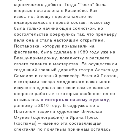
сценического дебюта. Тогда "Тоска" была
впервые поставлена в Кишинёве. Как
известно, Биешу первоначально не
планировалась в первый состав, поскольку
была только начинающей солисткой, но
обстоятельства обернулись так, что премьеру
пела она и стала настоящим открытием.
Постановка, которую показывали на
фестивале, была сделана в 1989 году уже на
Биешу-примадонну, вокалистку в расцвете
своего таланта и мастерства. Её осуществили
тогдашний главный дирижёр театра Александр
Самоилэ и главный режиссёр Евгений Платон,
с которыми звезда молдавского вокального
искусства сделала все свои самые важные
оперные работы и о которых особенно тепло
отзывалась
в интервью нашему журналу
,
данному в 2010 году. В содружестве с
Платоном творили художники Вячеслав
Окунев (сценография) и Ирина Пресс
(костюмы) – именно эта составляющая
спектакля по понятным причинам осталась