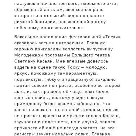
пастушок в начале третьего, тюремного акта,
обряженный ангелом, звонкое сопрано
которого и ангельский вид на парапете
римской бастилии, посвященной ангелу
небесному многозначительны.
Вокальное наполнение фестивальной «Тоски»
оказалось весьма интересным. Главную
героиню пригласили воплотить выпускницу
Молодёжной программы Большого театра
Светлану Касьян. Мне впервые довелось
видеть на сцене такую Тоску – молодую,
яркую, по-южному темпераментную,
порывистую, гибкую и грациозную: вокально
партия совсем не проста, особенно во втором
акте, и, как правило, её чаще поют более
зрелые певицы, поэтому увидеть юную
примадонну было весьма любопытно. Что
касается вокала, то, с одной стороны, нельзя
не признать красоты и яркости голоса Касьян,
звучности и полётности, но с другой, запаса
прочности ей ещё не всегда хватает, не все
регистры звучат идеально ровно. Главная