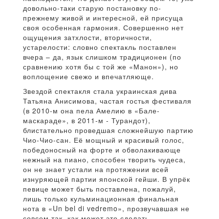
довольно-таки старую постановку по-
прежнему живой и интересной, ей присуща
своя особенная гармония. Совершенно нет
ощущения затхлости, вторичности,
устарелости: словно спектакль поставлен
вчера – да, язык слишком традиционен (по
сравнению хотя бы с той же «Манон»), но
воплощение свежо и впечатляюще.
Звездой спектакля стала украинская дива
Татьяна Анисимова, частая гостья фестиваля
(в 2010-м она пела Амелию в «Бале-
маскараде», в 2011-м - Турандот),
блистательно проведшая сложнейшую партию
Чио-Чио-сан. Её мощный и красивый голос,
победоносный на форте и обволакивающе
нежный на пиано, способен творить чудеса,
он не знает устали на протяжении всей
изнуряющей партии японской гейши. В упрёк
певице может быть поставлена, пожалуй,
лишь только кульминационная финальная
нота в «Un bel di vedremo», прозвучавшая не
совсем так, как может это сделать