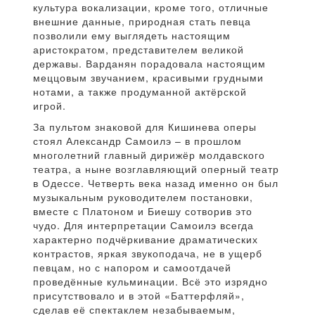
культура вокализации, кроме того, отличные
внешние данные, природная стать певца
позволили ему выглядеть настоящим
аристократом, представителем великой
державы. Варданян порадовала настоящим
меццовым звучанием, красивыми грудными
нотами, а также продуманной актёрской
игрой.
За пультом знаковой для Кишинева оперы
стоял Александр Самоилэ – в прошлом
многолетний главный дирижёр молдавского
театра, а ныне возглавляющий оперный театр
в Одессе. Четверть века назад именно он был
музыкальным руководителем постановки,
вместе с Платоном и Биешу сотворив это
чудо. Для интерпретации Самоилэ всегда
характерно подчёркивание драматических
контрастов, яркая звукоподача, не в ущерб
певцам, но с напором и самоотдачей
проведённые кульминации. Всё это изрядно
присутствовало и в этой «Баттерфляй»,
сделав её спектаклем незабываемым,