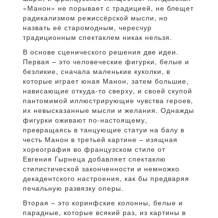
«Манон» не порывает с традицией, не блещет
радикализмом режиссёрской мысли, но
назвать её старомодным, чересчур
традиционным спектаклем никак нельзя.
В основе сценического решения две идеи.
Первая – это человеческие фигурки, белые и
безликие, сначала маленькие куколки, в
которые играет юная Манон, затем большие,
нависающие откуда-то сверху, и своей скупой
пантомимой иллюстрирующие чувства героев,
их невысказанные мысли и желания. Однажды
фигурки оживают по-настоящему,
превращаясь в танцующие статуи на балу в
честь Манон в третьей картине – изящная
хореография во французском стиле от
Евгения Гырнеца добавляет спектаклю
стилистической законченности и немножко
декадентского настроения, как бы предваряя
печальную развязку оперы.
Вторая – это коринфские колонны, белые и
парадные, которые всякий раз, из картины в