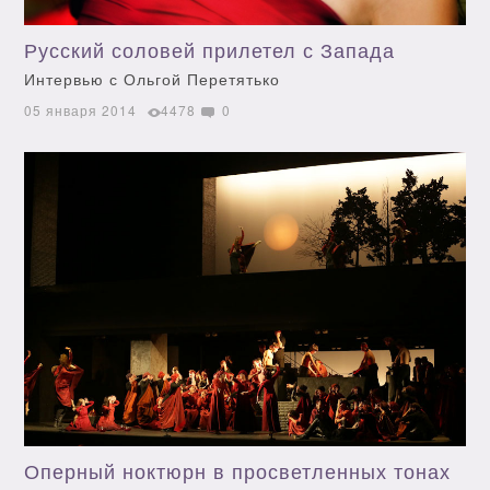
Русский соловей прилетел с Запада
Интервью с Ольгой Перетятько
05 января 2014
4478
0
Оперный ноктюрн в просветленных тонах