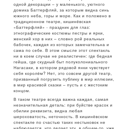
одной декорации – у маленького, уютного
домика Баттерфляй, за которым видна синь
южного неба, горы и море. Как и положено в
традиционном театре, кишинёвская
«Баттерфляй» - праздник для глаз:
этнографические костюмы пестры и ярки,
женский хор в них – словно рой реальных
бабочек, каждая из которых замечательна и
сама по себе. В этом смысле этот спектакль
ни в коем случае не реалистичен: где бедная
гейша, где скудный быт полуколониального
Нагасаки, в котором рядовой янки чувствует
себя королём? Нет, это совсем другой театр,
призванный погрузить публику в мир иллюзии,
в мир красивой сказки – пусть и с жестоким
концом.
В таком театре всегда важна каждая, самая
незначительная деталь: при буйстве красок и
обилии реквизита, видна любая
шероховатость, неточность. В кишинёвском
спектакле по счастью таких нестыковок не
наблюдается, что делает эту, в общем-то, уже