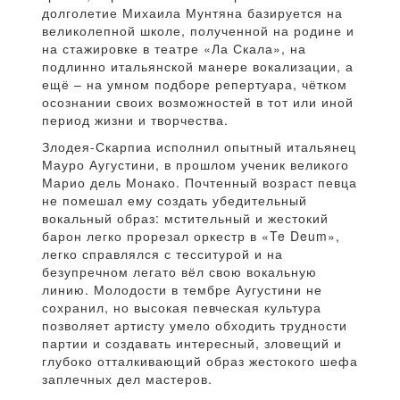
долголетие Михаила Мунтяна базируется на
великолепной школе, полученной на родине и
на стажировке в театре «Ла Скала», на
подлинно итальянской манере вокализации, а
ещё – на умном подборе репертуара, чётком
осознании своих возможностей в тот или иной
период жизни и творчества.
Злодея-Скарпиа исполнил опытный итальянец
Мауро Аугустини, в прошлом ученик великого
Марио дель Монако. Почтенный возраст певца
не помешал ему создать убедительный
вокальный образ: мстительный и жестокий
барон легко прорезал оркестр в «Te Deum»,
легко справлялся с тесситурой и на
безупречном легато вёл свою вокальную
линию. Молодости в тембре Аугустини не
сохранил, но высокая певческая культура
позволяет артисту умело обходить трудности
партии и создавать интересный, зловещий и
глубоко отталкивающий образ жестокого шефа
заплечных дел мастеров.