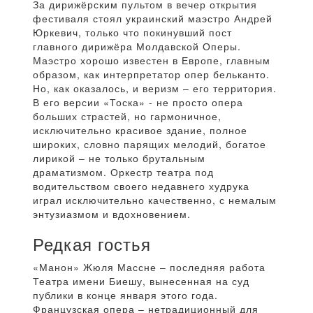
За дирижёрским пультом в вечер открытия
фестиваля стоял украинский маэстро Андрей
Юркевич, только что покинувший пост
главного дирижёра Молдавской Оперы.
Маэстро хорошо известен в Европе, главным
образом, как интерпретатор опер бельканто.
Но, как оказалось, и веризм – его территория.
В его версии «Тоска» - не просто опера
больших страстей, но гармоничное,
исключительно красивое здание, полное
широких, словно парящих мелодий, богатое
лирикой – не только брутальным
драматизмом. Оркестр театра под
водительством своего недавнего худрука
играл исключительно качественно, с немалым
энтузиазмом и вдохновением.
Редкая гостья
«Манон» Жюля Массне – последняя работа
Театра имени Биешу, вынесенная на суд
публики в конце января этого года.
Французская опера – нетрадиционный для