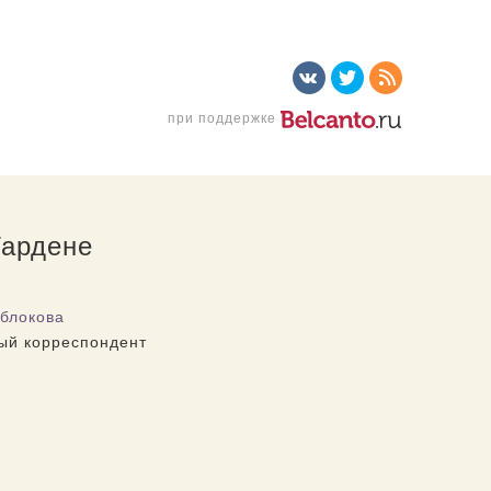
при поддержке
Гардене
блокова
ый корреспондент