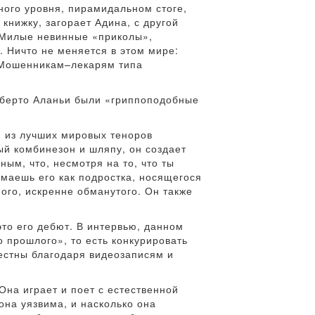
ного уровня, пирамидальном стоге,
книжку, загорает Адина, с другой
 Милые невинные «приколы»,
. Ничто не меняется в этом мире:
. Мошенникам–лекарям типа
оберто Аланьи были «гриппоподобные
н из лучших мировых теноров
ый комбинезон и шляпу, он создает
м, что, несмотря на то, что ты
имаешь его как подростка, носящегося
ого, искренне обманутого. Он также
то его дебют. В интервью, данном
о прошлого», то есть конкурировать
вестны благодаря видеозаписям и
Она играет и поет с естественной
 она уязвима, и насколько она