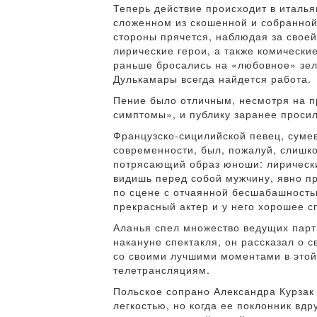
Теперь действие происходит в италья
сложенном из скошенной и собранной 
стороны прячется, наблюдая за свое
лирические герои, а также комически
раньше бросались на «любовное» зел
Дулькамары всегда найдется работа.
Пение было отличным, несмотря на п
симптомы», и публику заранее проси
Французско-сицилийской певец, сумев
современности, был, пожалуй, слишк
потрясающий образ юноши: лирически
видишь перед собой мужчину, явно пр
по сцене с отчаянной бесшабашность
прекрасный актер и у него хорошее сп
Аланья спел множество ведущих парт
накануне спектакля, он рассказал о 
со своими лучшими моментами в этой 
телетрансляциям.
Польское сопрано Александра Курзак 
легкостью, но когда ее поклонник вдр