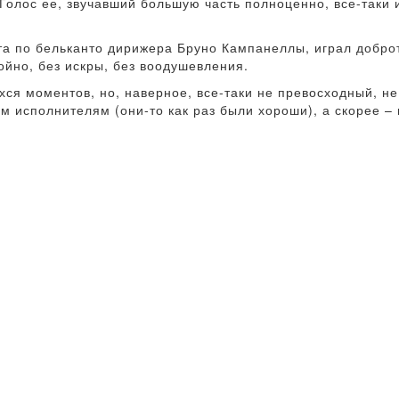
 Голос ее, звучавший большую часть полноценно, все-таки
та по бельканто дирижера Бруно Кампанеллы, играл добро
ойно, без искры, без воодушевления.
ся моментов, но, наверное, все-таки не превосходный, не
м исполнителям (они-то как раз были хороши), а скорее – 