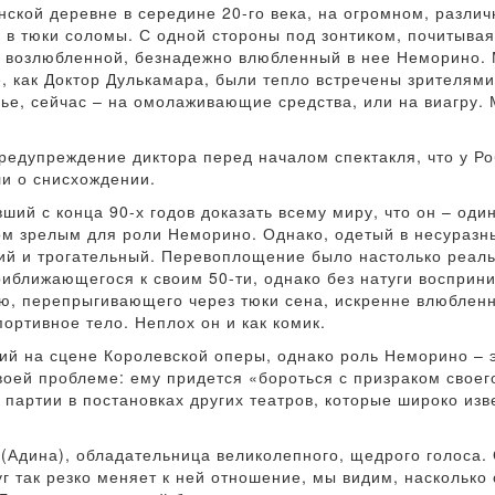
нской деревне в середине 20-го века, на огромном, различ
в тюки соломы. С одной стороны под зонтиком, почитывая 
й возлюбленной, безнадежно влюбленный в нее Неморино.
е, как Доктор Дулькамара, были тепло встречены зрителями
ье, сейчас – на омолаживающие средства, или на виагру
редупреждение диктора перед началом спектакля, что у Р
ли о снисхождении.
ший с конца 90-х годов доказать всему миру, что он – оди
ом зрелым для роли Неморино. Однако, одетый в несуразн
й и трогательный. Перевоплощение было настолько реальны
иближающегося к своим 50-ти, однако без натуги восприн
ю, перепрыгивающего через тюки сена, искренне влюбленн
ортивное тело. Неплох он и как комик.
ий на сцене Королевской оперы, однако роль Неморино – э
своей проблеме: ему придется «бороться с призраком своег
партии в постановках других театров, которые широко из
(Адина), обладательница великолепного, щедрого голоса. 
уг так резко меняет к ней отношение, мы видим, насколько