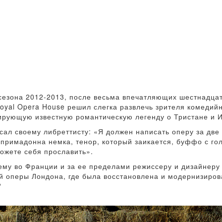
сезона 2012-2013, после весьма впечатляющих шестнадцат
oyal Opera House решил слегка развлечь зрителя комедийн
дирующую известную романтическую легенду о Тристане и 
сал своему либреттисту: «Я должен написать оперу за две
ь примадонна немка, тенор, который заикается, буффо с го
ожете себя прославить».
ему во Франции и за ее пределами режиссеру и дизайнеру
ой оперы Лондона, где была восстановлена и модернизиров
?