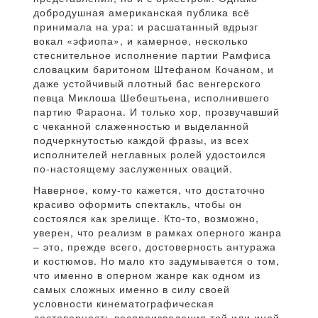
добродушная американская публика всё
принимала на ура: и расшатанный вдрызг
вокал «эфиопа», и камерное, несколько
стеснительное исполнение партии Рамфиса
словацким баритоном Штефаном Кочаном, и
даже устойчивый плотный бас венгерского
певца Миклоша Шебештьена, исполнившего
партию Фараона. И только хор, прозвучавший
с чеканной слаженностью и выделанной
подчеркнутостью каждой фразы, из всех
исполнителей неглавных ролей удостоился
по-настоящему заслуженных оваций.
Наверное, кому-то кажется, что достаточно
красиво оформить спектакль, чтобы он
состоялся как зрелище. Кто-то, возможно,
уверен, что реализм в рамках оперного жанра
– это, прежде всего, достоверность антуража
и костюмов. Но мало кто задумывается о том,
что именно в оперном жанре как одном из
самых сложных именно в силу своей
условности кинематографическая
достоверность воспроизведения той или иной