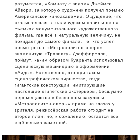
разумеется, «Комнату с видом» Джеймса
Айвори, за которую художник получил премию
Американской киноакадемии. Ощущение, что
оказываешься в голливудском павильоне на
съемках монументального художественного
фильма, где всё в натуральную величину, не
покидает до самого финала. Те, кто успел
посмотреть в «Метрополитен-опере»
знаменитую «Травиату» Дзеффирелли,
поймут, каким образом Куаранта использовал
сценическую машинерию в оформлении
«Аиды». Естественно, что при таком
сценографическом пиршестве, когда
гигантские конструкции, имитирующие
настоящие египетские экстерьеры, бесшумно
перемещаются в бездонном закулисье
«Метрополитен-оперы» прямо на глазах у
зрителя, режиссёрская работа отходит на
второй план, но, к сожалению, остается всё
ещё весьма заметной.