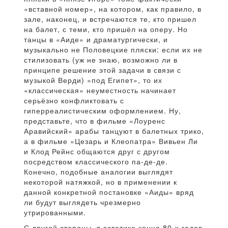
«вставной номер», на котором, как правило, в
зале, наконец, и встречаются те, кто пришел
на балет, с теми, кто пришёл на оперу. Но
танцы в «Аиде» и драматургически, и
музыкально не Половецкие пляски: если их не
стилизовать (уж не знаю, возможно ли в
принципе решение этой задачи в связи с
музыкой Верди) «под Египет», то их
«классическая» неуместность начинает
серьёзно конфликтовать с
гиперреалистическим оформлением. Ну,
представьте, что в фильме «Лоуренс
Аравийский» арабы танцуют в балетных трико,
а в фильме «Цезарь и Клеопатра» Вивьен Ли
и Клод Рейнс общаются друг с другом
посредством классического па-де-де.
Конечно, подобные аналогии выглядят
некоторой натяжкой, но в применении к
данной конкретной постановке «Аиды» вряд
ли будут выглядеть чрезмерно
утрированными.
С другой стороны, в эстетике конца 80-х годов