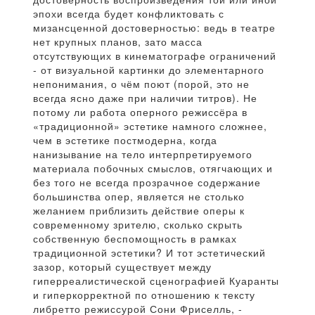
эпохи всегда будет конфликтовать с
мизансценной достоверностью: ведь в театре
нет крупных планов, зато масса
отсутствующих в кинематографе ограничений
- от визуальной картинки до элементарного
непонимания, о чём поют (порой, это не
всегда ясно даже при наличии титров). Не
потому ли работа оперного режиссёра в
«традиционной» эстетике намного сложнее,
чем в эстетике постмодерна, когда
нанизывание на тело интерпретируемого
материала побочных смыслов, отягчающих и
без того не всегда прозрачное содержание
большинства опер, является не столько
желанием приблизить действие оперы к
современному зрителю, сколько скрыть
собственную беспомощность в рамках
традиционной эстетики? И тот эстетический
зазор, который существует между
гиперреалистической сценографией Куаранты
и гиперкорректной по отношению к тексту
либретто режиссурой Сони Фриселль, -