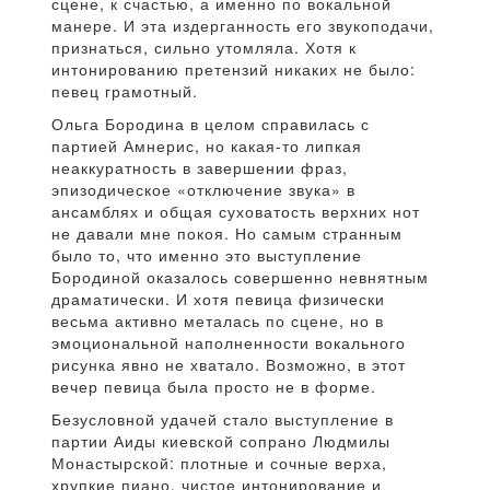
сцене, к счастью, а именно по вокальной
манере. И эта издерганность его звукоподачи,
признаться, сильно утомляла. Хотя к
интонированию претензий никаких не было:
певец грамотный.
Ольга Бородина в целом справилась с
партией Амнерис, но какая-то липкая
неаккуратность в завершении фраз,
эпизодическое «отключение звука» в
ансамблях и общая суховатость верхних нот
не давали мне покоя. Но самым странным
было то, что именно это выступление
Бородиной оказалось совершенно невнятным
драматически. И хотя певица физически
весьма активно металась по сцене, но в
эмоциональной наполненности вокального
рисунка явно не хватало. Возможно, в этот
вечер певица была просто не в форме.
Безусловной удачей стало выступление в
партии Аиды киевской сопрано Людмилы
Монастырской: плотные и сочные верха,
хрупкие пиано, чистое интонирование и