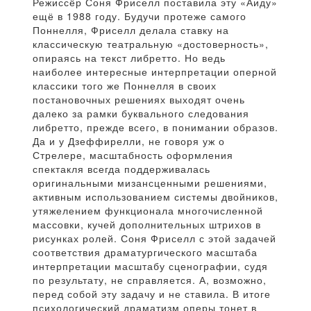
Режиссёр Соня Фриселл поставила эту «Аиду»
ещё в 1988 году. Будучи протеже самого
Поннелля, Фриселл делала ставку на
классическую театральную «достоверность»,
опираясь на текст либретто. Но ведь
наиболее интересные интерпретации оперной
классики того же Поннелля в своих
постановочных решениях выходят очень
далеко за рамки буквального следования
либретто, прежде всего, в понимании образов.
Да и у Дзеффирелли, не говоря уж о
Стрелере, масштабность оформления
спектакля всегда поддерживалась
оригинальными мизансценными решениями,
активным использованием системы двойников,
утяжелением функционала многочисленной
массовки, кучей дополнительных штрихов в
рисунках ролей. Соня Фриселл с этой задачей
соответствия драматургического масштаба
интерпретации масштабу сценографии, судя
по результату, не справляется. А, возможно,
перед собой эту задачу и не ставила. В итоге
психологический драматизм оперы тонет в