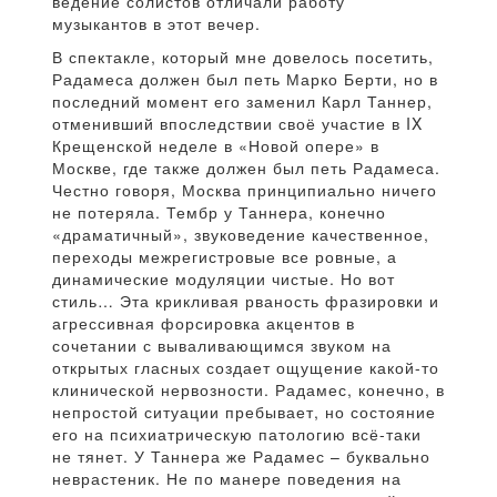
ведение солистов отличали работу
музыкантов в этот вечер.
В спектакле, который мне довелось посетить,
Радамеса должен был петь Марко Берти, но в
последний момент его заменил Карл Таннер,
отменивший впоследствии своё участие в IX
Крещенской неделе в «Новой опере» в
Москве, где также должен был петь Радамеса.
Честно говоря, Москва принципиально ничего
не потеряла. Тембр у Таннера, конечно
«драматичный», звуковедение качественное,
переходы межрегистровые все ровные, а
динамические модуляции чистые. Но вот
стиль… Эта крикливая рваность фразировки и
агрессивная форсировка акцентов в
сочетании с вываливающимся звуком на
открытых гласных создает ощущение какой-то
клинической нервозности. Радамес, конечно, в
непростой ситуации пребывает, но состояние
его на психиатрическую патологию всё-таки
не тянет. У Таннера же Радамес – буквально
неврастеник. Не по манере поведения на