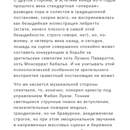
прошлого века стандартная «оперная»
разводка хора и солистов в традиционной
постановке, скорее всего, не воспринималась
как безыдейная иллюстрация либретто
(кстати, ничего плохого в самой этой
безыдейности, строго говоря, нет), но, по-
моему, и четверть века назад, и сегодня,
лошадь на сцене совершенно спокойно может
составить конкуренцию в борьбе за
зрительские симпатии хоть Лучано Паваротти,
хоть Монсеррат Кабалье. И не учитывать этой
психологической особенности зрительского
восприятия грамотный постановщик не может.
Что же касается музыкальной стороны
спектакля, то, конечно, покорил оркестр под
управлением Фабио Луизи. Тонкие
светящиеся струнные пиано во вступлении,
незначительные помарки медных,
грандиозное, но не бравурное, академически
строгое, но при этом эмоциональное звучание
в напряженных массовых сценах и бережное