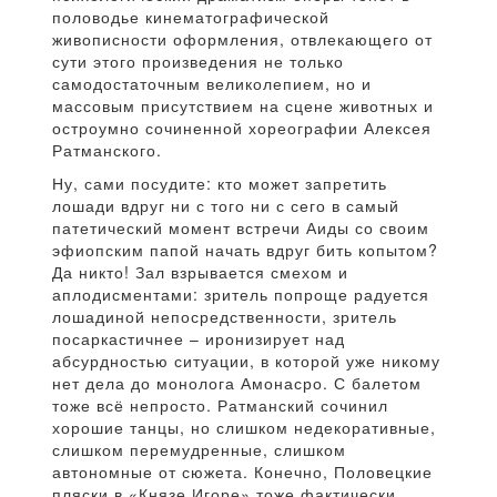
половодье кинематографической
живописности оформления, отвлекающего от
сути этого произведения не только
самодостаточным великолепием, но и
массовым присутствием на сцене животных и
остроумно сочиненной хореографии Алексея
Ратманского.
Ну, сами посудите: кто может запретить
лошади вдруг ни с того ни с сего в самый
патетический момент встречи Аиды со своим
эфиопским папой начать вдруг бить копытом?
Да никто! Зал взрывается смехом и
аплодисментами: зритель попроще радуется
лошадиной непосредственности, зритель
посаркастичнее – иронизирует над
абсурдностью ситуации, в которой уже никому
нет дела до монолога Амонасро. С балетом
тоже всё непросто. Ратманский сочинил
хорошие танцы, но слишком недекоративные,
слишком перемудренные, слишком
автономные от сюжета. Конечно, Половецкие
пляски в «Князе Игоре» тоже фактически