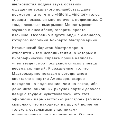
шелковистая подача звука оставили
ощущение вокального волшебства, даже
несмотря на то, что в «Ritornа vincitor» голос
певицы показался мне не очень подвижным. О
том, насколько выигрышно Монастырская
звучала в ансамблях, говорить просто
излишне. Особенно в дуэте Аиды с Амонасро,
которого исполнил Альберто Мастромарино.
Итальянский баритон Мастромарино
относятся к тем исполнителям, о которых в
биографической справке проще написать
«пел везде», ибо послужной список у певца
весьма солидный. К сожалению, то, что
Мастромарино показал в сегодняшнем
спектакле в партии Амонасро, скорее
походило на подвывание, чем на вокал, ибо
даже интонационный рисунок партии давался
певцу с трудом: чувствовалось, что этот
эфиопский царь настолько расстроен (во всех
смыслах), что находится на другой волне не
только с остальными участниками
представления, но и с оркестром. Однако