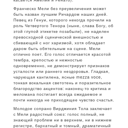
Франческо Мели без преувеличения может
быть назван лучшим Ричардом наших дней.
Певец из Генуи, которого некогда прочили на
роль Четвертого Тенора (ныне, слава Богу, об
этой глупой этикетке позабыли), не наделен
превосходной сценической внешностью и
сбивающей с ног харизмой, хотя обладает
даром быть обятельным на сцене. Мели
отлично поет. Его голос отличается красотой
тембра, крепостью и нежностью
одновременно, не демонстрирует признаков
усталости или раннего нездоровья. Гладкая,
чарующая кантилена, ясные mezza voce,
тонкая вокальная светотень и поразительное
благородство акцентов: наконец-то критика и
меломана постигает всегда ожидаемое и
почти никогда не приходящее чувство счастья.
Молодое сопрано Вирджиния Тола заключает
с Мели радостный союз: голос полный, не
знающий проблем ни в верхнем, ни в нижнем
регистре, бархатный и томный, драматичный