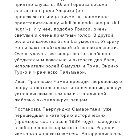
приятно слушать. Юлия Герцева весьма
элегантна в роли Ульрики (ее
предсказательница ничем не напоминает
представительницу «dell’immondo sangue dei
negri»). И у нее, подобно Грасси, очень
светлый и очень приятный голос. В другой
роли эти качества были бы уместны, Ульрику
же лишают необходимой ей значительности.
Очень удачны все comprimario, особенно
убедительны вокально и актерски два баса,
исполнители ролей Самуэля и Тома, Энрико
Турко и Франческо Пальмьери.
Иван Франческо Чампи проводит вердиевскую
оперу с тщательностью и горячностью, следуя
установившимся темпам и с подлинной
любовью аккомпанируя певцам.
Постановка Пьерлуиджи Самаритани, уже
перешедшая в категорию исторических
(премьера состялась в 1989 году), находится
в собственности пармского Театра Реджо и
частенько «прокатывается». Автору пришлось