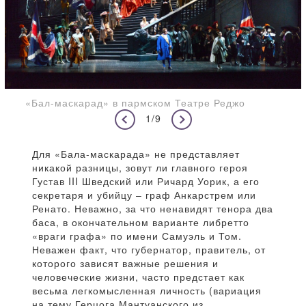
«Бал-маскарад» в пармском Театре Реджо
1/9
Для «Бала-маскарада» не представляет
никакой разницы, зовут ли главного героя
Густав III Шведский или Ричард Уорик, а его
секретаря и убийцу – граф Анкарстрем или
Ренато. Неважно, за что ненавидят тенора два
баса, в окончательном варианте либретто
«враги графа» по имени Самуэль и Том.
Неважен факт, что губернатор, правитель, от
которого зависят важные решения и
человеческие жизни, часто предстает как
весьма легкомысленная личность (вариация
на тему Герцога Мантуанского из