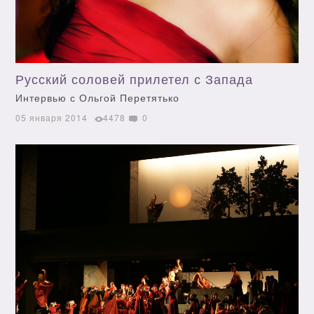
Русский соловей прилетел с Запада
Интервью с Ольгой Перетятько
05 января 2014
4478
0