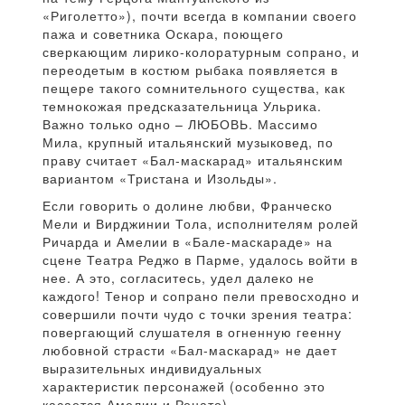
«Риголетто»), почти всегда в компании своего
пажа и советника Оскара, поющего
сверкающим лирико-колоратурным сопрано, и
переодетым в костюм рыбака появляется в
пещере такого сомнительного существа, как
темнокожая предсказательница Ульрика.
Важно только одно – ЛЮБОВЬ. Массимо
Мила, крупный итальянский музыковед, по
праву считает «Бал-маскарад» итальянским
вариантом «Тристана и Изольды».
Если говорить о долине любви, Франческо
Мели и Вирджинии Тола, исполнителям ролей
Ричарда и Амелии в «Бале-маскараде» на
сцене Театра Реджо в Парме, удалось войти в
нее. А это, согласитесь, удел далеко не
каждого! Тенор и сопрано пели превосходно и
совершили почти чудо с точки зрения театра:
повергающий слушателя в огненную геенну
любовной страсти «Бал-маскарад» не дает
выразительных индивидуальных
характеристик персонажей (особенно это
касается Амелии и Ренато).