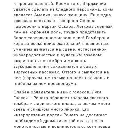
и проникновенный. Кроме того, Вирджинии
удается сделать из бледного персонажа, коим
является Амелия, живую женщину. Еще одна
«звезда» спектакля – сопрано Серена
Гамберони в партии Оскара. Легкомысленный
паж ее коронная роль, трудно представить
более совершенное исполнение! Гамберони
хороша всем: привлекательной внешностью,
умением двигаться на сцене, естественной
жизнерадостностью и чудесным вокалом:
искристость ее тембра и мягкость
звукоизвлечения сохраняются в самых
виртуозных пассажах. Оттого и сыплются на
нее (впрочем, не только на нее) тюльпаны и
герберы из лож просцениума.
Слабее обладатели низких голосов. Лука
Грасси – Ренато обладает голосом светлого
тембра и лирического плана, слишком много
света и слишком много лирики. Его
интерпретация партии Ренато не достигает
необходимой драматической силы, греша
монотонностью и водянистостью, хотя певца