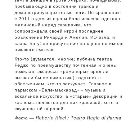
пребывающих в состоянии транса и
демонстрирующих голые ноги. По сравнению
с 2011 годом из сцены бала исчезла одетая в
малиновый наряд скрипачка, что
сопровождала своей игрой последнее
объяснение Ричарда и Амелии. Исчезла, и
слава Богу: ее присутствие на сцене не имело
никакого смысла.
Кто-то (думается, многие; публика театра
Реджо по преимуществу почтенная и очень
пожилая, эксцессы «режоперы» вряд ли
вызвали бы ее симпатию) вздохнет с
облегчением, кто-то заскучает. Главное в
пармском «Бале-маскарад» - музыка и
вокальное искусство, а «старые» декорации и
костюмы являются для них красивой, хотя и
скучноватой оправой.
Фото — Roberto Ricci / Teatro Regio di Parma