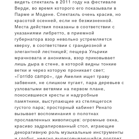
видеть спектакль в 2011 году на фестивале
Верди, во время которого его показывали в
Парме и Модене. Спектакль очень красив, но
красотой осенней, если не безжизненной.
Места действия показаны в соответствии с
указаниями либретто, в приемной
губернатора взор невольно устремляется
кверху, в соответствии с грандиозной и
элегантной лестницей; пещера Ульрики
мрачновата и анонимна, взор приковывает
лишь дыра в стене, в которой видны тонкие
ветки и через которую проникает свет;
«l’orrido campo», где Амелия ищет траву
забвения, не слишком пугает, пара деревьев с
узловатыми ветвями на первом плане,
покосившиеся кресты и надгробные
памятники, выступающие из стелящегося
густого пара; просторный кабинет Ренато
вызывает воспоминания о полотнах
прославленных живописцев: огромные окна,
красиво задрапированный стол, играющие
декоративную роль музыкальные инструменты
и глобус, неясно вырисовывающийся портрет