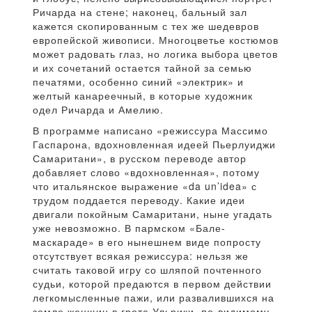
Ричарда на стене; наконец, бальный зал
кажется скопированным с тех же шедевров
европейской живописи. Многоцветье костюмов
может радовать глаз, но логика выбора цветов
и их сочетаний остается тайной за семью
печатями, особенно синий «электрик» и
желтый канареечный, в которые художник
одел Ричарда и Амелию.
В программе написано «режиссура Массимо
Гаспарона, вдохновленная идеей Пьерлуиджи
Самаритани», в русском переводе автор
добавляет слово «вдохновленная», потому
что итальянское выражение «da un’idea» с
трудом поддается переводу. Какие идеи
двигали покойным Самаритани, ныне угадать
уже невозможно. В пармском «Бале-
маскараде» в его нынешнем виде попросту
отсутствует всякая режиссура: нельзя же
считать таковой игру со шляпой почтенного
судьи, которой предаются в первом действии
легкомысленные пажи, или развалившихся на
земле женщин в гроте Ульрики, по-видимому,