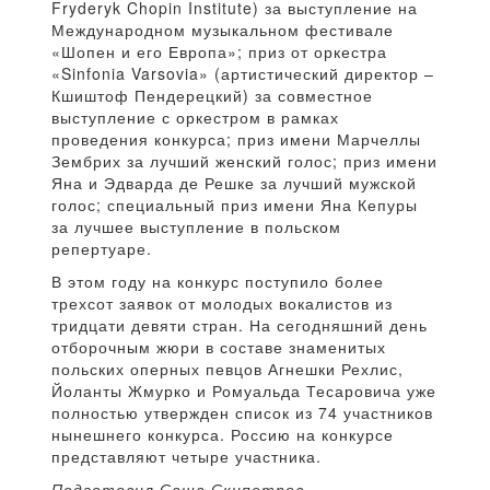
Fryderyk Chopin Institute) за выступление на
Международном музыкальном фестивале
«Шопен и его Европа»; приз от оркестра
«Sinfonia Varsovia» (артистический директор –
Кшиштоф Пендерецкий) за совместное
выступление с оркестром в рамках
проведения конкурса; приз имени Марчеллы
Зембрих за лучший женский голос; приз имени
Яна и Эдварда де Решке за лучший мужской
голос; специальный приз имени Яна Кепуры
за лучшее выступление в польском
репертуаре.
В этом году на конкурс поступило более
трехсот заявок от молодых вокалистов из
тридцати девяти стран. На сегодняшний день
отборочным жюри в составе знаменитых
польских оперных певцов Агнешки Рехлис,
Йоланты Жмурко и Ромуальда Тесаровича уже
полностью утвержден список из 74 участников
нынешнего конкурса. Россию на конкурсе
представляют четыре участника.
Подготовил Саша Скипетров