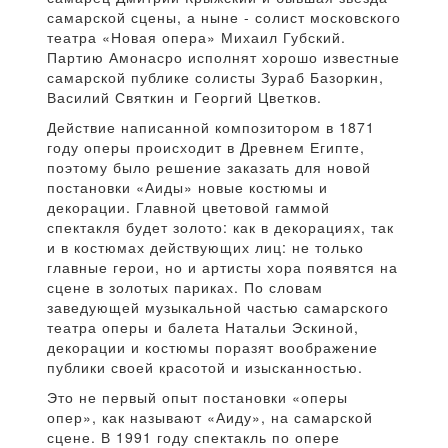
самарской сцены, а ныне - солист московского
театра «Новая опера» Михаил Губский.
Партию Амонасро исполнят хорошо известные
самарской публике солисты Зураб Базоркин,
Василий Святкин и Георгий Цветков.
Действие написанной композитором в 1871
году оперы происходит в Древнем Египте,
поэтому было решение заказать для новой
постановки «Аиды» новые костюмы и
декорации. Главной цветовой гаммой
спектакля будет золото: как в декорациях, так
и в костюмах действующих лиц: не только
главные герои, но и артисты хора появятся на
сцене в золотых париках. По словам
заведующей музыкальной частью самарского
театра оперы и балета Натальи Эскиной,
декорации и костюмы поразят воображение
публики своей красотой и изысканностью.
Это не первый опыт постановки «оперы
опер», как называют «Аиду», на самарской
сцене. В 1991 году спектакль по опере