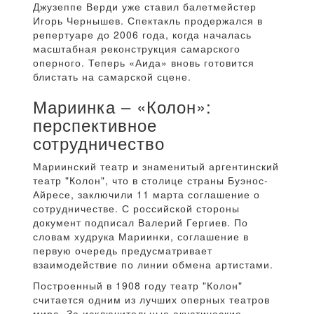
Джузеппе Верди уже ставил балетмейстер
Игорь Чернышев. Спектакль продержался в
репертуаре до 2006 года, когда началась
масштабная реконструкция самарского
оперного. Теперь «Аида» вновь готовится
блистать на самарской сцене.
Мариинка – «Колон»:
перспективное
сотрудничество
Мариинский театр и знаменитый аргентинский
театр "Колон", что в столице страны Буэнос-
Айресе, заключили 11 марта соглашение о
сотрудничестве. С российской стороны
документ подписал Валерий Гергиев. По
словам худрука Мариинки, соглашение в
первую очередь предусматривает
взаимодействие по линии обмена артистами.
Построенный в 1908 году театр "Колон"
считается одним из лучших оперных театров
мира. За исключительные акустические