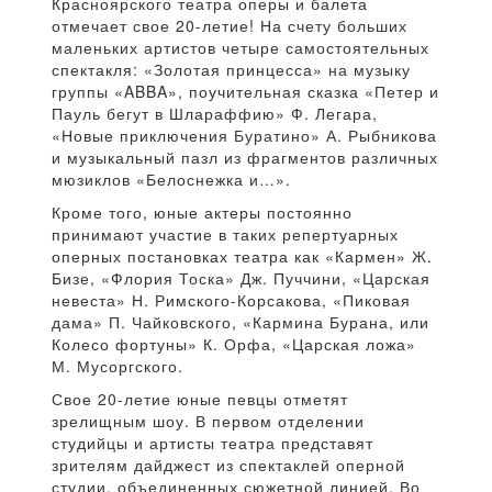
Красноярского театра оперы и балета
отмечает свое 20-летие! На счету больших
маленьких артистов четыре самостоятельных
спектакля: «Золотая принцесса» на музыку
группы «ABBA», поучительная сказка «Петер и
Пауль бегут в Шлараффию» Ф. Легара,
«Новые приключения Буратино» А. Рыбникова
и музыкальный пазл из фрагментов различных
мюзиклов «Белоснежка и…».
Кроме того, юные актеры постоянно
принимают участие в таких репертуарных
оперных постановках театра как «Кармен» Ж.
Бизе, «Флория Тоска» Дж. Пуччини, «Царская
невеста» Н. Римского-Корсакова, «Пиковая
дама» П. Чайковского, «Кармина Бурана, или
Колесо фортуны» К. Орфа, «Царская ложа»
М. Мусоргского.
Свое 20-летие юные певцы отметят
зрелищным шоу. В первом отделении
студийцы и артисты театра представят
зрителям дайджест из спектаклей оперной
студии, объединенных сюжетной линией. Во