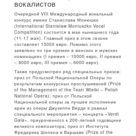
вокалистов
Очередной VIII Международный вокальный
конкурс имени Станислава Монюшко
(International Stanisław Moniuszko Vocal
Competition) состоится в мае нынешнего года
(11-17 мая). Главный приз в этом сезоне
составляет 15000 евро. Помимо этого
заявлено по три премии в женских и мужских
номинациях (I премия – 10000 евро, II премия
– 8000 евро, III премия – 6000 евро).
Также предусмотрен ряд специальных призов:
приз от Польской Национальной Оперы по
результатам конкурсных прослушиваний (Prize
of the Management of the Teatr Wielki – Polish
National Opera); приз от Польской
Национальной оперы за лучшее исполнение
арии из оперы Джузеппе Верди в рамках
специального мероприятия – концерта «Verdi
Gala», приуроченного к 200-летней годовщине
великого композитора; приз от Института
Фредерика Шопена в Варшаве (Prize of the