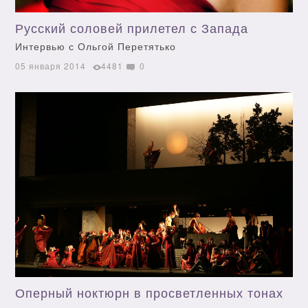
Русский соловей прилетел с Запада
Интервью с Ольгой Перетятько
05 января 2014
4481
0
Оперный ноктюрн в просветленных тонах