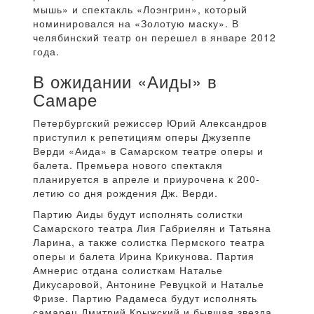
мышь» и спектакль «Лоэнгрин», который
номинировался на «Золотую маску». В
челябинский театр он перешел в январе 2012
года.
В ожидании «Аиды» в
Самаре
Петербургский режиссер Юрий Александров
приступил к репетициям оперы Джузеппе
Верди «Аида» в Самарском театре оперы и
балета. Премьера нового спектакля
планируется в апреле и приурочена к 200-
летию со дня рождения Дж. Верди.
Партию Аиды будут исполнять солистки
Самарского театра Лия Габриелян и Татьяна
Ларина, а также солистка Пермского театра
оперы и балета Ирина Крикунова. Партия
Амнерис отдана солисткам Наталье
Дикусаровой, Антонине Ревуцкой и Наталье
Фризе. Партию Радамеса будут исполнять
самарец Дмитрий Крыжский и бывшая звезда