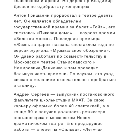
клавесином и арфой. Но директор Владимир
Досаев не одобрил эту концепцию.
Антон Гришанин проработал в театре девять
лет. Он является обладателем
государственной премии за балет «Гойя», его
спектакль «Пиковая дама» — лауреат премии
«Золотая маска». Последняя премьера
«Жизнь за царя» названа спектаклем года по
версии журнала «Музыкальное обозрение».
Он давно работает по совместительству в
Московском театре Станиславского и
Немировича-Данченко и там проводит
большую часть времени. По слухам, его уход
связан с желанием окончательно перебраться
в столицу.
Андрей Сергеев — выпускник постановочного
факультета школы-студии МХАТ. За свою
карьеру оформил более 40 спектаклей, а в
конце 90-х получил должность режиссера-
постановщика в московском Новом
драматическом театре. Его предыдущие
работы — оперетты «Сильва», «Летучая