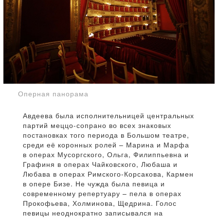
Оперная панорама
Авдеева была исполнительницей центральных
партий меццо-сопрано во всех знаковых
постановках того периода в Большом театре,
среди её коронных ролей – Марина и Марфа
в операх Мусоргского, Ольга, Филиппьевна и
Графиня в операх Чайковского, Любаша и
Любава в операх Римского-Корсакова, Кармен
в опере Бизе. Не чужда была певица и
современному репертуару – пела в операх
Прокофьева, Холминова, Щедрина. Голос
певицы неоднократно записывался на