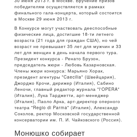
30 июня 2013 г. в Москве. Вручение призов
победителям осуществляется в рамках
финального гала-концерта, который состоится
в Москве 29 июня 2013 г.
В Конкурсе могут участвовать дееспособные
физические лица, достигшие 18-ти летнего
возраста (21 года для граждан США), но чей
возраст не превышает 35 лет для мужчин и 33
лет для женщин в день начала первого тура.
Президент конкурса - Ренато Брузон,
председатель жюри - Любовь Казарновская.
Члены жюри конкурса: Марьяно Хорак,
президент агентуры "Caecilia" (Швейцария),
Джорджо Крочи, дирижер (Италия), Сабино
Леночи, главный редактор журнала "l'OPERA"
(Италия), Лука Тарджетти, арт-менеджер
(Италия), Паоло Арка, арт-директор оперного
театра "Regio di Parma" (Италия), Александр
Соколов, ректор Московской государственной
консерватории им. П. И. Чайковского (Россия).
Монюшко собирает