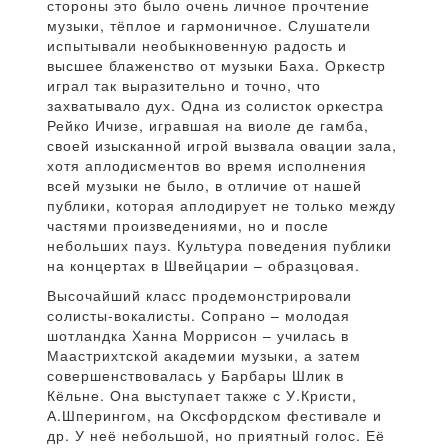
стороны это было очень личное прочтение
музыки, тёплое и гармоничное. Слушатели
испытывали необыкновенную радость и
высшее блаженство от музыки Баха. Оркестр
играл так выразительно и точно, что
захватывало дух. Одна из солисток оркестра
Рейко Ичизе, игравшая на виоле де гамба,
своей изысканной игрой вызвала овации зала,
хотя аплодисментов во время исполнения
всей музыки не было, в отличие от нашей
публики, которая аплодирует не только между
частями произведениями, но и после
небольших пауз. Культура поведения публики
на концертах в Швейцарии – образцовая.
Высочайший класс продемонстрировали
солисты-вокалисты. Сопрано – молодая
шотландка Ханна Моррисон – училась в
Маастрихтской академии музыки, а затем
совершенствовалась у Барбары Шлик в
Кёльне. Она выступает также с У.Кристи,
А.Шперингом, на Оксфордском фестивале и
др. У неё небольшой, но приятный голос. Её