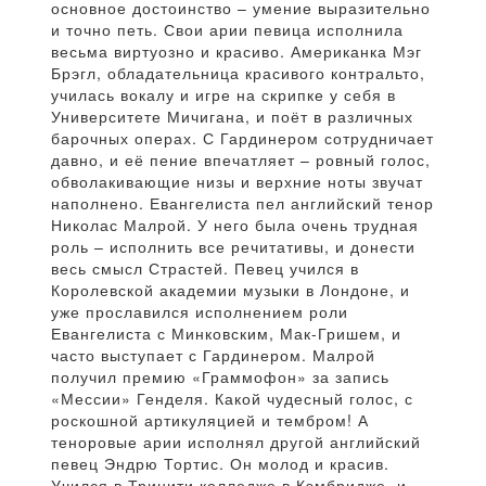
основное достоинство – умение выразительно
и точно петь. Свои арии певица исполнила
весьма виртуозно и красиво. Американка Мэг
Брэгл, обладательница красивого контральто,
училась вокалу и игре на скрипке у себя в
Университете Мичигана, и поёт в различных
барочных операх. С Гардинером сотрудничает
давно, и её пение впечатляет – ровный голос,
обволакивающие низы и верхние ноты звучат
наполнено. Евангелиста пел английский тенор
Николас Малрой. У него была очень трудная
роль – исполнить все речитативы, и донести
весь смысл Страстей. Певец учился в
Королевской академии музыки в Лондоне, и
уже прославился исполнением роли
Евангелиста с Минковским, Мак-Гришем, и
часто выступает с Гардинером. Малрой
получил премию «Граммофон» за запись
«Мессии» Генделя. Какой чудесный голос, с
роскошной артикуляцией и тембром! А
теноровые арии исполнял другой английский
певец Эндрю Тортис. Он молод и красив.
Учился в Тринити колледже в Кэмбридже, и