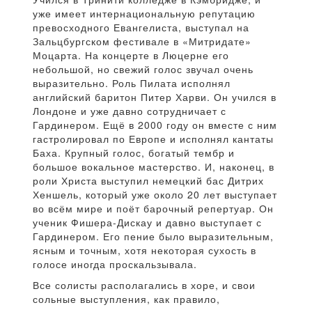
уже имеет интернациональную репутацию
превосходного Евангелиста, выступал на
Зальцбургском фестивале в «Митридате»
Моцарта. На концерте в Люцерне его
небольшой, но свежий голос звучал очень
выразительно. Роль Пилата исполнял
английский баритон Питер Харви. Он учился в
Лондоне и уже давно сотрудничает с
Гардинером. Ещё в 2000 году он вместе с ним
гастролировал по Европе и исполнял кантаты
Баха. Крупный голос, богатый тембр и
большое вокальное мастерство. И, наконец, в
роли Христа выступил немецкий бас Дитрих
Хеншель, который уже около 20 лет выступает
во всём мире и поёт барочный репертуар. Он
ученик Фишера-Дискау и давно выступает с
Гардинером. Его пение было выразительным,
ясным и точным, хотя некоторая сухость в
голосе иногда проскальзывала.
Все солисты располагались в хоре, и свои
сольные выступления, как правило,