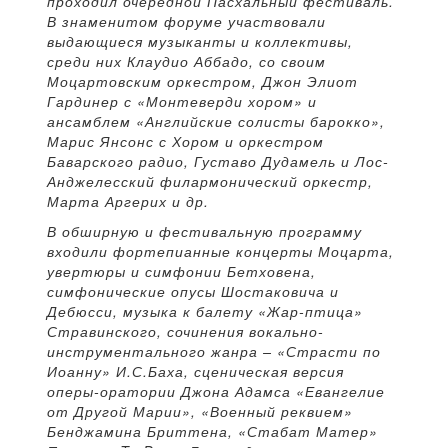
проходил очередной Пасхальный фестиваль.
В знаменитом форуме участвовали
выдающиеся музыканты и коллективы,
среди них Клаудио Аббадо, со своим
Моцартовским оркестром, Джон Элиот
Гардинер с «Монтеверди хором» и
ансамблем «Английские солисты барокко»,
Марис Янсонс с Хором и оркестром
Баварского радио, Густаво Дудамель и Лос-
Анджелесский филармонический оркестр,
Марта Аргерих и др.
В обширную и фестивальную программу
входили фортепианные концерты Моцарта,
увертюры и симфонии Бетховена,
симфонические опусы Шостаковича и
Дебюсси, музыка к балету «Жар-птица»
Стравинского, сочинения вокально-
инструментального жанра – «Страсти по
Иоанну» И.С.Баха, сценическая версия
оперы-оратории Джона Адамса «Евангелие
от Другой Марии», «Военный реквием»
Бенджамина Бриттена, «Стабат Матер»