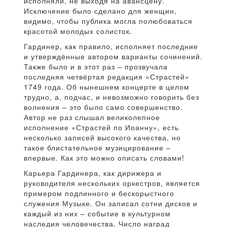
исполняли, не выходя на авансцену.
Исключение было сделано для женщин,
видимо, чтобы публика могла полюбоваться
красотой молодых солисток.
Гардинер, как правило, исполняет последние
и утверждённые автором варианты сочинений.
Также было и в этот раз – прозвучала
последняя четвёртая редакция «Страстей»
1749 года. Об нынешнем концерте в целом
трудно, а, подчас, и невозможно говорить без
волнения – это было само совершенство.
Автор не раз слышал великолепное
исполнение «Страстей по Иоанну», есть
несколько записей высокого качества, но
такое блистательное музицирование –
впервые. Как это можно описать словами!
Карьера Гардинера, как дирижера и
руководителя нескольких оркестров, является
примером подлинного и бескорыстного
служения Музыке. Он записал сотни дисков и
каждый из них – событие в культурном
наследия человечества, Число наград