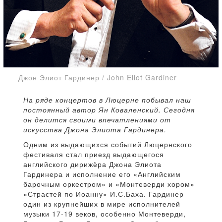
Джон Элиот Гардинер / John Eliot Gardiner
На ряде концертов в Люцерне побывал наш
постоянный автор Ян Коваленский. Сегодня
он делится своими впечатлениями от
искусства Джона Элиота Гардинера.
Одним из выдающихся событий Люцернского
фестиваля стал приезд выдающегося
английского дирижёра Джона Элиота
Гардинера и исполнение его «Английским
барочным оркестром» и «Монтеверди хором»
«Страстей по Иоанну» И.С.Баха. Гардинер –
один из крупнейших в мире исполнителей
музыки 17-19 веков, особенно Монтеверди,