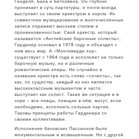
Генделя, Баха и Бетховена. Он глубоко
проникает в суть партитуры, и почти всегда
выступает со своим оркестром и хором. Их
совместное музицирование и многочисленные
записи поражают высоким стилем и
проникновенностью. Свой оркестр, который
называется «Английские барочные солисты»,
Гардинер основал в 1978 году и объездил с
ним весь мир. А «Монтеверди хор»
существует с 1964 года и исполняет не только
барочную музыку, но и различные
романтические оперы. Не случайно в
названии оркестра есть слово «солисты», так
как, по существу, каждый из них является
высококлассным музыкантом и часто
выступает как солист. Такая же ситуация и в
хоре – все певцы, поющие в нём, могут, если
необходимо, исполнить сольные партии.
Таковы принципы работы Гардинера со
своими коллективами.
Исполнение баховских Пассионов было
монументальным и возвышенным. Но с другой