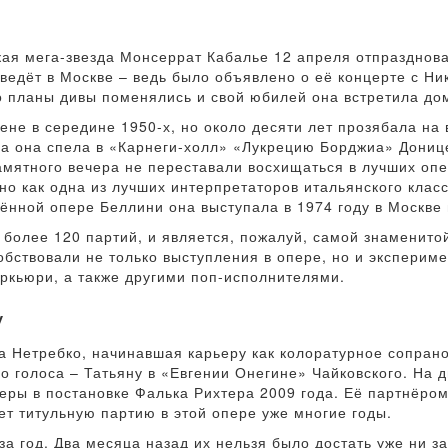
кая мега-звезда Монсеррат Кабалье 12 апреля отпразднов
оведёт в Москве – ведь было объявлено о её концерте с Н
о планы дивы поменялись и свой юбилей она встретила до
не в середине 1950-х, но около десяти лет прозябала на
гда она спела в «Карнеги-холл» «Лукрецию Борджиа» Дониц
памятного вечера не переставали восхищаться в лучших оп
о как одна из лучших интерпретаторов итальянского класс
нной опере Беллини она выступала в 1974 году в Москве 
более 120 партий, и является, пожалуй, самой знаменито
бствовали не только выступления в опере, но и эксперимен
ркьюри, а также другими поп-исполнителями.
у
а Нетребко, начинавшая карьеру как колоратурное сопран
го голоса – Татьяну в «Евгении Онегине» Чайковского. На 
еры в постановке Фалька Рихтера 2009 года. Её партнёром
т титульную партию в этой опере уже многие годы.
за год. Два месяца назад их нельзя было достать уже ни з