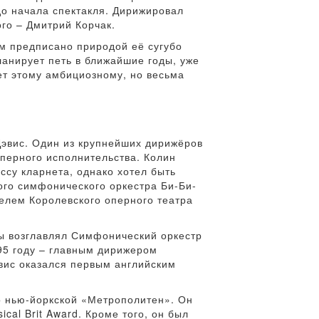
до начала спектакля. Дирижировал
го – Дмитрий Корчак.
ем предписано природой её сугубо
ланирует петь в ближайшие годы, уже
ует этому амбициозному, но весьма
Дэвис. Один из крупнейших дирижёров
оперного исполнительства. Колин
ссу кларнета, однако хотел быть
ого симфонического оркестра Би-Би-
телем Королевского оперного театра
ы возглавлял Симфонический оркестр
95 году – главным дирижером
эвис оказался первым английским
о нью-йоркской «Метрополитен». Он
al Brit Award. Кроме того, он был