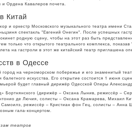
 и Ордена Кавалеров почета.
в Китай
, хор и оркестр Московского музыкального театра имени С
ньцзиня спектакль "Евгений Онегин". После успешных гаст
окинет родную сцену, чтобы на этот раз быть представленн
ем только что открытого театрального комплекса, показав 
лета на гастроли в этот же китайский театр приглашена оп
сств в Одессе
 город на черноморском побережье и его знаменитый теат
 балетного искусства. Его открытие состоится 1 июня сце
емьерой будет главный дирижёр Одесской Оперы Александ
» Бортнянского (дирижёр – Оксана Лынив, режиссёр – Сер
нтонио де Лючия, солисты – Оксана Крамарева, Михаил Кит
. Самоилэ, режиссёр – Кристиан фон Гец, солисты – Анна 
озным гала-концертом.
изам театров