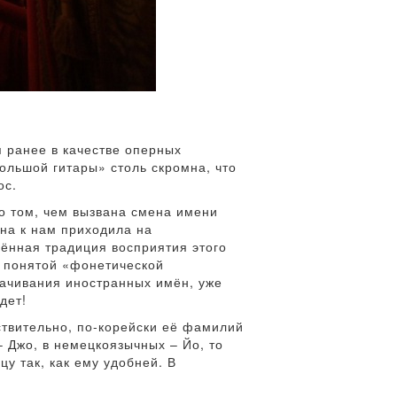
я ранее в качестве оперных
большой гитары» столь скромна, что
ос.
 о том, чем вызвана смена имени
она к нам приходила на
лённая традиция восприятия этого
о понятой «фонетической
начивания иностранных имён, уже
дет!
ствительно, по-корейски её фамилий
– Джо, в немецкоязычных – Йо, то
цу так, как ему удобней. В