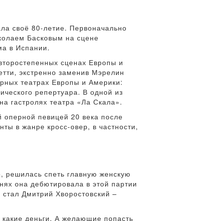
ала своё 80-летие. Первоначально
иколаем Басковым на сцене
ма в Испании.
 второстепенных сценах Европы и
етти, экстренно заменив Мэрелин
ерных театрах Европы и Америки:
ического репертуара. В одной из
на гастролях театра «Ла Скала».
й оперной певицей 20 века после
ты в жанре кросс-овер, в частности,
о, решилась спеть главную женскую
днях она дебютировала в этой партии
 стал Дмитрий Хворостовский –
а какие деньги. А желающие попасть