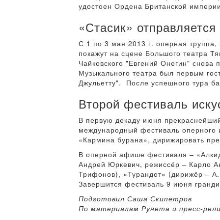
удостоен Ордена Британской империи
«Стасик» отправляется 
С 1 по 3 мая 2013 г. оперная труппа
покажут на сцене Большого театра Тя
Чайковского "Евгений Онегин" снова п
Музыкального театра был первым гост
Джульетту". После успешного тура ба
Второй фестиваль иску
В первую декаду июня прекраснейший
международный фестиваль оперного и
«Кармина бурана», дирижировать пр
В оперной афише фестиваля – «Алкид
Андрей Юркевич, режиссёр – Карло А
Трифонов), «Турандот» (дирижёр – А
Завершится фестиваль 9 июня гранди
Подготовил Саша Скипетров
По материалам Рунета и пресс-рел