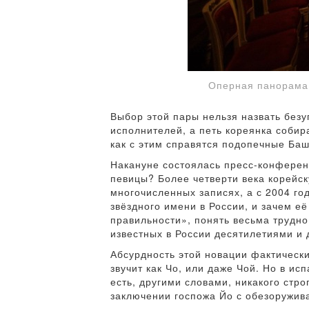
Оперная панорама
Выбор этой пары нельзя назвать безу
исполнителей, а петь кореянка собир
как с этим справятся подопечные Ба
Накануне состоялась пресс-конференц
певицы? Более четверти века корейск
многочисленных записях, а с 2004 го
звёздного имени в России, и зачем е
правильности», понять весьма трудно
известных в России десятилетиями и 
Абсурдность этой новации фактически
звучит как Чо, или даже Чой. Но в ис
есть, другими словами, никакого стро
заключении госпожа Йо с обезоружив