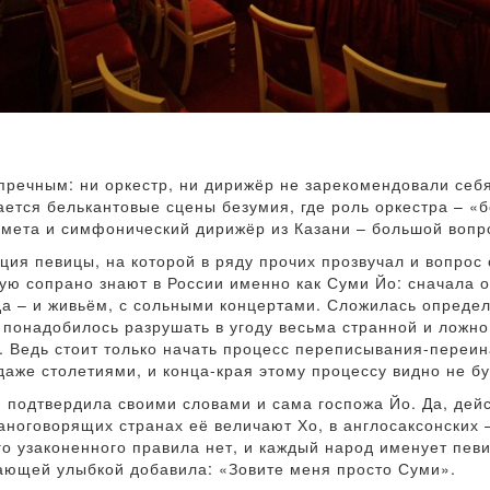
пречным: ни оркестр, ни дирижёр не зарекомендовали себ
ается белькантовые сцены безумия, где роль оркестра – «
шмета и симфонический дирижёр из Казани – большой вопр
ия певицы, на которой в ряду прочих прозвучал и вопрос
ую сопрано знают в России именно как Суми Йо: сначала 
да – и живьём, с сольными концертами. Сложилась опреде
ё понадобилось разрушать в угоду весьма странной и ложн
. Ведь стоит только начать процесс переписывания-переи
даже столетиями, и конца-края этому процессу видно не бу
 подтвердила своими словами и сама госпожа Йо. Да, дей
паноговорящих странах её величают Хо, в англосаксонских 
го узаконенного правила нет, и каждый народ именует певи
ающей улыбкой добавила: «Зовите меня просто Суми».