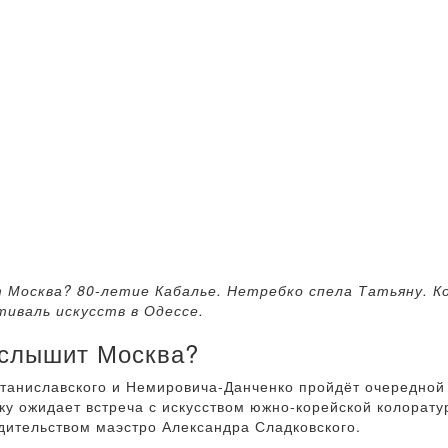
 Москва? 80-летие Кабалье. Нетребко спела Татьяну. К
иваль искусств в Одессе.
услышит Москва?
 Станиславского и Немировича-Данченко пройдёт очередно
ку ожидает встреча с искусством южно-корейской колорат
дительством маэстро Александра Сладковского.