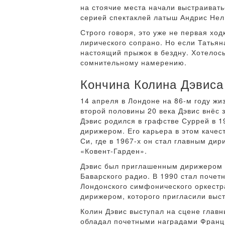
на стоячие места начали выстраивать
серией спектаклей латыш Андрис Нель
Строго говоря, это уже не первая хо
лирического сопрано. Но если Татьян
настоящий прыжок в бездну. Хотелось
сомнительному намерению.
Кончина Колина Дэвиса
14 апреля в Лондоне на 86-м году ж
второй половины 20 века Дэвис внёс 
Дэвис родился в графстве Суррей в 1
дирижером. Его карьера в этом каче
Си, где в 1967-х он стал главным ди
«Ковент-Гарден».
Дэвис был приглашенным дирижером Б
Баварского радио. В 1990 стал поче
Лондонского симфонического оркестра
дирижером, которого пригласили выс
Колин Дэвис выступал на сцене глав
обладал почетными наградами Франции