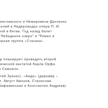
таниславского и Немировича-Данченко
ролей в Нидерландах опера П. И.
ой в Китае. Год назад балет
"Лебединое озеро" и "Ромео и
ерная труппа «Стасика».
р планируют проводить второй
нической кантатой Карла Орфа
р Самоилэ.
гей Зуенко), «Аида» (дирижёр –
, Август Амонов, Станислав
Шафажинская и Константин Андреев).