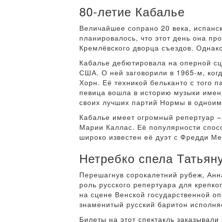
80-летие Кабалье
Величайшее сопрано 20 века, испанс
планировалось, что этот день она пр
Кремлёвского дворца съездов. Однак
Кабалье дебютировала на оперной сце
США. О ней заговорили в 1965-м, ко
Хорн. Её техникой бельканто с того 
певица вошла в историю музыки именн
своих лучших партий Нормы в одноимё
Кабалье имеет огромный репертуар – 
Марии Каллас. Её популярности спосо
широко известен её дуэт с Фредди Ме
Нетребко спела Татьян
Перешагнув сорокалетний рубеж, Анн
роль русского репертуара для крепко
на сцене Венской государственной оп
знаменитый русский баритон исполняе
Билеты на этот спектакль заказывали 