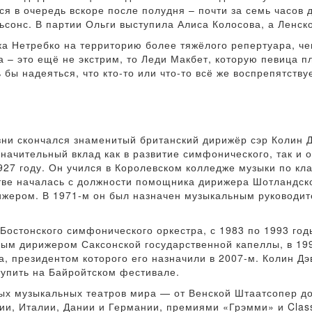
ся в очередь вскоре после полудня – почти за семь часов 
сонс. В партии Ольги выступила Алиса Колосова, а Ленско
дка Нетребко на территорию более тяжёлого репертуара, ч
а – это ещё не экстрим, то Леди Макбет, которую певица п
 бы надеяться, что кто-то или что-то всё же воспрепятств
изни скончался знаменитый британский дирижёр сэр Колин 
значительный вклад как в развитие симфонического, так и 
927 году. Он учился в Королевском колледже музыки по кла
стве началась с должности помощника дирижера Шотландск
рижером. В 1971-м он был назначен музыкальным руководи
остонского симфонического оркестра, с 1983 по 1993 год
тным дирижером Саксонской государственной капеллы, в 19
, президентом которого его назначили в 2007-м. Колин Д
тупить на Байройтском фестивале.
ных музыкальных театров мира — от Венской Штаатсопер д
, Италии, Дании и Германии, премиями «Грэмми» и Classic