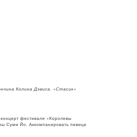
ончина Колина Дэвиса. «Стасик»
й концерт фестиваля «Королевы
уры Суми Йо. Аккомпанировать певице