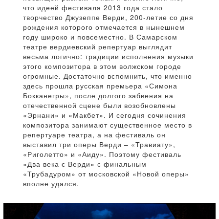
что идеей фестиваля 2013 года стало
творчество Джузеппе Верди, 200-летие со дня
рождения которого отмечается в нынешнем
году широко и повсеместно. В Самарском
театре вердиевский репертуар выглядит
весьма логично: традиции исполнения музыки
этого композитора в этом волжском городе
огромные. Достаточно вспомнить, что именно
здесь прошла русская премьера «Симона
Бокканегры», после долгого забвения на
отечественной сцене были возобновлены
«Эрнани» и «Макбет». И сегодня сочинения
композитора занимают существенное место в
репертуаре театра, а на фестиваль он
выставил три оперы Верди – «Травиату»,
«Риголетто» и «Аиду». Поэтому фестиваль
«Два века с Верди» с финальным
«Трубадуром» от московской «Новой оперы»
вполне удался.