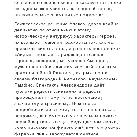
славился во все времена, и каковую так редко
сегодня можно увидеть на оперной сцене,
включая самые знаменитые подмостки.
Режиссёрское решение Александрова крайне
деликатно по отношению к этому
историческому антуражу: характеры героев,
их взаимоотношения, раскрыты так, как мы
привыкли видеть в традиционных постановках
«Аиды» - нежная, страдающая главная
героиня, коварная, мятущаяся Амнерис,
мужественный и слишком честный, слишком
прямолинейный Радамес, хитрый, но по-
своему благородный Амонасро, неумолимый
Рамфис. Спектакль Александрова даёт
публике радость узнавания и радость
приобщения к чему-то по-настоящему
значимому и красивому. Некоторые
подробности могут кому-то не понравиться:
например, как Амнерис уже в самом начале
первой картины хлещет Аиду цветком лилии,
когда никакого конфликта ещё нет, а у дочери
фараона лишь зарождается смутное