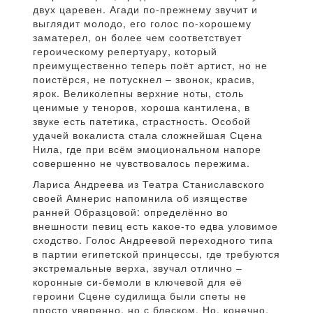
двух царевен. Агади по-прежнему звучит и
выглядит молодо, его голос по-хорошему
заматерел, он более чем соответствует
героическому репертуару, который
преимущественно теперь поёт артист, но не
поистёрся, не потускнел – звонок, красив,
ярок. Великолепны верхние ноты, столь
ценимые у теноров, хороша кантилена, в
звуке есть патетика, страстность. Особой
удачей вокалиста стала сложнейшая Сцена
Нила, где при всём эмоциональном напоре
совершенно не чувствовалось пережима.
Лариса Андреева из Театра Станиславского
своей Амнерис напомнила об изяществе
ранней Образцовой: определённо во
внешности певиц есть какое-то едва уловимое
сходство. Голос Андреевой переходного типа
в партии египетской принцессы, где требуются
экстремальные верха, звучал отлично –
коронные си-бемоли в ключевой для её
героини Сцене судилища были спеты не
просто уверенно, но с блеском. Но, конечно,