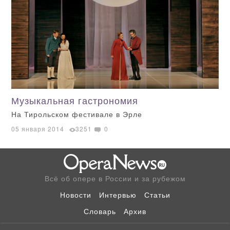
Музыкальная гастрономия
На Тирольском фестивале в Эрле
05 января 2014
3251
0
Всё об опере в России и за рубежом
Новости
Интервью
Статьи
Словарь
Архив