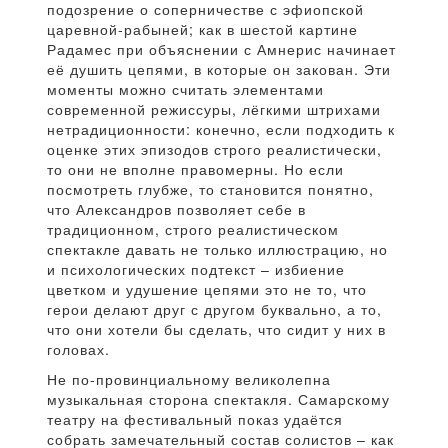
подозрение о соперничестве с эфиопской
царевной-рабыней; как в шестой картине
Радамес при объяснении с Амнерис начинает
её душить цепями, в которые он закован. Эти
моменты можно считать элементами
современной режиссуры, лёгкими штрихами
нетрадиционности: конечно, если подходить к
оценке этих эпизодов строго реалистически,
то они не вполне правомерны. Но если
посмотреть глубже, то становится понятно,
что Александров позволяет себе в
традиционном, строго реалистическом
спектакле давать не только иллюстрацию, но
и психологических подтекст – избиение
цветком и удушение цепями это не то, что
герои делают друг с другом буквально, а то,
что они хотели бы сделать, что сидит у них в
головах.
Не по-провинциальному великолепна
музыкальная сторона спектакля. Самарскому
театру на фестивальный показ удаётся
собрать замечательный состав солистов – как