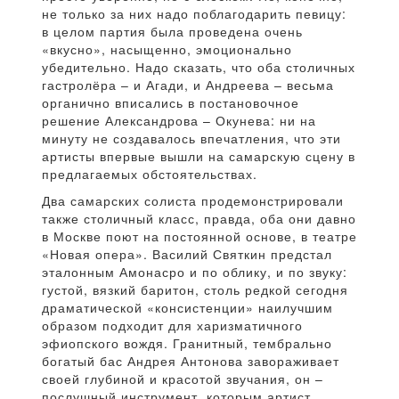
не только за них надо поблагодарить певицу:
в целом партия была проведена очень
«вкусно», насыщенно, эмоционально
убедительно. Надо сказать, что оба столичных
гастролёра – и Агади, и Андреева – весьма
органично вписались в постановочное
решение Александрова – Окунева: ни на
минуту не создавалось впечатления, что эти
артисты впервые вышли на самарскую сцену в
предлагаемых обстоятельствах.
Два самарских солиста продемонстрировали
также столичный класс, правда, оба они давно
в Москве поют на постоянной основе, в театре
«Новая опера». Василий Святкин предстал
эталонным Амонасро и по облику, и по звуку:
густой, вязкий баритон, столь редкой сегодня
драматической «консистенции» наилучшим
образом подходит для харизматичного
эфиопского вождя. Гранитный, тембрально
богатый бас Андрея Антонова завораживает
своей глубиной и красотой звучания, он –
послушный инструмент, которым артист