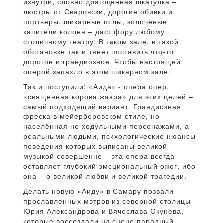
изнутри, словно драгоценная шкатулка –
люстры от Сваровски, дорогие обивки и
портьеры, шикарные полы, золочёные
капители колонн – даст фору любому
столичному театру. В таком зале, в такой
обстановке так и тянет поставить что-то
дорогое и грандиозное. Чтобы настоящей
оперой запахло в этом шикарном зале.
Так и поступили: «Аида» - опера опер,
«священная корова жанра» для этих целей –
самый подходящий вариант. Грандиозная
фреска в мейерберовском стиле, но
населённая не ходульными персонажами, а
реальными людьми, психологические нюансы
поведения которых выписаны великой
музыкой совершенно – эта опера всегда
оставляет глубокий эмоциональный ожог, ибо
она – о великой любви и великой трагедии.
Делать новую «Аиду» в Самару позвали
прославленных мэтров из северной столицы –
Юрия Александрова и Вячеслава Окунева,
которые воссоздали на сцене парадный,