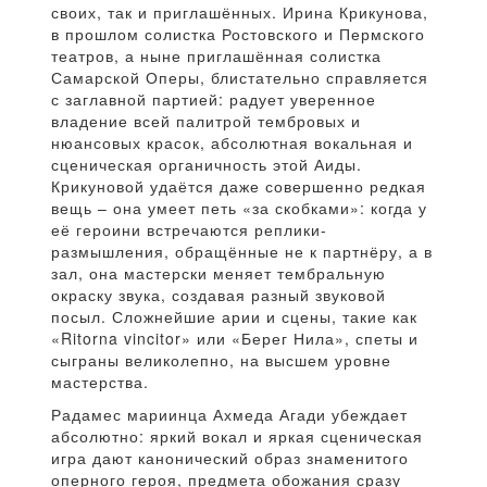
своих, так и приглашённых. Ирина Крикунова,
в прошлом солистка Ростовского и Пермского
театров, а ныне приглашённая солистка
Самарской Оперы, блистательно справляется
с заглавной партией: радует уверенное
владение всей палитрой тембровых и
нюансовых красок, абсолютная вокальная и
сценическая органичность этой Аиды.
Крикуновой удаётся даже совершенно редкая
вещь – она умеет петь «за скобками»: когда у
её героини встречаются реплики-
размышления, обращённые не к партнёру, а в
зал, она мастерски меняет тембральную
окраску звука, создавая разный звуковой
посыл. Сложнейшие арии и сцены, такие как
«Ritorna vincitor» или «Берег Нила», спеты и
сыграны великолепно, на высшем уровне
мастерства.
Радамес мариинца Ахмеда Агади убеждает
абсолютно: яркий вокал и яркая сценическая
игра дают канонический образ знаменитого
оперного героя, предмета обожания сразу