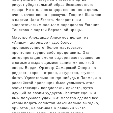
рисует убедительный образ безжалостного
жреца. Не столь пока царственно, но в целом
очень качественно прозвучал Георгий Шагалов
в партии Царя Египта. Невероятным
энергетическим посылом порадовала Евгения
Тенякова в партии Верховной жрицы.
Маэстро Александр Анисимов делает из
«Аиды» настоящее чудо: более
проникновенного, более мастерского
прочтения трудно себе представить. Эта
интерпретация смело выдерживает сравнения
с самыми выдающимися записями великой
оперы Верди. Оркестр Самарской Оперы на
редкость хорош: строен, аккуратен, звуково
богат. Удивительно не где-нибудь в Парме, а в
российской провинции было услышать столь
впечатляющий вердиевский оркестр, чутко
идущий за своим худруком. Контакт сцены и
ямы получился удачным: маэстро сделал всё,
чтобы подать солистов максимально выгодно,
при этом, не забывая о решении чисто
оркестровых задач. Всяческих похвал