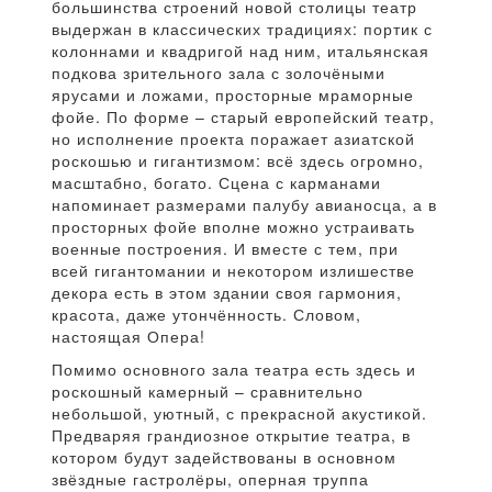
большинства строений новой столицы театр
выдержан в классических традициях: портик с
колоннами и квадригой над ним, итальянская
подкова зрительного зала с золочёными
ярусами и ложами, просторные мраморные
фойе. По форме – старый европейский театр,
но исполнение проекта поражает азиатской
роскошью и гигантизмом: всё здесь огромно,
масштабно, богато. Сцена с карманами
напоминает размерами палубу авианосца, а в
просторных фойе вполне можно устраивать
военные построения. И вместе с тем, при
всей гигантомании и некотором излишестве
декора есть в этом здании своя гармония,
красота, даже утончённость. Словом,
настоящая Опера!
Помимо основного зала театра есть здесь и
роскошный камерный – сравнительно
небольшой, уютный, с прекрасной акустикой.
Предваряя грандиозное открытие театра, в
котором будут задействованы в основном
звёздные гастролёры, оперная труппа