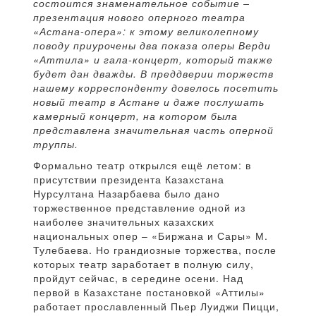
состоится знаменательное событие –
презентация нового оперного театра
«Астана-опера»: к этому великолепному
поводу приурочены два показа оперы Верди
«Аттила» и гала-концерт, который также
будет дан дважды. В преддверии торжеств
нашему корреспонденту довелось посетить
новый театр в Астане и даже послушать
камерный концерт, на котором была
представлена значительная часть оперной
труппы.
Формально театр открылся ещё летом: в
присутствии президента Казахстана
Нурсултана Назарбаева было дано
торжественное представление одной из
наиболее значительных казахских
национальных опер – «Биржана и Сары» М.
Тулебаева. Но грандиозные торжества, после
которых театр заработает в полную силу,
пройдут сейчас, в середине осени. Над
первой в Казахстане постановкой «Аттилы»
работает прославленный Пьер Луиджи Пицци,