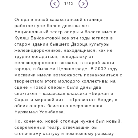
1/13
Опера в новой казахстанской столице
работает уже более десятка лет:
Национальный театр оперы и балета имени
Куляш Байсеитовой все эти годы ютился в
старом здании бывшего Дворца культуры
железнодорожников, находящимся, как не
трудно догадаться, неподалеку от
железнодорожного вокзала, в старой части
города, в бывшем Целинограде. В 2002 году
москвичи имели возможность познакомиться с
творчеством этого молодого коллектива: на
сцене «Новой оперы» были даны два
спектакля – казахская классика «Биржан и
Сара» и мировой хит – «Травиата» Верди, в
обеих операх блистала несравненная
Нуржамал Усенбаева.
Но, конечно, новой столице нужен был новый,
современный театр, отвечавший бы
столичному статусу и помпезному размаху