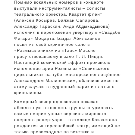
Помимо вокальных номеров в концерте
выступали инструменталисты – солисты
театрального оркестра. Квартет флейт
(Алексей Косырев, Балжан Сапарова,
Александр Тараскин, Аида Абдыкадыкова)
исполнил в переложении увертюру к «Свадьбе
Фигаро» Моцарта. Багдат Абильханов
посвятил своё скрипичное соло в
«Размышлениях» из «Таис» Массне
присутствовавшему в зале П. Л. Пицци.
Настоящий комический эффект произвело
исполнение арии Розины из «Севильского
цирюльника» на тубе, мастерски воплощённое
Александром Малиновским, облачившимся по
этому случаю в пудренный парик и платье с
кринолином.
Камерный вечер однозначно показал
абсолютную готовность труппы штурмовать
самые неприступные вершины мирового
оперного репертуара – в столице Казахстана
рождается интереснейший театр, имеющий не
только превосходное по эстетике и