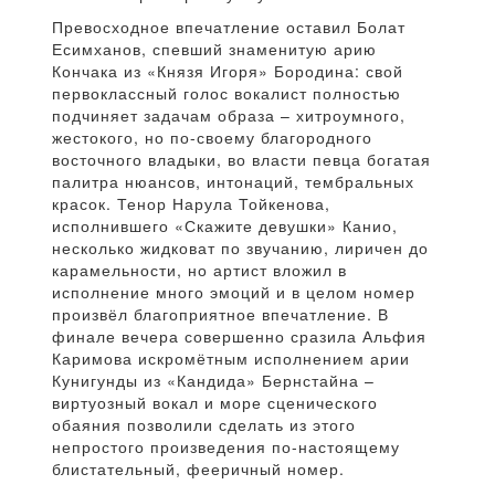
Превосходное впечатление оставил Болат
Есимханов, спевший знаменитую арию
Кончака из «Князя Игоря» Бородина: свой
первоклассный голос вокалист полностью
подчиняет задачам образа – хитроумного,
жестокого, но по-своему благородного
восточного владыки, во власти певца богатая
палитра нюансов, интонаций, тембральных
красок. Тенор Нарула Тойкенова,
исполнившего «Скажите девушки» Канио,
несколько жидковат по звучанию, лиричен до
карамельности, но артист вложил в
исполнение много эмоций и в целом номер
произвёл благоприятное впечатление. В
финале вечера совершенно сразила Альфия
Каримова искромётным исполнением арии
Кунигунды из «Кандида» Бернстайна –
виртуозный вокал и море сценического
обаяния позволили сделать из этого
непростого произведения по-настоящему
блистательный, фееричный номер.