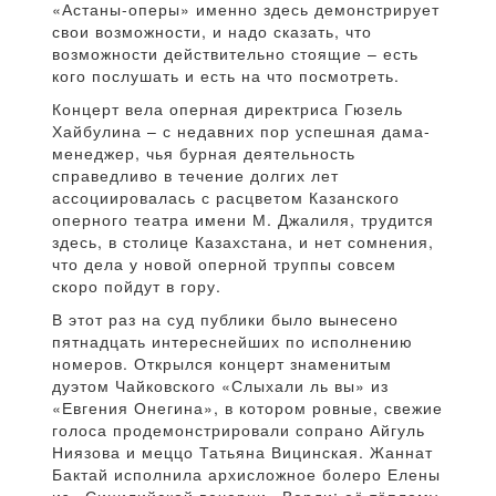
«Астаны-оперы» именно здесь демонстрирует
свои возможности, и надо сказать, что
возможности действительно стоящие – есть
кого послушать и есть на что посмотреть.
Концерт вела оперная директриса Гюзель
Хайбулина – с недавних пор успешная дама-
менеджер, чья бурная деятельность
справедливо в течение долгих лет
ассоциировалась с расцветом Казанского
оперного театра имени М. Джалиля, трудится
здесь, в столице Казахстана, и нет сомнения,
что дела у новой оперной труппы совсем
скоро пойдут в гору.
В этот раз на суд публики было вынесено
пятнадцать интереснейших по исполнению
номеров. Открылся концерт знаменитым
дуэтом Чайковского «Слыхали ль вы» из
«Евгения Онегина», в котором ровные, свежие
голоса продемонстрировали сопрано Айгуль
Ниязова и меццо Татьяна Вицинская. Жаннат
Бактай исполнила архисложное болеро Елены