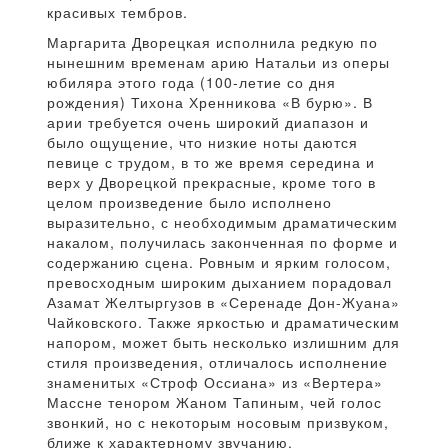
красивых тембров.
Маргарита Дворецкая исполнила редкую по
нынешним временам арию Натальи из оперы
юбиляра этого года (100-летие со дня
рождения) Тихона Хренникова «В бурю». В
арии требуется очень широкий диапазон и
было ощущение, что низкие ноты даются
певице с трудом, в то же время середина и
верх у Дворецкой прекрасные, кроме того в
целом произведение было исполнено
выразительно, с необходимым драматическим
накалом, получилась законченная по форме и
содержанию сцена. Ровным и ярким голосом,
превосходным широким дыханием порадовал
Азамат Желтыргузов в «Серенаде Дон-Жуана»
Чайковского. Также яркостью и драматическим
напором, может быть несколько излишним для
стиля произведения, отличалось исполнение
знаменитых «Строф Оссиана» из «Вертера»
Массне тенором Жаном Тапиным, чей голос
звонкий, но с некоторым носовым призвуком,
ближе к характерному звучанию.