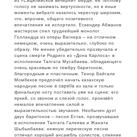
из «Сицилийской вечерни» Верди: её тёплому
голосу не занимать виртуозности, но в иные
моменты вибрато казалось чересчур широким,
что, впрочем, общего позитивного
впечатления не испортило. Ескендир Абжанов
мастерски спел труднейший монолог
Голландца из оперы Вагнера – на отличном
немецком, очень выразительно, глубоко по
образу. Не менее убедительно прозвучала и
сцена смерти Родриго из «Дона Карлоса» в
исполнении Талгата Мусабаева, обладающего
очень красивым по тембру баритоном,
благородным и пластичным. Тенор Байгали
Момбеков предпочёл начать казахскую
народную песню a capella из зала и только
финальную ноту поставить уже на сцене: его
яркий, со звоном и слезой голос, произвёл
немалое впечатление силой и
выразительностью звучания. Необычен дуэт
двух баритонов – песня Естая, прозвучавшая
в исполнении Талгата Галеева и Жаната
Шыбыкбаева: нежную лирическую песню
отличал хороший ансамбль солистов, слияние