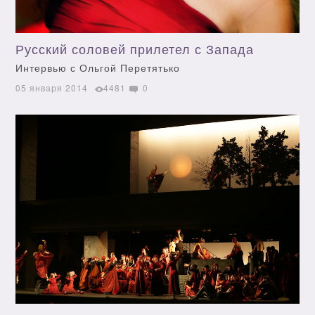
Русский соловей прилетел с Запада
Интервью с Ольгой Перетятько
05 января 2014
4481
0