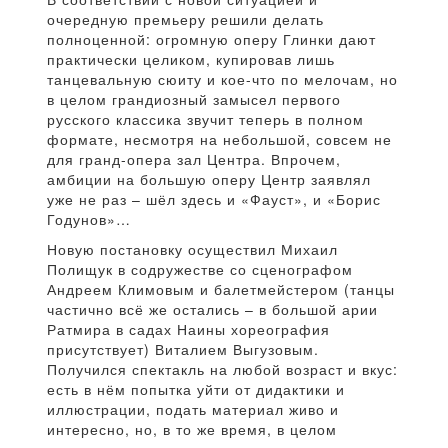
очередную премьеру решили делать
полноценной: огромную оперу Глинки дают
практически целиком, купировав лишь
танцевальную сюиту и кое-что по мелочам, но
в целом грандиозный замысел первого
русского классика звучит теперь в полном
формате, несмотря на небольшой, совсем не
для гранд-опера зал Центра. Впрочем,
амбиции на большую оперу Центр заявлял
уже не раз – шёл здесь и «Фауст», и «Борис
Годунов»…
Новую постановку осуществил Михаил
Полищук в содружестве со сценографом
Андреем Климовым и балетмейстером (танцы
частично всё же остались – в большой арии
Ратмира в садах Наины хореография
присутствует) Виталием Выгузовым.
Получился спектакль на любой возраст и вкус:
есть в нём попытка уйти от дидактики и
иллюстрации, подать материал живо и
интересно, но, в то же время, в целом