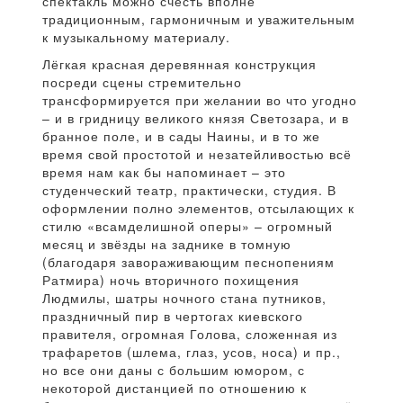
спектакль можно счесть вполне
традиционным, гармоничным и уважительным
к музыкальному материалу.
Лёгкая красная деревянная конструкция
посреди сцены стремительно
трансформируется при желании во что угодно
– и в гридницу великого князя Светозара, и в
бранное поле, и в сады Наины, и в то же
время свой простотой и незатейливостью всё
время нам как бы напоминает – это
студенческий театр, практически, студия. В
оформлении полно элементов, отсылающих к
стилю «всамделишной оперы» – огромный
месяц и звёзды на заднике в томную
(благодаря завораживающим песнопениям
Ратмира) ночь вторичного похищения
Людмилы, шатры ночного стана путников,
праздничный пир в чертогах киевского
правителя, огромная Голова, сложенная из
трафаретов (шлема, глаз, усов, носа) и пр.,
но все они даны с большим юмором, с
некоторой дистанцией по отношению к