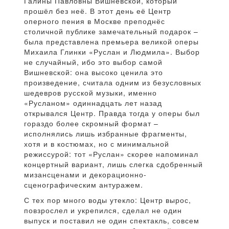
Галины Павловны Вишневской, который
прошёл без неё. В этот день её Центр
оперного пения в Москве преподнёс
столичной публике замечательный подарок –
была представлена премьера великой оперы
Михаила Глинки «Руслан и Людмила». Выбор
не случайный, ибо это выбор самой
Вишневской: она высоко ценила это
произведение, считала одним из безусловных
шедевров русской музыки, именно
«Русланом» одиннадцать лет назад
открывался Центр. Правда тогда у оперы был
гораздо более скромный формат –
исполнялись лишь избранные фрагменты,
хотя и в костюмах, но с минимальной
режиссурой: тот «Руслан» скорее напоминал
концертный вариант, лишь слегка сдобренный
мизансценами и декорационно-
сценографическим антуражем.
С тех пор много воды утекло: Центр вырос,
повзрослел и укрепился, сделал не один
выпуск и поставил не один спектакль, совсем