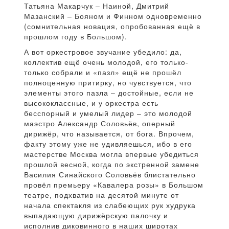
Татьяна Макарчук – Наиной, Дмитрий
Мазанский – Бояном и Финном одновременно
(сомнительная новация, опробованная ещё в
прошлом году в Большом).
А вот оркестровое звучание убедило: да,
коллектив ещё очень молодой, его только-
только собрали и «пазл» ещё не прошёл
полноценную притирку, но чувствуется, что
элементы этого пазла – достойные, если не
высококлассные, и у оркестра есть
бесспорный и умелый лидер – это молодой
маэстро Александр Соловьёв, оперный
дирижёр, что называется, от бога. Впрочем,
факту этому уже не удивляешься, ибо в его
мастерстве Москва могла впервые убедиться
прошлой весной, когда по экстренной замене
Василия Синайского Соловьёв блистательно
провёл премьеру «Кавалера розы» в Большом
театре, подхватив на десятой минуте от
начала спектакля из слабеющих рук худрука
выпадающую дирижёрскую палочку и
исполнив диковинного в наших широтах