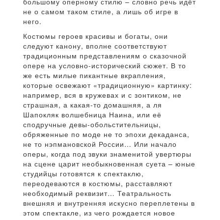
большому оперному стилю – словно речь идёт
не о самом таком стиле, а лишь об игре в
него.
Костюмы героев красивы и богаты, они
следуют канону, вполне соответствуют
традиционным представлениям о сказочной
опере на условно-исторический сюжет. В то
же есть милые пикантные вкрапления,
которые освежают «традиционную» картинку:
например, вся в кружевах и с зонтиком, не
страшная, а какая-то домашняя, а ля
Шапокляк волшебница Наина, или её
сподручные девы-обольстительницы,
обряженные по моде не то эпохи декаданса,
не то нэпмановской России… Или начало
оперы, когда под звуки знаменитой увертюры
на сцене царит необыкновенная суета – юные
студийцы готовятся к спектаклю,
переодеваются в костюмы, расставляют
необходимый реквизит… Театральность
внешняя и внутренняя искусно переплетены в
этом спектакле, из чего рождается новое