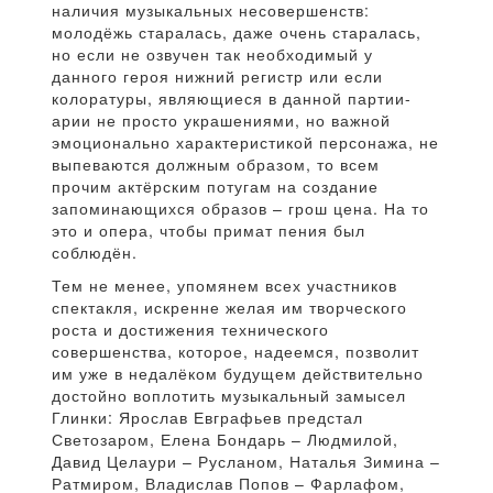
наличия музыкальных несовершенств:
молодёжь старалась, даже очень старалась,
но если не озвучен так необходимый у
данного героя нижний регистр или если
колоратуры, являющиеся в данной партии-
арии не просто украшениями, но важной
эмоционально характеристикой персонажа, не
выпеваются должным образом, то всем
прочим актёрским потугам на создание
запоминающихся образов – грош цена. На то
это и опера, чтобы примат пения был
соблюдён.
Тем не менее, упомянем всех участников
спектакля, искренне желая им творческого
роста и достижения технического
совершенства, которое, надеемся, позволит
им уже в недалёком будущем действительно
достойно воплотить музыкальный замысел
Глинки: Ярослав Евграфьев предстал
Светозаром, Елена Бондарь – Людмилой,
Давид Целаури – Русланом, Наталья Зимина –
Ратмиром, Владислав Попов – Фарлафом,