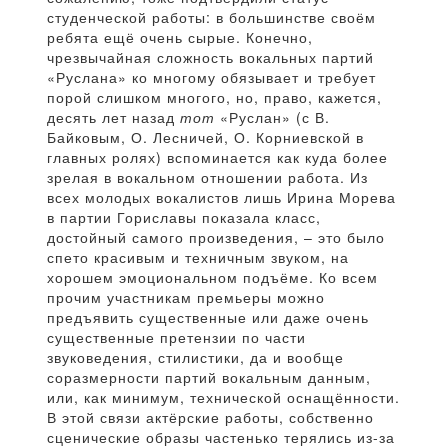
студенческой работы: в большинстве своём
ребята ещё очень сырые. Конечно,
чрезвычайная сложность вокальных партий
«Руслана» ко многому обязывает и требует
порой слишком многого, но, право, кажется,
десять лет назад
тот
«Руслан» (с В.
Байковым, О. Лесничей, О. Корниевской в
главных ролях) вспоминается как куда более
зрелая в вокальном отношении работа. Из
всех молодых вокалистов лишь Ирина Морева
в партии Гориславы показала класс,
достойный самого произведения, – это было
спето красивым и техничным звуком, на
хорошем эмоциональном подъёме. Ко всем
прочим участникам премьеры можно
предъявить существенные или даже очень
существенные претензии по части
звуковедения, стилистики, да и вообще
соразмерности партий вокальным данным,
или, как минимум, технической оснащённости.
В этой связи актёрские работы, собственно
сценические образы частенько терялись из-за