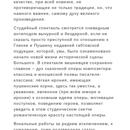
качество, при всей новизне, не
противоречащее не только традиции, но, что
намного важнее, самому духу великого
произведения.
Студийный спектакль смотрится очевидным
антиподом вычурной и бездарной, если не
сказать просто преступной по отношению к
Глинке и Пушкину недавней габтовской
подукции, которой, увы, было ознаменовано
начало новой жизни исторической сцены
Большого. В спектакле вишневцев сохранено
главное – дух сказочной оперы композитора-
классика и юношеской поэмы писателя-
классика: лёгкая ирония, имеющая
пушкинские корни, здесь так уместна, а
уважение, явленное (при всём юморе и
иронии) к основным идеям оперы, мотивации
поступков, поведению героев, позволяет
увидеть в этом студенческом скетче
романтическую красоту настоящей оперы.
Вокальные работы за редким исключением, к
сожалению, тоже подтвердили статус