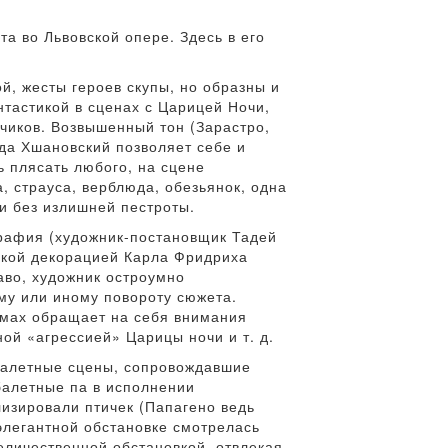
а во Львовской опере. Здесь в его
, жесты героев скупы, но образны и
тастикой в сценах с Царицей Ночи,
ьчиков. Возвышенный тон (Зарастро,
да Хшановский позволяет себе и
ь плясать любого, на сцене
 страуса, верблюда, обезьянок, одна
 и без излишней пестроты.
рафия (художник-постановщик Тадей
еской декорацией Карла Фридриха
аво, художник остроумно
му или иному повороту сюжета.
юмах обращает на себя внимания
ой «агрессией» Царицы ночи и т. д.
 балетные сцены, сопровождавшие
балетные па в исполнении
изировали птичек (Папагено ведь
 элегантной обстановке смотрелась
еличественной обстановкой, отвлекая