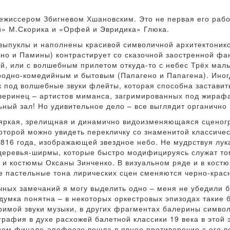
жиссером Збигневом Хшановским. Это не первая его работ
» М.Скорика и «Орфей и Эвридика» Глюка.
выпуклы и наполнены красивой символичной архитектоникой
но и Памины) контрастирует со сказочной заостренной фан
й, или с волшебным прилетом откуда-то с небес Трёх мал
ародно-комедийным и бытовым (Папагено и Папагена). Иног
к под волшебные звуки флейты, которая способна заставит
еринец – артистов миманса, загримированных под жирафа,
ьный зал! Но удивительное дело – все выглядит органично
 яркая, зрелищная и динамично видоизменяющаяся сценог
 которой можно увидеть перекличку со знаменитой классич
816 года, изображающей звездное небо. Не мудрствуя лук
деревья-ширмы, которые быстро модифицируясь служат то
и костюмы Оксаны Зинченко. В визуальном ряде и в кост
 пастельные тона лирических сцен сменяются черно-красн
чных замечаний я могу выделить одно – меня не убедили
думка понятна – в некоторых оркестровых эпизодах такие 
римой звуки музыки, в других фрагментах балерины символ
ография в духе расхожей балетной классики 19 века в этой
ном финале-апофеозе вошла в явное противоречие с его в