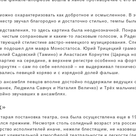
можно охарактеризовать как добротное и осмысленное. В 
естр звучал благородно и достаточно стильно, темпы бы
представления, то здесь картина была неоднозначной. Пон
а чистым сопрановым и каким-то ласковым голосом, а Рад
тствующей стилистике австро-немецкого музицирования. С
е подошел для мавра Моностатоса. Юрий Трицецкий грамот
илий Садовский (Тамино) и Анастасия Корнутяк (Царица н
партию на середине, в верхнем регистре особенно на форт
орнутяк – сам по себе неплохой – не выдерживал техничес
ались певицей коряво и с изрядной долей фальши.
о ансамбля певцов вполне достойно поддержали ведущих со
анюк, Людмила Савчук и Наталия Величко) и Трёх мальчик
ройно звучавших в ансамблях.
к»
тарая постановка театра, она была осуществлена еще в 19
тался прежним. Несмотря столь солидный возраст эта росс
рство исполнителей иначе, нежели блестящим, не назовеш
шит удивительной атмосферой театральности и легкости (р