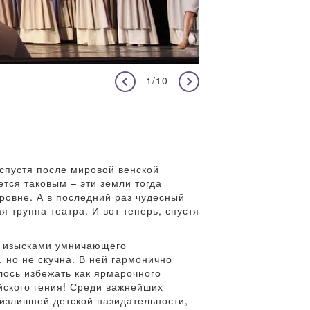
1/10
 спустя после мировой венской
тся таковым – эти земли тогда
уровне. А в последний раз чудесный
я труппа театра. И вот теперь, спустя
да изысками умничающего
 но не скучна. В ней гармонично
лось избежать как ярмарочного
йского гения! Среди важнейших
 излишней детской назидательности,