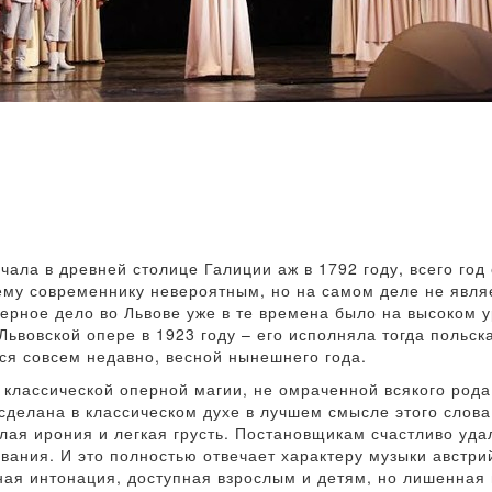
ла в древней столице Галиции аж в 1792 году, всего год
му современнику невероятным, но на самом деле не являе
перное дело во Львове уже в те времена было на высоком 
ьвовской опере в 1923 году – его исполняла тогда польска
ся совсем недавно, весной нынешнего года.
у классической оперной магии, не омраченной всякого ро
сделана в классическом духе в лучшем смысле этого слова,
лая ирония и легкая грусть. Постановщикам счастливо уда
вания. И это полностью отвечает характеру музыки австри
ная интонация, доступная взрослым и детям, но лишенная