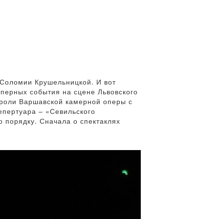
 Соломии Крушельницкой. И вот
 оперных события на сцене Львовского
троли Варшавской камерной оперы с
епертуара – «Севильского
о порядку. Сначала о спектаклях