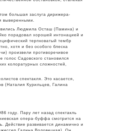
этом большая заслуга дирижера-
ли выверенными.
равились Людмила Осташ (Памина) и
ейко порадовал хорошей интонацией и
пецифический терпковатый тембр
но, хотя и без особого блеска
очи) произвели противоречивое
е голос Садовского становился
ких колоратурных сложностей,
листов спектакля. Это касается,
ов (Наталия Курильцев, Галина
86 году. Пару лет назад спектакль
иниевская опера-буффа смотрится на
ь. Действие развивается динамично и
ежиссер Галина Воловецкая). Он