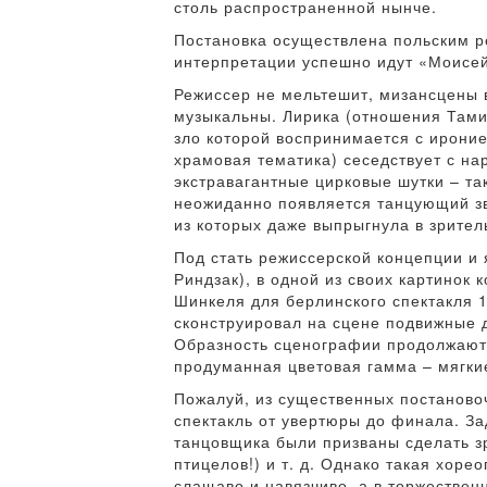
столь распространенной нынче.
Постановка осуществлена польским ре
интерпретации успешно идут «Моисей
Режиссер не мельтешит, мизансцены 
музыкальны. Лирика (отношения Тами
зло которой воспринимается с ироние
храмовая тематика) сеседствует с н
экстравагантные цирковые шутки – та
неожиданно появляется танцующий зв
из которых даже выпрыгнула в зрител
Под стать режиссерской концепции и
Риндзак), в одной из своих картинок
Шинкеля для берлинского спектакля 1
сконструировал на сцене подвижные 
Образность сценографии продолжают 
продуманная цветовая гамма – мягкие
Пожалуй, из существенных постаново
спектакль от увертюры до финала. За
танцовщика были призваны сделать з
птицелов!) и т. д. Однако такая хоре
слащаво и навязчиво, а в торжествен