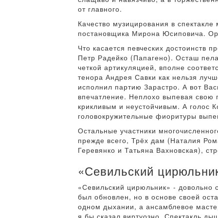
от главного.
Качество музицирования в спектакле 
постановщика Мирона Юсиповича. Орк
Что касается певческих достоинств 
Петр Радейко (Папагено). Осташ пел
четкой артикуляцией, вполне соотве
тенора Андрея Савки как нельзя лучш
исполнил партию Зарастро. А вот Вас
впечатление. Неплохо выпевая свою 
крикливым и неустойчивым. А голос К
головокружительные фиоритуры выпев
Остальные участники многочисленног
прежде всего, Трёх дам (Наталия Ром
Геревянко и Татьяна Вахновская), ст
«Севильский цирюльни
«Севильский цирюльник» - довольно с
был обновлен, но в основе своей ос
одном дыхании, а ансамблевое масте
я бы сказал виртуозно. Спектакль ды