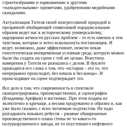
стриптизёршами и наркоманами и другими
«назидательными» приметами, удобренными медийными
скандалами.
Актуализация Тителя своей неагрессивной природой и
прозрачной обобщающей символикой парадоксальным
образом ведет нас к историческому универсализму,
ощущению вечности русских проблем – то есть именно к тем
чувствам, которые и хотел всколыхнуть постановщик. И
ведет, возможно, даже эффективнее, нежели некая
гипотетическая вневременная условная среда, которую можно
было бы создать на сцене с той же целью. Воистину,
намерения у Тителя не разошлись с делом. В буклете
приводятся его слова о том, что «история – это то, что
непрерывно происходит, без начала и без конца». И
происходящее на сцене подтверждает это.
Все дело в том, что современность в спектакле
сконцентрирована, преимущественно, в сценографии
(Владимир Арефьев) и костюмах. При этом подана не
эклектично и кричаще, а весьма продуманно и образно и, как
уже было сказано, с ясно читаемым подтекстом. Не надо
разгадывать никаких ребусов – ржавые обшарпанные
производственного плана стены не то какого-то
полуразрушенного завода, не то опустевшего нефтяного