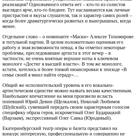
реализация? Однозначного ответа нет – кто-то из солистов
выглядел ярче, кто-то бледнее. Тут наслаиваются как личные
пристрастия и вкусы слушателя, так и характер самих ролей –
когда более драматургически развитых и выигрышных, когда
менее.
Отдельное слово – о номинанте «Маски» Алексее Тихомирове
в титульной партии. В целом положительно оценивая его
работу и зная возможности певца, я бы отметил некоторые
проблемы, преследовавшие артиста в этот вечер – в
частности, не очень внятные верхние ноты в ключевом
монологе «Достиг я высшей власти». В том же монологе,
кстати, хотелось и более тонкой нюансировки в эпизоде «В
семье своей я мнил найти отраду»…
Общий же исполнительский уровень в его вокально-
артистическом единстве можно назвать весьма качественным.
Наибольшее впечатление на меня произвели всласть
попевший Юрий Девин (Щелкалов), Николай Любимов
(Шуйский), сумевший передать своим характерным голосом
специфику образа героя, искрометный Олег Бударацкий
(Варлаам), экспрессивный Олег Савка (Юродивый).
Екатеринбургский театр оперы и балета представил на
конкурс интересную, профессиональную и совершенно не