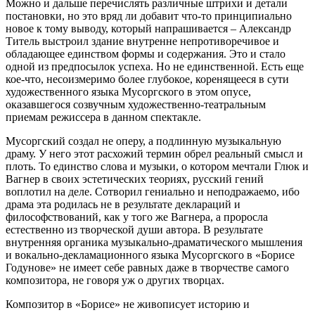
Можно и дальше перечислять различные штрихи и детали
постановки, но это вряд ли добавит что-то принципиально
новое к тому выводу, который напрашивается – Александр
Титель выстроил здание внутренне непротиворечивое и
обладающее единством формы и содержания. Это и стало
одной из предпосылок успеха. Но не единственной. Есть еще
кое-что, несоизмеримо более глубокое, коренящееся в сути
художественного языка Мусоргского в этом опусе,
оказавшегося созвучным художественно-театральным
приемам режиссера в данном спектакле.
Мусоргский создал не оперу, а подлинную музыкальную
драму. У него этот расхожий термин обрел реальный смысл и
плоть. То единство слова и музыки, о котором мечтали Глюк и
Вагнер в своих эстетических теориях, русский гений
воплотил на деле. Сотворил гениально и неподражаемо, ибо
драма эта родилась не в результате деклараций и
философствований, как у того же Вагнера, а проросла
естественно из творческой души автора. В результате
внутренняя органика музыкально-драматического мышления
и вокально-декламационного языка Мусоргского в «Борисе
Годунове» не имеет себе равных даже в творчестве самого
композитора, не говоря уж о других творцах.
Композитор в «Борисе» не живописует историю и