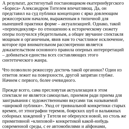
А результат, достигнутый постановщиком екатеринбургского
«Бориса» Александром Тителем впечатляющ. Да, он
представил на суд публики концепцию с ярко довлеющим
режиссерским началом, выраженным в типичной для
нынешней практики форме – актуализацией. Однако, такой
«перпендикуляр» по отношению к историческому сюжету
оперы получился убедительным, а общее звучание спектакля
мощным и органичным, явив нам то счастливое исключение,
которое при внимательном рассмотрении является
доказательством основного правила оперных интерпретаций
– добиваться единства всех составляющих этого
синтетического жанра.
Что позволило режиссеру достичь такой органики? Один из
ответов лежит на поверхности, другой запрятан глубже.
Начнем с первого, более очевидного.
Прежде всего, сама пресловутая актуализация в этом
спектакле не является самоцелью, приемом ради приема для
заигрывания с художественными вкусами так называемой
«широкой публики». Уход от тривиальной конкретики старых
времен, от этнографии теремов, боярских шуб и вальяжных
соборных хождений у Тителя не обернулся новой, но столь же
примитивной «клиповой» конкретикой какой-нибудь
современной среды, с ее автомобилями и айфонами,