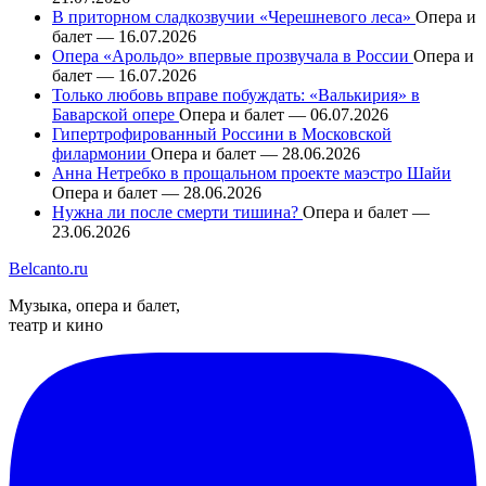
В приторном сладкозвучии «Черешневого леса»
Опера и
балет — 16.07.2026
Опера «Арольдо» впервые прозвучала в России
Опера и
балет — 16.07.2026
Только любовь вправе побуждать: «Валькирия» в
Баварской опере
Опера и балет — 06.07.2026
Гипертрофированный Россини в Московской
филармонии
Опера и балет — 28.06.2026
Анна Нетребко в прощальном проекте маэстро Шайи
Опера и балет — 28.06.2026
Нужна ли после смерти тишина?
Опера и балет —
23.06.2026
Belcanto.ru
Музыка, опера и балет,
театр и кино