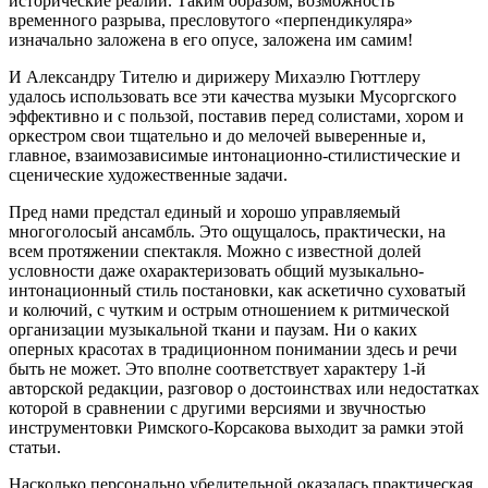
исторические реалии. Таким образом, возможность
временного разрыва, пресловутого «перпендикуляра»
изначально заложена в его опусе, заложена им самим!
И Александру Тителю и дирижеру Михаэлю Гюттлеру
удалось использовать все эти качества музыки Мусоргского
эффективно и с пользой, поставив перед солистами, хором и
оркестром свои тщательно и до мелочей выверенные и,
главное, взаимозависимые интонационно-стилистические и
сценические художественные задачи.
Пред нами предстал единый и хорошо управляемый
многоголосый ансамбль. Это ощущалось, практически, на
всем протяжении спектакля. Можно с известной долей
условности даже охарактеризовать общий музыкально-
интонационный стиль постановки, как аскетично суховатый
и колючий, с чутким и острым отношением к ритмической
организации музыкальной ткани и паузам. Ни о каких
оперных красотах в традиционном понимании здесь и речи
быть не может. Это вполне соответствует характеру 1-й
авторской редакции, разговор о достоинствах или недостатках
которой в сравнении с другими версиями и звучностью
инструментовки Римского-Корсакова выходит за рамки этой
статьи.
Насколько персонально убедительной оказалась практическая