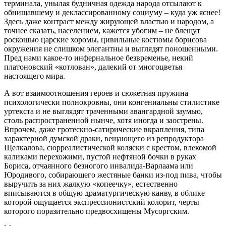
терминала, унылая будничная одежда народа отсылают к
обнищавшему и деклассированному социуму – куда уж яснее!
Здесь даже контраст между жирующей властью и народом, а
точнее сказать, населением, кажется убогим – не блещут
роскошью царские хоромы, цивильные костюмы борисова
окружения не слишком элегантны и выглядят поношенными.
Пред нами какое-то инфернальное безвременье, некий
платоновский «котлован», далекий от многоцветья
настоящего мира.
А вот взаимоотношения героев и сюжетная пружина
психологически полнокровны, они конгениальны стилистике
уртекста и не выглядят траченными авангардной заумью,
столь распространенной нынче, хотя иногда и заострены.
Впрочем, даже гротескно-сатирические вкрапления, типа
характерной думской драки, вещающего из репродуктора
Щелкалова, сюрреалистической коляски с крестом, влекомой
каликами перехожими, пустой нефтяной бочки в руках
Бориса, отчаянного безногого инвалида-Варлаама или
Юродивого, собирающего жестяные банки из-под пива, чтобы
выручить за них жалкую «копеечку», естественно
вписываются в общую драматургическую канву, в облике
которой ощущается экспрессионистский колорит, черты
которого поразительно предвосхищены Мусоргским.