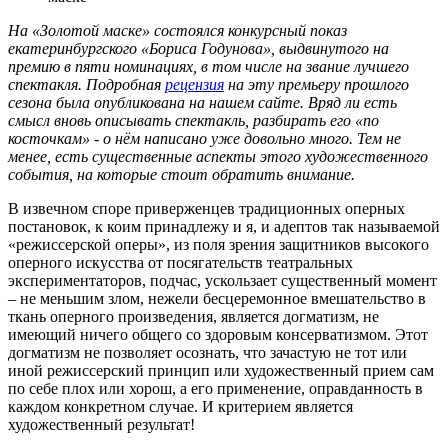
На «Золотой маске» состоялся конкурсный показ
екатеринбургского «Бориса Годунова», выдвинутого на
премию в пяти номинациях, в том числе на звание лучшего
спектакля. Подробная
рецензия
на эту премьеру прошлого
сезона была опубликована на нашем сайте. Вряд ли есть
смысл вновь описывать спектакль, разбирать его «по
косточкам» - о нём написано уже довольно много. Тем не
менее, есть существенные аспекты этого художественного
события, на которые стоит обратить внимание.
В извечном споре приверженцев традиционных оперных
постановок, к коим принадлежу и я, и адептов так называемой
«режиссерской оперы», из поля зрения защитников высокого
оперного искусства от посягательств театральных
экспериментаторов, подчас, ускользает существенный момент
– не меньшим злом, нежели бесцеремонное вмешательство в
ткань оперного произведения, является догматизм, не
имеющий ничего общего со здоровым консерватизмом. Этот
догматизм не позволяет осознать, что зачастую не тот или
иной режиссерский принцип или художественный прием сам
по себе плох или хорош, а его применение, оправданность в
каждом конкретном случае. И критерием является
художественный результат!