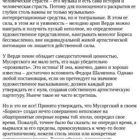
человеческие страсти – его музыка и есть сама история и
человеческая страсть. Потому для полноценного раскрытия ее
глубин столь важны не только музыкально-
интерпретационные средства, но и театральные. В этом ее
сила, в этом же и уязвимость – мелодию арии Верди можно
наиграть и получить пускай неполное, но определенное
художественное представление, наигрывать монолог Бориса
бессмысленно, вне индивидуальной живой артистической
интонации он лишается действенной силы.
У Верди пение обладает самодостаточной ценностью,
Мусоргского же мало петь, его надо убедительно
«проживать». Это истина! И она, конечно, давно и хорошо
известна – достаточно вспомнить Федора Шаляпина. Однако
любой постановщик, если он претендует на значимое
художественное высказывание, должен каждый раз
утверждать ее с нуля, создавая собственную артистическую
партитуру. Нынче такое не часто встретишь.
Но и это не все! Принято утверждать, что Мусоргский в своем
«Борисе» создал нечто совершенно непохожее на
общепринятые оперные нормы той эпохи, опередил свое
время. Пожалуй, точнее было бы сказать: не опередил время, а
вырвался за его пределы, прикоснувшись к чему-то более
архетипичному, нежели стиль эпохи или конкретные