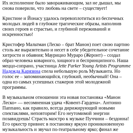
Их исполнение было завораживающим, зал не дышал, мы
снова поверили, что любовь на свете – существует!
Кристине и Йонасу удалось перевоплотиться из беспечных
молодых людей в глубокие трагические образы, наполнив
своих героев и страстью, и глубиной переживаний и
искренностью!
Кристофер Maльтман (Леско – брат Манон) поет свою партию
столь же выразительно и несет в себе убедительное сочетание
хитрости и обаяния; Маурицио Mураро (Жеронт) – создал
образ человека коварного, хищного и беспринципного. Наша
меццо-сопрано, участница
Jette Parker Young Artists Programme
Надежда Карязина
спела небольшую роль Музыканта. Но
голос ее – запоминающийся, глубокий, необычный! Она –
одна из самых успешных стажеров этой молодежной
программы.
В музыкальном отношении эта новая постановка «Манон
Леско» — несомненная удача «Ковент-Гардена». Антонио
Паппано, как правило, всегда дирижирующий новыми
спектаклями, неповторим! Его неутомимой энергии
позавидуешь! Страсть маэстро к музыке Пуччини – бездонна!
Его оркестр привнес в постановку яркую проникновенную
музыкальность и звучал по-театральному ярко; финал же