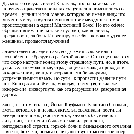
Да, много сексуальности! Как жаль, что наша мораль и
понятия о нравственности так существенно изменились со
времен Пуччини и той Манон, которую он имел в виду, что
моментами чувствуется несоответствие между текстом и
происходящим на сцене! Милостивый Боже! Но кто сейчас
обращает внимание на такие пустяки, как верность,
преданность, любовь. Инвестируют себя как можно удачнее
женщины, продаются мужчины!
Замечателен последний акт, когда уже в ссылке наши
возлюбленные бредут по разбитой дороге. Они еще надеются,
что скоро наступит конец этому страшному пути, но, в итоге,
усталые, изнеможённые, страдающие от жажды приходят к
искореженному концу, с изорванными бордюрами,
устремившимися ввысь. По сути - к пропасти! Дальше пути
нет! Конец жизни. Жизнь, молодая, цветущая, также же
искорежена, низвергнута, как эта разрушенная, разорванная
дорога.
Здесь, на этом пятачке, Йонас Кауфман и Кристина Ополайс,
дуэты которых и в первых актах, завораживали, достигли
невероятной правдивости в этой, казалось бы, нелепой
ситуации, в их пении было столько искренности,
неподдельной страсти, горькой боли и безнадежного отчаяния
– все то, без чего, полагаю, не существует трагической оперы.