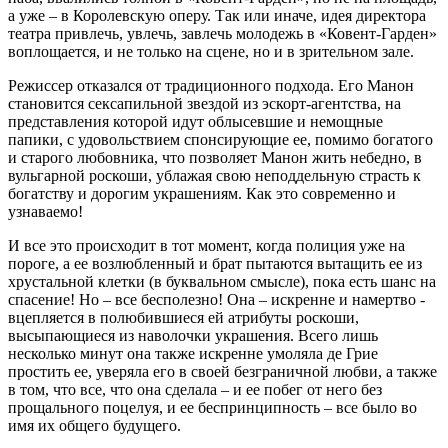
а уже – в Королевскую оперу. Так или иначе, идея директора
театра привлечь, увлечь, завлечь молодежь в «Ковент-Гарден»
воплощается, и не только на сцене, но и в зрительном зале.
Режиссер отказался от традиционного подхода. Его Манон
становится сексапильной звездой из эскорт-агентства, на
представления которой идут облысевшие и немощные
папики, с удовольствием спонсирующие ее, помимо богатого
и старого любовника, что позволяет Манон жить небедно, в
вульгарной роскоши, ублажая свою неподдельную страсть к
богатству и дорогим украшениям. Как это современно и
узнаваемо!
И все это происходит в тот момент, когда полиция уже на
пороге, а ее возлюбленный и брат пытаются вытащить ее из
хрустальной клетки (в буквальном смысле), пока есть шанс на
спасение! Но – все бесполезно! Она – искренне и намертво -
вцепляется в полюбившиеся ей атрибуты роскоши,
высыпающиеся из наволочки украшения. Всего лишь
несколько минут она также искренне умоляла де Грие
простить ее, уверяла его в своей безграничной любви, а также
в том, что все, что она сделала – и ее побег от него без
прощального поцелуя, и ее беспринципность – все было во
имя их общего будущего.