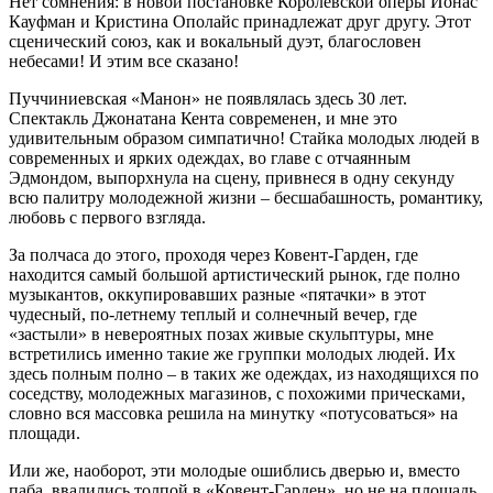
Нет сомнения: в новой постановке Королевской оперы Йонас
Кауфман и Кристина Ополайс принадлежат друг другу. Этот
сценический союз, как и вокальный дуэт, благословен
небесами! И этим все сказано!
Пуччиниевская «Манон» не появлялась здесь 30 лет.
Спектакль Джонатана Кента современен, и мне это
удивительным образом симпатично! Стайка молодых людей в
современных и ярких одеждах, во главе с отчаянным
Эдмондом, выпорхнула на сцену, привнеся в одну секунду
всю палитру молодежной жизни – бесшабашность, романтику,
любовь с первого взгляда.
За полчаса до этого, проходя через Ковент-Гарден, где
находится самый большой артистический рынок, где полно
музыкантов, оккупировавших разные «пятачки» в этот
чудесный, по-летнему теплый и солнечный вечер, где
«застыли» в невероятных позах живые скульптуры, мне
встретились именно такие же группки молодых людей. Их
здесь полным полно – в таких же одеждах, из находящихся по
соседству, молодежных магазинов, с похожими прическами,
словно вся массовка решила на минутку «потусоваться» на
площади.
Или же, наоборот, эти молодые ошиблись дверью и, вместо
паба, ввалились толпой в «Ковент-Гарден», но не на площадь,