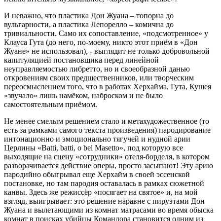
И неважно, что пластика Дон Жуана – топорна до
вульгарности, а пластика Лепорелло – комична до
тривиальности. Само их сопоставление, «подсмотренное» у
Клауса Гута (до него, по-моему, никто этот приём в «Дон
Жуане» не использовал), - выглядит не только добровольной
капитуляцией постановщика перед линейной
неуправляемостью либретто, но и своеобразной данью
откровениям своих предшественников, или творческим
переосмыслением того, что в работах Херхайма, Гута, Кушея
«звучало» лишь намёком, наброском и не было
самостоятельным приёмом.
Не менее смелым решением стало и метахудожественное (то
есть за рамками самого текста произведения) пародирование
интонационно и эмоционально тягучей и нудной арии
Церлины «Batti, batti, o bel Masetto», под которую все
выходящие на сцену «сотрудники» отеля-борделя, в котором
разворачивается действие оперы, просто засыпают! Эту арию
пародийно обыгрывал еще Херхайм в своей эссенской
постановке, но там пародия оставалась в рамках сюжетной
канвы. Здесь же режиссёр «посягает на святое» и, на мой
взгляд, выигрывает: это решение наравне с пируэтами Дон
Жуана и вылетающими из комнат матрасами во время обыска
комнат в поисках убийцы Командора становится одним из