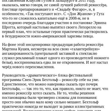
поставленная Клаусом Гутом в Зальцбурге в 2011 году,
оказалась, мягко говоря, не самой лучшей работой режиссёра,
блестяще препарировавшего и «Свадьбу Фигаро», и, в
особенности, «Так поступают все». С «Дон Жуаном» у Гута
что-то не сложилось капитально ещё в 2008-м, не в
последнюю очередь благодаря участию в постановке Эрвина
Шротта, который настолько выпятил своего Лепорелло на
первый план, что остальные герои практически растворились
в безудержности южно-американской харизмы певца.
На фоне этой инсценировки предыдущая работа режиссёра
Мартина Кушея, несмотря на всю свою «галантерейную»
ангажированность (центральной заставкой к спектаклю
служил рекламный плакат одного из производителей нижнего
белья), воспринималась едва ли не откровением. И вот настал
черёд нового переосмысления.
Руководитель «драматического» блока фестивальной
программы Свен-Эрик Бехтольф – режиссёр себе на уме.
Единственное, что можно наверняка сказать про почерк
Бехтольфа, — так это то, что, как правило, никто не знает, что
именно режиссёр хотел сказать. Не то, чтобы решения
постановщика были чрезмерно сложны для понимания:
просто они обычно мало кому сильно мешают. Бехтольф
практически никогда не выходит за рамки иллюстративных
инноваций. Видеоанимацию какую-нибудь запустить или