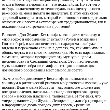
отель в бордель переделать – это пожалуйста. Но вот чего-
нибудь по-настоящему интеллектуально-концептуального
режиссёр на моей памяти не предлагал. В этом есть свой
здоровый консерватизм, который и позволяет снисходительно
относиться к работам Бехтольфа как традиционалистам, так и
поклонникам экстремальных прочтений.
В новом «Дон Жуане» Бехтольфа много цитат отовсюду и
«изо всех»: и оформление спектакля (Рольф и Марианна
Глиттенберг), и мизансценическая парадигма – всё уже
видено и пережевано если не в деталях, то, как минимум, в
общих чертах и на многих подмостках. Но есть пара важных
моментов, которые превращают эту мутную в целом
инсценировку в блестящий спектакль. Это пластическая
музыкальность образов и мифологизация сложных для
логического обоснования мест самого либретто.
То, что любое движение у Бехтольфа вписывается как
минимум в ритмический рисунок моцартовской музыки, - уже
прорыв. Ведь музыка Моцарта – настолько же сложна для
воспроизведения, насколько легка для восприятия, проще
говоря – насквозь пластична, танцевальна. И тот факт, что
«переодевание» Дон Жуана с Лепорелло режиссёр превращает
в пародийную дуэль походок двух героев, - решение
исключительно музыкальное, «хореографическое»!