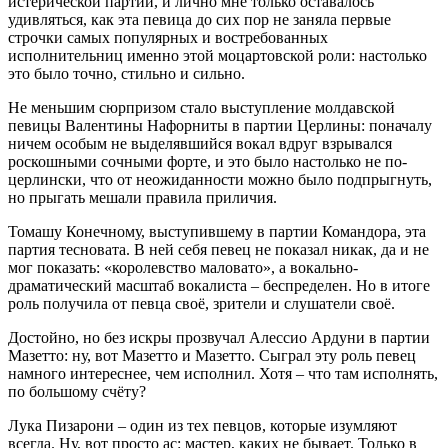
истерической партии, и лично мне только оставалось
удивляться, как эта певица до сих пор не заняла первые
строчки самых популярных и востребованных
исполнительниц именно этой моцартовской роли: настолько
это было точно, стильно и сильно.
Не меньшим сюрпризом стало выступление молдавской
певицы Валентины Нафорниты в партии Церлины: поначалу
ничем особым не выделявшийся вокал вдруг взрывался
роскошными сочными форте, и это было настолько не по-
церлински, что от неожиданности можно было подпрыгнуть,
но прыгать мешали правила приличия.
Томашу Конечному, выступившему в партии Командора, эта
партия тесновата. В ней себя певец не показал никак, да и не
мог показать: «королевство маловато», а вокально-
драматический масштаб вокалиста – беспределен. Но в итоге
роль получила от певца своё, зрители и слушатели своё.
Достойно, но без искры прозвучал Алессио Ардуни в партии
Мазетто: ну, вот Мазетто и Мазетто. Сыграл эту роль певец
намного интереснее, чем исполнил. Хотя – что там исполнять,
по большому счёту?
Лука Пизарони – один из тех певцов, которые изумляют
всегда. Ну, вот просто ас: мастер, каких не бывает. Только в