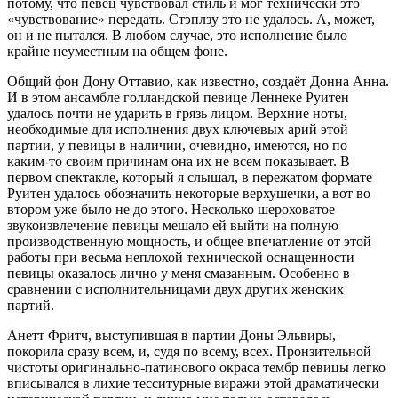
потому, что певец чувствовал стиль и мог технически это
«чувствование» передать. Стэплзу это не удалось. А, может,
он и не пытался. В любом случае, это исполнение было
крайне неуместным на общем фоне.
Общий фон Дону Оттавио, как известно, создаёт Донна Анна.
И в этом ансамбле голландской певице Леннеке Руитен
удалось почти не ударить в грязь лицом. Верхние ноты,
необходимые для исполнения двух ключевых арий этой
партии, у певицы в наличии, очевидно, имеются, но по
каким-то своим причинам она их не всем показывает. В
первом спектакле, который я слышал, в пережатом формате
Руитен удалось обозначить некоторые верхушечки, а вот во
втором уже было не до этого. Несколько шероховатое
звукоизвлечение певицы мешало ей выйти на полную
производственную мощность, и общее впечатление от этой
работы при весьма неплохой технической оснащенности
певицы оказалось лично у меня смазанным. Особенно в
сравнении с исполнительницами двух других женских
партий.
Анетт Фритч, выступившая в партии Доны Эльвиры,
покорила сразу всем, и, судя по всему, всех. Пронзительной
чистоты оригинально-патинового окраса тембр певицы легко
вписывался в лихие тесситурные виражи этой драматически