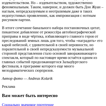
издевательством. Но – издевательством, художественно
феноменальным. Таким, наверное, и должен быть Дон Жуан –
наглым, непредсказуемым и неотразимым даже в таких
недопустимых проявлениях, как импровизация с нотным
рисунком партии.
В итоге сочетание банального набора постановочных цитат,
пикантное добавление от режиссёра автобиографической
приправы в виде чёртика, избавляющего главного героя от
преследований земных лишь для того, чтобы «наградить» его
карой небесной, с удивительной в своей неровности, но
поразительной в своей непредсказуемости музыкальной
стороной представления стало основой завораживающего
спектакля, который по настоящее время остаётся одним из
главных событий продолжающегося Зальцбургского
фестиваля, в программе которого еще много
мелодраматических сюрпризов.
Автор фото — Andreas Kolarik
Реклама
Вам может быть интересно
Социально значимое прочтение