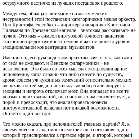
остроумного пастиччо из лучших постановок прошлого.
Между тем, обращать внимание на массу мелких
несуразностей этой постановки категорически мешал оркестр.
Про Кристофа Эшенбаха – дирижера-напарника Кристиана
Тилемана по Дрезденской капелле – знатокам рассказывать не
нужно. Это имя – символ виртуозной точности акцентов,
эталонной предсказуемости темпов и жесточайшего уровня
эмоциональной концентрации музыкантов.
Именно под его руководством оркестры звучат так, как сами
от себя не ожидают, и Венские филармоники – не
исключение. Это было во всех смыслах экстраординарное
исполнение, когда сложно что-либо сказать по существу,
кроме совсем уж кухонных замечаний относительно мелких
шероховатостей меди, поскольку такая игра апеллирует к
эмоциям и напрочь отключает мозг. Она попадает во все те
«пазы» наших ожиданий, она настолько им соответствует, а
порой и превосходит, что анализировать нюансы
инструментальной выделки нет никакой возможности.
Остаётся один восторг.
Что можно сказать про исполнителей главных партий? Я, к
своему «несчастью», смог посмотреть два спектакля: один,
который транслировался в прямом эфире, и второй, который