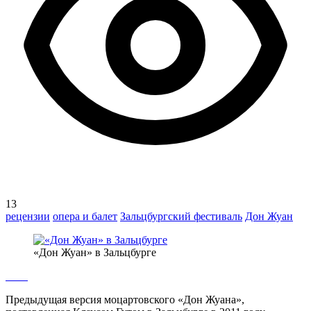
13
рецензии
опера и балет
Зальцбургский фестиваль
Дон Жуан
«Дон Жуан» в Зальцбурге
Предыдущая версия моцартовского «Дон Жуана»,