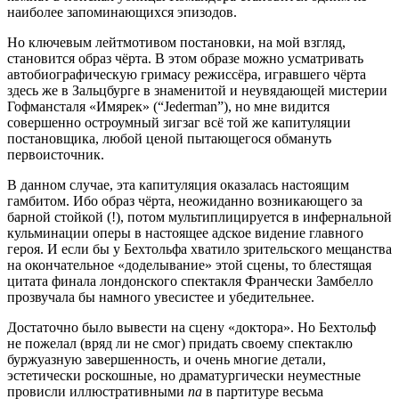
наиболее запоминающихся эпизодов.
Но ключевым лейтмотивом постановки, на мой взгляд,
становится образ чёрта. В этом образе можно усматривать
автобиографическую гримасу режиссёра, игравшего чёрта
здесь же в Зальцбурге в знаменитой и неувядающей мистерии
Гофмансталя «Имярек» (“Jederman”), но мне видится
совершенно остроумный зигзаг всё той же капитуляции
постановщика, любой ценой пытающегося обмануть
первоисточник.
В данном случае, эта капитуляция оказалась настоящим
гамбитом. Ибо образ чёрта, неожиданно возникающего за
барной стойкой (!), потом мультиплицируется в инфернальной
кульминации оперы в настоящее адское видение главного
героя. И если бы у Бехтольфа хватило зрительского мещанства
на окончательное «доделывание» этой сцены, то блестящая
цитата финала лондонского спектакля Франчески Замбелло
прозвучала бы намного увесистее и убедительнее.
Достаточно было вывести на сцену «доктора». Но Бехтольф
не пожелал (вряд ли не смог) придать своему спектаклю
буржуазную завершенность, и очень многие детали,
эстетически роскошные, но драматургически неуместные
провисли иллюстративными
па
в партитуре весьма