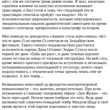
шёл с тем же составом тремя днями позже. Я знал, насколько
серьёзное влияние на качество исполнения оказывает
трансляция, и был готов к тому, что следующий после
трансляции спектакль пройдёт «на выдохе». Но те
исполнительские шероховатости, которые нивелировались
эмоциональным накалом драматической самоотдачи во время
первого спектакля, превратились в катастрофу на втором.
Мне никогда не доводилось слышать столь агрессивных «бу!»
после арии (!) во время (!) спектакля на Зальцбургском
фестивале. Такого гиблого неудовольствия удостоился
исполнитель партии Дона Оттавио Эндрю Стэплз после
первой же арии «Dalla sua pace», и даже точеные верхние
пиано не спасли певца от тотальной обструкции. На мой слух,
кроме явного хриплого призвука на вступлении и нескольких
полукриминальных непопаданий в тесситуру, ничего сверх
недопустимого, с технической точки зрения, певец себе не
позволил. А вот тембр…
Возвышенно невесомый до фальцетно-контратеноровой
невыносимости – это, конечно, непростительно. При всем
неуважении к главному теноровому образу «Дон Жуана» - это
было через край. Нельзя таким тембром это петь. Ведь даже
шелковистый сливочно-помадный тембр Махаэля Шаде в своё
время звучал в этой партии изысканно и уместно лишь