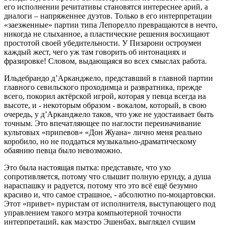
его исполнении речитативы становятся интереснее арий, а
диалоги – напряженнее дуэтов. Только в его интерпретации
«заезженные» партии типа Лепорелло превращаются в нечто,
никогда не слыханное, а пластические решения восхищают
простотой своей убедительности. У Пизарони остроумен
каждый жест, чего уж там говорить об интонациях и
фразировке! Словом, выдающаяся во всех смыслах работа.
Ильдебрандо д’Арканджело, представший в главной партии
главного севильского проходимца и развратника, прежде
всего, покорил актёрской игрой, которая у певца всегда на
высоте, и - некоторым образом - вокалом, который, в свою
очередь, у д’Арканджело таков, что уже не удостаивает быть
точным. Это впечатляющее по наглости переиначивание
культовых «припевов» «Дон Жуана» лично меня реально
коробило, но не поддаться музыкально-драматическому
обаянию певца было невозможно.
Это была настоящая пытка: представьте, что ухо
сопротивляется, потому что слышит полную ерунду, а душа
нараспашку и радуется, потому что это всё ещё безумно
красиво и, что самое страшное, - абсолютно по-моцартовски.
Этот «привет» пуристам от исполнителя, выступающего под
управлением такого мэтра компьютерной точности
интерпретаций, как маэстро Эшенбах, выглядел сущим