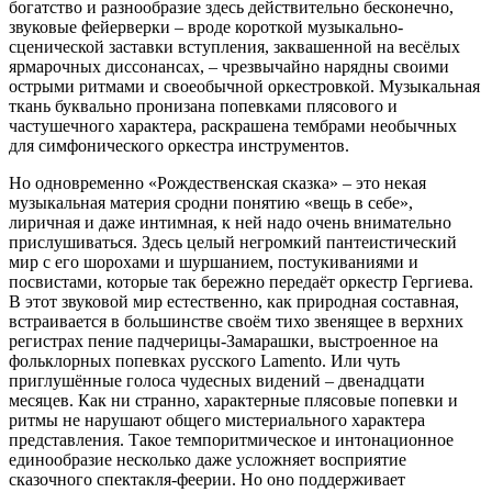
богатство и разнообразие здесь действительно бесконечно,
звуковые фейерверки – вроде короткой музыкально-
сценической заставки вступления, заквашенной на весёлых
ярмарочных диссонансах, – чрезвычайно нарядны своими
острыми ритмами и своеобычной оркестровкой. Музыкальная
ткань буквально пронизана попевками плясового и
частушечного характера, раскрашена тембрами необычных
для симфонического оркестра инструментов.
Но одновременно «Рождественская сказка» – это некая
музыкальная материя сродни понятию «вещь в себе»,
лиричная и даже интимная, к ней надо очень внимательно
прислушиваться. Здесь целый негромкий пантеистический
мир с его шорохами и шуршанием, постукиваниями и
посвистами, которые так бережно передаёт оркестр Гергиева.
В этот звуковой мир естественно, как природная составная,
встраивается в большинстве своём тихо звенящее в верхних
регистрах пение падчерицы-Замарашки, выстроенное на
фольклорных попевках русского Lamento. Или чуть
приглушённые голоса чудесных видений – двенадцати
месяцев. Как ни странно, характерные плясовые попевки и
ритмы не нарушают общего мистериального характера
представления. Такое темпоритмическое и интонационное
единообразие несколько даже усложняет восприятие
сказочного спектакля-феерии. Но оно поддерживает