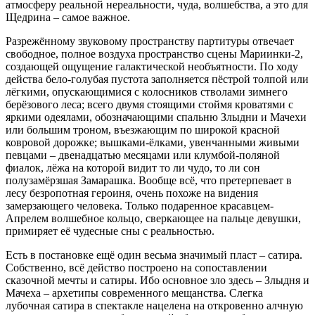
атмосферу реальной нереальности, чуда, волшебства, а это для
Щедрина – самое важное.
Разрежённому звуковому пространству партитуры отвечает
свободное, полное воздуха пространство сцены Мариинки-2,
создающей ощущение галактической необъятности. По ходу
действа бело-голубая пустота заполняется пёстрой толпой или
лёгкими, опускающимися с колосников стволами зимнего
берёзового леса; всего двумя стоящими стоймя кроватями с
яркими одеялами, обозначающими спальню Злыдни и Мачехи
или большим троном, въезжающим по широкой красной
ковровой дорожке; вышками-ёлками, увенчанными живыми
певцами – двенадцатью месяцами или клумбой-поляной
фиалок, лёжа на которой видит то ли чудо, то ли сон
полузамёрзшая Замарашка. Вообще всё, что претерпевает в
лесу безропотная героиня, очень похоже на видения
замерзающего человека. Только подаренное красавцем-
Апрелем волшебное кольцо, сверкающее на пальце девушки,
примиряет её чудесные сны с реальностью.
Есть в постановке ещё один весьма значимый пласт – сатира.
Собственно, всё действо построено на сопоставлении
сказочной мечты и сатиры. Ибо основное зло здесь – Злыдня и
Мачеха – архетипы современного мещанства. Слегка
лубочная сатира в спектакле нацелена на откровенно алчную