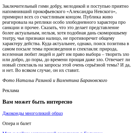
Заключительный гимн добру, мелодикой и поступью приятно
напомнивший прокофьевского «Александра Невского»,
примирил всех со счастливым концом. Публика живо
реагировала на реплики особо злободневного характера про
санкции и прочее. Сказать, что это делает представление
более актуальным, нельзя, хотя подобная дань скоморошьему
театру, чьи признаки налицо, не противоречит общему
характеру действа. Куда актуальнее, однако, поиск позитива в
самом посыле темы произведения и спектакля: природа,
вселенная любит людей и даёт им право выбора – творить зло
или добро, до поры, до времени прощая даже зло. Отвечает ли
новый спектакль на запросы этой очень серьёзной темы? И да,
и нет. Во всяком случае, он их ставит.
Фото Натальи Разиной и Валентина Барановского
Реклама
Вам может быть интересно
Джоконды многоликий образ
Опера и балет