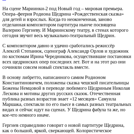
На сцене Мариинки-2 под Новый год – мировая премьера.
Опера–феерия Родиона Щедрина «Рождественская сказка»
для детей и взрослых. Когда-то неоконченная, заново
отделанная композитором партитура нынче посвящена
Валерию Гергиеву. И Мариинскому театру, в стенах которого
сегодня звучит весь музыкально-театральный Щедрин.
С композитором давно и удачно сработались режиссёр
Алексей Степанюк, сценограф Александр Орлов и художник
по костюмам Ирина Чередникова, осуществившие постановки
всех щедринских опер последних лет. Вот и на этот раз они
сочиняли совсем новый спектакль вместе.
В основу либретто, написанного самим Родионом
Константиновичем, положены сказка чешской писательницы
Божены Немцовой в переводе любимого Щедриным Николая
Лескова и мотивы других русских сказок. Отечественная
публика разных возрастов знает «12 месяцев» Самуила
Маршака, спектакли по его пьесе в самых разных театральных
видах и сейчас идут на сценах. У Щедрина фабула та же, но
кое-что немного иначе.
Гергиев справедливо говорит о новой партитуре Щедрина,
как о большой, яркой, сверкающей. Колористическое