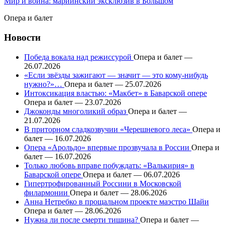
Мир и война: мариинский эксклюзив в Большом
Опера и балет
Новости
Победа вокала над режиссурой
Опера и балет —
26.07.2026
«Если звёзды зажигают — значит — это кому-нибудь
нужно?»…
Опера и балет — 25.07.2026
Интоксикация властью: «Макбет» в Баварской опере
Опера и балет — 23.07.2026
Джоконды многоликий образ
Опера и балет —
21.07.2026
В приторном сладкозвучии «Черешневого леса»
Опера и
балет — 16.07.2026
Опера «Арольдо» впервые прозвучала в России
Опера и
балет — 16.07.2026
Только любовь вправе побуждать: «Валькирия» в
Баварской опере
Опера и балет — 06.07.2026
Гипертрофированный Россини в Московской
филармонии
Опера и балет — 28.06.2026
Анна Нетребко в прощальном проекте маэстро Шайи
Опера и балет — 28.06.2026
Нужна ли после смерти тишина?
Опера и балет —