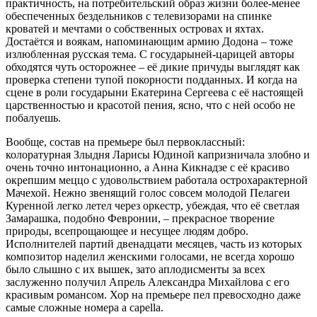
практичность, на потребительский образ жизни более-менее
обеспеченных бездельников с телевизорами на спинке
кроватей и мечтами о собственных островах и яхтах.
Достаётся и воякам, напоминающим армию Додона – тоже
излюбленная русская тема. С государыней-царицей авторы
обходятся чуть осторожнее – её дикие причуды выглядят как
проверка степени тупой покорности подданных. И когда на
сцене в роли государыни Екатерина Сергеева с её настоящей
царственностью и красотой пения, ясно, что с ней особо не
побалуешь.
Вообще, состав на премьере был первоклассный:
колоратурная Злыдня Ларисы Юдиной капризничала злобно и
очень точно интонационно, а Анна Кикнадзе с её красиво
окрепшим меццо с удовольствием работала острохарактерной
Мачехой. Нежно звенящий голос совсем молодой Пелагеи
Куренной легко летел через оркестр, убеждая, что её светлая
Замарашка, подобно Февронии, – прекрасное творение
природы, всепрощающее и несущее людям добро.
Исполнителей партий двенадцати месяцев, часть из которых
композитор наделил женскими голосами, не всегда хорошо
было слышно с их вышек, зато аплодисменты за всех
заслуженно получил Апрель Александра Михайлова с его
красивым романсом. Хор на премьере пел превосходно даже
самые сложные номера a capella.