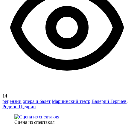
14
рецензии
опера и балет
Мариинский театр
Валерий Гергиев
,
Родион Щедрин
Сцена из спектакля