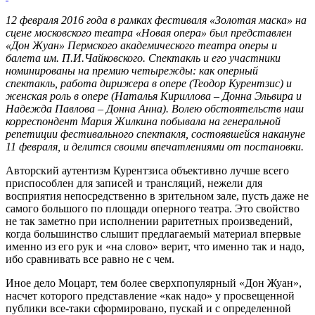
12 февраля 2016 года в рамках фестиваля «Золотая маска» на
сцене московского театра «Новая опера» был представлен
«Дон Жуан» Пермского академического театра оперы и
балета им. П.И.Чайковского. Спектакль и его участники
номинированы на премию четырежды: как оперный
спектакль, работа дирижера в опере (Теодор Курентзис) и
женская роль в опере (Наталья Кириллова – Донна Эльвира и
Надежда Павлова – Донна Анна). Волею обстоятельств наш
корреспондент Мария Жилкина побывала на генеральной
репетиции фестивального спектакля, состоявшейся накануне
11 февраля, и делится своими впечатлениями от постановки.
Авторский аутентизм Курентзиса объективно лучше всего
приспособлен для записей и трансляций, нежели для
восприятия непосредственно в зрительном зале, пусть даже не
самого большого по площади оперного театра. Это свойство
не так заметно при исполнении раритетных произведений,
когда большинство слышит предлагаемый материал впервые
именно из его рук и «на слово» верит, что именно так и надо,
ибо сравнивать все равно не с чем.
Иное дело Моцарт, тем более сверхпопулярный «Дон Жуан»,
насчет которого представление «как надо» у просвещенной
публики все-таки сформировано, пускай и с определенной