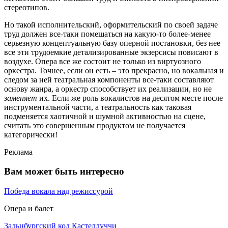
стереотипов.
Но такой исполнительский, оформительский по своей задаче
труд должен все-таки помещаться на какую-то более-менее
серьезную концептуальную базу оперной постановки, без нее
все эти трудоемкие детализированные экзерсисы повисают в
воздухе. Опера все же состоит не только из виртуозного
оркестра. Точнее, если он есть – это прекрасно, но вокальная и
следом за ней театральная компоненты все-таки составляют
основу жанра, а оркестр способствует их реализации, но не
заменяет
их. Если же роль вокалистов на десятом месте после
инструментальной части, а театральность как таковая
подменяется хаотичной и шумной активностью на сцене,
считать это совершенным продуктом не получается
категорически!
Реклама
Вам может быть интересно
Победа вокала над режиссурой
Опера и балет
Зальцбургский код Кастеллуччи