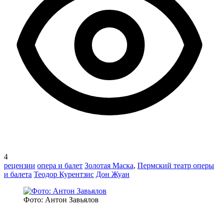
4
рецензии
опера и балет
Золотая Маска
,
Пермский театр оперы
и балета
Теодор Курентзис
Дон Жуан
Фото: Антон Завьялов