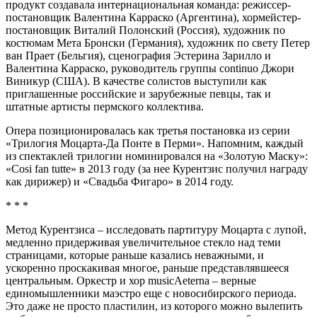
продукт создавала интернациональная команда: режиссер-
постановщик Валентина Карраско (Аргентина), хормейстер-
постановщик Виталий Полонский (Россия), художник по
костюмам Мета Бронски (Германия), художник по свету Петер
ван Прает (Бельгия), сценография Эстерина Зарилло и
Валентина Карраско, руководитель группы continuo Джори
Виникур (США). В качестве солистов выступили как
приглашенные российские и зарубежные певцы, так и
штатные артисты пермского коллектива.
Опера позиционировалась как третья постановка из серии
«Трилогия Моцарта-Да Понте в Перми». Напомним, каждый
из спектаклей трилогии номинировался на «Золотую Маску»:
«Cosi fan tutte» в 2013 году (за нее Курентзис получил награду
как дирижер) и «Свадьба Фигаро» в 2014 году.
* * *
Метод Курентзиса – исследовать партитуру Моцарта с лупой,
медленно придерживая увеличительное стекло над теми
страницами, которые раньше казались неважными, и
ускоренно проскакивая многое, раньше представлявшееся
центральным. Оркестр и хор musicAeterna – верные
единомышленники маэстро еще с новосибирского периода.
Это даже не просто пластилин, из которого можно вылепить