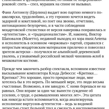
роковой: спеть – спел, мурашек на спине не вызывал.
Фани Антонелу (Церлина) выдает вою партию немного по-
школярски, трудолюбиво, а эту героиню хочется видеть
задорной и кокетливой, но поет она звонко, отчетливо,
интонационно безупречно, и в части соблюдения
моцартовской стилистики ее версия наверняка понравилась и
«аутентистам», и «традиционалистам». И, наконец, Виктор
Шаповалов (Мазетто), недавний выходец из хора musicAeterna
и исполнитель в основном «моржовых» партий, справился с
непростым моцартовским материалом прилично и повеселил
зрителя актерски – получился не альпийский деревенский
увалень, а узнаваемый российский мелкий чиновник-жлоб в
мешковатом костюме.
Прежде чем закончить разбор спектакля, вспомним известное
высказывание композитора Клода Дебюсси: «Критики…
Критики? Это хорошие, просто прекрасные люди, мне
хотелось бы в это верить. По меньшей мере, это люди весьма
счастливые. Возможно, я им завидую. С ними борешься не на
равных. Они вправе за один час вынести суждение об
усилиях, о труде, о размышлениях многих лет». Эта цитата
как никогда кстати вспоминается, когда анализируешь
исполнение виртуозов-аутентистов – ведь за видимой
легкостью стоит большой труд и смелость в ниспровержении