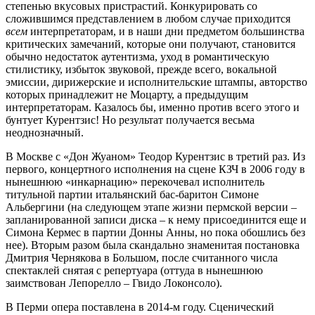
степенью вкусовых пристрастий. Конкурировать со
сложившимся представлением в любом случае приходится
всем
интерпретаторам, и в наши дни предметом большинства
критических замечаний, которые они получают, становится
обычно недостаток аутентизма, уход в романтическую
стилистику, избыток звуковой, прежде всего, вокальной
эмиссии, дирижерские и исполнительские штампы, авторство
которых принадлежит не Моцарту, а предыдущим
интерпретаторам. Казалось бы, именно против всего этого и
бунтует Курентзис! Но результат получается весьма
неоднозначный.
В Москве с «Дон Жуаном» Теодор Курентзис в третий раз. Из
первого, концертного исполнения на сцене КЗЧ в 2006 году в
нынешнюю «инкарнацию» перекочевал исполнитель
титульной партии итальянский бас-баритон Симоне
Альбергини (на следующем этапе жизни пермской версии –
запланированной записи диска – к нему присоединится еще и
Симона Кермес в партии Донны Анны, но пока обошлись без
нее). Вторым разом была скандально знаменитая постановка
Дмитрия Чернякова в Большом, после считанного числа
спектаклей снятая с репертуара (оттуда в нынешнюю
заимствован Лепорелло – Гвидо Локонсоло).
В Перми опера поставлена в 2014-м году. Сценический