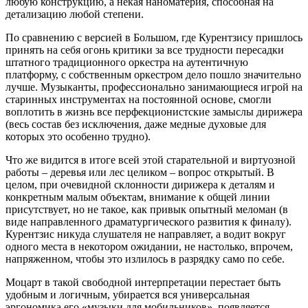
любую конструкцию, а некая наноматерия, способная на
детализацию любой степени.
По сравнению с версией в Большом, где Курентзису пришлось
принять на себя огонь критики за все трудности пересадки
штатного традиционного оркестра на аутентичную
платформу, с собственным оркестром дело пошло значительно
лучше. Музыканты, профессионально занимающиеся игрой на
старинных инструментах на постоянной основе, смогли
воплотить в жизнь все перфекционистские замыслы дирижера
(весь состав без исключения, даже медные духовые для
которых это особенно трудно).
Что же видится в итоге всей этой старательной и виртуозной
работы – деревья или лес целиком – вопрос открытый. В
целом, при очевидной склонности дирижера к деталям и
конкретным малым объектам, внимание к общей линии
присутствует, но не такое, как привык опытный меломан (в
виде направленного драматургического развития к финалу).
Курентзис никуда слушателя не направляет, а водит вокруг
одного места в некотором ожидании, не настолько, впрочем,
напряженном, чтобы это излилось в разрядку само по себе.
Моцарт в такой свободной интерпретации перестает быть
удобным и логичным, убирается вся универсальная
эргономика его «музыки для мобильников», появляется