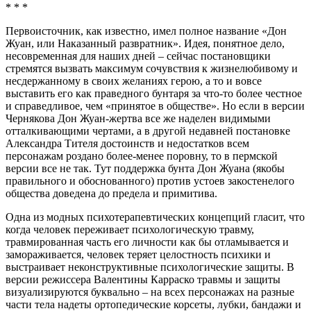
* * *
Первоисточник, как известно, имел полное название «Дон
Жуан, или Наказанный развратник». Идея, понятное дело,
несовременная для наших дней – сейчас постановщики
стремятся вызвать максимум сочувствия к жизнелюбивому и
несдержанному в своих желаниях герою, а то и вовсе
выставить его как праведного бунтаря за что-то более честное
и справедливое, чем «принятое в обществе». Но если в версии
Чернякова Дон Жуан-жертва все же наделен видимыми
отталкивающими чертами, а в другой недавней постановке
Александра Тителя достоинств и недостатков всем
персонажам роздано более-менее поровну, то в пермской
версии все не так. Тут поддержка бунта Дон Жуана (якобы
правильного и обоснованного) против устоев закостенелого
общества доведена до предела и примитива.
Одна из модных психотерапевтических концепций гласит, что
когда человек переживает психологическую травму,
травмированная часть его личности как бы отламывается и
замораживается, человек теряет целостность психики и
выстраивает неконструктивные психологические защиты. В
версии режиссера Валентины Карраско травмы и защиты
визуализируются буквально – на всех персонажах на разные
части тела надеты ортопедические корсеты, лубки, бандажи и