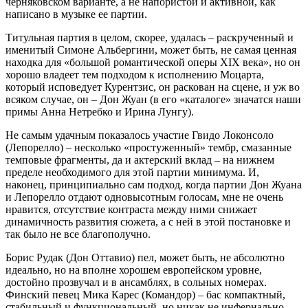
черняковском варианте, а не напористой и активной, как
написано в музыке ее партии.
Титульная партия в целом, скорее, удалась – раскрученный и
именитый Симоне Альбергини, может быть, не самая ценная
находка для «большой романтической оперы XIX века», но он
хорошо владеет тем подходом к исполнению Моцарта,
который исповедует Курентзис, он раскован на сцене, и уж во
всяком случае, он – Дон Жуан (в его «каталоге» значатся наши
примы Анна Нетребко и Ирина Лунгу).
Не самым удачным показалось участие Гвидо Локонсоло
(Лепорелло) – несколько «простуженный» тембр, смазанные
темповые фрагменты, да и актерский вклад – на нижнем
пределе необходимого для этой партии минимума. И,
наконец, принципиально сам подход, когда партии Дон Жуана
и Лепорелло отдают одновысотным голосам, мне не очень
нравится, отсутствие контраста между ними снижает
динамичность развития сюжета, а с ней в этой постановке и
так было не все благополучно.
Борис Рудак (Дон Оттавио) пел, может быть, не абсолютно
идеально, но на вполне хорошем европейском уровне,
достойно прозвучал и в ансамблях, в сольных номерах.
Финский певец Мика Карес (Командор) – бас компактный,
стабильный и функциональный, но никак не инфернально-