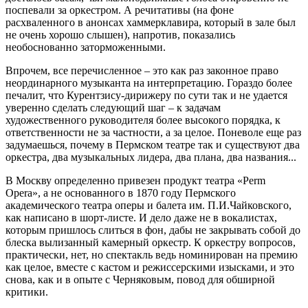
поспевали за оркестром. А речитативы (на фоне
расхваленного в анонсах хаммерклавира, который в зале был
не очень хорошо слышен), напротив, показались
необоснованно заторможенными.
Впрочем, все перечисленное – это как раз законное право
неординарного музыканта на интерпретацию. Гораздо более
печалит, что Курентзису-дирижеру по сути так и не удается
уверенно сделать следующий шаг – к задачам
художественного руководителя более высокого порядка, к
ответственности не за частности, а за целое. Поневоле еще раз
задумаешься, почему в Пермском театре так и существуют два
оркестра, два музыкальных лидера, два плана, два названия...
В Москву определенно привезен продукт театра «Perm
Opera», а не основанного в 1870 году Пермского
академического театра оперы и балета им. П.И.Чайковского,
как написано в шорт-листе. И дело даже не в вокалистах,
которым пришлось слиться в фон, дабы не закрывать собой до
блеска вылизанный камерный оркестр. К оркестру вопросов,
практически, нет, но спектакль ведь номинирован на премию
как целое, вместе с кастом и режиссерскими изысками, и это
снова, как и в опыте с Черняковым, повод для обширной
критики.