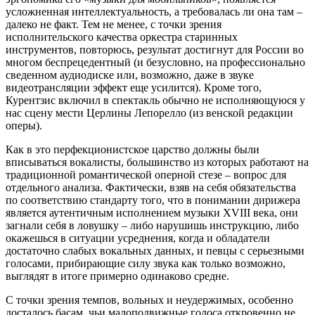
усложненная интеллектуальность, а требовалась ли она там –
далеко не факт. Тем не менее, с точки зрения
исполнительского качества оркестра старинных
инструментов, повторюсь, результат достигнут для России во
многом беспрецедентный (и безусловно, на профессионально
сведенном аудиодиске или, возможно, даже в звуке
видеотрансляции эффект еще усилится). Кроме того,
Курентзис включил в спектакль обычно не исполняющуюся у
нас сцену мести Церлины Лепорелло (из венской редакции
оперы).
Как в это перфекционистское царство должны были
вписываться вокалисты, большинство из которых работают на
традиционной романтической оперной стезе – вопрос для
отдельного анализа. Фактически, взяв на себя обязательства
по соответствию стандарту того, что в понимании дирижера
является аутентичным исполнением музыки XVIII века, они
загнали себя в ловушку – либо нарушишь инструкцию, либо
окажешься в ситуации усреднения, когда и обладатели
достаточно слабых вокальных данных, и певцы с серьезными
голосами, прибирающие силу звука как только возможно,
выглядят в итоге примерно одинаково средне.
С точки зрения темпов, вольных и неудержимых, особенно
досталось басам, чьи малоподвижные голоса откровенно не