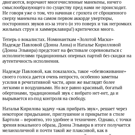
двигаются, ворочают многочисленные манекены, ничего
смыслообразующего по существу пред нами не происходит.
Не говоря уже о том, что начиная с грохота от сброшенного
сверху манекена на самом первом аккорде увертюры,
посторонних звуков из-за этого (и это поверх и так негромких
жильных струн и хаммерклавира!) критически много.
Теперь о вокалистах. Номинанткам «Золотой Маски»
Надежде Павловой (Донна Анна) и Наталье Кирилловой
(Донна Эльвира) предстоит на фестивале соревноваться с
исполнителями традиционных оперных партий без скидки на
аутентичность исполнения.
Надежде Павловой, как показалось, такое «обезвоживание»
своего голоса дается очень непросто, особенно заметны
усилия в речитативной части, арии же выглядят более
легкими и воздушными. Но все равно красивый, богатый
обертонами, традиционный звук с вибрато нет-нет, да и
вырывается из-под контроля на свободу.
Наталья Кирилова задачу «как прибрать звук», решает через
некоторое придыхание, приглушение и прикрытие в стиле
Бартоли – вероятно, это удобнее и техничнее. Однако, с точки
зрения вокального образа, Донна Эльвира в итоге получается
меланхоличной и почти такой же плаксивой, как в