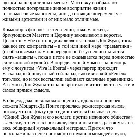
щитки на неприличных местах. Массовку изображают
полностью потерявшие живое восприятие жизни
пластмассовые манекены, иногда стоящие вперемешку с
живыми артистами и от них мало отличимые.
Командор в финале – естественно, тоже манекен, а
брачующихся Мазетто и Церлину заковывают в корсеты.
Целостным «без ортопедии» является только Дон Жуан, тогда
как все его контрагенты – в той или иной мере «травматики»
(с соблазняемых дам поочередно он безуспешно пытается
снять «защиты», пока в итоге не оказывается перед полностью
силиконовой куклой). В определенный момент на помощь
ему с лозунгом «Viva la liberta!» через партер приходит
маскарадный полуголый гей-парад с активисткой «Femen»
топ-лесс, но и тех костылями забивают калечные праведники.
А самого Дон Жуана толпа невротиков в итоге рвет на части в
самом прямом смысле.
В общем, даже невозможно оценить, вдоль или поперек
сюжета Моцарта-Да Понте прошлась режиссерская мысль,
потому что по факту одна единственная большая сцена
«Живой Дон Жуан и его коллеги против неживого общества»
-
это все
, что есть в спектакле, единичная идея, растянутая на
весь обширный музыкальный материал. Притом что
персонажи на сцене постоянно и шумно взаимодействуют,