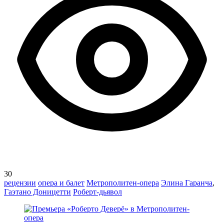
30
рецензии
опера и балет
Метрополитен-опера
Элина Гаранча
,
Гаэтано Доницетти
Роберт-дьявол