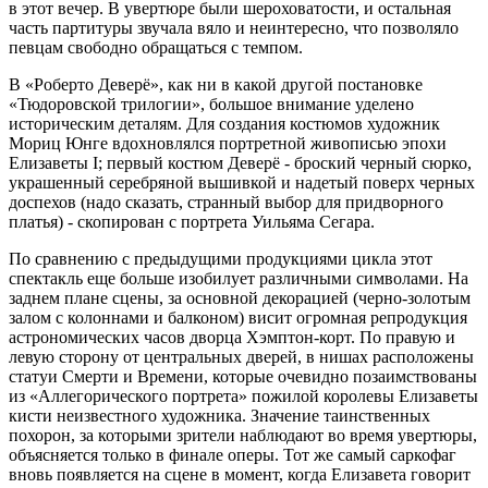
в этот вечер. В увертюре были шероховатости, и остальная
часть партитуры звучала вяло и неинтересно, что позволяло
певцам свободно обращаться с темпом.
В «Роберто Деверё», как ни в какой другой постановке
«Тюдоровской трилогии», большое внимание уделено
историческим деталям. Для создания костюмов художник
Мориц Юнге вдохновлялся портретной живописью эпохи
Елизаветы I; первый костюм Деверё - броский черный сюрко,
украшенный серебряной вышивкой и надетый поверх черных
доспехов (надо сказать, странный выбор для придворного
платья) - скопирован с портрета Уильяма Сегара.
По сравнению с предыдущими продукциями цикла этот
спектакль еще больше изобилует различными символами. На
заднем плане сцены, за основной декорацией (черно-золотым
залом с колоннами и балконом) висит огромная репродукция
астрономических часов дворца Хэмптон-корт. По правую и
левую сторону от центральных дверей, в нишах расположены
статуи Смерти и Времени, которые очевидно позаимствованы
из «Аллегорического портрета» пожилой королевы Елизаветы
кисти неизвестного художника. Значение таинственных
похорон, за которыми зрители наблюдают во время увертюры,
объясняется только в финале оперы. Тот же самый саркофаг
вновь появляется на сцене в момент, когда Елизавета говорит