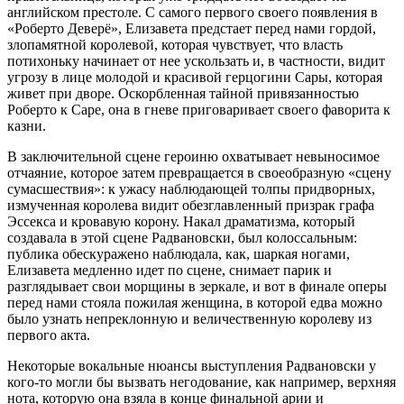
английском престоле. С самого первого своего появления в
«Роберто Деверё», Елизавета предстает перед нами гордой,
злопамятной королевой, которая чувствует, что власть
потихоньку начинает от нее ускользать и, в частности, видит
угрозу в лице молодой и красивой герцогини Сары, которая
живет при дворе. Оскорбленная тайной привязанностью
Роберто к Саре, она в гневе приговаривает своего фаворита к
казни.
В заключительной сцене героиню охватывает невыносимое
отчаяние, которое затем превращается в своеобразную «сцену
сумасшествия»: к ужасу наблюдающей толпы придворных,
измученная королева видит обезглавленный призрак графа
Эссекса и кровавую корону. Накал драматизма, который
создавала в этой сцене Радвановски, был колоссальным:
публика обескуражено наблюдала, как, шаркая ногами,
Елизавета медленно идет по сцене, снимает парик и
разглядывает свои морщины в зеркале, и вот в финале оперы
перед нами стояла пожилая женщина, в которой едва можно
было узнать непреклонную и величественную королеву из
первого акта.
Некоторые вокальные нюансы выступления Радвановски у
кого-то могли бы вызвать негодование, как например, верхняя
нота, которую она взяла в конце финальной арии и