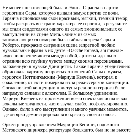
Не менее впечатляющей была и Элина Гаранча в партии
герцогини Сары, которую выдали замуж против ее воли.
Гаранча использовала свой красивый, мягкий, темный тембр,
чтобы раскрыть все грани характера ее героини, в результате
мы стали свидетелями одного из самых эмоциональных ее
выступлений на сцене Мета. Одним из самых
запоминающихся номеров была тайная встреча Сары и
Роберто, прекрасно сыгранная сцена запретной любви;
музыкальные фразы в их дуэте «Dacche tornasti, ahi misera!»
чудесно переплетаются между собой, артисты идеально
отразили всю глубину чувств между своими персонажами,
заложенную в музыке Доницетти. Также Гаранча убедительно
обрисовала картину непростых отношений Сары с мужем,
герцогом Ноттингемским (Мариуш Квечень), которая, к
сожалению, отчасти померкла из-за режиссерской концепции.
Согласно этой концепции приступы ревности герцога были
напрямую связаны с алкоголем. К большому удивлению,
Мариуш Квечень на протяжении всего спектакля испытывал
вокальные трудности, часто звучал слабо, несфокусированно.
Однако, было в его выступлении и много удачных моментов,
где он ярко демонстрировал всю красоту своего голоса.
Оркестр под управлением Маурицио Бенини, надежного
Метовского дирижера репертуара бельканто, был не на высоте