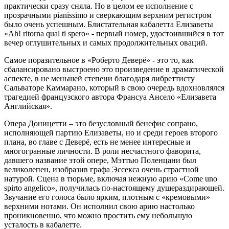
практически сразу сняла. Но в целом ее исполнение с
прозрачными pianissimo и сверкающим верхним регистром
было очень успешным. Блистательная кабалетта Елизаветы
«Ah! ritorna qual ti spero» - первый номер, удостоившийся в тот
вечер оглушительных и самых продолжительных оваций.
Самое поразительное в «Роберто Деверё» - это то, как
сбалансировано выстроено это произведение в драматической
аспекте, в не меньшей степени благодаря либреттисту
Сальваторе Каммарано, который в свою очередь вдохновлялся
трагедией французского автора Франсуа Ансело «Елизавета
Английская».
Опера Доницетти – это безусловный бенефис сопрано,
исполняющей партию Елизаветы, но и среди героев второго
плана, во главе с Деверё, есть не менее интересные и
многогранные личности. В роли несчастного фаворита,
давшего название этой опере, Мэттью Поленцани был
великолепен, изобразив графа Эссекса очень страстной
натурой. Сцена в тюрьме, включая нежную арию «Come uno
spirto angelico», получилась по-настоящему душераздирающей.
Звучание его голоса было ярким, плотным с «кремовыми»
верхними нотами. Он исполнил свою арию настолько
проникновенно, что можно простить ему небольшую
усталость в кабалетте.