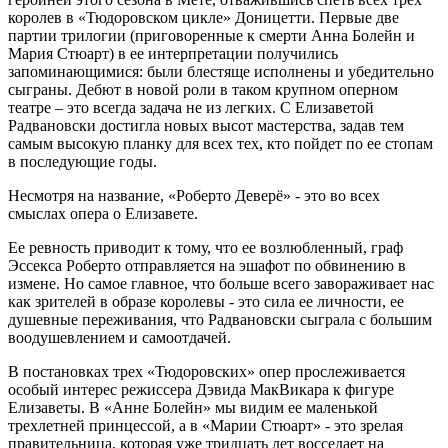
королев в «Тюдоровском цикле» Доницетти. Первые две
партии трилогии (приговоренные к смерти Анна Болейн и
Мария Стюарт) в ее интерпретации получились
запоминающимися: были блестяще исполнены и убедительно
сыграны. Дебют в новой роли в таком крупном оперном
театре – это всегда задача не из легких. С Елизаветой
Радвановски достигла новых высот мастерства, задав тем
самым высокую планку для всех тех, кто пойдет по ее стопам
в последующие годы.
Несмотря на название, «Роберто Деверё» - это во всех
смыслах опера о Елизавете.
Ее ревность приводит к тому, что ее возлюбленный, граф
Эссекса Роберто отправляется на эшафот по обвинению в
измене. Но самое главное, что больше всего завораживает нас
как зрителей в образе королевы - это сила ее личности, ее
душевные переживания, что Радвановски сыграла с большим
воодушевлением и самоотдачей.
В постановках трех «Тюдоровских» опер прослеживается
особый интерес режиссера Дэвида МакВикара к фигуре
Елизаветы. В «Анне Болейн» мы видим ее маленькой
трехлетней принцессой, а в «Марии Стюарт» - это зрелая
правительница, которая уже тридцать лет восседает на