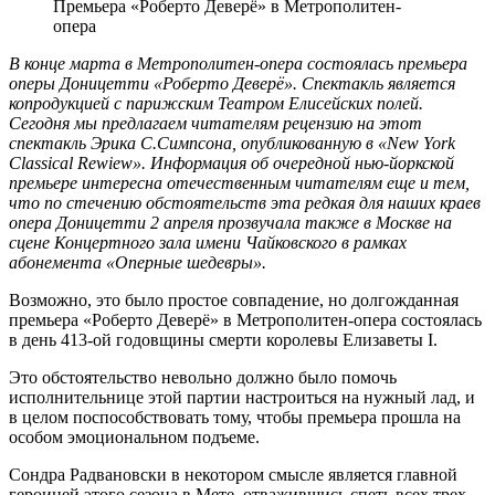
Премьера «Роберто Деверё» в Метрополитен-
опера
В конце марта в Метрополитен-опера состоялась премьера
оперы Доницетти «Роберто Деверё». Спектакль является
копродукцией с парижским Театром Елисейских полей.
Сегодня мы предлагаем читателям рецензию на этот
спектакль Эрика С.Симпсона, опубликованную в «New York
Classical Rewiew». Информация об очередной нью-йоркской
премьере интересна отечественным читателям еще и тем,
что по стечению обстоятельств эта редкая для наших краев
опера Доницетти 2 апреля прозвучала также в Москве на
сцене Концертного зала имени Чайковского в рамках
абонемента «Оперные шедевры».
Возможно, это было простое совпадение, но долгожданная
премьера «Роберто Деверё» в Метрополитен-опера состоялась
в день 413-ой годовщины смерти королевы Елизаветы I.
Это обстоятельство невольно должно было помочь
исполнительнице этой партии настроиться на нужный лад, и
в целом поспособствовать тому, чтобы премьера прошла на
особом эмоциональном подъеме.
Сондра Радвановски в некотором смысле является главной
героиней этого сезона в Мете, отважившись спеть всех трех