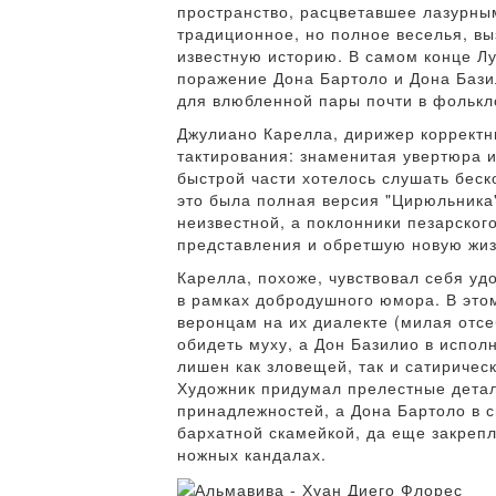
пространство, расцветавшее лазурны
традиционное, но полное веселья, в
известную историю. В самом конце Л
поражение Дона Бартоло и Дона Бази
для влюбленной пары почти в фольк
Джулиано Карелла, дирижер корректны
тактирования: знаменитая увертюра 
быстрой части хотелось слушать беск
это была полная версия "Цирюльника"
неизвестной, а поклонники пезарского
представления и обретшую новую жиз
Карелла, похоже, чувствовал себя у
в рамках добродушного юмора. В этом
веронцам на их диалекте (милая отсе
обидеть муху, а Дон Базилио в испол
лишен как зловещей, так и сатиричес
Художник придумал прелестные детал
принадлежностей, а Дона Бартоло в с
бархатной скамейкой, да еще закрепл
ножных кандалах.