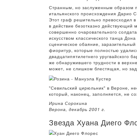
Странным, но заслуженным образом п
итальянского происхождения Дарио С
Этот граф решительно превосходил в о
в действие безотказно действующий м
совершенно очаровательного солдата
искусством классического танца Дон
сценическое обаяние, заразительный 
фиоритур, которые полностью удались 
двадцатипятилетнего уругвайского ба
же обнаружившего трудности в верхне
может, не слишком блестящая, но зад
"Севильский цирюльник" в Вероне, н
который, наконец, заполняется, не 
Ирина Сорокина
Верона, декабрь 2001 г.
Звезда Хуана Диего Фл