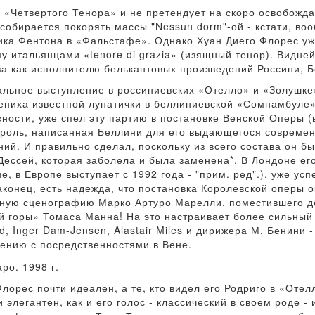
е «Четвертого Тенора» и не претендует на скоро освобо
собирается покорять массы "Nessun dorm"-ой - кстати, воо
ка Фентона в «Фальстафе». Однако Хуан Диего Флорес уже
у итальянцами «tenore di grazia» (изящный тенор). Видн
ва как исполнителю белькантовых произведений Россини, Б
альное выступление в россиниевских «Отелло» и «Золушке»
жениха известной лунатички в беллиниевской «Сомнамбуле
ности, уже спел эту партию в постановке Венской Оперы (
бы роль, написанная Беллини для его выдающегося совреме
ий. И правильно сделал, поскольку из всего состава он 
Дессей, которая заболела и была заменена*. В Лондоне ег
е, в Европе выступает с 1992 года - "прим. ред".), уже у
конец, есть надежда, что постановка Королевской оперы о
ную сценографию Марко Артуро Марелли, поместившего де
 горы» Томаса Манна! На это настраивает более сильный 
ld, Inger Dam-Jensen, Alastair Miles и дирижера М. Бенини 
ению с посредственностями в Вене.
Флорес почти идеален, а те, кто видел его Родриго в «Оте
 элегантен, как и его голос - классический в своем роде -