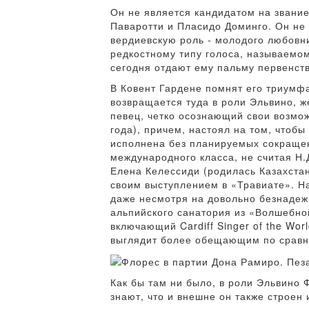
Он не является кандидатом на звани
Паваротти и Пласидо Доминго. Он не 
вердиевскую роль - молодого любовни
редкостному типу голоса, называемом
сегодня отдают ему пальму первенст
В Ковент Гардене помнят его триумф
возвращается туда в роли Эльвино, 
певец, четко осознающий свои возмож
года), причем, настоял на том, что
исполнена без планируемых сокращен
международного класса, не считая Н.
Елена Келессиди (родилась Казахстан
своим выступлением в «Травиате». На
даже несмотря на довольно безнадеж
альпийского санатория из «Волшебной
включающий Cardiff Singer of the Wor
выглядит более обещающим по сравн
Как бы там ни было, в роли Эльвино 
знают, что и внешне он также строен и