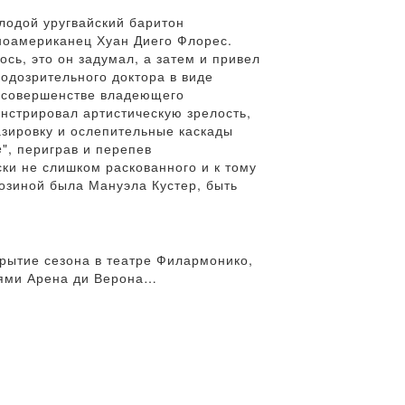
лодой уругвайский баритон
иноамериканец Хуан Диего Флорес.
сь, это он задумал, а затем и привел
одозрительного доктора в виде
в совершенстве владеющего
нстрировал артистическую зрелость,
азировку и ослепительные каскады
", периграв и перепев
ски не слишком раскованного и к тому
Розиной была Мануэла Кустер, быть
рытие сезона в театре Филармонико,
тиями Арена ди Верона…