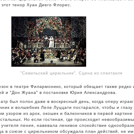
 этот тенор Хуан Диего Флорес.
"Севильский цирюльник". Сцена из спектакля
езон в театре Филармонико, который обещает также редко
ьей и "Дон Жуана" в постановке Юрия Александрова.
атр был полон даже в воскресный день, когда оперу играют
ник и волшебник Леле Луццати постарался, чтобы и глазу 
м узором из арок, окошек и балкончиков в первой картин
остальных. Но если гостиная, где происходит невообразим
 учителя пения, навевала ленивое спокойствие однообраз
ца в союзе с цирюльником обсуждала план действий, не им