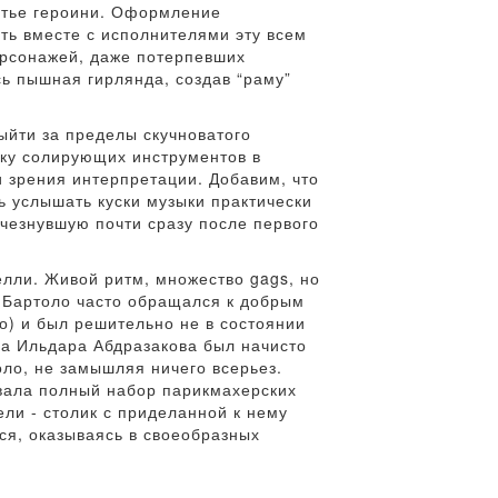
атье героини. Оформление
ть вместе с исполнителями эту всем
ерсонажей, даже потерпевших
ь пышная гирлянда, создав “раму”
ыйти за пределы скучноватого
чку солирующих инструментов в
и зрения интерпретации. Добавим, что
ь услышать куски музыки практически
исчезнувшую почти сразу после первого
лли. Живой ритм, множество gags, но
н Бартоло часто обращался к добрым
о) и был решительно не в состоянии
са Ильдара Абдразакова был начисто
оло, не замышляя ничего всерьез.
ывала полный набор парикмахерских
ли - столик с приделанной к нему
ся, оказываясь в своеобразных