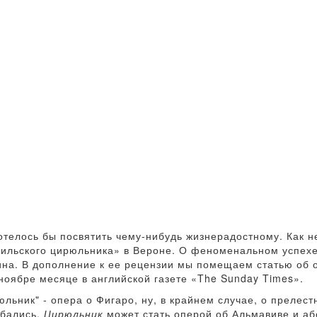
телось бы посвятить чему-нибудь жизнерадостному. Как н
вильского цирюльника» в Вероне. О феноменальном успехе
ина. В дополнение к ее рецензии мы помещаем статью об 
ноябре месяце в английской газете «The Sunday Times».
юльник" - опера о Фигаро, ну, в крайнем случае, о преле
ибались.
Цирюльник
может стать оперой об Альмавиве и а