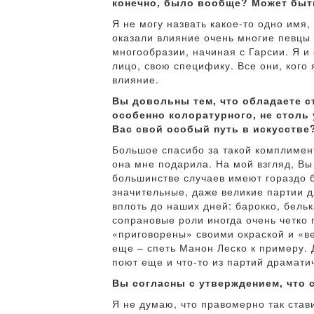
конечно, было вообще? Может быт
Я не могу назвать какое-то одно им
оказали влияние очень многие певцы 
многообразии, начиная с Гарсии. Я и
лицо, свою специфику. Все они, кого 
влияние.
Вы довольны тем, что обладаете с
особенно колоратурного, не столь 
Вас свой особый путь в искусстве
Большое спасибо за такой комплимент
она мне подарила. На мой взгляд, Вы
большинстве случаев имеют гораздо б
значительные, даже великие партии д
вплоть до наших дней: барокко, бель
сопрановые роли иногда очень четко 
«приговорены» своими окраской и «ве
еще – спеть Манон Леско к примеру.
поют еще и что-то из партий драматич
Вы согласны с утверждением, что 
Я не думаю, что правомерно так ста