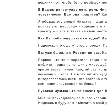
верхних нот, чтобы было поэффектней
В Вашем репертуаре есть роль Ник
эстетически. Вам она нравится? К
Я обожаю эту оперу! Никлаус – фантас
понять этот персонаж и хорошо его и
красоту – и все встанет на свои места
Как Вы себя ощущаете сегодня? Вы
Надеюсь, что еще многое впереди. П
Вы уже бывали в России не раз. Ка
Первое, что меня поразило, когда я 
публика – одна из лучших в мире: до
время выступления. Каждый раз, когд
вокальной школе. Не могу забыть чуд
интересовались всем, что связано с т
компании окруженной любовью!
Русская музыка что-то значит для 
Мне не приходилось ее много исполн
Надеюсь в будущем включить в свой 