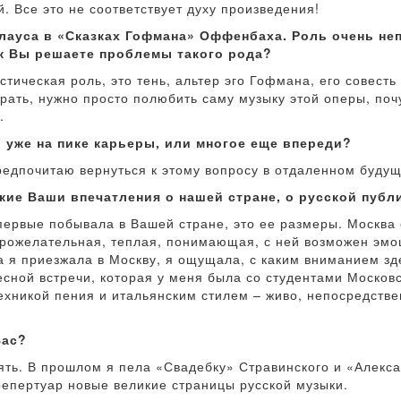
. Все это не соответствует духу произведения!
лауса в «Сказках Гофмана» Оффенбаха. Роль очень неп
ак Вы решаете проблемы такого рода?
тическая роль, это тень, альтер эго Гофмана, его совесть 
грать, нужно просто полюбить саму музыку этой оперы, по
.
 уже на пике карьеры, или многое еще впереди?
редпочитаю вернуться к этому вопросу в отдаленном буду
кие Ваши впечатления о нашей стране, о русской публ
впервые побывала в Вашей стране, это ее размеры. Москва
брожелательная, теплая, понимающая, с ней возможен эмо
а я приезжала в Москву, я ощущала, с каким вниманием зд
есной встречи, которая у меня была со студентами Московс
ехникой пения и итальянским стилем – живо, непосредствен
Вас?
ять. В прошлом я пела «Свадебку» Стравинского и «Алекс
репертуар новые великие страницы русской музыки.