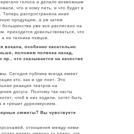
сберегало голоса и делало возможным
вали, что и кому петь, и что будет в
. Теперь распространена иная
иную продукцию, а уж затем
у большинства уже все расписано на
м, приходится довольствоваться, что
 а не техника певцов.
я вокала, особенно касательно
ньше, положим полвека назад,
пр., что сказывается на качестве
емы. Сегодня публика всегда имеет
ции кто, как и где поет. Это
льная реакция театров на
ения досуга. Поэтому так часты
тят, чтоб в них ходили, хотят быть
а и грешит дурновкусием.
оперные сюжеты? Вы чувствуете
персонажей, отношения между ними
 право видеть именно ту оперу, что