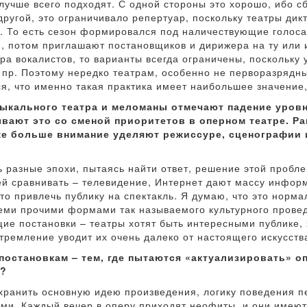
 лучше всего подходят. С одной стороны это хорошо, ибо 
угой, это ограничивало репертуар, поскольку театры дикто
е. То есть сезон формировался под наличествующие голоса
, потом приглашают постановщиков и дирижера на ту или 
ра вокалистов, то варианты всегда ограничены, поскольку 
и пр. Поэтому нередко театрам, особенно не перворазрядны
ся, что именно такая практика имеет наибольшее значение,
ыкального театра и меломаны отмечают падение уровн
ывают это со сменой приоритетов в оперном театре. Ра
же больше внимание уделяют режиссуре, сценографии и 
ь разные эпохи, пытаясь найти ответ, решение этой пробл
й сравнивать – телевидение, Интернет дают массу информа
то привлечь публику на спектакль. Я думаю, что это норма
еми прочими формами так называемого культурного провед
е постановки – театры хотят быть интересными публике, хо
тремление уводит их очень далеко от настоящего искусств
постановкам – тем, где пытаются «актуализировать» 
х?
сохранить основную идею произведения, логику поведения 
ами. Каждый вечер в оперу приходят неофиты, и они имеют