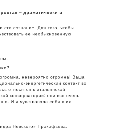
ростая – драматически и
и его сознание. Для того, чтобы
чувствовать ее необыкновенную
щем.
ике?
 огромна, невероятно огромна! Ваша
ционально-энергетический контакт во
есь относятся к итальянской
кой консерватории: они все очень
но. И я чувствовала себя в их
андра Невского» Прокофьева.