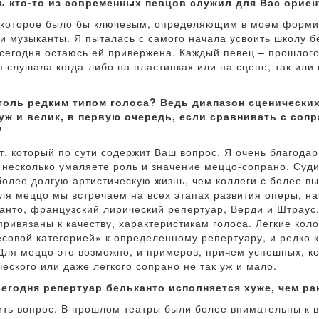
ь кто-то из современных певцов служил для Вас орие
я, которое было бы ключевым, определяющим в моем форми
и музыканты. Я пыталась с самого начала усвоить школу б
 сегодня остаюсь ей привержена. Каждый певец – прошлог
я слушала когда-либо на пластинках или на сцене, так или
толь редким типом голоса? Ведь диапазон сценически
уж и велик, в первую очередь, если сравнивать с сопра
?
, который по сути содержит Ваш вопрос. Я очень благодар
 несколько умаляете роль и значение меццо-сопрано. Суди
олее долгую артистическую жизнь, чем коллеги с более вы
ля меццо мы встречаем на всех этапах развития оперы, н
канто, французский лирический репертуар, Верди и Штраус,
привязаны к качеству, характеристикам голоса. Легкие кол
совой категорией» к определенному репертуару, и редко к
 Для меццо это возможно, и примеров, причем успешных, к
еского или даже легкого сопрано не так уж и мало.
сегодня репертуар бельканто исполняется хуже, чем р
вить вопрос. В прошлом театры были более внимательны к 