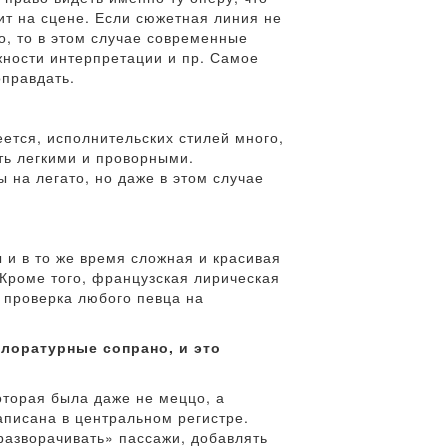
ит на сцене. Если сюжетная линия не
, то в этом случае современные
ожности интерпретации и пр. Самое
оправдать.
еется, исполнительских стилей много,
ть легкими и проворными.
на легато, но даже в этом случае
 и в то же время сложная и красивая
 Кроме того, французская лирическая
о проверка любого певца на
лоратурные сопрано, и это
оторая была даже не меццо, а
аписана в центральном регистре.
разворачивать» пассажи, добавлять