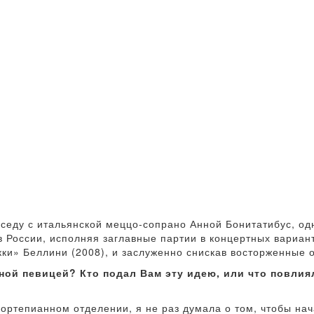
седу с итальянской меццо-сопрано Анной Бонитатибус, од
в России, исполняя заглавные партии в концертных вариа
кки» Беллини (2008), и заслуженно снискав восторженные о
ой певицей? Кто подал Вам эту идею, или что повлиял
фортепианном отделении, я не раз думала о том, чтобы нач