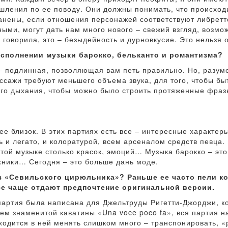
шления по ее поводу. Они должны понимать, что происход
анены, если отношения персонажей соответствуют либретто
ными, могут дать нам много нового – свежий взгляд, возм
 говорила, это – безыдейность и дурновкусие. Это нельзя 
 исполнении музыки барокко, бельканто и романтизма?
 – подлинная, позволяющая вам петь правильно. Но, разум
ассажи требуют меньшего объема звука, для того, чтобы бы
го дыхания, чтобы можно было строить протяженные фразы 
е близок. В этих партиях есть все – интересные характеры
ь и легато, и колоратурой, всем арсеналом средств певца.
этой музыке столько красок, эмоций… Музыка барокко – эт
ехники… Сегодня – это больше дань моде.
з «Севильского цирюльника»? Раньше ее часто пели ко
е чаще отдают предпочтение оригинальной версии.
партия была написана для Джельтруды Ригетти-Джорджи, к
ием знаменитой каватины «Una voce poco fa», вся партия н
ходится в ней менять слишком много – транспонировать, «