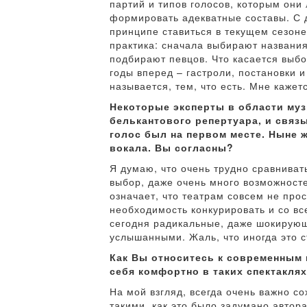
партий и типов голосов, которым они
формировать адекватные составы. С др
принципе ставиться в текущем сезон
практика: сначала выбирают названия
подбирают певцов. Что касается выбо
годы вперед – гастроли, постановки 
называется, тем, что есть. Мне кажет
Некоторые эксперты в области муз
белькантового репертуара, и связ
голос был на первом месте. Ныне 
вокала. Вы согласны?
Я думаю, что очень трудно сравниват
выбор, даже очень много возможносте
означает, что театрам совсем не прос
необходимость конкурировать и со вс
сегодня радикальные, даже шокирующи
услышанными. Жаль, что иногда это с
Как Вы относитесь к современным 
себя комфортно в таких спектакля
На мой взгляд, всегда очень важно 
такими, как это было задумано автор