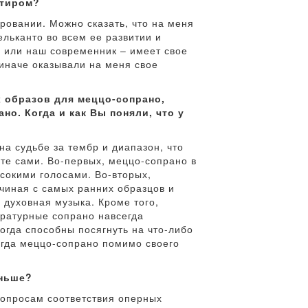
нтиром?
ровании. Можно сказать, что на меня
ельканто во всем ее развитии и
о или наш современник – имеет свое
 иначе оказывали на меня свое
х образов для меццо-сопрано,
но. Когда и как Вы поняли, что у
на судьбе за тембр и диапазон, что
те сами. Во-первых, меццо-сопрано в
сокими голосами. Во-вторых,
ачиная с самых ранних образцов и
 духовная музыка. Кроме того,
оратурные сопрано навсегда
огда способны посягнуть на что-либо
огда меццо-сопрано помимо своего
аньше?
вопросам соответствия оперных