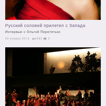
Русский соловей прилетел с Запада
Интервью с Ольгой Перетятько
05 января 2014
4483
0