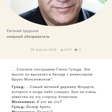
Евгений Цодоков
оперный обозреватель
08 апреля 2002
2447
0
... Сначала послушаем Глена Гульда. Эти
мысли он высказал в беседе с режиссером
Бруно Монсенжоном*:
Гульд:
...Самый великий дирижер Моцарта,
которого я когда-либо слышал, был не очень
известен по эту сторону Атлантики.
Монсенжон:
И кто же это?
Гульд:
Йозеф Крипс.
Монсенжон:
Правда?