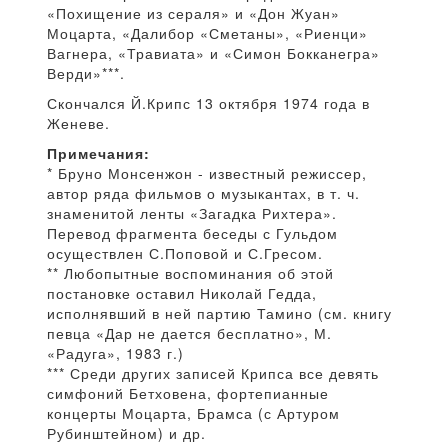
«Похищение из сераля» и «Дон Жуан»
Моцарта, «Далибор «Сметаны», «Риенци»
Вагнера, «Травиата» и «Симон Бокканегра»
Верди»***.
Скончался Й.Крипс 13 октября 1974 года в
Женеве.
Примечания:
* Бруно Монсенжон - известный режиссер,
автор ряда фильмов о музыкантах, в т. ч.
знаменитой ленты «Загадка Рихтера».
Перевод фрагмента беседы с Гульдом
осуществлен С.Поповой и С.Гресом.
** Любопытные воспоминания об этой
постановке оставил Николай Гедда,
исполнявший в ней партию Тамино (см. книгу
певца «Дар не дается бесплатно», М.
«Радуга», 1983 г.)
*** Среди других записей Крипса все девять
симфоний Бетховена, фортепианные
концерты Моцарта, Брамса (с Артуром
Рубинштейном) и др.