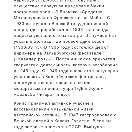
осуществил первую за пределами Чехии
постановку оперы Л.Яначека «Средство
Макропулоса» во Франкфурте-на-Майне. С
1933 выступал в Венской государственной
опере, где проработал до 1938 года, когда
нацисты уволили его из театра. Вынужден был
уехать в Белград, где провел один сезон
(1938/39 гг.). В 1935 году состоялся дебют
дирижера на Зальцбургском фестивале
(«Кавалер розы»). После аншлюса прекратил
творческую деятельность, которую возобновил
в 1945 году. С 1946 года снова стал регулярно
участвовать в Зальцбургских фестивалях,
преимущественно как исполнитель
моцартовского репертуара («Дон Жуан»,
«Свадьба Фигаро» и др.).
Крипс принимал активное участие в
восстановлении музыкальной жизни
австрийской столицы. В 1947 гастролировал с
Венской оперой в Ковент-Гардене. В том же
году впервые приехал в СССР. Выступал