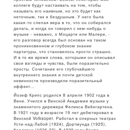
коллеги будут настаивать на том, чтобы
называть его наивным, но это будет как
неточным, так и бездушным. У него была
какая-то слепая вера в то, что он собирался
делать, и когда он говорил с кем-нибудь о
музыке - неважно, о Моцарте или Малере, -
его разговор всегда был основан на таком
проникновенном и глубоком знании
партитуры, что становилось просто страшно.
И в то же время слова, которыми он описывал
свои взгляды и чувства, были поразительно
просты. Сочетание его глубочайшего
внутреннего знания и почти детской
невинности производили поразительный
эффект...
Йозеф Крипс родился 8 апреля 1902 года в
Вене. Учился в Венской Академии музыки у
знаменитого дирижера Феликса Вейнгартена.
В 1921 году в возрасте 19 лет дебютировал в
Венской Volksoper. Работал в оперных театрах
Усти-над-Лабой (1924), Дортмунда (1925),
Карлсруэ (1926-33). В 1929 году Крипс