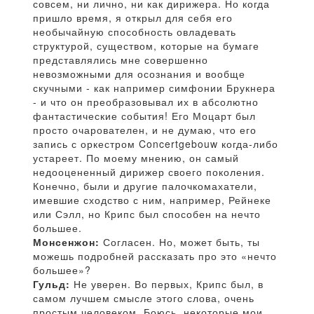
совсем, ни лично, ни как дирижера. Но когда
пришло время, я открыл для себя его
необычайную способность овладевать
структурой, существом, которые на бумаге
представлялись мне совершенно
невозможными для осознания и вообще
скучными - как например симфонии Брукнера
- и что он преобразовывал их в абсолютно
фантастические события! Его Моцарт был
просто очарователен, и не думаю, что его
запись с оркестром Concertgebouw когда-либо
устареет. По моему мнению, он самый
недооцененный дирижер своего поколения.
Конечно, были и другие палочкомахатели,
имевшие сходство с ним, например, Рейнеке
или Сэлл, но Крипс был способен на нечто
большее.
Монсенжон:
Согласен. Но, может быть, ты
можешь подробней рассказать про это «нечто
большее»?
Гульд:
Не уверен. Во первых, Крипс был, в
самом лучшем смысле этого слова, очень
простым человеком. Боюсь, некоторые мои