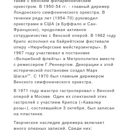
также с Венским филармоническим
оркестром. В 1950-54 гг. - главный дирижер
Лондонского симфонического оркестра. В
течении ряда лет (1954-70) руководил
оркестрами в США (в Буффало и Сан-
Франциско), продолжая активное
сотрудничество с Венской оперой. В 1962 году
Крипс исполнил на байрейтском фестивале
оперу «Нюрнбергские мейстерзингеры». В
1967 году участвовал в постановке
«Волшебной флейты» в Метрополитен вместе
с режиссером Г.Реннертом. Декорации к этой
исторической постановке создал Марк
Шагал**. С 1970 был главным дирижером
Венского симфонического оркестра.
В 1971 году маэстро гастролировал с Венской
оперой в Москве. Один из спектаклей этих
гастролей с участием Крипса («Кавалер
розы»), состоявшийся 3 октября, был записан
на пластинки.
Творческое наследие дирижера включает
много оперных записей. Среди них: