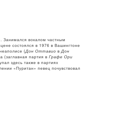
е. Занимался вокалом частным
сцене состоялся в 1976 в Вашингтоне
ннеаполисе (
Дон Оттавио
в
Дон
а (заглавная партия в
Графе Ори
упал здесь также в партиях
лении «Пуритан» певец почувствовал