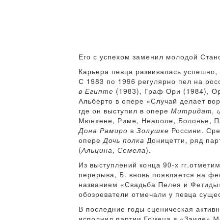
Его с успехом заменил молодой Стан
Карьера певца развивалась успешно,
С 1983 по 1996 регулярно пел на ро
в Египте
(1983), Граф Ори (1984), О
Альберто в опере «Случай делает вор
где он выступил в опере
Митридат, 
Мюнхене, Риме, Неаполе, Болонье, П
Дона Рамиро
в
Золушке
Россини. Сре
опере
Дочь полка
Доницетти, ряд пар
(
Альцина
,
Семела
).
Из выступлений конца 90-х гг.отмети
перерыва, Б. вновь появляется на фес
названием «Свадьба Пелея и Фетиды»
обозреватели отмечали у певца суще
В последние годы сценическая активн
исполнил партии Гомеца в «Заиде» Мо