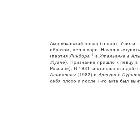
Американский певец (тенор). Учился
образом, пел в хоре. Начал выступат
1
(партия
Линдора
в
Итальянке в Ал
Жуане
). Признание пришло к певцу в
Россини). В 1981 состоялся его дебю
Альмавивы
(1982) и
Артура
в
Пурита
себя плохо и после 1-го акта был вын