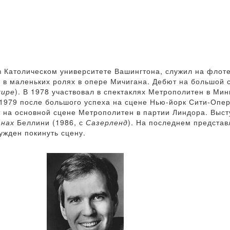
 в Католическом университете Вашингтона, служил на флот
ь в маленьких ролях в опере Мичигана. Дебют на большой 
жире
). В 1978 участвовал в спектаклях Метрополитен в Ми
 1979 после большого успеха на сцене Нью-йорк Сити-Опер
т на основной сцене Метрополитен в партии Линдора. Выст
нах
Беллини (1986, с
Сазерленд
). На последнем представ
ужден покинуть сцену.