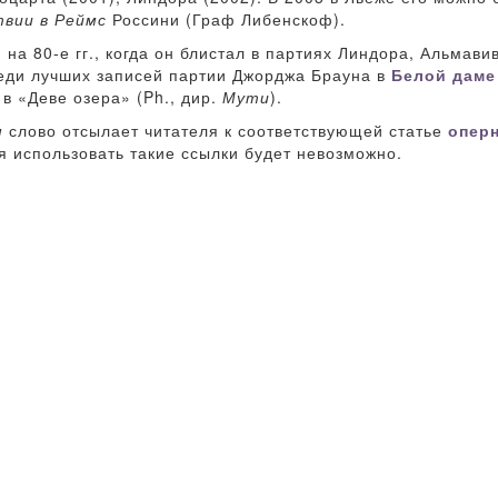
вии в Реймс
Россини (Граф Либенскоф).
на 80-е гг., когда он блистал в партиях Линдора, Альмав
еди лучших записей партии Джорджа Брауна в
Белой даме
в «Деве озера» (Ph., дир.
Мути
).
м
слово отсылает читателя к соответствующей статье
опер
я использовать такие ссылки будет невозможно.