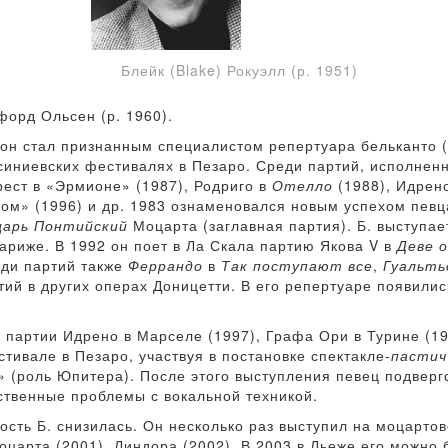
Блейк (Blake) Рокуэлл (р. 1951)
форд Ольсен (р. 1960).
 он стал признанным специалистом репертуара бельканто 
ссиниевских фестивалях в Пезаро. Среди партий, исполне
рест в «Эрмионе» (1987), Родриго в
Отелло
(1988), Идрен
ом» (1996) и др. 1983 ознаменовался новым успехом певц
царь Понтийский
Моцарта (заглавная партия). Б. выступае
ариже. В 1992 он поет в Ла Скала партию Якова V в
Деве 
ди партий также
Феррандо
в
Так поступают все
,
Гуальть
тий в других операх Доницетти. В его репертуаре появили
м партии Идрено в Марселе (1997), Графа Ори в Турине (19
тивале в Пезаро, участвуя в постановке спектакле-
пастич
 (роль Юпитера). После этого выступления певец подверг
ственные проблемы с вокальной техникой.
ость Б. снизилась. Он несколько раз выступил на моцартов
царта (2001), Линдора (2002). В 2003 в Льеже его можно 