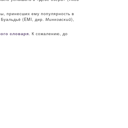
ивы, принесших ему популярность в
Буальдьё (EMI, дир.
Минковский
),
ного словаря
. К сожалению, до