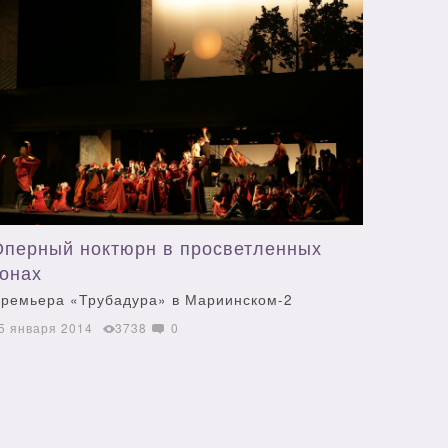
Оперный ноктюрн в просветленных
тонах
ремьера «Трубадура» в Мариинском-2
5 января 2014
3738
0