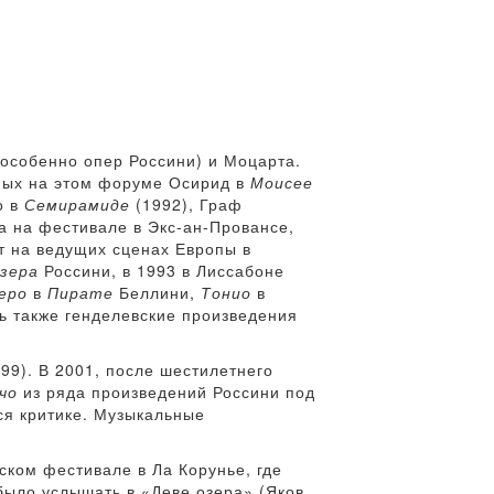
(особенно опер Россини) и Моцарта.
нных на этом форуме Осирид в
Моисее
о в
Семирамиде
(1992), Граф
а на фестивале в Экс-ан-Провансе,
т на ведущих сценах Европы в
озера
Россини, в 1993 в Лиссабоне
еро
в
Пирате
Беллини,
Тонио
в
сь также генделевские произведения
99). В 2001, после шестилетнего
чо
из ряда произведений Россини под
ся критике. Музыкальные
ском фестивале в Ла Корунье, где
было услышать в «Деве озера» (Яков