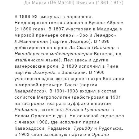
Де Марки (De Marchi) Эмилио (1861-1917)
В 1888-93 выступал в Барселоне.
Неоднократно гастролировал в Буэнос-Айресе
(с 1890 года). В 1897 участвовал в Мадриде в
мировой премьере оперы «Эро и Леандро»
Л.Манчинелли (партия Леандро). В 1898
дебютировал на сцене Ла Скала (
Вальтер
в
Нюрнбергских мейстерзингерах
Вагнера, на
итальянском языке). Пел здесь и другие
вагнеровские роли. В 1899 исполнил в Риме
партию
Зигмунда
в Валькирии. В 1900
участвовал здесь же на сцене театра Костанци
в мировой премьере
Тоски
(партия
Каварадосси
). В 1901-1903 входил в состав
солистов Метрополитен (дебютировал в 1901
на гастролях театра в Буффало в партии
Радамеса
, затем пел
Рауля
в
Гугенотах
в
Новом Орлеане и др.). На основной сцене пел
с января 1902, где исполнил партии
Каварадосси, Радамеса,
Туридду
и Рудольфа,
в 1903 спел заглавную партию в
Эрнани