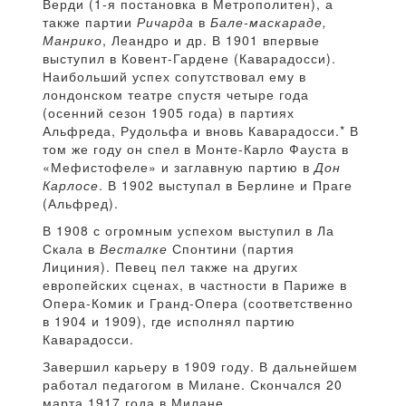
Верди (1-я постановка в Метрополитен), а
также партии
Ричарда
в
Бале-маскараде,
Манрико
, Леандро и др. В 1901 впервые
выступил в Ковент-Гардене (Каварадосси).
Наибольший успех сопутствовал ему в
лондонском театре спустя четыре года
(осенний сезон 1905 года) в партиях
Альфреда, Рудольфа и вновь Каварадосси.* В
том же году он спел в Монте-Карло Фауста в
«Мефистофеле» и заглавную партию в
Дон
Карлосе
. В 1902 выступал в Берлине и Праге
(Альфред).
В 1908 с огромным успехом выступил в Ла
Скала в
Весталке
Спонтини (партия
Лициния). Певец пел также на других
европейских сценах, в частности в Париже в
Опера-Комик и Гранд-Опера (соответственно
в 1904 и 1909), где исполнял партию
Каварадосси.
Завершил карьеру в 1909 году. В дальнейшем
работал педагогом в Милане. Скончался 20
марта 1917 года в Милане.