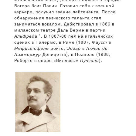
Вогера близ Павии. Готовил себя к военной
карьере, получил звание лейтенанта. После
обнаружения певческого таланта стал
заниматься вокалом. Дебютировал в 1886 в
миланском театре Даль Верме в партии
1
Альфреда
. В 1887-88 пел на итальянских
сценах в Палермо, в Риме (1887,
Фауст
в
Мефистофеле
Бойто,
Эдгар
в
Лючии ди
Ламмермур
Доницетти), в Неаполе (1988,
Роберто в опере «Виллисы»
Пуччини
).