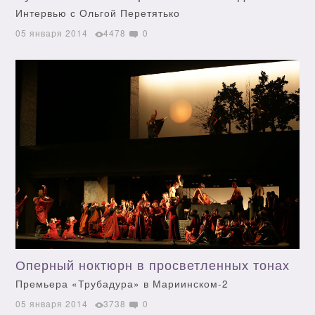
Интервью с Ольгой Перетятько
05 января 2014
4478
0
Оперный ноктюрн в просветленных тонах
Премьера «Трубадура» в Мариинском-2
05 января 2014
3738
0